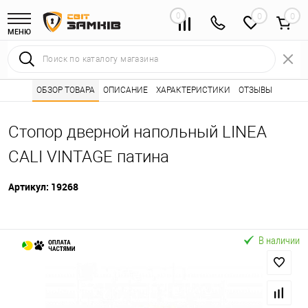
0
0
МЕНЮ
Интернет магазин замков
ОБЗОР ТОВАРА
ОПИСАНИЕ
Каталог товаров ⭐
ХАРАКТЕРИСТИКИ
ОТЗЫВЫ
Дверная фурниту
•
•
Стопор дверной напольный LINEA
CALI VINTAGE патина
Артикул:
19268
В наличии