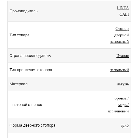
LINEA
Производитель
CALI
Стопор
Тип товара
дверной
напольный
Страна производитель
Италия
Тип крепления стопора
напольный
Материал
латунь
бронза /
Цветовой оттенок
медь /
коричневый
Форма дверного стопора
гриб