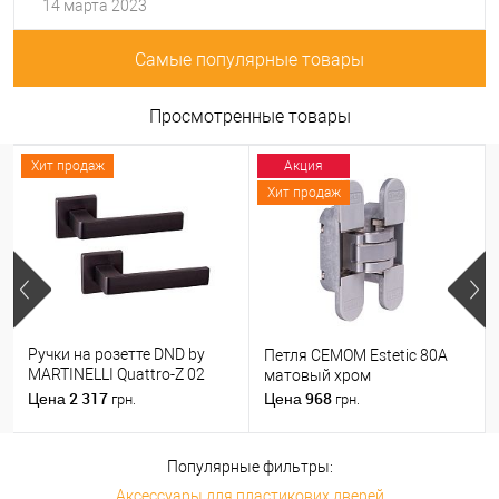
14 марта 2023
Самые популярные товары
Просмотренные товары
Хит продаж
Акция
Хит продаж
Ручки на розетте DND by
Петля CEMOM Estetic 80A
MARTINELLI Quattro-Z 02
матовый хром
ZNE черный
2 317
968
Цена
Цена
грн.
грн.
Популярные фильтры:
Аксессуары для пластикових дверей