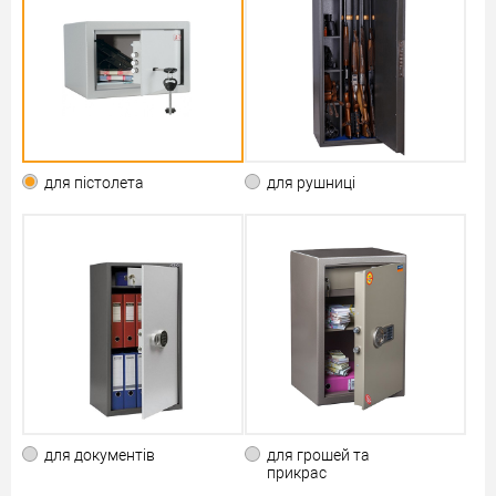
для пістолета
для рушниці
Для грошей та прикрас
: сейфи, які ідеально підходять
для зберігання готівкових коштів та ювелірних виробів,
різного роду колекційних цінностей в домашніх чи офісних
умовах. Також вони охоплюють спеціалізовані сейфи для
ювелірних магазинів з особливим внутрішнім
компонуванням у вигляді висувних шухляд з оздобленням
та відсіками для даних цілей.
для документів
для грошей та
прикрас