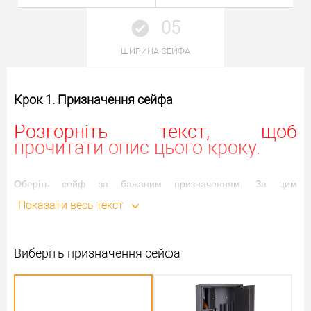
05
ШИРИНА СЕЙФА
Крок 1. Призначення сейфа
Розгорніть текст, щоб
прочитати опис цього кроку.
Оберіть сейф за бажаним призначенням. За цим
параметром узагальнено вони поділяються на:
Показати весь текст
Для документів
: сейфи, які найкраще підходять для
розміщення в них документів формату А4. Також це
можуть бути невеликі моделі для зберігання суто печаток
Виберіть призначення сейфа
чи електронних носіїв інформації. Або навпаки великі
бухгалтерські сейф-шафи з просторим внутрішнім об’ємом.