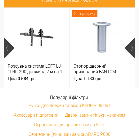
Хіт продажу
Розсувна система LOFT LJ-
Стопор дверний
1040-200 довжина 2 м на 1
прихований FANTOM
полотно вагою до 100 кг
PREMIUM магнітний
3 584
1 183
Ціна
Ціна
грн.
грн.
прозорий
Популярні фільтри:
Ручки для дверей та вікон KEDR R 08.081
Аксесуари підлоговий
Дверні замки тільки механізм
Серцевини для врізних замків 5 шт
Серцевини (личинки) замка ABARO P600