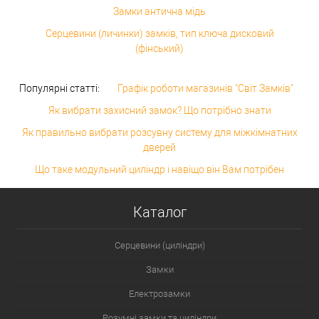
Замки антична мідь
Серцевини (личинки) замків, тип ключа дисковий
(фінський)
Популярні статті:
Графік роботи магазинів "Світ Замків"
Як вибрати захисний замок? Що потрібно знати
Як правильно вибрати розсувну систему для міжкімнатних
дверей
Що таке модульний циліндр і навіщо він Вам потрібен
Каталог
Серцевини (циліндри)
Замки
Електрозамки
Розумні замки та циліндри