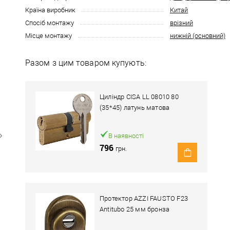
Країна виробник
Китай
Спосіб монтажу
врізний
Місце монтажу
нижній (основний)
Разом з цим товаром купують:
Циліндр CISA LL 08010 80
(35*45) латунь матова
В наявності
796
грн.
Протектор AZZI FAUSTO F23
Antitubo 25 мм бронза