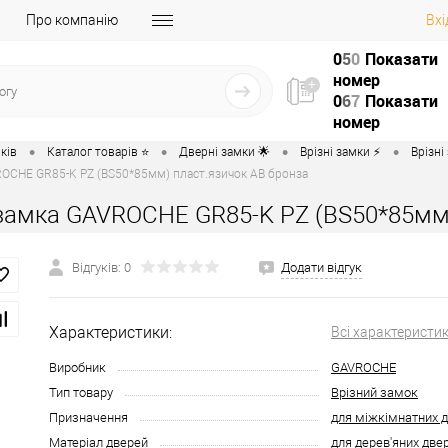
Про компанію
Вхі
0
5
0
Показати
номер
0
6
7
Показати
номер
•
•
•
•
ків
Каталог товарів ⭐
Дверні замки 🌟
Врізні замки ⚡️
Врізні
OCHE GR85-K PZ (BS50*85мм) пласт.язичок AB бронза
замка GAVROCHE GR85-K PZ (BS50*85мм)
Відгуків: 0
Додати відгук
Характеристики:
Всі характеристи
Виробник
GAVROCHE
Тип товару
Врізний замок
Призначення
для міжкімнатних 
Матеріал дверей
для дерев'яних две