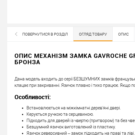
В наявності
ПОВЕРНУТИСЯ В РОЗДІЛ
ОГЛЯД ТОВАРУ
ОПИС
ВСІ БРЕНДИ ДАНОЇ КАТЕГОРІЇ
325
Ціна
грн.
ОПИС МЕХАНІЗМ ЗАМКА GAVROCHE GR
БРОНЗА
Кількість:
Дана модель входить до серії БЕЗШУМНИХ замків французьк
У кошик
клацає при закриванні. Язичок плавно і тихо працює. Якщо 
Особливості:
Можемо встановити ц
Встановлюється на міжкімнатні дерев'яні двері.
Доставка
Керується ручкою та серцевиною.
Підходить для дверей із чвертю (притвором) та без чвер
Безшумний язичок виготовлений із пластику.
«Новою Поштою» по Україні
Язичок реверсивний – замок підходить на праві та ліві 