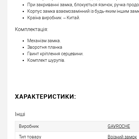
Самовивіз
При закриванні замка, блокується язичок, ручка прод
Корпус замка взаємозамінний із будь-яким іншим зам
Мінімальна сума замовлення 400 грн
Країна виробник – Китай.
Доставка накладеним платежем від 400 грн
Комплектація:
Механізм замка.
Відправити посилання другу
Зворотня планка
Гвинт кріплення серцевини.
Комплект шурупів.
ХАРАКТЕРИСТИКИ:
Інші
Виробник
GAVROCHE
Тип товару
Врізний замок