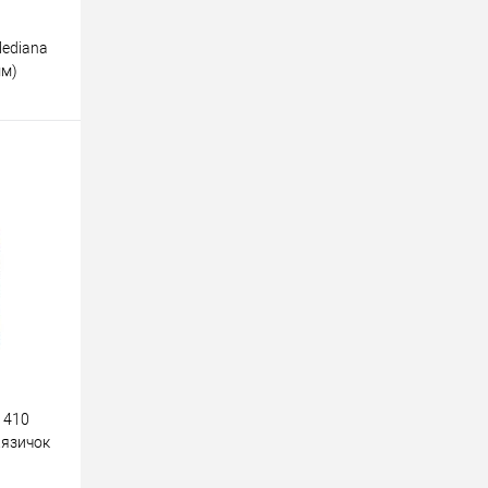
ediana
мм)
о
орівняння
 410
.язичок