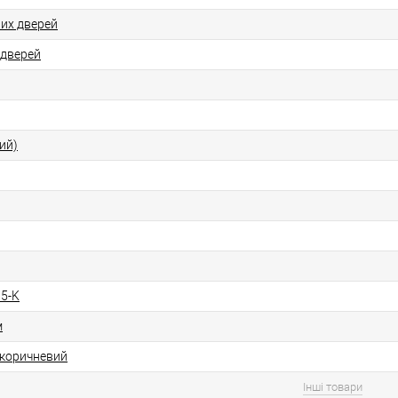
них дверей
 дверей
ий)
5-K
м
/ коричневий
Інші товари