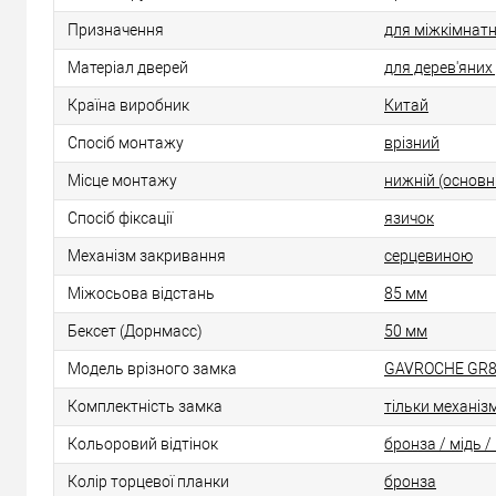
Призначення
для міжкімнат
Матеріал дверей
для дерев'яних
Країна виробник
Китай
Спосіб монтажу
врізний
Місце монтажу
нижній (основн
Спосіб фіксації
язичок
Механізм закривання
серцевиною
Міжосьова відстань
85 мм
Бексет (Дорнмасс)
50 мм
Модель врізного замка
GAVROCHE GR8
Комплектність замка
тільки механіз
Кольоровий відтінок
бронза / мідь 
Колір торцевої планки
бронза