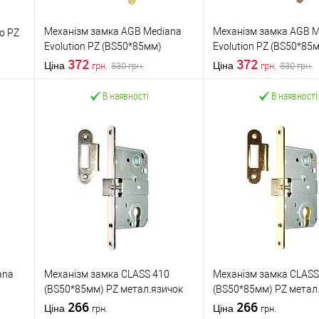
Механізм замка AGB Mediana
Механізм замка AGB M
o PZ
Evolution PZ (BS50*85мм)
Evolution PZ (BS50*85
латунь
372
бронза
372
Ціна
Ціна
530
грн.
530
грн.
грн.
грн.
В наявності
В наявності
В кошик
В кошик
Придбати в 1
До
Придбати в 1
Д
няння
клік
порівняння
клік
п
У обране
У обране
ana
Механізм замка CLASS 410
Механізм замка CLASS
(BS50*85мм) PZ метал.язичок
(BS50*85мм) PZ метал
NI нікель полірований
266
PB полірована латунь
266
Ціна
Ціна
грн.
грн.