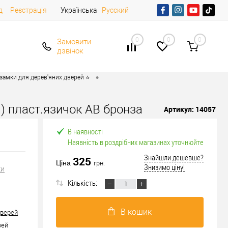
д
Реєстрація
Українська
Русский
0
0
0
Замовити
дзвінок
•
 замки для дерев'яних дверей ⭐
 пласт.язичок AB бронза
Артикул:
14057
В наявності
Наявність в роздрібних магазинах уточнюйте
Знайшли дешевше?
325
Ціна
грн.
Знизимо ціну!
ки
Кількість:
В кошик
дверей
рей