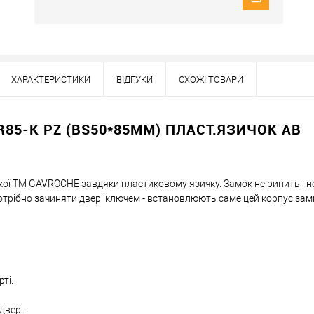
ХАРАКТЕРИСТИКИ
ВІДГУКИ
СХОЖІ ТОВАРИ
Наявність в роздрібних магазинах уточн
Знайшли деше
85-K PZ (BS50*85ММ) ПЛАСТ.ЯЗИЧОК AB
Знизимо 
ої ТМ GAVROCHE завдяки пластиковому язичку. Замок не рипить і н
Купити в 1 клік
потрібно зачиняти двері ключем - встановлюють саме цей корпус зам
ей товар. Деталі запитуйте у менеджера.
Оплата
ті.
двері.