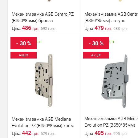
Механізм замка AGB Centro PZ
Механізм замка AGB Centr
(BS50*85мм) бронза
(BS50*85мм) латунь
486
479
Ціна
Ціна
692
грн.
683
грн.
грн.
грн.
В наявності
В наявності
- 30 %
- 30 %
В кошик
В кошик
Акція
Акція
Придбати в 1
До
Придбати в 1
До
клік
порівняння
клік
порів
У обране
У обране
Механізм замка AGB Medi
Механізм замка AGB Mediana
Evolution PZ (BS50*85мм)
Evolution PZ (BS50*85мм) хром
442
матовий хром
495
Ціна
Ціна
629
грн.
705
грн.
грн.
грн.