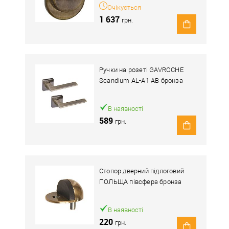
Очікується
1 637
грн.
Ручки на розеті GAVROCHE
Scandium AL-A1 AB бронза
В наявності
589
грн.
Стопор дверний підлоговий
ПОЛЬЩА півсфера бронза
В наявності
220
грн.