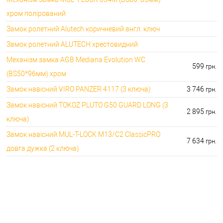
хром полірований
Замок ролетний Alutech коричневий англ. ключ
Замок ролетний ALUTECH хрестовидний
Механізм замка AGB Mediana Evolution WC
599
грн.
(BS50*96мм) хром
Замок навісний VIRO PANZER 4117 (3 ключа)
3 746
грн.
Замок навісний TOKOZ PLUTO G50 GUARD LONG (3
2 895
грн.
ключа)
Замок навісний MUL-T-LOCK M13/C2 ClassicPRO
7 634
грн.
довга дужка (2 ключа)