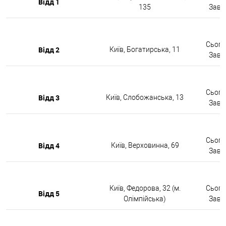
Відд 1
135
Завтр
Сьогод
Відд 2
Київ, Богатирська, 11
Завтр
Сьогод
Відд 3
Київ, Слобожанська, 13
Завтр
Сьогод
Відд 4
Київ, Верховинна, 69
Завтр
Київ, Федорова, 32 (м.
Сьогод
Відд 5
Олімпійська)
Завтр