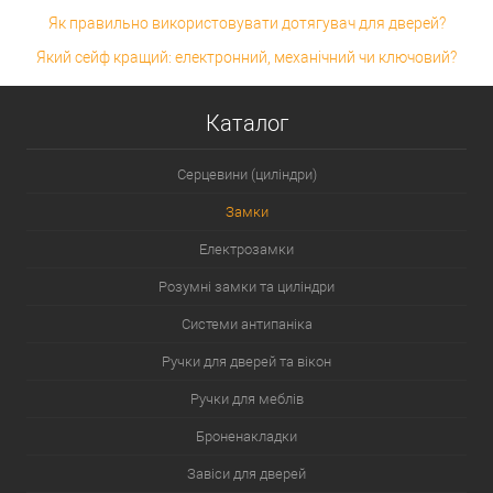
Як правильно використовувати дотягувач для дверей?
Який сейф кращий: електронний, механічний чи ключовий?
Каталог
Серцевини (циліндри)
Замки
Електрозамки
Розумні замки та циліндри
Системи антипаніка
Ручки для дверей та вікон
Ручки для меблів
Броненакладки
Завіси для дверей