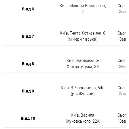
Київ, Миколи Василенка,
Сьогод
Відд 6
2
Завтр
Київ, Гната Хоткевича, 8
Сьогод
Відд 7
(м.Чернігівська)
Завтр
Київ, Набережно-
Сьогод
Відд 8
Хрещатицька, 33
Завтр
Київ, В. Чорновола, 54а
Сьогод
Відд 9
(р-н Жуляни)
Завтр
Київ, Василя
Сьогод
Відд 10
Жуковського, 22А
Завтр