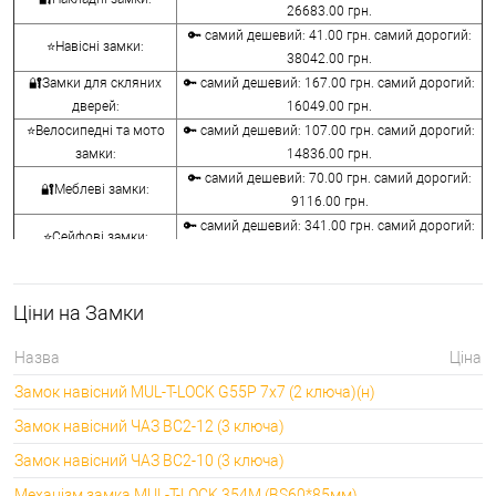
26683.00 грн.
🔑 самий дешевий: 41.00 грн. самий дорогий:
⭐Навісні замки:
38042.00 грн.
🔐Замки для скляних
🔑 самий дешевий: 167.00 грн. самий дорогий:
дверей:
16049.00 грн.
⭐Велосипедні та мото
🔑 самий дешевий: 107.00 грн. самий дорогий:
замки:
14836.00 грн.
🔑 самий дешевий: 70.00 грн. самий дорогий:
🔐Меблеві замки:
9116.00 грн.
🔑 самий дешевий: 341.00 грн. самий дорогий:
⭐Сейфові замки:
3848.00 грн.
🔑 самий дешевий: 1058.00 грн. самий дорогий:
🔐Кодові замки:
5113.00 грн.
Ціни на Замки
⭐Протипожежна
🔑 самий дешевий: 290.00 грн. самий дорогий:
фурнітура:
4045.00 грн.
Назва
Ціна
🔑 самий дешевий: 600.00 грн. самий дорогий:
🔐Замки для ролетів:
Замок навісний MUL-T-LOCK G55P 7x7 (2 ключа)(н)
660.00 грн.
Замок навісний ЧАЗ ВС2-12 (3 ключа)
Замок навісний ЧАЗ ВС2-10 (3 ключа)
Механізм замка MUL-T-LOCK 354M (BS60*85мм)