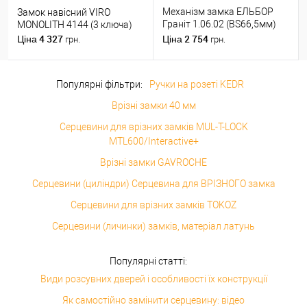
Механізм замка ЕЛЬБОР
Замок навісний VIRO
Граніт 1.06.02 (BS66,5мм)
MONOLITH 4144 (3 ключа)
(н)
4 327
2 754
Ціна
Ціна
грн.
грн.
Популярні фільтри:
Ручки на розеті KEDR
Врізні замки 40 мм
Серцевини для врізних замків MUL-T-LOCK
MTL600/Interactive+
Врізні замки GAVROCHE
Серцевини (циліндри) Серцевина для ВРІЗНОГО замка
Серцевини для врізних замків TOKOZ
Серцевини (личинки) замків, матеріал латунь
Популярні статті:
Види розсувних дверей і особливості їх конструкції
Як самостійно замінити серцевину: відео