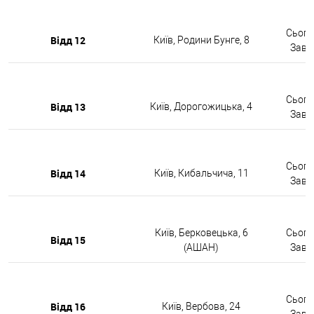
Сьогод
Відд 12
Київ, Родини Бунге, 8
Завтр
Сьогод
Відд 13
Київ, Дорогожицька, 4
Завтр
Сьогод
Відд 14
Київ, Кибальчича, 11
Завтр
Київ, Берковецька, 6
Сьогод
Відд 15
(АШАН)
Завтр
Сьогод
Відд 16
Київ, Вербова, 24
Завтр