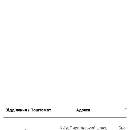
Відділення / Поштомат
Адреса
Гр
Київ, Пирогівський шлях,
Сьогод