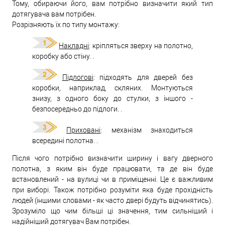
Тому, обираючи його, вам потрібно визначити який тип
дотягувача вам потрібен.
Розрізняють їх по типу монтажу:
Накладні
:
кріпляться зверху на полотно,
коробку або стіну.
.
Підлогові
:
підходять для дверей без
коробки, наприклад, скляних. Монтуються
знизу, з одного боку до стулки, з іншого -
безпосередньо до підлоги.
.
Приховані
:
механізм знаходиться
всередині полотна.
.
Після чого потрібно визначити ширину і вагу дверного
полотна, з яким він буде працювати, та де він буде
встановлений - на вулиці чи в приміщенні. Це є важливим
при виборі. Також потрібно розуміти яка буде прохідність
людей (іншими словами - як часто двері будуть відчинятись).
Зрозуміло що чим більші ці значення, тим сильніший і
надійніший дотягувач Вам потрібен.