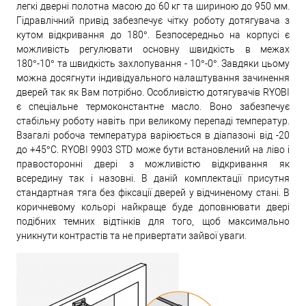
легкі дверні полотна масою до 60 кг та шириною до 950 мм.
Гідравлічний привід забезпечує чітку роботу дотягувача з
кутом відкривання до 180°. Безпосередньо на корпусі є
можливість регулювати основну швидкість в межах
180°-10° та швидкість захлопування - 10°-0°. Завдяки цьому
можна досягнути індивідуального налаштування зачинення
дверей так як Вам потрібно. Особливістю дотягувачів RYOBI
є спеціальне термоконстантне масло. Воно забезпечує
стабільну роботу навіть при великому перепаді температур.
Взагалі робоча температура варіюється в діапазоні від -20
до +45°С. RYOBI 9903 STD може бути встановлений на ліво і
правосторонні двері з можливістю відкривання як
всередину так і назовні. В даній комплектації присутня
стандартная тяга без фіксації дверей у відчиненому стані. В
коричневому кольорі найкраще буде доповнювати двері
подібних темних відтінків для того, щоб максимально
уникнути контрастів та не привертати зайвої уваги.