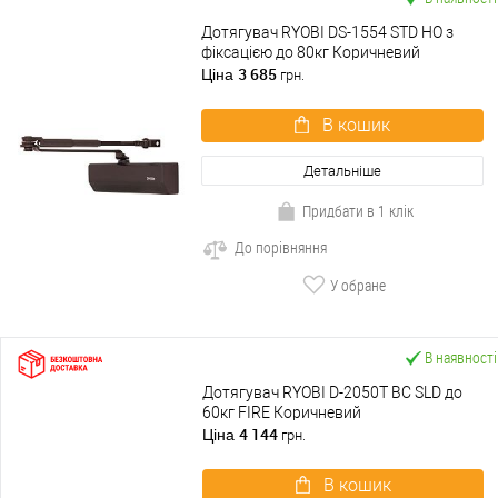
Дотягувач RYOBI DS-1554 STD HO з
фіксацією до 80кг Коричневий
3 685
Ціна
грн.
В кошик
Детальніше
Придбати в 1 клік
До порівняння
У обране
В наявності
Дотягувач RYOBI D-2050T BC SLD до
60кг FIRE Коричневий
4 144
Ціна
грн.
В кошик