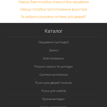
Навіщо Вам потрібна зламостійка серцевина
Навіщо потрібна протипожежна фурнітура
Як вибрати розсувну систему для дверей?
Каталог
Серцевини (циліндри)
Замки
Електрозамки
Розумні замки та циліндри
Системи антипаніка
Ручки для дверей та вікон
Ручки для меблів
Броненакладки