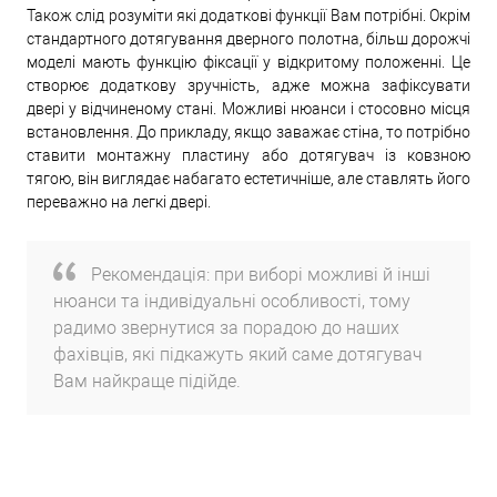
Також слід розуміти які додаткові функції Вам потрібні. Окрім
стандартного дотягування дверного полотна, більш дорожчі
моделі мають функцію фіксації у відкритому положенні. Це
створює додаткову зручність, адже можна зафіксувати
двері у відчиненому стані. Можливі нюанси і стосовно місця
встановлення. До прикладу, якщо заважає стіна, то потрібно
ставити монтажну пластину або дотягувач із ковзною
тягою, він виглядає набагато естетичніше, але ставлять його
переважно на легкі двері.
Рекомендація: при виборі можливі й інші
нюанси та індивідуальні особливості, тому
радимо звернутися за порадою до наших
фахівців, які підкажуть який саме дотягувач
Вам найкраще підійде.