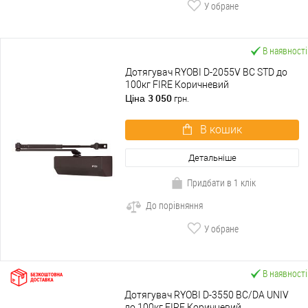
У обране
В наявності
Дотягувач RYOBI D-2055V BC STD до
100кг FIRE Коричневий
3 050
Ціна
грн.
В кошик
Детальніше
Придбати в 1 клік
До порівняння
У обране
В наявності
Дотягувач RYOBI D-3550 BC/DA UNIV
до 100кг FIRE Коричневий