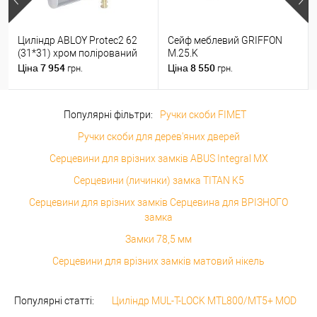
Циліндр ABLOY Protec2 62
Сейф меблевий GRIFFON
(31*31) хром полірований
M.25.K
7 954
8 550
Ціна
Ціна
грн.
грн.
Популярні фільтри:
Ручки скоби FIMET
Ручки скоби для дерев'яних дверей
Серцевини для врізних замків ABUS Integral MX
Серцевини (личинки) замка TITAN K5
Серцевини для врізних замків Серцевина для ВРІЗНОГО
замка
Замки 78,5 мм
Серцевини для врізних замків матовий нікель
Популярні статті:
Циліндр MUL-T-LOCK MTL800/MT5+ MOD