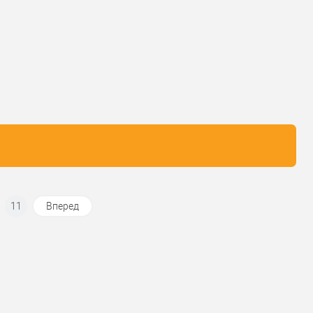
У обране
У обране
ник
TEDEE
Виробник
TEDEE
Адаптер для
Адаптер для
вару
серцевини
Тип товару
серцевини
 виробник
Польща
Країна виробник
Польща
 (гурт)
1В наявності
Статус (гурт)
1В наявності
11
Вперед