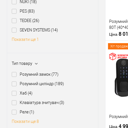
NUKI
(18)
PES
(83)
TEDEE
(26)
Розумний
80T (40*4
SEVEN SYSTEMS
(14)
8 0
Ціна
Показати ще 1
Хіт продаж
Тип товару
Купити
Розумний замок
(77)
Розумний циліндр
(189)
У о
Хаб
(4)
Виробник
Клавіатура зчитувач
(3)
Тип товару
Реле
(1)
Країна вир
Розумний 
Бездротов
Показати ще 8
4 9
стандарт
Ціна