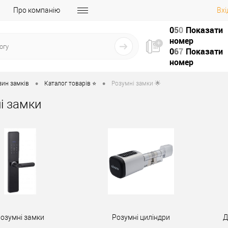
Про компанію
Вхі
0
5
0
Показати
номер
0
6
7
Показати
номер
•
•
зин замків
Каталог товарів ⭐
Розумні замки 🌟
і замки
озумні замки
Розумні циліндри
Д