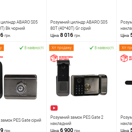
 циліндр ABARO S05
Розумний циліндр ABARO S05
Розум
0T) Bk чорний
80T (40*40T) Gr сірий
накла
16
8 016
Ціна
Ціна
грн.
грн.
В наявності
В наявності
у
Хіт продажу
Хіт п
У кошик
У кошик
 в 1 клік
До
Купити в 1 клік
До
К
порівняння
порівняння
бране
У обране
ABARO
Виробник
ABARO
Вироб
Розумний циліндр
Тип товару
Розумний циліндр
Тип то
Розумний замок PES Gate 2
Розум
обник
Китай
Країна виробник
Китай
Країна
замок PES Gate сірий
накладний
накла
ий
Бездротовий
Бездр
99
6 900
Bluetooth
стандарт
Bluetooth
станда
Ціна
Ціна
грн.
грн.