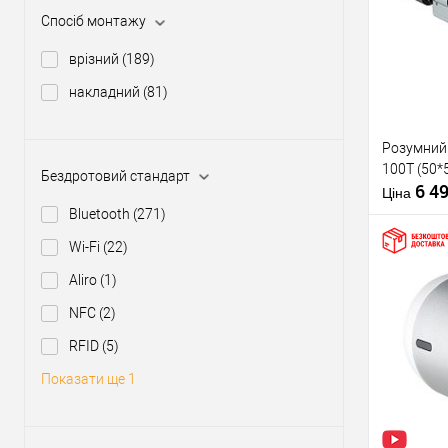
Спосіб монтажу
У о
врізний
(189)
накладний
(81)
Виробник
Тип товару
Розумний 
Країна вир
100T (50*
Бездротов
Бездротовий стандарт
6 4
стандарт
Ціна
Модель
Bluetooth
(271)
розумного 
Wi-Fi
(22)
Aliro
(1)
NFC
(2)
Купити
RFID
(5)
У о
Показати ще 1
Виробник