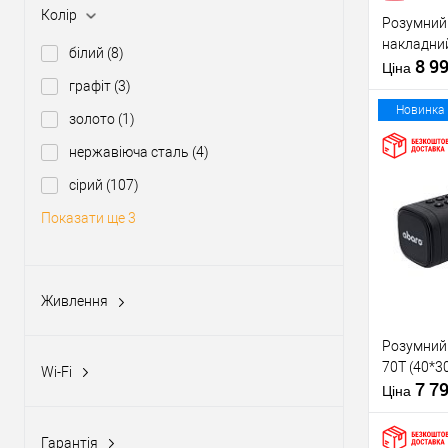
Тип товару
Колір
Розумний
Країна вир
накладний
Бездротов
білий
(8)
8 9
стандарт
Ціна
графіт
(3)
Модель
розумного 
Новинка
золото
(1)
нержавіюча сталь
(4)
сірий
(107)
Купити
Показати ще 3
У о
Живлення
Виробник
12-24V DC
(1)
Тип товару
Розумний
Країна вир
230V
(1)
70T (40*3
Бездротов
Wi-Fi
7 7
5V
(1)
стандарт
Ціна
Так
(3)
Модель
Акумулятор
(22)
розумного 
Гарантія