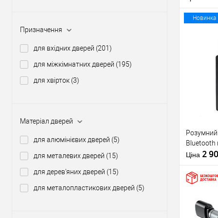
Модель
розумного 
Новинка
Призначення
для вхідних дверей
(201)
Купити
для міжкімнатних дверей
(195)
для хвірток
(3)
У о
Виробник
Матеріал дверей
Тип товару
Розумний 
Країна вир
для алюмінієвих дверей
(5)
Bluetooth
Бездротов
2 9
стандарт
Ціна
для металевих дверей
(15)
Модель
для дерев'яних дверей
(15)
розумного 
для металопластикових дверей
(5)
Купити