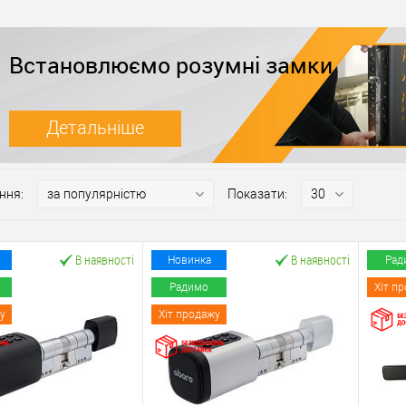
Встановлюємо розумні замки
Детальніше
ння:
Показати:
В наявності
В наявності
Новинка
Рад
Радимо
Хіт п
у
Хіт продажу