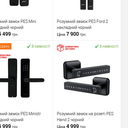
ний замок PES Mini
Розумний замок PES Ford 2
дний чорний
накладний чорний
5 499
7 900
Ціна
грн.
грн.
В наявності
В наявності
родажу
У кошик
У кошик
упити в 1 клік
До
Купити в 1 клік
До
порівняння
порівняння
У обране
У обране
ник
PES
Виробник
PES
вару
Розумний замок
Тип товару
Розумний замок
ний замок PES Ministr
Розумний замок на розеті PES
 виробник
Китай
для металевих
дний чорний
Hand 2 чорний
отовий
дверей
/
для
5 999
4 999
рт
Bluetooth
дерев'яних дверей
Ціна
грн.
грн.