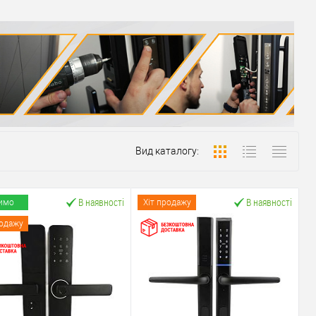
Вид каталогу:
В наявності
В наявності
имо
Хіт продажу
родажу