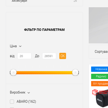
Аксесуари
26
ФІЛЬТР ПО ПАРАМЕТРАМ
Ціна
Сортува
від
До
OK
Новинка
Радимо
Хіт продаж
Виробник
ABARO
(162)