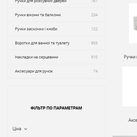
Ручки для розсувних дверей
161
Ручки віконні та балконні
234
Ручки заскочки і кноби
122
Воротки для ванної та туалету
933
Ручки 
Накладки на серцевини
910
Аксесуари для ручок
74
ФІЛЬТР ПО ПАРАМЕТРАМ
Акс
Ціна