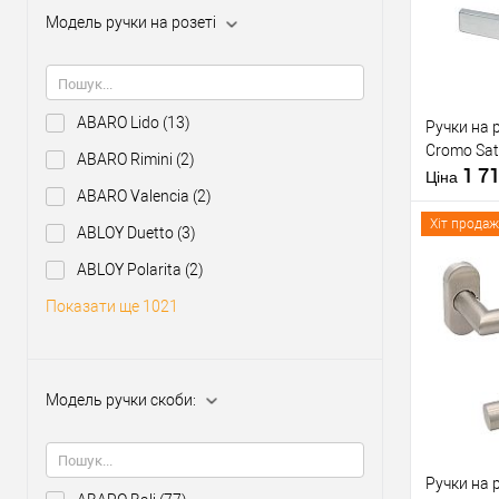
У о
Модель ручки на розеті
Виробник
Тип товару
ABARO Lido
(13)
Ручки на 
Cromo Sat
ABARO Rimini
(2)
1 7
Ціна
ABARO Valencia
(2)
Хіт продаж
ABLOY Duetto
(3)
Матеріал д
ABLOY Polarita
(2)
Модель руч
скоби:
Показати ще 1021
Кольорови
Купити
відтінок
У о
Модель ручки скоби:
Виробник
Тип товару
Ручки на 