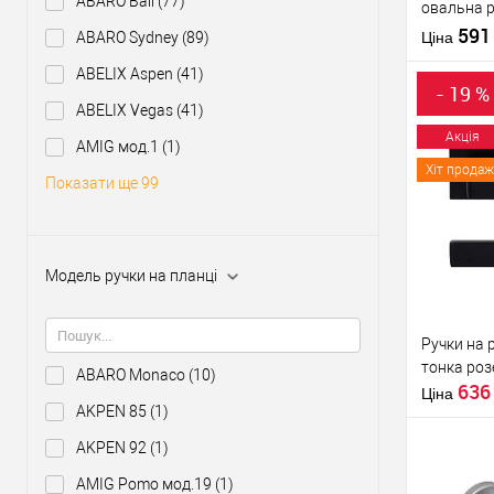
ABARO Bali
(77)
овальна 
сталь
59
Матеріал д
ABARO Sydney
(89)
Ціна
Країна вир
ABELIX Aspen
(41)
Модель руч
- 19 %
розеті
ABELIX Vegas
(41)
Акція
AMIG мод.1
(1)
Хіт продаж
Купити
Показати ще 99
У о
Модель ручки на планці
Виробник
Тип товару
Ручки на 
тонка роз
ABARO Monaco
(10)
63
Ціна
AKPEN 85
(1)
AKPEN 92
(1)
AMIG Pomo мод.19
(1)