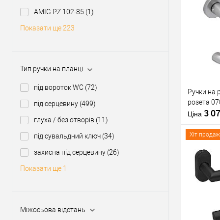
Матеріал д
AMIG PZ 102-85
(1)
Модель руч
Купити
розеті
Показати ще 223
Форма роз
У о
Тип ручки на планці
Виробник
Тип товару
під вороток WC
(72)
Ручки на 
розета 07
Матеріал д
під серцевину
(499)
3 0
Країна вир
Ціна
глуха / без отворів
(11)
Модель руч
розеті
Хіт продаж
під сувальдний ключ
(34)
захисна під серцевину
(26)
Показати ще 1
Купити
У о
Міжосьова відстань