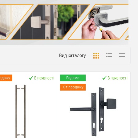
Вид каталогу:
В наявності
В наявності
родажу
Радимо
Хіт продажу