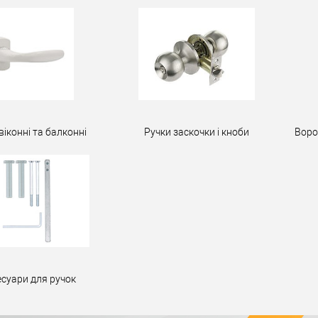
віконні та балконні
Ручки заскочки і кноби
Воро
есуари для ручок