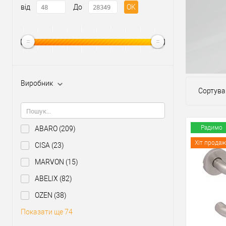
від
До
OK
Виробник
Сортува
Радимо
ABARO
(209)
Хіт продаж
CISA
(23)
MARVON
(15)
ABELIX
(82)
OZEN
(38)
Показати ще 74