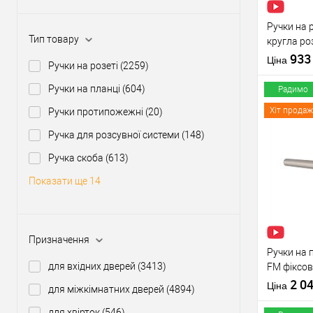
Ручки на р
Тип товару
кругла ро
нержавію
93
Ціна
Ручки на розеті
(2259)
Ручки на планці
(604)
Радимо
Хіт продаж
Ручки протипожежні
(20)
Ручка для розсувної системи
(148)
Купити
Ручка скоба
(613)
Показати ще 14
У о
Виробник
Призначення
Тип товару
Ручки на 
для вхідних дверей
(3413)
FM фіксо
нержавію
2 0
Матеріал д
Ціна
для міжкімнатних дверей
(4894)
Країна вир
для хвірток
(546)