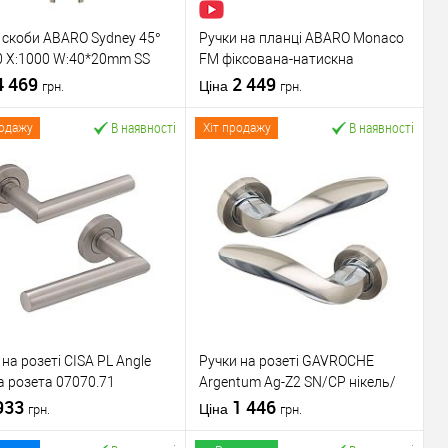
 скоби ABARO Sydney 45°
Ручки на планці ABARO Monaco
0 X:1000 W:40*20mm SS
FM фіксована-натискна
ерж. сталь (комплект)
4 469
антрацит
2 449
Ціна
грн.
грн.
В наявності
В наявності
родажу
Хіт продажу
У кошик
У кошик
упити в 1 клік
До
Купити в 1 клік
До
порівняння
порівняння
У обране
У обране
ник
ABARO
Виробник
ABARO
вару
Ручка скоба
Тип товару
Ручки на планці
 на розеті CISA PL Angle
Ручки на розеті GAVROCHE
для
для
а розета 07070.71
Argentum Ag-Z2 SN/CP нікель/
металопластикових
металопластикових
віюча сталь
933
хром
1 446
дверей
/
для
дверей
/
для
Ціна
грн.
грн.
скляних дверей
/
алюмінієвих