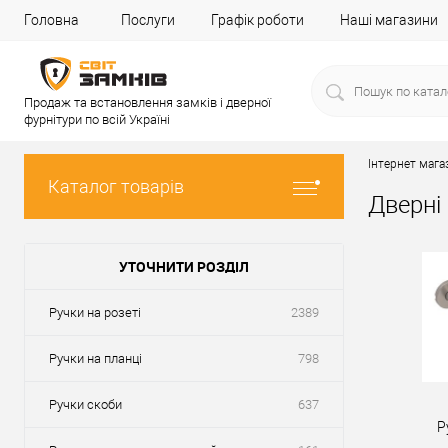
Головна
Послуги
Графік роботи
Наші магазини
Продаж та встановлення замків і дверної
фурнітури по всій Україні
Інтернет мага
Каталог товарів
Дверні
УТОЧНИТИ РОЗДІЛ
Ручки на розеті
2389
Ручки на планці
798
Ручки скоби
637
Р