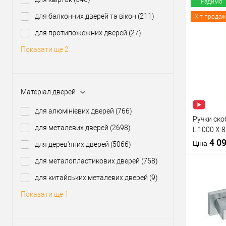
Модель руч
Радимо
розеті
для балконних дверей та вікон
(211)
Хіт продаж
для протипожежних дверей
(27)
Купити
Показати ще 2
У о
Матеріал дверей
Виробник
для алюмінієвих дверей
(766)
Тип товару
Ручки ско
для металевих дверей
(2698)
L:1000 X:
нерж. ста
4 0
Ціна
для дерев'яних дверей
(5066)
для металопластикових дверей
(758)
Матеріал д
Міжосьова
для китайських металевих дверей
(9)
відстань
Показати ще 1
Тип відкри
Купити