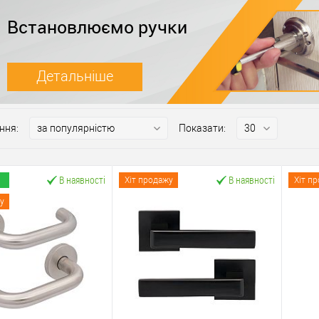
Встановлюємо ручки
Детальніше
ння:
Показати:
В наявності
В наявності
Хіт продажу
Хіт п
у