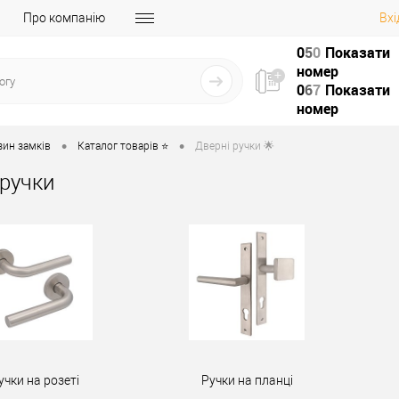
Про компанію
Вхі
0
5
0
Показати
номер
0
6
7
Показати
номер
•
•
зин замків
Каталог товарів ⭐
Дверні ручки 🌟
 ручки
учки на розеті
Ручки на планці