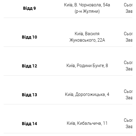
Київ, В. Чорновола, 54а
Сьогод
Відд 9
(р-н Жуляни)
Завтр
Київ, Василя
Сьогод
Відд 10
Жуковського, 22А
Завтр
Сьогод
Відд 12
Київ, Родини Бунге, 8
Завтр
Сьогод
Відд 13
Київ, Дорогожицька, 4
Завтр
Сьогод
Відд 14
Київ, Кибальчича, 11
Завтр