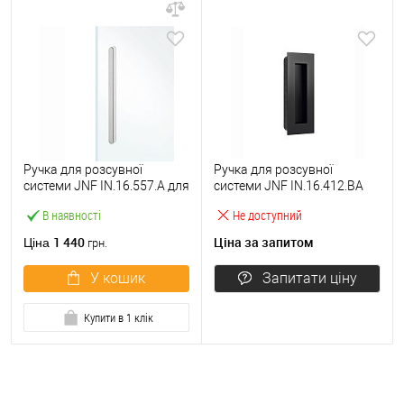
Ручка для розсувної
Ручка для розсувної
системи JNF IN.16.557.A для
системи JNF IN.16.412.BA
скла нержавіюча сталь
чорний
В наявності
Не доступний
1 440
Ціна за запитом
Ціна
грн.
У кошик
Запитати ціну
Купити в 1 клік