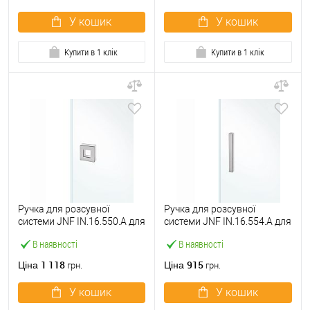
У кошик
У кошик
Купити в 1 клік
Купити в 1 клік
Ручка для розсувної
Ручка для розсувної
системи JNF IN.16.550.A для
системи JNF IN.16.554.A для
скла нержавіюча сталь
скла нержавіюча сталь
В наявності
В наявності
1 118
915
Ціна
Ціна
грн.
грн.
У кошик
У кошик