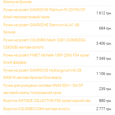
блискуча бронза
Ручки на розеті GAVROCHE Platinum Pt-Z3 PW/CP
1 612
грн.
білий перламутровий/хром
Ручки на розеті GAVROCHE Stannum AL-A1 AB
684
грн.
бронза
Ручки на розеті COLOMBO Mach CD81 (CD69BZGG-
3 406
грн.
CD63GB) матове золото
Ручки на розеті FIMET Michelle 106P (269) F04 хром/
7 349
грн.
білий фарфор
Ручки на розеті GAVROCHE Hydrargyrum HG-Z8
1 106
грн.
MAB/W матова бронза/біла емаль
Ручка для розсувної системи MVM SDH-1 SN/CP
239
грн.
матовий нікель/полірований хром
Вороток ANTIQUE COLLECTION F85 хром/чорний лак
880
грн.
Вороток COLOMBO CD69 матове золото
2 777
грн.