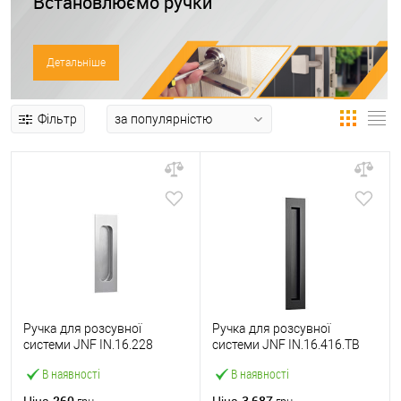
Встановлюємо ручки
Детальніше
Фільтр
Ручка для розсувної
Ручка для розсувної
системи JNF IN.16.228
системи JNF IN.16.416.TB
нержавіюча сталь
чорний
В наявності
В наявності
260
3 687