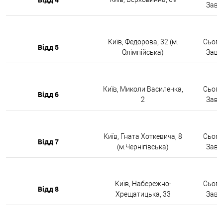
Завтр
Київ, Федорова, 32 (м.
Сьогод
Відд 5
Олімпійська)
Завтр
Київ, Миколи Василенка,
Сьогод
Відд 6
2
Завтр
Київ, Гната Хоткевича, 8
Сьогод
Відд 7
(м.Чернігівська)
Завтр
Київ, Набережно-
Сьогод
Відд 8
Хрещатицька, 33
Завтр