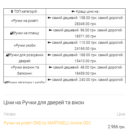
🔒 ТОП категорій :
🔑 Кращі ціни на :
🔑 самий дешевий: 158.00 грн. самий дорогий:
⭐Ручки на розеті:
28349.00 грн.
🔑 самий дешевий: 96.00 грн. самий дорогий:
🔐Ручки на планці:
18371.00 грн.
🔑 самий дешевий: 110.00 грн. самий дорогий:
⭐Ручки скоби:
24169.00 грн.
🔐Ручки для розсувних
🔑 самий дешевий: 168.00 грн. самий дорогий:
дверей:
15410.00 грн.
⭐Ручки віконні та
🔑 самий дешевий: 48.00 грн. самий дорогий:
балконні:
18459.00 грн.
🔑 самий дешевий: 240.00 грн. самий дорогий:
🔐Ручки заскочки і кноби:
10440.00 грн.
⭐Воротки для ванної та
🔑 самий дешевий: 76.00 грн. самий дорогий:
туалету:
12236.00 грн.
Ціни на Ручки для дверей та вікон
🔐Накладки на
🔑 самий дешевий: 76.00 грн. самий дорогий:
серцевини:
7276.00 грн.
Назва
Ціна
🔑 самий дешевий: 50.00 грн. самий дорогий:
⭐Аксесуари для ручок:
Ручки на розеті DND by MARTINELLI Aironе OGC
1442.00 грн.
2 966
грн.