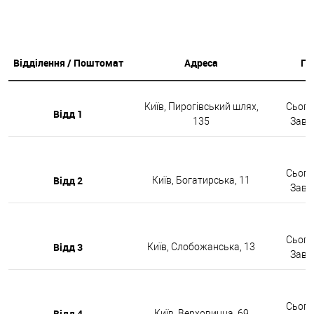
Відділення / Поштомат
Адреса
Гр
Київ, Пирогівський шлях,
Сьогод
Відд 1
135
Завтр
Сьогод
Відд 2
Київ, Богатирська, 11
Завтр
Сьогод
Відд 3
Київ, Слобожанська, 13
Завтр
Сьогод
Відд 4
Київ, Верховинна, 69