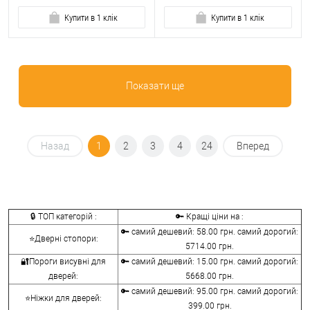
Купити в 1 клік
Купити в 1 клік
Показати ще
Назад
1
2
3
4
24
Вперед
🔒 ТОП категорій :
🔑 Кращі ціни на :
🔑 самий дешевий: 58.00 грн. самий дорогий:
⭐Дверні стопори:
5714.00 грн.
🔐Пороги висувні для
🔑 самий дешевий: 15.00 грн. самий дорогий:
дверей:
5668.00 грн.
🔑 самий дешевий: 95.00 грн. самий дорогий:
⭐Ніжки для дверей:
399.00 грн.