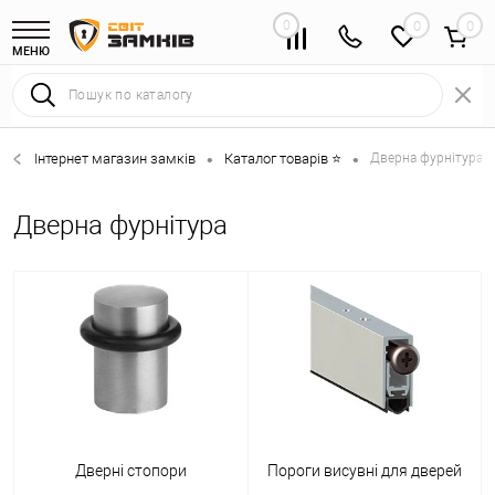
0
0
МЕНЮ
Інтернет магазин замків
Каталог товарів ⭐
Дверна фурнітура 
•
•
Дверна фурнітура
Дверні стопори
Пороги висувні для дверей