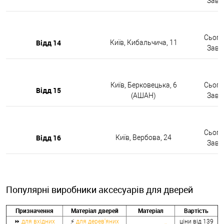
Завтр
Сьогод
Відд 14
Київ, Кибальчича, 11
Завтр
Київ, Берковецька, 6
Сьогод
Відд 15
(АШАН)
Завтр
Сьогод
Відд 16
Київ, Вербова, 24
Завтр
Популярні виробники аксесуарів для дверей
Призначення
Матеріал дверей
Матеріал
Вартість
⏩
для вхідних
⚡
для дерев'яних
ціни від 139