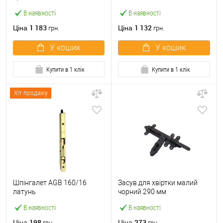
PREMIUM магнітний
В наявності
В наявності
прозорий
1 183
1 132
Ціна
Ціна
грн.
грн.
У кошик
У кошик
Купити в 1 клік
Купити в 1 клік
Хіт продажу
Шпінгалет AGB 160/16
Засув для хвіртки малий
латунь
чорний 290 мм
В наявності
В наявності
198
273
Ціна
Ціна
грн.
грн.