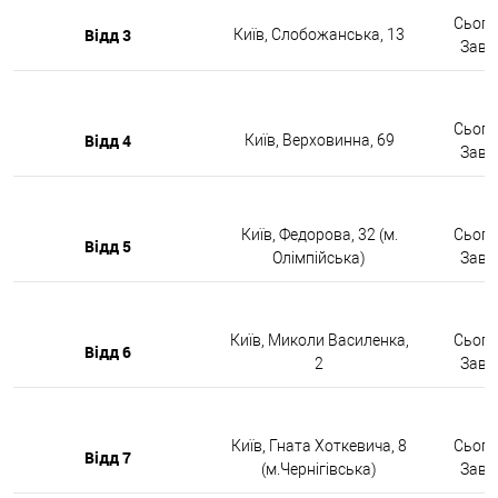
Сьогод
Відд 3
Київ, Слобожанська, 13
Завтр
Сьогод
Відд 4
Київ, Верховинна, 69
Завтр
Київ, Федорова, 32 (м.
Сьогод
Відд 5
Олімпійська)
Завтр
Київ, Миколи Василенка,
Сьогод
Відд 6
2
Завтр
Київ, Гната Хоткевича, 8
Сьогод
Відд 7
(м.Чернігівська)
Завтр