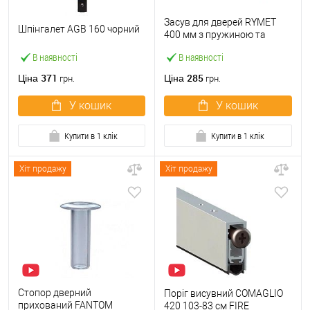
Засув для дверей RYMET
Шпінгалет AGB 160 чорний
400 мм з пружиною та
дерев'яною ручкою чорний
В наявності
В наявності
371
285
Ціна
Ціна
грн.
грн.
У кошик
У кошик
Купити в 1 клік
Купити в 1 клік
Хіт продажу
Хіт продажу
Стопор дверний
Поріг висувний COMAGLIO
прихований FANTOM
420 103-83 см FIRE