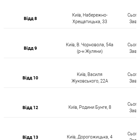
Київ, Набережно-
Сьогод
Відд 8
Хрещатицька, 33
Завтр
Київ, В. Чорновола, 54а
Сьогод
Відд 9
(р-н Жуляни)
Завтр
Київ, Василя
Сьогод
Відд 10
Жуковського, 22А
Завтр
Сьогод
Відд 12
Київ, Родини Бунге, 8
Завтр
Сьогод
Відд 13
Київ, Дорогожицька, 4