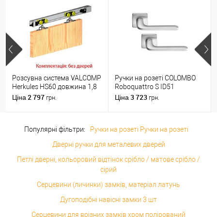
Розсувна система VALCOMP
Ручки на розеті COLOMBO
Herkules HS60 довжина 1,8
Roboquattro S ID51
м на 1 полотно вагою до 60
(PT19BZG-PT13) матовий
2 797
3 723
Ціна
Ціна
грн.
грн.
кг
хром
Популярні фільтри:
Ручки на розеті Ручки на розеті
Дверні ручки для металевих дверей
Петлі дверні, кольоровий відтінок срібло / матове срібло /
сірий
Серцевини (личинки) замків, матеріал латунь
Дугоподібні навісні замки 3 шт
Серцевини для врізних замків хром полірований