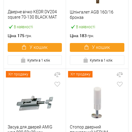
Дверне вічко KEDR DV204
Шпінгалет AGB 160/16
square 70-130 BLACK MAT
бронза
матовий чорний
В наявності
В наявності
175
183
Ціна
Ціна
грн.
грн.
У кошик
У кошик
Купити в 1 клік
Купити в 1 клік
Хіт продажу
Хіт продажу
Засув для дверей AMIG
Стопор дверний