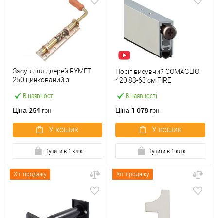
Засув для дверей RYMET
Поріг висувний COMAGLIO
250 цинкований з
420 83-63 см FIRE
пружинною та дерев’яною
В наявності
В наявності
ручкою
254
1 078
Ціна
Ціна
грн.
грн.
У кошик
У кошик
Купити в 1 клік
Купити в 1 клік
Хіт продажу
Хіт продажу