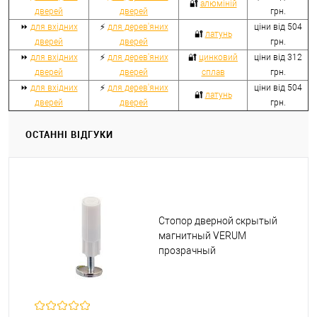
🔐
алюміній
дверей
дверей
грн.
⏩
для вхідних
⚡
для дерев'яних
ціни від 504
🔐
латунь
дверей
дверей
грн.
⏩
для вхідних
⚡
для дерев'яних
🔐
цинковий
ціни від 312
дверей
дверей
сплав
грн.
⏩
для вхідних
⚡
для дерев'яних
ціни від 504
🔐
латунь
дверей
дверей
грн.
ОСТАННІ ВІДГУКИ
Стопор дверной скрытый
магнитный VERUM
прозрачный