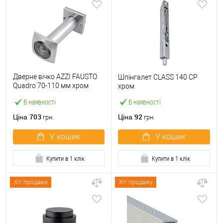
Дверне вічко AZZI FAUSTO
Шпінгалет CLASS 140 CP
Quadro 70-110 мм хром
хром
матовий
В наявності
В наявності
703
92
Ціна
Ціна
грн.
грн.
У кошик
У кошик
Купити в 1 клік
Купити в 1 клік
Хіт продажу
Хіт продажу