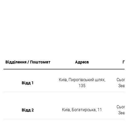
Відділення / Поштомат
Адреса
Гр
Київ, Пирогівський шлях,
Сьогод
Відд 1
135
Завтр
Сьогод
Відд 2
Київ, Богатирська, 11
Завтр