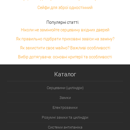
Сейфи для зброї одностінний
Популярні статті:
Ніколи не замінюйте серцевину вхідних дверей
Як правильно підібрати приховані завіси на заміну?
Як захистити своє майно? Важливі особливості
Вибір дотягувача: основні критерії та особливості
Каталог
Серцевини (циліндри)
Замки
Електрозамки
Розумні замки та циліндри
Системи антипаніка