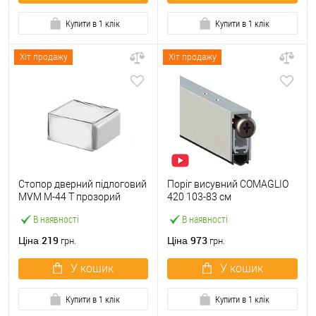
Купити в 1 клік
Купити в 1 клік
Хіт продажу
Хіт продажу
Стопор дверний підлоговий
Поріг висувний COMAGLIO
MVM M-44 T прозорий
420 103-83 см
В наявності
В наявності
219
973
Ціна
Ціна
грн.
грн.
У кошик
У кошик
Купити в 1 клік
Купити в 1 клік