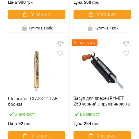
900
568
Ціна
Ціна
грн.
грн.
У кошик
У кошик
Купити в 1 клік
Купити в 1 клік
Хіт продажу
Засув для дверей RYMET
Шпінгалет CLASS 140 AB
250 чорний з пружинною та
бронза
дерев’яною ручкою
В наявності
В наявності
92
254
Ціна
Ціна
грн.
грн.
У кошик
У кошик