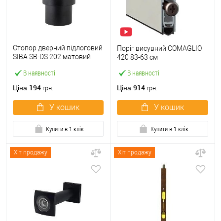
Стопор дверний підлоговий
Поріг висувний COMAGLIO
SIBA SB-DS 202 матовий
420 83-63 см
чорний
В наявності
В наявності
194
914
Ціна
Ціна
грн.
грн.
У кошик
У кошик
Купити в 1 клік
Купити в 1 клік
Хіт продажу
Хіт продажу