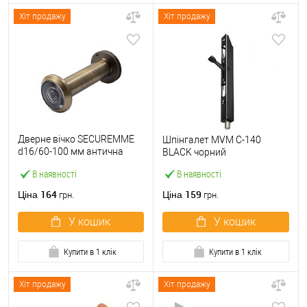
Хіт продажу
Хіт продажу
Дверне вічко SECUREMME
Шпінгалет MVM C-140
d16/60-100 мм антична
BLACK чорний
бронза
В наявності
В наявності
164
159
Ціна
Ціна
грн.
грн.
У кошик
У кошик
Купити в 1 клік
Купити в 1 клік
Хіт продажу
Хіт продажу