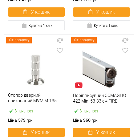
У кошик
У кошик
Купити в 1 клік
Купити в 1 клік
Хіт продажу
Хіт продажу
Стопор дверний
Поріг висувний COMAGLIO
прихований MVM M-135
422 Mini 53-33 cм FIRE
магнітний SN матовий
В наявності
В наявності
нікель
579
960
Ціна
Ціна
грн.
грн.
У кошик
У кошик