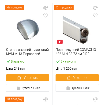
Хіт продажу
Хіт продажу
Стопор дверний підлоговий
Поріг висувний COMAGLIO
MVM M-43 T прозорий
422 Mini 93-73 cм FIRE
В наявності
В наявності
249
1 200
Ціна
Ціна
грн.
грн.
У кошик
У кошик
Купити в 1 клік
Купити в 1 клік
Хіт продажу