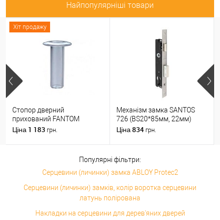
Найпопулярніші товари
Хіт продажу
Стопор дверний
Механізм замка SANTOS
прихований FANTOM
726 (BS20*85мм, 22мм)
PREMIUM магнітний
матовий хром
1 183
834
Ціна
Ціна
грн.
грн.
прозорий
Популярні фільтри:
Серцевини (личинки) замка ABLOY Protec2
Серцевини (личинки) замків, колір воротка серцевини
латунь полірована
Накладки на серцевини для дерев'яних дверей