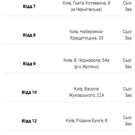
Київ, Гната Хоткевича, 8
Сьогод
Відд 7
(м.Чернігівська)
Завтр
Київ, Набережно-
Сьогод
Відд 8
Хрещатицька, 33
Завтр
Київ, В. Чорновола, 54а
Сьогод
Відд 9
(р-н Жуляни)
Завтр
Київ, Василя
Сьогод
Відд 10
Жуковського, 22А
Завтр
Сьогод
Відд 12
Київ, Родини Бунге, 8
Завтр