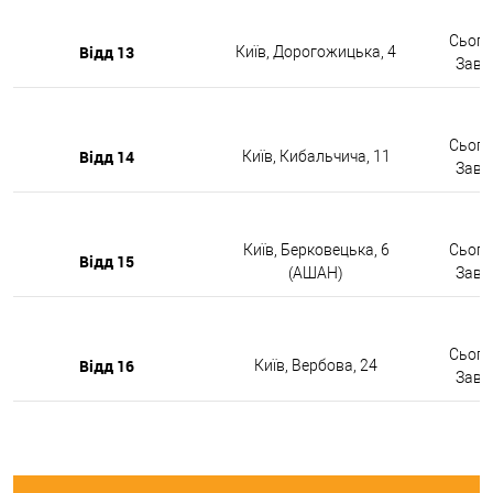
Сьогод
Відд 13
Київ, Дорогожицька, 4
Завтр
Сьогод
Відд 14
Київ, Кибальчича, 11
Завтр
Київ, Берковецька, 6
Сьогод
Відд 15
(АШАН)
Завтр
Сьогод
Відд 16
Київ, Вербова, 24
Завтр