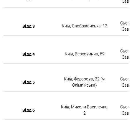
Завтр
Сьогод
Відд 3
Київ, Слобожанська, 13
Завтр
Сьогод
Відд 4
Київ, Верховинна, 69
Завтр
Київ, Федорова, 32 (м.
Сьогод
Відд 5
Олімпійська)
Завтр
Київ, Миколи Василенка,
Сьогод
Відд 6
2
Завтр