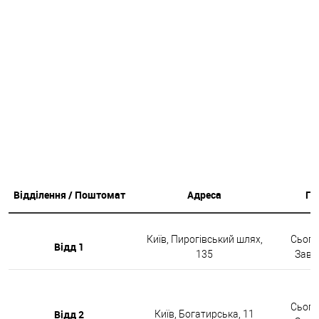
Відділення / Поштомат
Адреса
Гр
Київ, Пирогівський шлях,
Сьогод
Відд 1
135
Завтр
Сьогод
Відд 2
Київ, Богатирська, 11