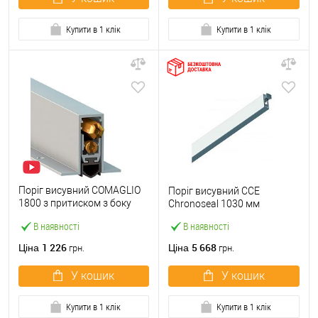
Купити в 1 клік
Купити в 1 клік
Поріг висувний COMAGLIO
Поріг висувний CCE
1800 з притиском з боку
Chronoseal 1030 мм
короба 73-63 см
В наявності
В наявності
1 226
5 668
Ціна
Ціна
грн.
грн.
У кошик
У кошик
Купити в 1 клік
Купити в 1 клік