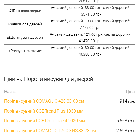
20817.00 грн.
🔑 самий дешевий: 33.00 грн. самий дорогий:
🔐Броненакладки:
13571.00 грн.
🔑 самий дешевий: 19.00 грн. самий дорогий:
⭐Завіси для дверей:
7775.00 грн.
🔑 самий дешевий: 121.00 грн. самий дорогий:
🔐Дотягувачі дверей:
41470.00 грн.
🔑 самий дешевий: 30.00 грн. самий дорогий:
⭐Розсувні системи:
40380.00 грн.
🔑 самий дешевий: 15.00 грн. самий дорогий:
🔐Аксесуари:
8645.00 грн.
🔑 самий дешевий: 780.00 грн. самий дорогий:
⭐Сейфи:
Ціни на Пороги висувні для дверей
396000.00 грн.
🔑 самий дешевий: 1050.00 грн. самий дорогий:
🔐Домофони:
Назва
Ціна
11100.00 грн.
Поріг висувний COMAGLIO 420 83-63 см
914
грн.
⭐Сигналізація AJAX:
🔑 самий дешевий: грн. самий дорогий: грн.
Поріг висувний CCE Trend Plus 1030 мм
Поріг висувний CCE Chronoseal 1030 мм
5 668
грн.
Поріг висувний COMAGLIO 1700 XNS 83-73 см
2 698
грн.