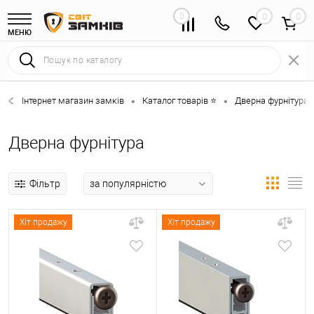
0
0
МЕНЮ
Інтернет магазин замків
Каталог товарів ⭐
Дверна фурнітура 
•
•
Дверна фурнітура
Фільтр
Хіт продажу
Хіт продажу