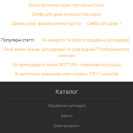
Врізні броненакладки гартована сталь
Сейфи для дому антрацитово-сірий
Дверні ручки, форма розетки кругла
Сейфи для дому 1
Популярні статті:
Як заміряти та обрати серцевину для дверей
Який замок краще: циліндровий чи сувальдний? Розбираємося в
нюансах
Як перекодувати замок MOTTURA: покрокова інструкція
Як витягнути зламаний ключ з замка: ТОП-7 способів
Каталог
Серцевини (циліндри)
Замки
Електрозамки