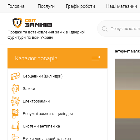
Головна
Послуги
Графік роботи
Наші магазини
Продаж та встановлення замків і дверної
фурнітури по всій Україні
Інтернет мага
Каталог товарів
Серцевини (циліндри)
Замки
Електрозамки
Розумні замки та циліндри
Системи антипаніка
Ручки для дверей та вікон