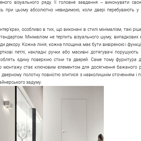
еного візуального ряду. Її головне завдання – виконувати сво
ь при цьому абсолютно невидимою, коли двері перебувають у
інтер'єрах, особливо в тих, що виконані в стилі мінімалізм, такі рі
тандартом. Мінімалізм не терпить візуального шуму, випадкових е
ди декору. Кожна лінія, кожна площина має бути вивіреною і функц
арткові петлі, накладні ручки або масивні дотягувачі порушують
дроблять єдину поверхню стіни та дверей. Саме тому фурнітура 
о монтажу стає ключовим елементом для досягнення бажаного р
 дверному полотну повністю злитися з навколишнім оточенням і п
айнерського задуму.