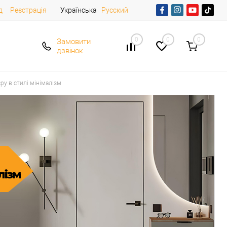
д
Реєстрація
Українська
Русский
0
0
0
Замовити
дзвінок
ру в стилі мінімалізм