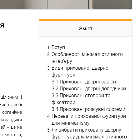
ля
Зміст
Вступ
Особливості мінімалістичного
інтер'єру
Види прихованої дверної
фурнітури
3.1 Приховані дверні завіси
3.2 Приховані дверні доводчики
3.3 Приховані стопори та
цілісним і
фіксатори
Уявіть собі
3.4 Приховані розсувні системи
 органічне
Переваги прихованої фурнітури
ься завдяки
для мінімалізму
ей – це не
Як вибрати приховану дверну
я чистого,
фурнітуру для мінімалістичного