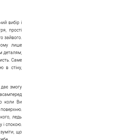
ний вибір і
ря, прості
го зайвого.
ьому лише
м деталям;
ристь. Саме
ю в стіну,
 дає змогу
насамперед
що коли Ви
поверхню.
кого, ледь
у і спокою.
озуміти, що
себе.