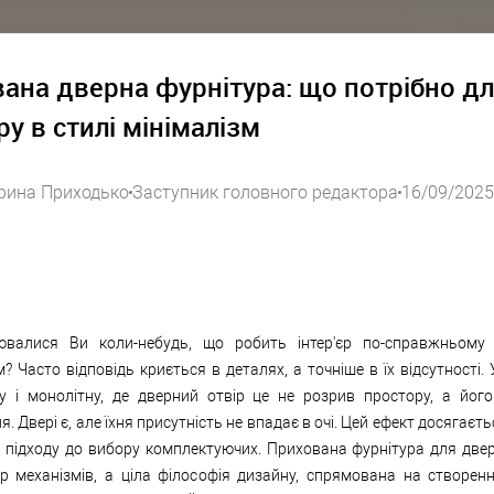
ана дверна фурнітура: що потрібно д
ру в стилі мінімалізм
рина Приходько
Заступник головного редактора
16/09/2025
валися Ви коли-небудь, що робить інтер'єр по-справжньому 
? Часто відповідь криється в деталях, а точніше в їх відсутності. 
ку і монолітну, де дверний отвір це не розрив простору, а його
. Двері є, але їхня присутність не впадає в очі. Цей ефект досягаєт
 підходу до вибору комплектуючих. Прихована фурнітура для двер
р механізмів, а ціла філософія дизайну, спрямована на створенн