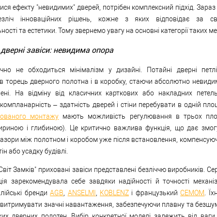
ся ефекту "невидимих" дверей, потрібен комплексний підхід. Зараз
езліч інноваційних рішень, кожне з яких відповідає за св
ості та естетики. Тому звернемо увагу на основні категорії таких ме
 дверні завіси: невидима опора
чно не обходиться мінімалізм у дизайні. Потайні дверні петл
в торець дверного полотна і в коробку, стаючи абсолютно невиди
нені. На відміну від класичних карткових або накладних петел
омпланарність – здатність дверей і стіни перебувати в одній площ
хованого монтажу
мають можливість регулювання в трьох пло
ириною і глибиною). Це критично важлива функція, що дає змог
азори між полотном і коробом уже після встановлення, компенсую
тін або усадку будівлі.
Світ Замків" приховані завіси представлені безліччю виробників. Сер
ція зарекомендувала себе завдяки надійності й точності механіз
алійські бренди
AGB
,
ANSELMI
,
KOBLENZ
і французький
CEMOM
. Їх
і витримувати значні навантаження, забезпечуючи плавну та безшу
ких дверних полотен. Вибір конкретної моделі залежить від ваги