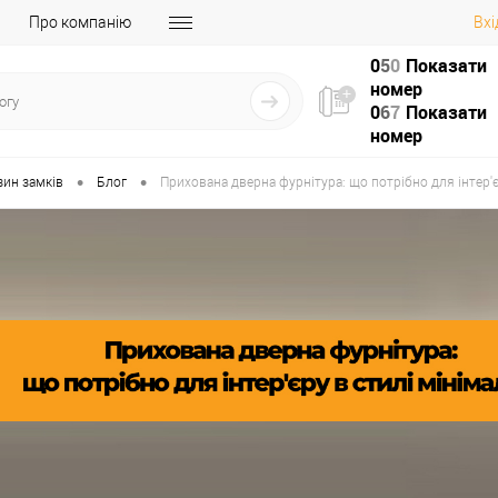
Про компанію
Вхі
0
5
0
Показати
номер
0
6
7
Показати
номер
•
•
зин замків
Блог
Прихована дверна фурнітура: що потрібно для інтер'є