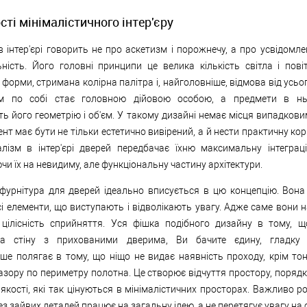
ті мінімалістичного інтер'єру
в інтер'єрі говорить не про аскетизм і порожнечу, а про усвідомле
ність. Його головні принципи це велика кількість світла і повіт
 форми, стримана колірна палітра і, найголовніше, відмова від усьо
ам по собі стає головною дійовою особою, а предмети в н
ь його геометрію і об'єм. У такому дизайні немає місця випадкови
нт має бути не тільки естетично вивірений, а й нести практичну ко
алізм в інтер'єрі дверей передбачає їхню максимальну інтеграці
и їх на невидиму, але функціональну частину архітектури.
фурнітура для дверей ідеально вписується в цю концепцію. Вона
і елементи, що виступають і відволікають увагу. Адже саме вони 
цілісність сприйняття. Уся фішка подібного дизайну в тому, 
на стіну з прихованими дверима, Ви бачите єдину, гладку 
е полягає в тому, що ніщо не видає наявність проходу, крім тон
азору по периметру полотна. Це створює відчуття простору, порядк
і якості, які так цінуються в мінімалістичних просторах. Важливо р
ез зайвих деталей працює на загальну ідею, а не перетягує увагу на 