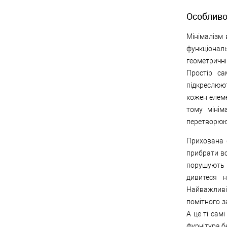
Особливос
Мінімалізм 
функціональ
геометричні
Простір с
підкреслюют
кожен елеме
тому мінім
перетворююч
Прихована 
прибрати вс
порушують 
дивитеся 
Найважливіш
помітного з
А це ті сам
фурнітура б