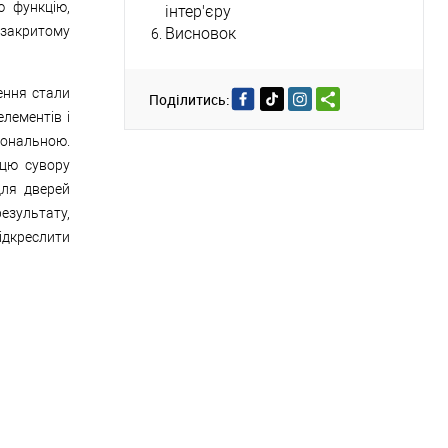
ю функцію,
інтер'єру
 закритому
Висновок
шення стали
Поділитись:
лементів і
іональною.
 цю сувору
для дверей
езультату,
ідкреслити