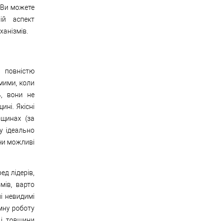
 Ви можете
ій аспект
ханізмів.
і повністю
мими, коли
ь, вони не
ині. Якісні
щинах (за
у ідеально
чи можливі
ед лідерів,
мів, варто
ні невидимі
мну роботу
 і товщини