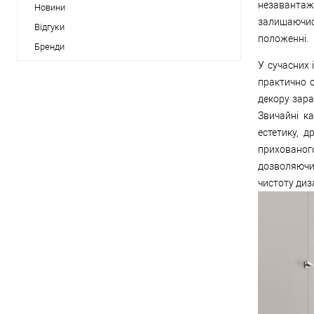
незавантаж
Новини
залишаючис
Відгуки
положенні.
Бренди
У сучасних 
практично с
декору зара
Звичайні к
естетику, 
прихованог
дозволяючи
чистоту диз