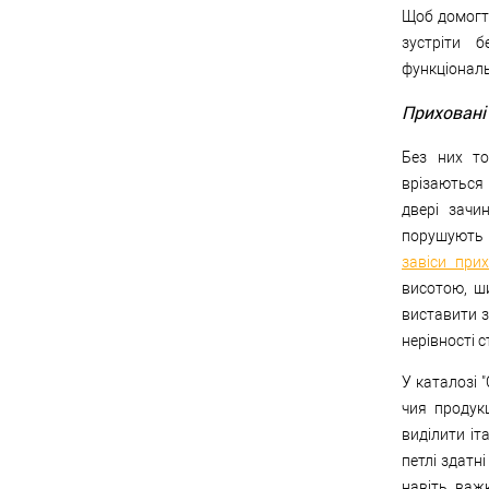
Щоб домогти
зустріти б
функціональн
Приховані
Без них то
врізаються 
двері зачи
порушують к
завіси при
висотою, ш
виставити з
нерівності с
У каталозі "
чия продук
виділити іт
петлі здатн
навіть важ