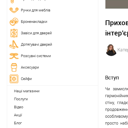
Ручки для меблів
Прихов
Броненакладки
інтер'є
Завіси для дверей
Дотягувачі дверей
Кате
Розсувні системи
Аксесуари
Вступ
Сейфи
Чи замислю
Наші магазини
гармонійним
Послуги
стіну, глад
Відео
продовження
Акції
особливому
Блог
просто набі