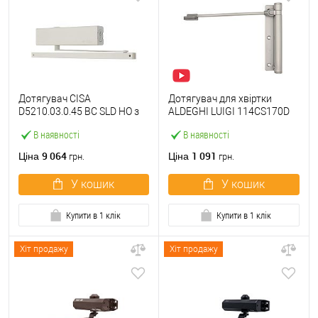
Дотягувач CISA
Дотягувач для хвіртки
D5210.03.0.45 BC SLD HO з
ALDEGHI LUIGI 114CS170D
фіксацією до 80 кг білий
правий CS сатин хром
В наявності
В наявності
9 064
1 091
Ціна
Ціна
грн.
грн.
У кошик
У кошик
Купити в 1 клік
Купити в 1 клік
Хіт продажу
Хіт продажу