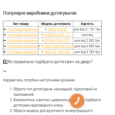
Популярні виробники дотягувачів
Тип товару
Модель дотягувача
Вартість
⏩
Дотягувач накладний
⚡
ABLOY DC250
ціни від 21 101
грн.
⏩
Дотягувач накладний
⚡
ALDEGHI LUIGI 114
ціни від
⏩
Дотягувач накладний
⚡
DORMA TS68 STD
ціни від 2 282
грн.
⏩
Дотягувач накладний
⚡
RYOBI D-2550 BC UNIV
ціни від 4 590
грн.
⏩
Дотягувач накладний
⚡
GEZE TS 1500 SLD
ціни від 3 783
грн.
1️⃣Як правильно підібрати дотягувач на двері?
↪
Керуватись потрібно наступними кроками:
Обрати тип дотягувача: накладний, підлоговий чи
прихований.
Визначитись з вагою і шириною дверей та підібрати
дотягувач відповідного класу.
Обрати модель для вуличного чи внутрішнього