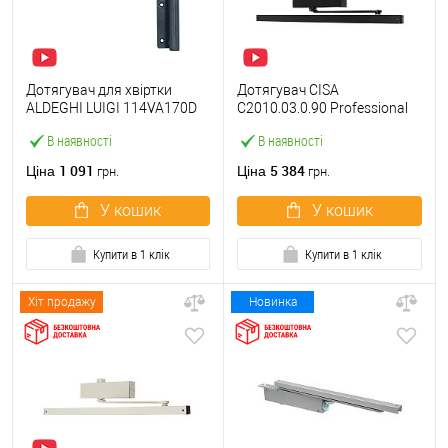
Дотягувач для хвіртки
Дотягувач CISA
ALDEGHI LUIGI 114VA170D
C2010.03.0.90 Professional
правий VA антрацит
Plus2 SLD до 60 кг FIRE
В наявності
В наявності
чорний
1 091
5 384
Ціна
Ціна
грн.
грн.
У кошик
У кошик
Купити в 1 клік
Купити в 1 клік
Хіт продажу
Новинка