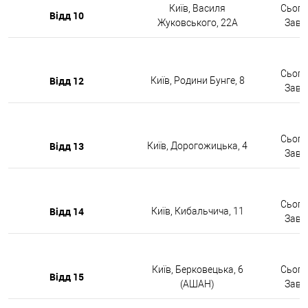
Київ, Василя
Сьогод
Відд 10
Жуковського, 22А
Завтр
Сьогод
Відд 12
Київ, Родини Бунге, 8
Завтр
Сьогод
Відд 13
Київ, Дорогожицька, 4
Завтр
Сьогод
Відд 14
Київ, Кибальчича, 11
Завтр
Київ, Берковецька, 6
Сьогод
Відд 15
(АШАН)
Завтр