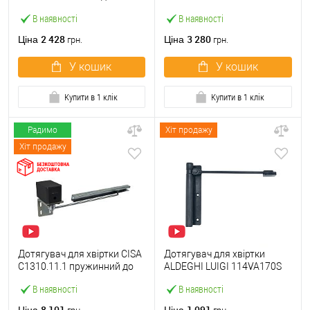
білий
фіксацією до 80 кг сірий
В наявності
В наявності
2 428
3 280
Ціна
Ціна
грн.
грн.
У кошик
У кошик
Купити в 1 клік
Купити в 1 клік
Радимо
Хіт продажу
Хіт продажу
Дотягувач для хвіртки CISA
Дотягувач для хвіртки
C1310.11.1 пружинний до
ALDEGHI LUIGI 114VA170S
55кг лівий чорний
лівий VA антрацит
В наявності
В наявності
8 101
1 091