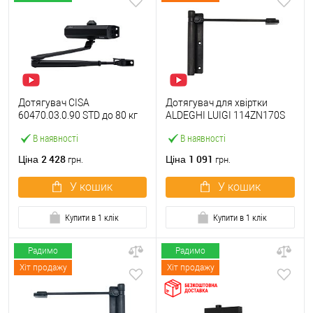
Дотягувач CISA
Дотягувач для хвіртки
60470.03.0.90 STD до 80 кг
ALDEGHI LUIGI 114ZN170S
чорний матовий
лівий ZN чорний цинк
В наявності
В наявності
2 428
1 091
Ціна
Ціна
грн.
грн.
У кошик
У кошик
Купити в 1 клік
Купити в 1 клік
Радимо
Радимо
Хіт продажу
Хіт продажу