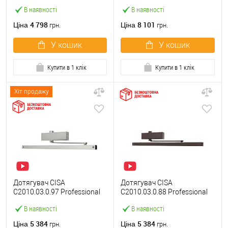
Plus2 STD до 80 кг FIRE
до 55кг правий сірий
В наявності
В наявності
сірий
4 798
8 101
Ціна
Ціна
грн.
грн.
У кошик
У кошик
Купити в 1 клік
Купити в 1 клік
Хіт продажу
Дотягувач CISA
Дотягувач CISA
C2010.03.0.97 Professional
C2010.03.0.88 Professional
Plus2 SLD до 60 кг FIRE
Plus2 SLD до 60 кг FIRE
В наявності
В наявності
сірий
коричневий
5 384
5 384
Ціна
Ціна
грн.
грн.