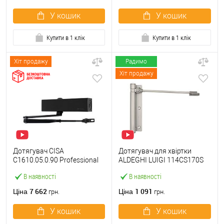
У кошик
У кошик
Купити в 1 клік
Купити в 1 клік
Хіт продажу
Радимо
Хіт продажу
Дотягувач CISA
Дотягувач для хвіртки
C1610.05.0.90 Professional
ALDEGHI LUIGI 114CS170S
Plus2 BC STD до 120 кг FIRE
лівий CS сатин хром
В наявності
В наявності
чорний
7 662
1 091
Ціна
Ціна
грн.
грн.
У кошик
У кошик