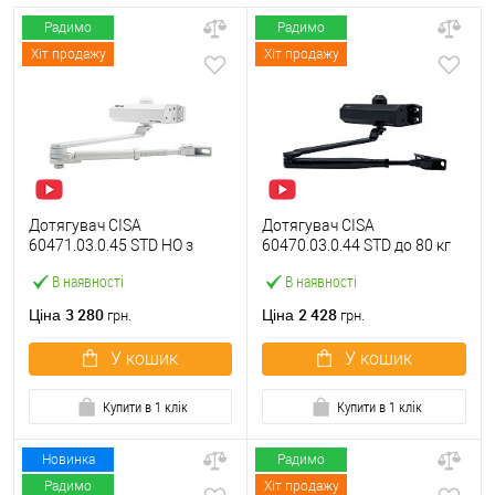
Радимо
Радимо
Хіт продажу
Хіт продажу
Дотягувач CISA
Дотягувач CISA
60471.03.0.45 STD HO з
60470.03.0.44 STD до 80 кг
фіксацією до 80 кг білий
чорний
В наявності
В наявності
3 280
2 428
Ціна
Ціна
грн.
грн.
У кошик
У кошик
Купити в 1 клік
Купити в 1 клік
Новинка
Радимо
Радимо
Хіт продажу