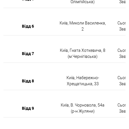
Олімпійська)
Завтр
Київ, Миколи Василенка,
Сьогод
Відд 6
2
Завтр
Київ, Гната Хоткевича, 8
Сьогод
Відд 7
(м.Чернігівська)
Завтр
Київ, Набережно-
Сьогод
Відд 8
Хрещатицька, 33
Завтр
Київ, В. Чорновола, 54а
Сьогод
Відд 9
(р-н Жуляни)
Завтр