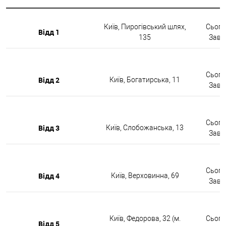
Київ, Пирогівський шлях,
Сьогод
Відд 1
135
Завтр
Сьогод
Відд 2
Київ, Богатирська, 11
Завтр
Сьогод
Відд 3
Київ, Слобожанська, 13
Завтр
Сьогод
Відд 4
Київ, Верховинна, 69
Завтр
Київ, Федорова, 32 (м.
Сьогод
Відд 5