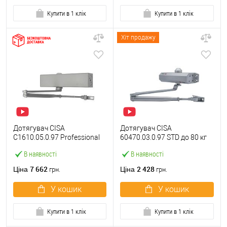
Купити в 1 клік
Купити в 1 клік
Хіт продажу
Дотягувач CISA
Дотягувач CISA
C1610.05.0.97 Professional
60470.03.0.97 STD до 80 кг
Plus2 BC STD до 120 кг FIRE
сірий
В наявності
В наявності
сірий
7 662
2 428
Ціна
Ціна
грн.
грн.
У кошик
У кошик
Купити в 1 клік
Купити в 1 клік