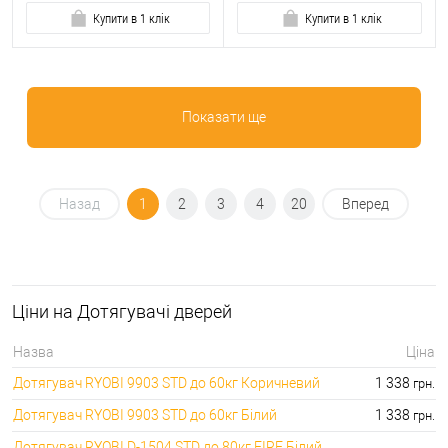
Купити в 1 клік
Купити в 1 клік
Показати ще
Назад
1
2
3
4
20
Вперед
Ціни на Дотягувачі дверей
Назва
Ціна
Дотягувач RYOBI 9903 STD до 60кг Коричневий
1 338
грн.
Дотягувач RYOBI 9903 STD до 60кг Білий
1 338
грн.
Дотягувач RYOBI D-1504 STD до 80кг FIRE Білий