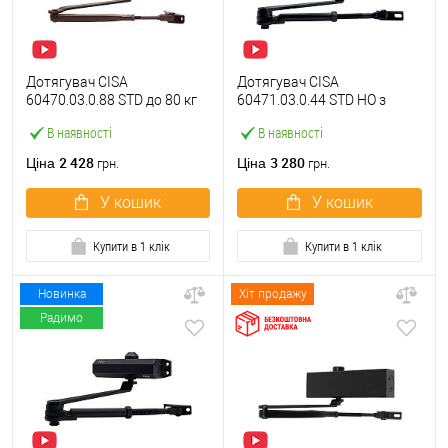
Дотягувач CISA
Дотягувач CISA
60470.03.0.88 STD до 80 кг
60471.03.0.44 STD HO з
коричневий
фіксацією до 80 кг чорний
В наявності
В наявності
2 428
3 280
Ціна
Ціна
грн.
грн.
У кошик
У кошик
Купити в 1 клік
Купити в 1 клік
Новинка
Хіт продажу
Радимо