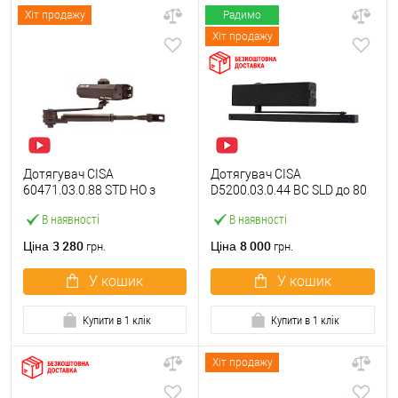
Хіт продажу
Радимо
Хіт продажу
Дотягувач CISA
Дотягувач CISA
60471.03.0.88 STD HO з
D5200.03.0.44 BC SLD до 80
фіксацією до 80 кг
кг FIRE чорний
В наявності
В наявності
коричневий
3 280
8 000
Ціна
Ціна
грн.
грн.
У кошик
У кошик
Купити в 1 клік
Купити в 1 клік
Хіт продажу