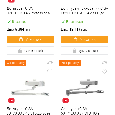
Дотягувач CISA
Дотягувач прихований CISA
C2010.03.0.45 Professional
D8200.03.0.97 CAM SLD до
Plus2 SLD до 60 кг FIRE
80 кг FIRE сірий
В наявності
В наявності
білий
5 384
12 117
Ціна
Ціна
грн.
грн.
У кошик
У кошик
Купити в 1 клік
Купити в 1 клік
Хіт продажу
Хіт продажу
Дотягувач CISA
Дотягувач CISA
60470.03.0.45 STD до 80 кг
60471.03.0.97 STD HO з