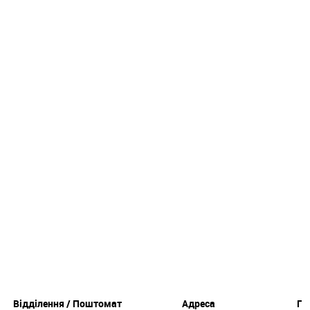
Відділення / Поштомат
Адреса
Гр