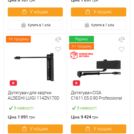
Ціна
Ціна
грн.
грн.
У кошик
У кошик
Купити в 1 клік
Купити в 1 клік
Хіт продажу
Радимо
Хіт продажу
Дотягувач для хвіртки
Дотягувач CISA
ALDEGHI LUIGI 114ZN170D
C1611.05.0.90 Professional
правий ZN чорний цинк
Plus2 BC STD HO з фіксацією
В наявності
В наявності
до 120 кг чорний
1 091
9 424
Ціна
Ціна
грн.
грн.
У кошик
У кошик