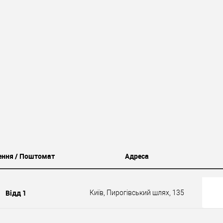
ення / Поштомат
Адреса
Відд 1
Київ, Пирогівський шлях, 135