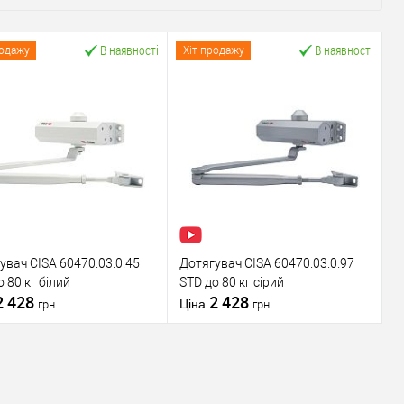
В наявності
В наявності
родажу
Хіт продажу
увач CISA 60470.03.0.45
Дотягувач CISA 60470.03.0.97
 80 кг білий
STD до 80 кг сірий
2 428
2 428
Ціна
грн.
грн.
У кошик
У кошик