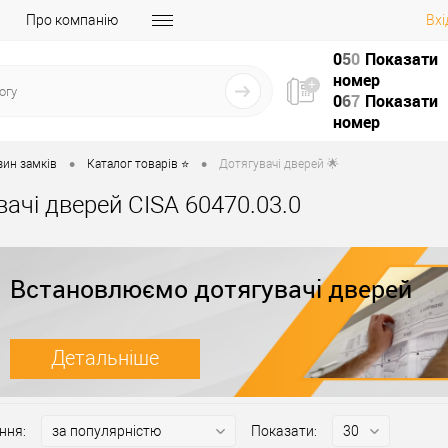
Про компанію
Вхі
0
5
0
Показати
номер
0
6
7
Показати
номер
•
•
зин замків
Каталог товарів ⭐
Дотягувачі дверей 🌟
вачі дверей CISA 60470.03.0
Встановлюємо дотягувачі дверей
Детальніше
ння:
Показати: