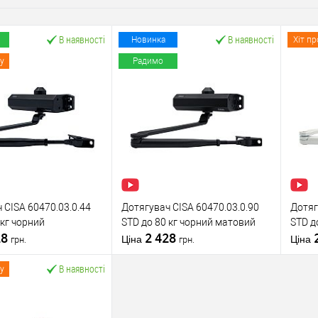
В наявності
В наявності
Новинка
Хіт п
у
Радимо
 CISA 60470.03.0.44
Дотягувач CISA 60470.03.0.90
Дотяг
 кг чорний
STD до 80 кг чорний матовий
STD до
28
2 428
Ціна
Ціна
грн.
грн.
В наявності
у
У кошик
У кошик