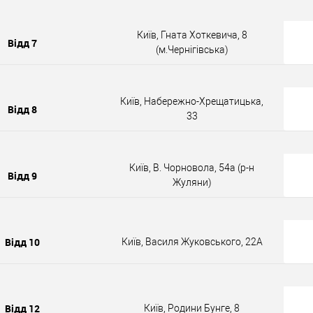
Київ, Гната Хоткевича, 8
Відд 7
(м.Чернігівська)
Київ, Набережно-Хрещатицька,
Відд 8
33
Київ, В. Чорновола, 54а (р-н
Відд 9
Жуляни)
Відд 10
Київ, Василя Жуковського, 22А
Відд 12
Київ, Родини Бунге, 8