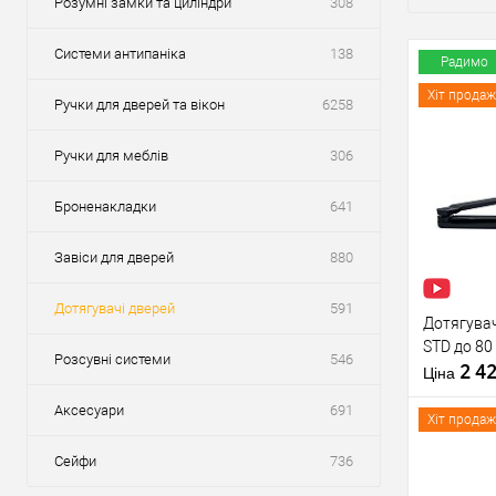
Розумні замки та циліндри
308
Системи антипаніка
138
Радимо
Хіт продаж
Ручки для дверей та вікон
6258
Ручки для меблів
306
Броненакладки
641
Завіси для дверей
880
Дотягувачі дверей
591
Дотягувач
STD до 80
Розсувні системи
546
2 4
Ціна
Аксесуари
691
Хіт продаж
Сейфи
736