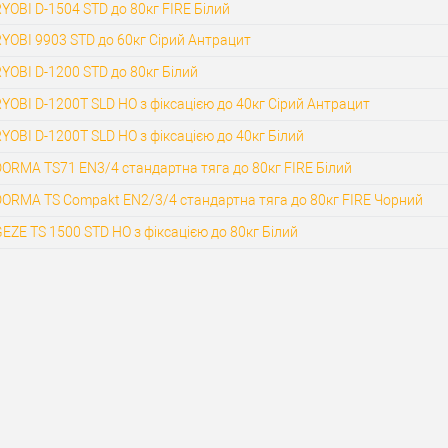
CISA
YOBI D-1504 STD до 80кг FIRE Білий
Дотягувач
YOBI 9903 STD до 60кг Сірий Антрацит
накладний
обник
Італія
YOBI D-1200 STD до 80кг Білий
YOBI D-1200T SLD HO з фіксацією до 40кг Сірий Антрацит
CISA 60470.03.0
гувача
коричневий
YOBI D-1200T SLD HO з фіксацією до 40кг Білий
ORMA TS71 EN3/4 стандартна тяга до 80кг FIRE Білий
ORMA TS Compakt EN2/3/4 стандартна тяга до 80кг FIRE Чорний
EZE TS 1500 STD HO з фіксацією до 80кг Білий