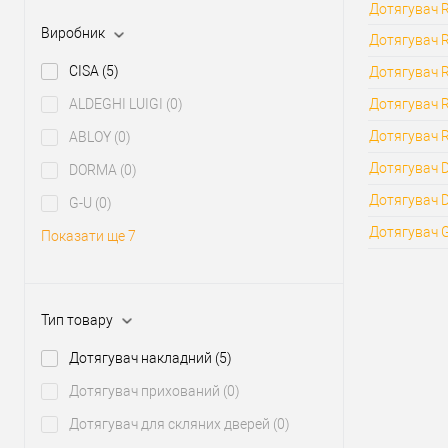
Виробник
Дотягувач R
Виробник
Дотягувач R
Тип товару
Країна вир
CISA
(5)
Дотягувач R
Модель
Дотягувач R
ALDEGHI LUIGI
(0)
дотягувача
Колір дотя
Дотягувач R
ABLOY
(0)
Дотягувач D
DORMA
(0)
Дотягувач D
G-U
(0)
Дотягувач G
Показати ще 7
Тип товару
Дотягувач накладний
(5)
Дотягувач прихований
(0)
Дотягувач для скляних дверей
(0)