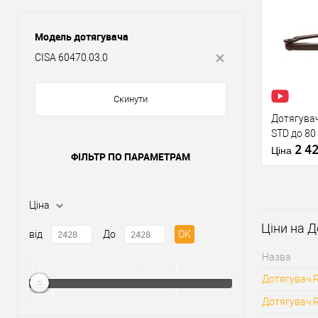
Купити
Модель дотягувача
У о
CISA 60470.03.0
Виробник
Скинути
Дотягувач
Тип товару
STD до 80
Країна вир
2 4
Модель
Ціна
ФІЛЬТР ПО ПАРАМЕТРАМ
дотягувача
Колір дотя
Ціна
Ціни на Д
від
До
OK
Купити
Назва
Дотягувач R
У о
Дотягувач R