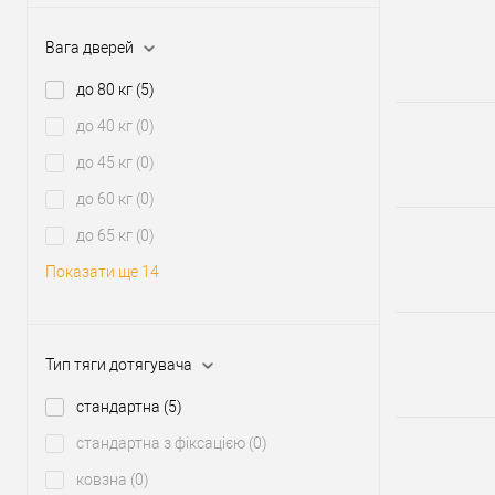
Вага дверей
до 80 кг
(5)
до 40 кг
(0)
до 45 кг
(0)
до 60 кг
(0)
до 65 кг
(0)
Показати ще 14
Тип тяги дотягувача
стандартна
(5)
стандартна з фіксацією
(0)
ковзна
(0)