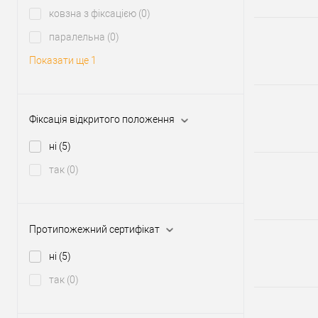
ковзна з фіксацією
(0)
паралельна
(0)
Показати ще 1
Фіксація відкритого положення
ні
(5)
так
(0)
Протипожежний сертифікат
ні
(5)
так
(0)