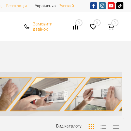
д
Реєстрація
Українська
Русский
0
0
0
Замовити
дзвінок
Вид каталогу: