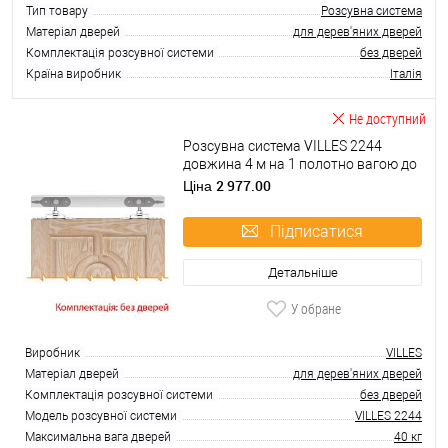
Тип товару
Розсувна система
Матеріал дверей
для дерев'яних дверей
Комплектація розсувної системи
без дверей
Країна виробник
Італія
Не доступний
Розсувна система VILLES 2244
довжина 4 м на 1 полотно вагою до
40 кг
2 977.00
Ціна
Підписатися
Детальніше
У обране
Виробник
VILLES
Матеріал дверей
для дерев'яних дверей
Комплектація розсувної системи
без дверей
Модель розсувної системи
VILLES 2244
Максимальна вага дверей
40 кг