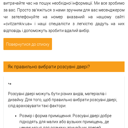
витрачайте час на пошук необхідної інформації. Ми все зробимо
за вас. Просто зв’яжіться з нами зручним для вас месенджером
чи зателефонуйте на номер вказаний на нашому сайті
«svitzamkiv.ua» і наші спеціалісти з легкістю дадуть на них
відповідь і допоможуть зробити вдалий вибір.
Повернутися до списку
Як правильно вибрати розсувні двері?
↪
Розсувні двері можуть бути різних видів, матеріалів і
дизайну. Для того, щоб правильно вибрати розсувні двері,
слід враховувати такі фактори:
Розмір і форма приміщення. Розсувні двері добре
підходять для малих або вузьких приміщень, де
немає місця для розмаху звичайних дверей.