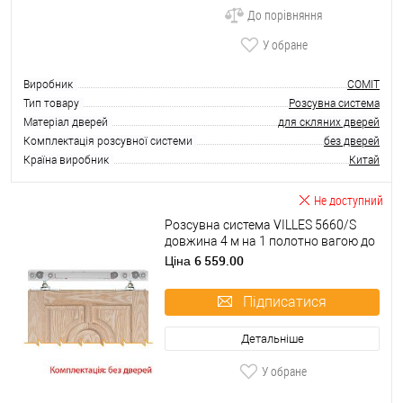
До порівняння
У обране
Виробник
COMIT
Тип товару
Розсувна система
Матеріал дверей
для скляних дверей
Комплектація розсувної системи
без дверей
Країна виробник
Китай
Не доступний
Розсувна система VILLES 5660/S
довжина 4 м на 1 полотно вагою до
100 кг з двостороннім дотягувачем
6 559.00
Ціна
Підписатися
Детальніше
У обране