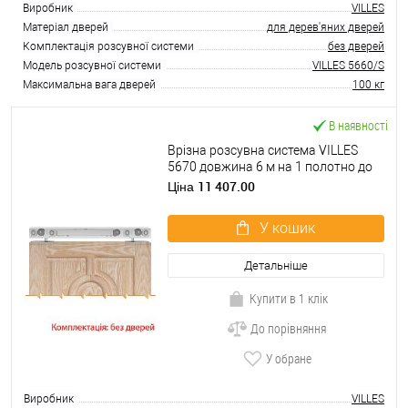
Виробник
VILLES
Матеріал дверей
для дерев'яних дверей
Комплектація розсувної системи
без дверей
Модель розсувної системи
VILLES 5660/S
Максимальна вага дверей
100 кг
В наявності
Врізна розсувна система VILLES
5670 довжина 6 м на 1 полотно до
80 кг з двостороннім дотягувачем
11 407.00
Ціна
У кошик
Детальніше
Купити в 1 клік
До порівняння
У обране
Виробник
VILLES