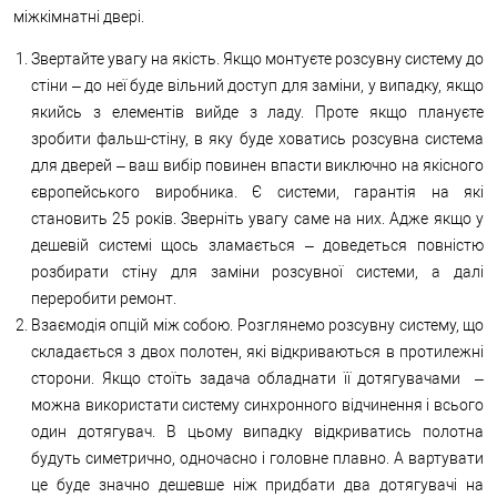
міжкімнатні двері.
Звертайте увагу на якість. Якщо монтуєте розсувну систему до
стіни – до неї буде вільний доступ для заміни, у випадку, якщо
якийсь з елементів вийде з ладу. Проте якщо плануєте
зробити фальш-стіну, в яку буде ховатись розсувна система
для дверей – ваш вибір повинен впасти виключно на якісного
європейського виробника. Є системи, гарантія на які
становить 25 років. Зверніть увагу саме на них. Адже якщо у
дешевій системі щось зламається – доведеться повністю
розбирати стіну для заміни розсувної системи, а далі
переробити ремонт.
Взаємодія опцій між собою. Розглянемо розсувну систему, що
складається з двох полотен, які відкриваються в протилежні
сторони. Якщо стоїть задача обладнати її дотягувачами –
можна використати систему синхронного відчинення і всього
один дотягувач. В цьому випадку відкриватись полотна
будуть симетрично, одночасно і головне плавно. А вартувати
це буде значно дешевше ніж придбати два дотягувачі на