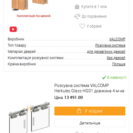
Купити в 1 клік
До порівняння
У обране
Виробник
VALCOMP
Тип товару
Розсувна система
Матеріал дверей
для дерев'яних дверей
Комплектація розсувної системи
без дверей
Країна виробник
Польща
В наявності
Розсувна система VALCOMP
Herkules Glass HG01 довжина 4 м на
2 полотна вагою до 100 кг 8-12 мм
13 491.00
Ціна
У кошик
Детальніше