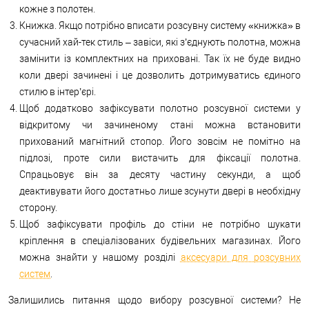
кожне з полотен.
Книжка. Якщо потрібно вписати розсувну систему «книжка» в
сучасний хай-тек стиль – завіси, які з’єднують полотна, можна
замінити із комплектних на приховані. Так їх не буде видно
коли двері зачинені і це дозволить дотримуватись єдиного
стилю в інтер’єрі.
Щоб додатково зафіксувати полотно розсувної системи у
відкритому чи зачиненому стані можна встановити
прихований магнітний стопор. Його зовсім не помітно на
підлозі, проте сили вистачить для фіксації полотна.
Спрацьовує він за десяту частину секунди, а щоб
деактивувати його достатньо лише зсунути двері в необхідну
сторону.
Щоб зафіксувати профіль до стіни не потрібно шукати
кріплення в спеціалізованих будівельних магазинах. Його
можна знайти у нашому розділі
аксесуари для розсувних
систем
.
Залишились питання щодо вибору розсувної системи? Не