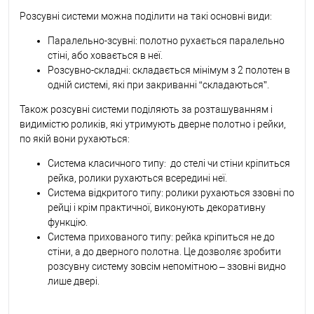
Розсувні системи можна поділити на такі основні види:
Паралельно-зсувні: полотно рухається паралельно
стіні, або ховається в неї.
Розсувно-складні: складається мінімум з 2 полотен в
одній системі, які при закриванні “складаються”.
Також розсувні системи поділяють за розташуванням і
видимістю роликів, які утримують дверне полотно і рейки,
по якій вони рухаються:
Система класичного типу: до стелі чи стіни кріпиться
рейка, ролики рухаються всередині неї.
Система відкритого типу: ролики рухаються ззовні по
рейці і крім практичної, виконують декоративну
функцію.
Система прихованого типу: рейка кріпиться не до
стіни, а до дверного полотна. Це дозволяє зробити
розсувну систему зовсім непомітною – ззовні видно
лише двері.