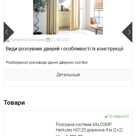
Катерина Приходько
31/05/2021
Види розсувних дверей і особливості їх конструкції
Розбираємо різновиди даних дверних систем
Детальніше
Товари
В наявності
Розсувна система VALCOMP
Herkules HS120 довжина 4 м (2+2)
на 2 полотна вагою до 120 кг