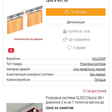
6 491.00
Ціна
У кошик
Детальніше
Купити в 1 клік
До порівняння
У обране
Виробник
VALCOMP
Тип товару
Розсувна система
Матеріал дверей
для дерев'яних дверей
Комплектація розсувної системи
без дверей
Країна виробник
Польща
Не доступний
Розсувна система SLIDO Classic 80-I
довжина 2 м на 1 полотно вагою до
80 кг з магнітним тримачем
Ціна за запитом