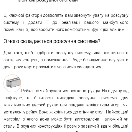
Ці ключові фактори дозволять вам звернути увагу на розсувну
систему і додати її до реалізації вашого майбутнього
помешкання, щоб зробити його комфортним і функціональним.
З чого складається розсувна система?
Для того, щоб підібрати розсувну систему, яка впишеться в
загальну концепцію помешкання і буде безвідмовно слугувати
довгі роки варто розуміти з чого вона складається.
Рейка, по якій рухається вся конструкція. На відміну від
шаф-купе, в більшості випадків розсувна система для
міжкімнатних дверей рухається завдяки коліщаткам вгорі, які
вставлені у рейку. Вона ж кріпиться до стіни чи стелі. Найкращий
матеріал з якого вона може бути виготовлена - алюміній чи
сталь. В зсувних конструкціях її розмір зазвичай вдвічі більший