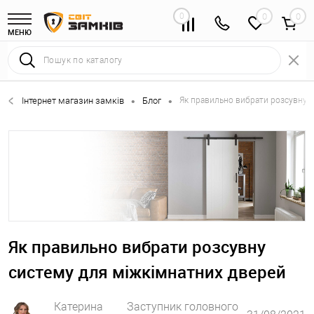
0
0
МЕНЮ
Інтернет магазин замків
Блог
Як правильно вибрати розсувну 
•
•
Як правильно вибрати розсувну
систему для міжкімнатних дверей
Катерина
Заступник головного