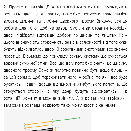
2. Простота замірів. Для того щоб виготовити і змонтувати
розпашні двері для початку потрібно провести точні заміри
висоти, ширини та глибини дверного проєму. Виконується ця
робота для того, щоб на заводі змогли виготовити необхідні
двері, підібрати відповідні добори по ширині та лиштву. Крім
цього визначають сторонність завіс в залежності від того куди
будуть відкриватись двері. З розсувними системами все значно
простіше. Візьмемо, до прикладу, зсувну систему, що рухається
вздовж суміжної стіни. Все, що вам потрібно знати, це ширину
дверного проєму. Саме ж полотно повинно бути дещо більшим
за цей розмір, щоб перекривати його. А рейка, по якій все буде
рухатись – вдвічі довша від ширини майбутнього полотна. Що
стосується сторони, в яку двері будуть відкриватись – в
останній момент її можна змінити. А з врізаними завісами і
замком на розпашних дверях такої можливості вже немає.