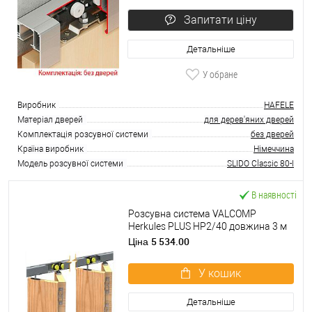
Запитати ціну
Детальніше
У обране
Виробник
HAFELE
Матеріал дверей
для дерев'яних дверей
Комплектація розсувної системи
без дверей
Країна виробник
Німеччина
Модель розсувної системи
SLIDO Classic 80-I
В наявності
Розсувна система VALCOMP
Herkules PLUS HP2/40 довжина 3 м
на 4 полотна вагою до 40 кг
5 534.00
Ціна
У кошик
Детальніше