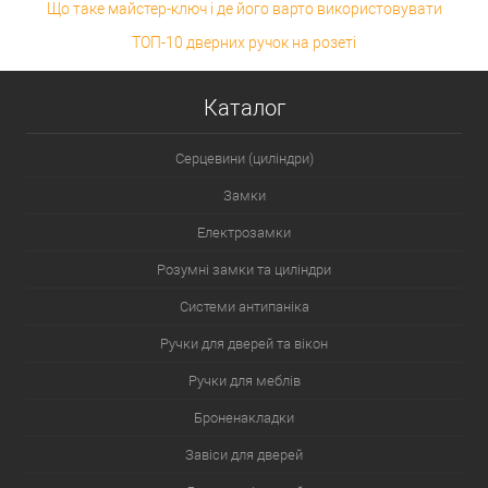
Що таке майстер-ключ і де його варто використовувати
ТОП-10 дверних ручок на розеті
Каталог
Серцевини (циліндри)
Замки
Електрозамки
Розумні замки та циліндри
Системи антипаніка
Ручки для дверей та вікон
Ручки для меблів
Броненакладки
Завіси для дверей