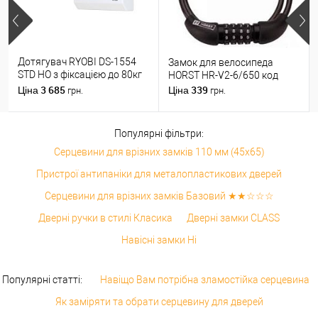
Дотягувач RYOBI DS-1554
Замок для велосипеда
STD HO з фіксацією до 80кг
HORST HR-V2-6/650 код
Білий
3 685
339
Ціна
Ціна
грн.
грн.
Популярні фільтри:
Серцевини для врізних замків 110 мм (45x65)
Пристрої антипаніки для металопластикових дверей
Серцевини для врізних замків Базовий ★★☆☆☆
Дверні ручки в стилі Класика
Дверні замки CLASS
Навісні замки Ні
Популярні статті:
Навіщо Вам потрібна зламостійка серцевина
Як заміряти та обрати серцевину для дверей