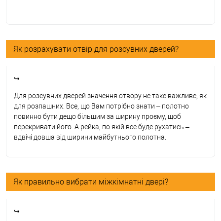
Як розрахувати отвір для розсувних дверей?
↪
Для розсувних дверей значення отвору не таке важливе, як
для розпашних. Все, що Вам потрібно знати – полотно
повинно бути дещо більшим за ширину проєму, щоб
перекривати його. А рейка, по якій все буде рухатись –
вдвічі довша від ширини майбутнього полотна.
Як правильно вибрати міжкімнатні двері?
↪