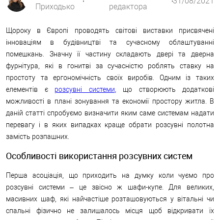
31/08/2021
Приходько
редактора
Щороку в Європі проводять світові виставки присвячені
інноваціям в будівництві та сучасному облаштуванні
помешкань. Значну її частину складають двері та дверна
фурнітура, які в гонитві за сучасністю роблять ставку на
простоту та ергономічність своїх виробів. Одним із таких
елементів є
розсувні системи
, що створюють додаткові
можливості в плані зонування та економії простору житла. В
даній статті спробуємо визначити яким саме системам надати
перевагу і в яких випадках краще обрати розсувні полотна
замість розпашних.
Особливості використання розсувних систем
Перша асоціація, що приходить на думку коли чуємо про
розсувні системи – це звісно ж шафи-купе. Для великих,
масивних шаф, які найчастіше розташовуються у вітальні чи
спальні фізично не залишалось місця щоб відкривати їх