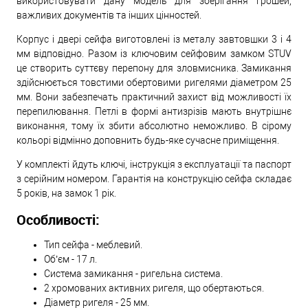
використовувати дану модель для зберігання грошей,
важливих документів та інших цінностей.
Корпус і двері сейфа виготовлені із металу завтовшки 3 і 4
мм відповідно. Разом із ключовим сейфовим замком STUV
це створить суттєву перепону для зловмисника. Замикання
здійснюється товстими обертовими ригелями діаметром 25
мм. Вони забезпечать практичний захист від можливості їх
перепилювання. Петлі в формі антизрізів мають внутрішнє
виконання, тому їх збити абсолютно неможливо. В сірому
кольорі відмінно доповнить будь-яке сучасне приміщення.
У комплекті йдуть ключі, інструкція з експлуатації та паспорт
з серійним номером. Гарантія на конструкцію сейфа складає
5 років, на замок 1 рік.
Особливості:
Тип сейфа - меблевий.
Об’єм - 17 л.
Система замикання - ригельна система.
2 хромованих активних ригеля, що обертаються.
Діаметр ригеля - 25 мм.