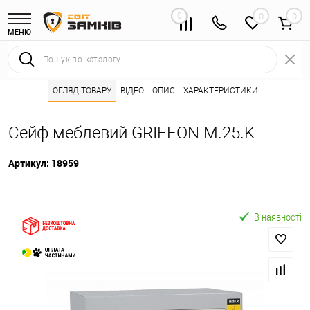
0
0
МЕНЮ
Інтернет магазин замків
ОГЛЯД ТОВАРУ
ВІДЕО
Каталог товарів ⭐
ОПИС
ХАРАКТЕРИСТИКИ
Сейфи 🌟
Сейфи
•
•
•
Сейф меблевий GRIFFON M.25.K
Артикул:
18959
В наявності