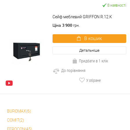
В наявності
Сейф меблевий GRIFFON R.12.K
3 900
Ціна
грн.
В кошик
Детальніше
Придбати в 1 клік
До порівняння
У обране
BUROMAX(6)
COMIT(2)
FEROCON(45)