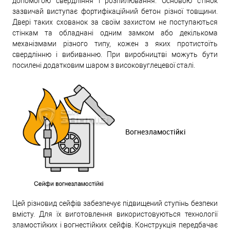
допомогою свердління і розпилювання. Основою стінок
зазвичай виступає фортифікаційний бетон різної товщини.
Двері таких схованок за своїм захистом не поступаються
стінкам та обладнані одним замком або декількома
механізмами різного типу, кожен з яких протистоїть
свердлінню і вибиванню. При виробництві можуть бути
посилені додатковим шаром з високовуглецевої сталі.
Вогнезламостійкі
Цей різновид сейфів забезпечує підвищений ступінь безпеки
вмісту. Для їх виготовлення використовуються технології
зламостійких і вогнестійких сейфів. Конструкція передбачає