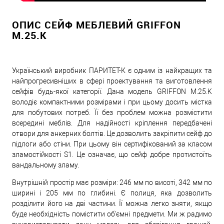
ОПИС СЕЙФ МЕБЛЕВИЙ GRIFFON
M.25.K
Український виробник ПАРИТЕТ-К є одним із найкращих та
найпрогресивніших в сфері проектування та виготовлення
сейфів будь-якої категорії. Дана модель GRIFFON M.25.K
володіє компактними розмірами і при цьому досить містка
для побутових потреб. Її без проблем можна розмістити
всередині меблів. Для надійності кріплення передбачені
отвори для анкерних болтів. Це дозволить закріпити сейф до
підлоги або стіни. При цьому він сертифікований за класом
зламостійкості S1. Це означає, що сейф добре протистоїть
вандальному зламу.
Внутрішній простір має розміри: 246 мм по висоті, 342 мм по
ширині і 205 мм по глибині. Є полиця, яка дозволить
розділити його на дві частини. Її можна легко зняти, якщо
буде необхідність помістити об'ємні предмети. Ми ж радимо