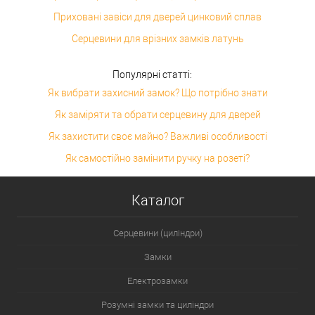
Приховані завіси для дверей цинковий сплав
Серцевини для врізних замків латунь
Популярні статті:
Як вибрати захисний замок? Що потрібно знати
Як заміряти та обрати серцевину для дверей
Як захистити своє майно? Важливі особливості
Як самостійно замінити ручку на розеті?
Каталог
Серцевини (циліндри)
Замки
Електрозамки
Розумні замки та циліндри