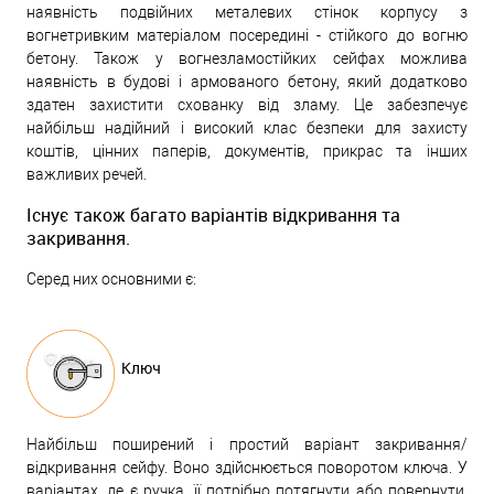
наявність подвійних металевих стінок корпусу з
вогнетривким матеріалом посередині - стійкого до вогню
бетону. Також у вогнезламостійких сейфах можлива
наявність в будові і армованого бетону, який додатково
здатен захистити схованку від зламу. Це забезпечує
найбільш надійний і високий клас безпеки для захисту
коштів, цінних паперів, документів, прикрас та інших
важливих речей.
Існує також багато варіантів відкривання та
закривання.
Серед них основними є:
Ключ
Найбільш поширений і простий варіант закривання/
відкривання сейфу. Воно здійснюється поворотом ключа. У
варіантах, де є ручка, її потрібно потягнути або повернути.