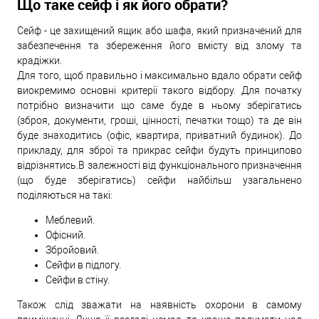
Що таке сейф і як його обрати?
Сейф - це захищений ящик або шафа, який призначений для
забезпечення та збереження його вмісту від злому та
крадіжки.
Для того, щоб правильно і максимально вдало обрати сейф
виокремимо основні критерії такого відбору. Для початку
потрібно визначити що саме буде в ньому зберігатись
(зброя, документи, гроші, цінності, печатки тощо) та де він
буде знаходитись (офіс, квартира, приватний будинок). До
прикладу, для зброї та прикрас сейфи будуть принципово
відрізнятись.В залежності від функціонального призначення
(що буде зберігатись) сейфи найбільш узагальнено
поділяються на такі:
Меблевий.
Офісний.
Збройовий.
Сейфи в підлогу.
Сейфи в стіну.
Також слід зважати на наявність охорони в самому