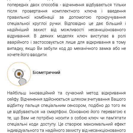
попередніх двох способів - відчинення відбувається тільки
після провертання комплектного ключа і введення
правильної комбінації за допомогою прокручування
спеціальної круглої ручки. Відповідно це дає більший і
надійніший захист від можливості несанкціонованого
відривання. В деяких моделях ключ виступає в ролі
аварійного і застосовується лише для відкривання в тому
випадку, якщо Ви забули код до механічного замка або не
хочете його вводити.
Біометричний
Найбільш інноваційний та сучасний метод відкривання
сейфу. Відчинення здійснюється шляхом зчитування Вашого
відбитку пальця спеціальним сенсором, подібно до того як
це відбувається на смартфоні. Основною його перевагою є
те, що Вам не потрібно носити з собою ключ чи пам’ятати
спеціальні коди доступу. Це створює максимальний ефект
індивідуального та надійного захисту від несанкціонованого