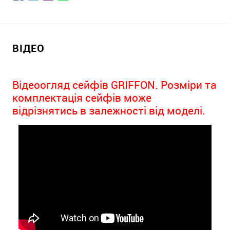
ВІДЕО
Відеоогляд сейфів GRIFFON. Розміри та
комплектація сейфів може
відрізнятись в залежності від моделі.