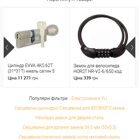
Циліндр EVVA 4KS 62T
Замок для велосипеда
(31*31T) нікель сатин 5
HORST HR-V2-6/650 код
ключів
11 271
339
Ціна
Ціна
грн.
грн.
Популярні фільтри:
Електрозамки YLI
Серцевини (циліндри) Серцевина для ВРІЗНОГО замка
Накладні завіси для дверей сталь
Серцевини для врізних замків 59,5 мм (50x9,5)
Серцевини (личинки) замків, колір матовий нікель