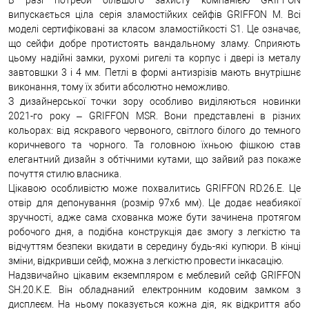
випускається ціла серія зламостійких сейфів GRIFFON M. Всі
моделі сертифіковані за класом зламостійкості S1. Це означає,
що сейфи добре протистоять вандальному зламу. Сприяють
цьому надійні замки, рухомі ригелі та корпус і двері із металу
завтовшки 3 і 4 мм. Петлі в формі антизрізів мають внутрішнє
виконання, тому їх збити абсолютно неможливо.
З дизайнерської точки зору особливо виділяються новинки
2021-го року – GRIFFON MSR. Вони представлені в різних
кольорах: від яскравого червоного, світлого білого до темного
коричневого та чорного. Та головною їхньою фішкою став
елегантний дизайн з обтічними кутами, що зайвий раз покаже
почуття стилю власника.
Цікавою особливістю може похвалитись GRIFFON RD.26.E. Це
отвір для депонування (розмір 97х6 мм). Це додає неабиякої
зручності, адже сама схованка може бути зачинена протягом
робочого дня, а подібна конструкція дає змогу з легкістю та
відчуттям безпеки вкидати в середину будь-які купюри. В кінці
зміни, відкривши сейф, можна з легкістю провести інкасацію.
Надзвичайно цікавим екземпляром є меблевий сейф GRIFFON
SH.20.K.E. Він обладнаний електронним кодовим замком з
дисплеєм. На ньому показується кожна дія, як відкриття або