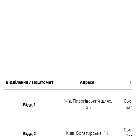
Відділення / Поштомат
Адреса
Гр
Київ, Пирогівський шлях,
Сьогод
Відд 1
135
Завтр
Сьогод
Відд 2
Київ, Богатирська, 11