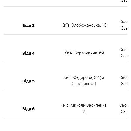
Завтр
Сьогод
Відд 3
Київ, Слобожанська, 13
Завтр
Сьогод
Відд 4
Київ, Верховинна, 69
Завтр
Київ, Федорова, 32 (м.
Сьогод
Відд 5
Олімпійська)
Завтр
Київ, Миколи Василенка,
Сьогод
Відд 6
2
Завтр