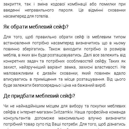
закриття, так і зміна кодової комбінації або помилки при
введенні неправильного пароля. Це відмінні схованки
насамперед для готелів.
Як обрати меблевий сейф?
Для того, щоб правильно обрати сейф із меблевим типом
встановлення потрібно насамперед визначитись що в ньому
повинно зберігатись. Також виходити потрібно із розмірів
меблів, в яких він буде розташовуватись. Далі все залежить від
конкретних задач та потрібних особливостей сейфу. Таких як
захист, найзручніший варіант замка, захисні властивості. Не
маловажливим є дизайн схованки, який повинен вдало
вписуватись в приміщення та місце розташування. Від цього
буде залежати безпосередньо і ціна на бажаний виріб.
Де придбати меблевий сейф?
Чи не найнадійнішим місцем для вибору та покупки меблевих
сейфів є інтернет-магазин Svitzamkiv. Наша професійна команда
консультантів допоможе максимально влучно визначити
потрібний товар суто під Ваші потреби. Для того, щоб дізнатись