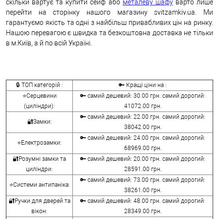
скільки вартує та купити сейф або
металеву шафу
варто лише
перейти на сторінку нашого магазину svitzamkiv.ua. Ми
гарантуємо якість та одні з найбільш привабливих цін на ринку.
Нашою перевагою є швидка та безкоштовна доставка не тільки
в м.Київ, а й по всій Україні.
🔒 ТОП категорій :
🔑 Кращі ціни на :
⭐Серцевини
🔑 самий дешевий: 30.00 грн. самий дорогий:
(циліндри):
41072.00 грн.
🔑 самий дешевий: 22.00 грн. самий дорогий:
🔐Замки:
38042.00 грн.
🔑 самий дешевий: 24.00 грн. самий дорогий:
⭐Електрозамки:
68969.00 грн.
🔐Розумні замки та
🔑 самий дешевий: 20.00 грн. самий дорогий:
циліндри:
28591.00 грн.
🔑 самий дешевий: 73.00 грн. самий дорогий:
⭐Системи антипаніка:
38261.00 грн.
🔐Ручки для дверей та
🔑 самий дешевий: 48.00 грн. самий дорогий:
вікон:
28349.00 грн.