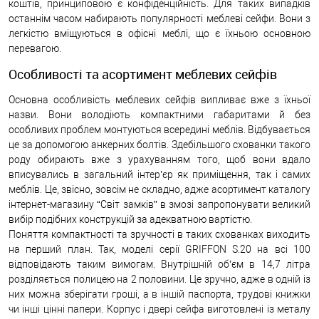
коштів, принциповою є конфіденційність. Для таких випадків
останнім часом набирають популярності меблеві сейфи. Вони з
легкістю вміщуються в офісні меблі, що є їхньою основною
перевагою.
Особливості та асортимент меблевих сейфів
Основна особливість меблевих сейфів випливає вже з їхньої
назви. Вони володіють компактними габаритами й без
особливих проблем монтуються всередині меблів. Відбувається
це за допомогою анкерних болтів. Здебільшого схованки такого
роду обирають вже з урахуванням того, щоб вони вдало
вписувались в загальний інтер’єр як приміщення, так і самих
меблів. Це, звісно, зовсім не складно, адже асортимент каталогу
інтернет-магазину “Світ замків” в змозі запропонувати великий
вибір подібних конструкцій за адекватною вартістю.
Поняття компактності та зручності в таких схованках виходить
на перший план. Так, моделі серії GRIFFON S.20 на всі 100
відповідають таким вимогам. Внутрішній об’єм в 14,7 літра
розділяється полицею на 2 половини. Це зручно, адже в одній із
них можна зберігати гроші, а в іншій паспорта, трудові книжки
чи інші цінні папери. Корпус і двері сейфа виготовлені із металу