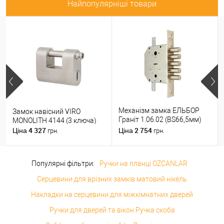
Найпопулярніші товари
Механізм замка ЕЛЬБОР
Замок навісний VIRO
Граніт 1.06.02 (BS66,5мм)
MONOLITH 4144 (3 ключа)
(н)
4 327
2 754
Ціна
Ціна
грн.
грн.
Популярні фільтри:
Ручки на планці OZCANLAR
Серцевини для врізних замків матовий нікель
Накладки на серцевини для міжкімнатних дверей
Ручки для дверей та вікон Ручка скоба