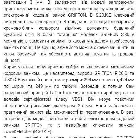
завтовшки 3 мм. В залежності від моделі запираючим
пристроєм може може виступати ключовий сувальдний або
електронний кодовий замок GRIFFON. В S.20.K.E ключовий
виступає в ролі аварійного. В поєднанні антрацитово-сірого з
кремово-білим кольором відмінно доповнить будь-який
сучасний офіс. В більш “старших” моделях GRIFFON S.30 є
можливість замовити варіант із касовим відділом (трейзером)
замість полиці. Це зручно, адже його можна окремо зачинити на
ключ. Зазвичай там зберігають важливі печатки та грошові
цінності.
Користуються популярністю сейфи із класичним механічним
кодовим замком. Це насамперед вироби GRIFFON R.26.C та
R.30.C. Внутрішній простір має розміри: 294 мм по висоті, 424 мм
по ширині та 249 мм по глибині. Всередині є полиця. Сам
запираючий пристрій LaGard американського виробництва та
володіє сертифікатом класу VDS1. Він керує товстими
обертовими ригелями діаметром 25 мм. Вони забезпечать
практичний захист від можливості їх перепилювання. В разі
потреби ці ж моделі виготовляються з електронним кодовим
замком GRIFFON та з аварійним ключовим замком
Lowe&Fletcher (R.30.K.E).
В разі потреби більшого захисту компанією GRIFFON