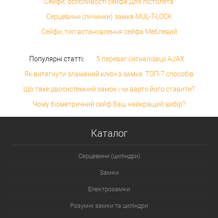
Сейфи, особливості сейфа Для пістолета
Серцевини (личинки) замка MUL-T-LOCK
Сейфи, тип встановлення сейфа Меблевий
Популярні статті:
5 переваг сигналізації AJAX
Як витягнути зламаний ключ з замка: ТОП-7 способів
Що таке двосистемний замок і чи варто його ставити?
Чому біометричний сейф Ваш найкращий вибір?
Каталог
Серцевини (циліндри)
Замки
Електрозамки
Розумні замки та циліндри