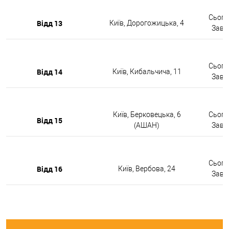
Сьогод
Відд 13
Київ, Дорогожицька, 4
Завтр
Сьогод
Відд 14
Київ, Кибальчича, 11
Завтр
Київ, Берковецька, 6
Сьогод
Відд 15
(АШАН)
Завтр
Сьогод
Відд 16
Київ, Вербова, 24
Завтр