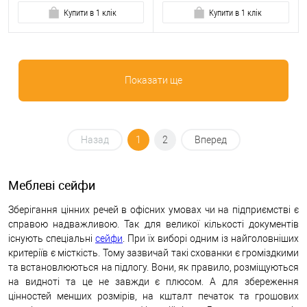
Купити в 1 клік
Купити в 1 клік
Показати ще
Назад
1
2
Вперед
Меблеві сейфи
Зберігання цінних речей в офісних умовах чи на підприємстві є
справою надважливою. Так для великої кількості документів
існують спеціальні
сейфи
. При їх виборі одним із найголовніших
критеріїв є місткість. Тому зазвичай такі схованки є громіздкими
та встановлюються на підлогу. Вони, як правило, розміщуються
на видноті та це не завжди є плюсом. А для збереження
цінностей менших розмірів, на кшталт печаток та грошових