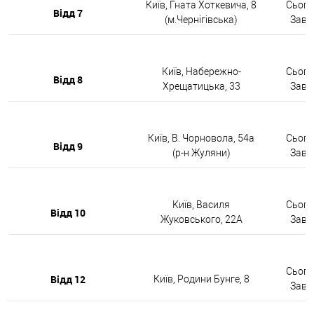
Київ, Гната Хоткевича, 8
Сьогод
Відд 7
(м.Чернігівська)
Завтр
Київ, Набережно-
Сьогод
Відд 8
Хрещатицька, 33
Завтр
Київ, В. Чорновола, 54а
Сьогод
Відд 9
(р-н Жуляни)
Завтр
Київ, Василя
Сьогод
Відд 10
Жуковського, 22А
Завтр
Сьогод
Відд 12
Київ, Родини Бунге, 8
Завтр