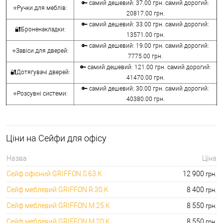
🔑 самий дешевий: 37.00 грн. самий дорогий:
⭐Ручки для меблів:
20817.00 грн.
🔑 самий дешевий: 33.00 грн. самий дорогий:
🔐Броненакладки:
13571.00 грн.
🔑 самий дешевий: 19.00 грн. самий дорогий:
⭐Завіси для дверей:
7775.00 грн.
🔑 самий дешевий: 121.00 грн. самий дорогий:
🔐Дотягувачі дверей:
41470.00 грн.
🔑 самий дешевий: 30.00 грн. самий дорогий:
⭐Розсувні системи:
40380.00 грн.
🔑 самий дешевий: 15.00 грн. самий дорогий:
🔐Аксесуари:
8645.00 грн.
🔑 самий дешевий: 780.00 грн. самий дорогий:
⭐Сейфи:
Ціни на Сейфи для офісу
396000.00 грн.
🔑 самий дешевий: 1050.00 грн. самий дорогий:
🔐Домофони:
Назва
Ціна
11100.00 грн.
Сейф офісний GRIFFON S.63.K
12 900
грн.
⭐Сигналізація AJAX:
🔑 самий дешевий: грн. самий дорогий: грн.
Сейф меблевий GRIFFON R.30.K
8 400
грн.
Сейф меблевий GRIFFON M.25.K
8 550
грн.
Сейф меблевий GRIFFON M.20.K
8 550
грн.