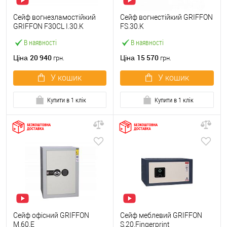
Сейф вогнезламостійкий
Сейф вогнестійкий GRIFFON
GRIFFON F30CL I.30.K
FS.30.K
В наявності
В наявності
20 940
15 570
Ціна
Ціна
грн.
грн.
У кошик
У кошик
Купити в 1 клік
Купити в 1 клік
Сейф офісний GRIFFON
Сейф меблевий GRIFFON
M.60.E
S.20.Fingerprint