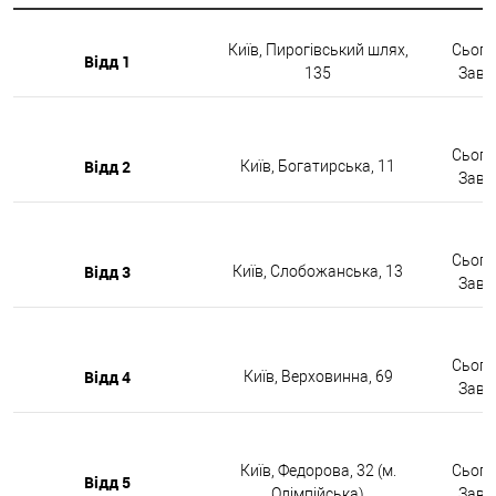
Київ, Пирогівський шлях,
Сьогод
Відд 1
135
Завтр
Сьогод
Відд 2
Київ, Богатирська, 11
Завтр
Сьогод
Відд 3
Київ, Слобожанська, 13
Завтр
Сьогод
Відд 4
Київ, Верховинна, 69
Завтр
Київ, Федорова, 32 (м.
Сьогод
Відд 5
Олімпійська)
Завтр