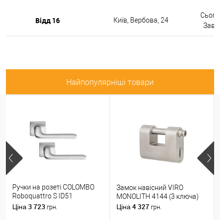
Сьогод
Відд 16
Київ, Вербова, 24
Завтр
Найпопулярніші товари
Ручки на розеті COLOMBO
Замок навісний VIRO
Roboquattro S ID51
MONOLITH 4144 (3 ключа)
(PT19BZG-PT13) матовий
3 723
4 327
Ціна
Ціна
грн.
грн.
хром