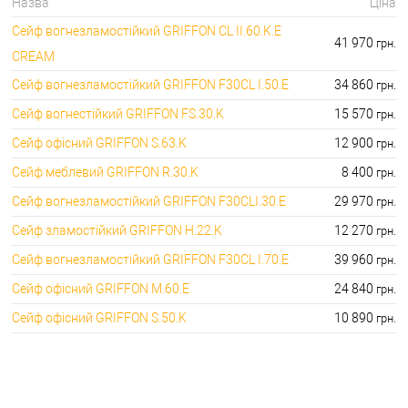
🔐Домофони:
Назва
Ціна
11100.00 грн.
Сейф вогнезламостійкий GRIFFON CL II.60.K.Е
⭐Сигналізація AJAX:
🔑 самий дешевий: грн. самий дорогий: грн.
41 970
грн.
CREAM
Сейф вогнезламостійкий GRIFFON F30CL I.50.E
34 860
грн.
Сейф вогнестійкий GRIFFON FS.30.K
15 570
грн.
Сейф офісний GRIFFON S.63.K
12 900
грн.
Сейф меблевий GRIFFON R.30.K
8 400
грн.
Сейф вогнезламостійкий GRIFFON F30CLI.30.E
29 970
грн.
Сейф зламостійкий GRIFFON H.22.K
12 270
грн.
Сейф вогнезламостійкий GRIFFON F30CL I.70.E
39 960
грн.
Сейф офісний GRIFFON M.60.E
24 840
грн.
Сейф офісний GRIFFON S.50.K
10 890
грн.