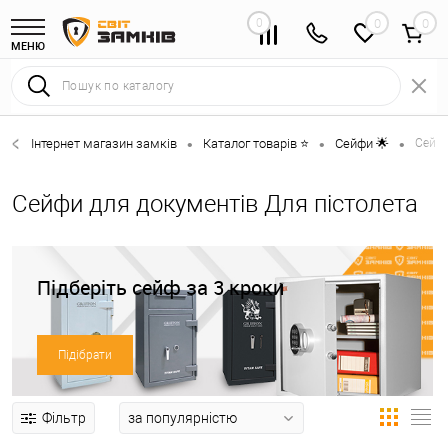
0
0
МЕНЮ
Інтернет магазин замків
Каталог товарів ⭐
Сейфи 🌟
Сейфи
•
•
•
Сейфи для документів Для пістолета
Підберіть сейф за 3 кроки
Підібрати
Фільтр