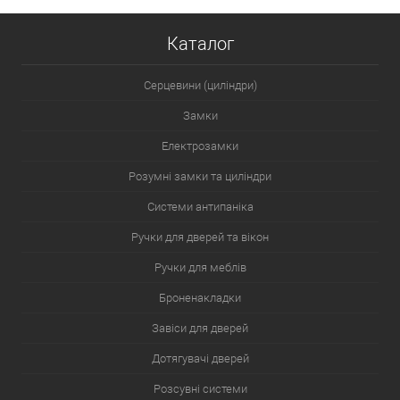
Каталог
Серцевини (циліндри)
Замки
Електрозамки
Розумні замки та циліндри
Системи антипаніка
Ручки для дверей та вікон
Ручки для меблів
Броненакладки
Завіси для дверей
Дотягувачі дверей
Розсувні системи