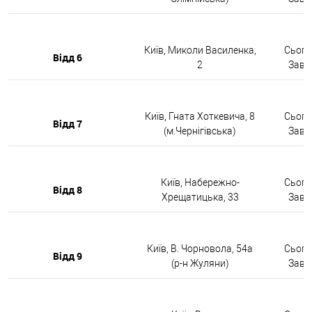
Київ, Миколи Василенка,
Сьогод
Відд 6
2
Завтр
Київ, Гната Хоткевича, 8
Сьогод
Відд 7
(м.Чернігівська)
Завтр
Київ, Набережно-
Сьогод
Відд 8
Хрещатицька, 33
Завтр
Київ, В. Чорновола, 54а
Сьогод
Відд 9
(р-н Жуляни)
Завтр