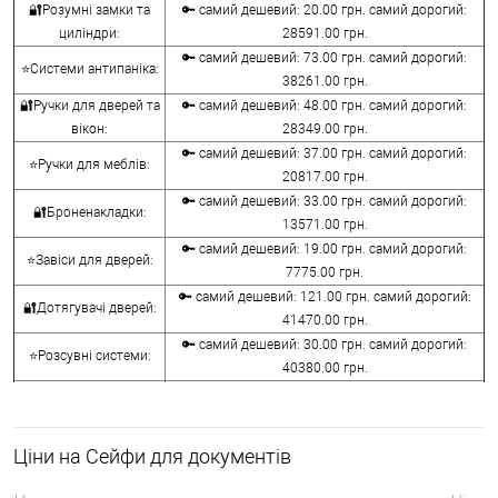
🔐Розумні замки та
🔑 самий дешевий: 20.00 грн. самий дорогий:
циліндри:
28591.00 грн.
🔑 самий дешевий: 73.00 грн. самий дорогий:
⭐Системи антипаніка:
38261.00 грн.
🔐Ручки для дверей та
🔑 самий дешевий: 48.00 грн. самий дорогий:
вікон:
28349.00 грн.
🔑 самий дешевий: 37.00 грн. самий дорогий:
⭐Ручки для меблів:
20817.00 грн.
🔑 самий дешевий: 33.00 грн. самий дорогий:
🔐Броненакладки:
13571.00 грн.
🔑 самий дешевий: 19.00 грн. самий дорогий:
⭐Завіси для дверей:
7775.00 грн.
🔑 самий дешевий: 121.00 грн. самий дорогий:
🔐Дотягувачі дверей:
41470.00 грн.
🔑 самий дешевий: 30.00 грн. самий дорогий:
⭐Розсувні системи:
40380.00 грн.
🔑 самий дешевий: 15.00 грн. самий дорогий:
🔐Аксесуари:
8645.00 грн.
🔑 самий дешевий: 780.00 грн. самий дорогий:
⭐Сейфи:
Ціни на Сейфи для документів
396000.00 грн.
🔑 самий дешевий: 1050.00 грн. самий дорогий: