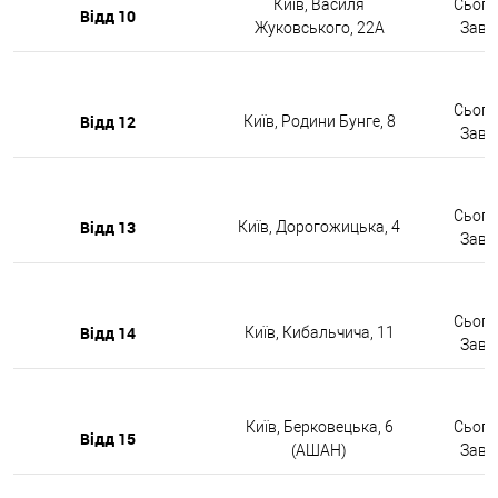
Київ, Василя
Сьогод
Відд 10
Жуковського, 22А
Завтр
Сьогод
Відд 12
Київ, Родини Бунге, 8
Завтр
Сьогод
Відд 13
Київ, Дорогожицька, 4
Завтр
Сьогод
Відд 14
Київ, Кибальчича, 11
Завтр
Київ, Берковецька, 6
Сьогод
Відд 15
(АШАН)
Завтр