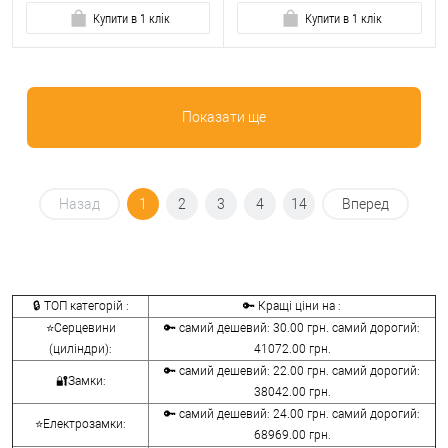
Купити в 1 клік
Купити в 1 клік
Показати ще
Назад
1
2
3
4
14
Вперед
🔒 ТОП категорій :
🔑 Кращі ціни на :
⭐Серцевини
🔑 самий дешевий: 30.00 грн. самий дорогий:
(циліндри):
41072.00 грн.
🔑 самий дешевий: 22.00 грн. самий дорогий:
🔐Замки:
38042.00 грн.
🔑 самий дешевий: 24.00 грн. самий дорогий:
⭐Електрозамки:
68969.00 грн.