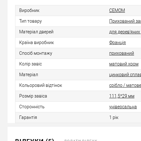
Виробник
CEMOM
Тип товару
Прихований за
Матеріал дверей
для дерев'яних
Країна виробник
Франція
Спосіб монтажу
прихований
Колір завіс
матовий хром
Матеріал
цинковий спла
Кольоровий відтінок
срібло / матове
Розмір завіса
111,5*29 мм
Сторонність
універсальна
Гарантія
1 рік
ДОДАТИ ВІДГУК