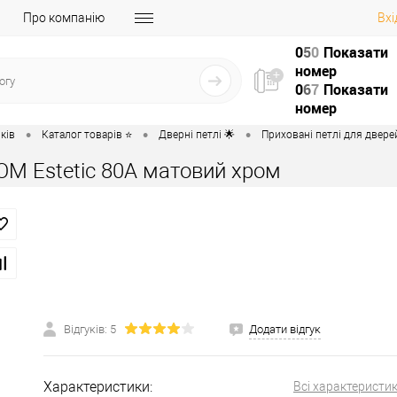
Про компанію
Вхі
0
5
0
Показати
номер
0
6
7
Показати
номер
•
•
•
ків
Каталог товарів ⭐
Дверні петлі 🌟
Приховані петлі для дверей
OM Estetic 80A матовий хром
Відгуків: 5
Додати відгук
Характеристики:
Всі характеристи