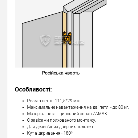
Особливості:
Розмір петлі - 111,5*29 мм.
Максимальне навантаження на дві петлі - до 80 кг.
Матеріал петлі - цинковий сплав ZAMAK.
Є завісами прихованого монтажу.
Для дерев’яних дверних полотен.
Кут відкривання - 180º.