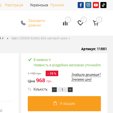
д
Реєстрація
Українська
Русский
0
0
0
Замовити
дзвінок
•
 ⚡️
Завіс CEMOM Estetic 80A матовий хром ⭐
Артикул:
11551
В наявності
Наявність в роздрібних магазинах уточнюйте
1 188
грн.
- 19 %
Знайшли дешевше?
968
Знизимо ціну!
Ціна
грн.
Кількість:
У кошик
ки