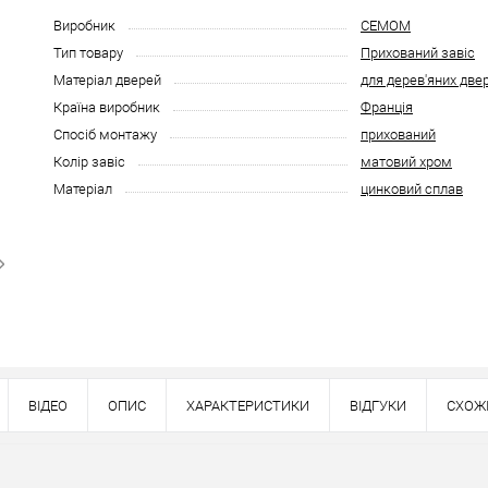
Виробник
CEMOM
Тип товару
Прихований завіс
Матеріал дверей
для дерев'яних две
Країна виробник
Франція
Спосіб монтажу
прихований
Колір завіс
матовий хром
Матеріал
цинковий сплав
ВІДЕО
ОПИС
ХАРАКТЕРИСТИКИ
ВІДГУКИ
СХОЖ
Наявність в роздрібних магазинах уточн
Знайшли деше