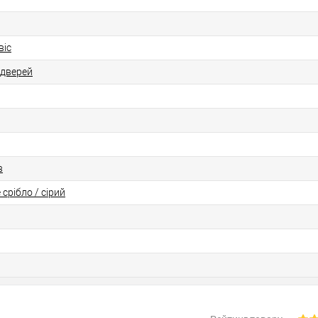
віс
 дверей
в
 срібло / сірий