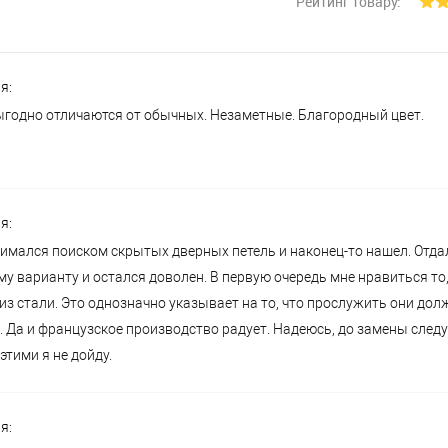
Рейтинг товару:
я:
годно отличаются от обычных. Незаметные. Благородный цвет.
я:
имался поиском скрытых дверных петель и наконец-то нашел. Отда
му варианту и остался доволен. В первую очередь мне нравиться то,
из стали. Это однозначно указывает на то, что прослужить они до
. Да и французское производство радует. Надеюсь, до замены сле
этими я не дойду.
я: