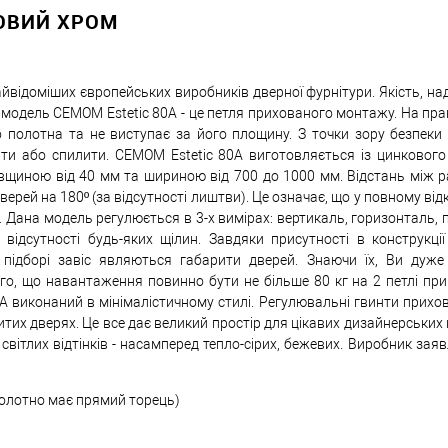
ТОВИЙ ХРОМ
відоміших європейських виробників дверної фурнітури. Якість, над
 модель CEMOM Estetic 80A - це петля прихованого монтажу. На пра
 полотна та не виступає за його площину. З точки зору безпеки 
ти або спилити. CEMOM Estetic 80A виготовляється із цинкового
вщиною від 40 мм та шириною від 700 до 1000 мм. Відстань між р
ерей на 180º (за відсутності лиштви). Це означає, що у повному ві
 Дана модель регулюється в 3-х вимірах: вертикаль, горизонталь, 
ідсутності будь-яких щілин. Завдяки присутності в конструкції
ідборі завіс являються габарити дверей. Знаючи їх, Ви дуже
ого, що навантаження повинно бути не більше 80 кг на 2 петлі пр
0A виконаний в мінімалістичному стилі. Регулювальні гвинти прих
итих дверях. Це все дає великий простір для цікавих дизайнерських 
вітлих відтінків - насамперед тепло-сірих, бежевих. Виробник зая
(полотно має прямий торець)