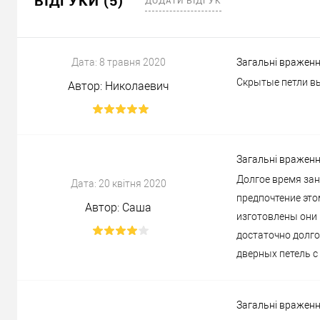
ВІДГУКИ (5)
Дата:
8 травня 2020
Загальні враженн
Скрытые петли вы
Автор:
Николаевич
Загальні враженн
Долгое время зан
Дата:
20 квітня 2020
предпочтение это
Автор:
Саша
изготовлены они 
достаточно долго
дверных петель с 
Загальні враженн