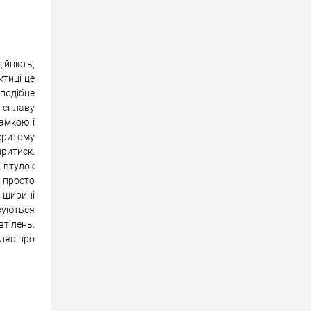
ійність,
ктиці це
подібне
 сплаву
амкою і
дкритому
притиск.
 втулок
 просто
и ширині
овуються
втілень.
вляє про