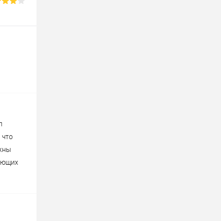
л
 что
лжны
дующих