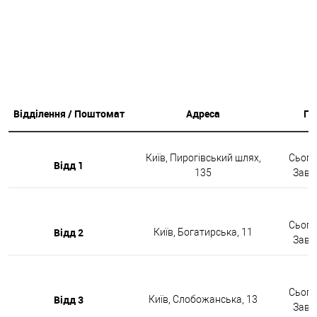
Відділення / Поштомат
Адреса
Гр
Київ, Пирогівський шлях,
Сьогод
Відд 1
135
Завтр
Сьогод
Відд 2
Київ, Богатирська, 11
Завтр
Сьогод
Відд 3
Київ, Слобожанська, 13
Завтр