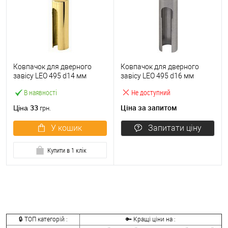
Ковпачок для дверного
Ковпачок для дверного
завісу LEO 495 d14 мм
завісу LEO 495 d16 мм
полірована латунь
нержавіюча сталь
В наявності
Не доступний
33
Ціна за запитом
Ціна
грн.
У кошик
Запитати ціну
Купити в 1 клік
🔒 ТОП категорій :
🔑 Кращі ціни на :