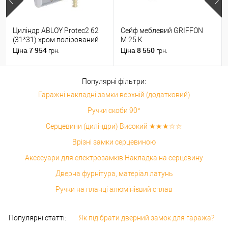
Циліндр ABLOY Protec2 62
Сейф меблевий GRIFFON
(31*31) хром полірований
M.25.K
7 954
8 550
Ціна
Ціна
грн.
грн.
Популярні фільтри:
Гаражні накладні замки верхній (додатковий)
Ручки скоби 90°
Серцевини (циліндри) Високий ★★★☆☆
Врізні замки серцевиною
Аксесуари для електрозамків Накладка на серцевину
Дверна фурнітура, матеріал латунь
Ручки на планці алюмінієвий сплав
Популярні статті:
Як підібрати дверний замок для гаража?