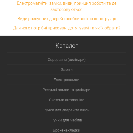
Електромагнітні замки: види, принцип роботи та де
застосовуються
Види розсувних дверей і особливості їх конструкції
Для чого потрібні приховані дотягувачі та як їх обрати?
Каталог
Серцевини (циліндри)
Замки
Електрозамки
Розумні замки та циліндри
Системи антипаніка
Ручки для дверей та вікон
Ручки для меблів
Броненакладки