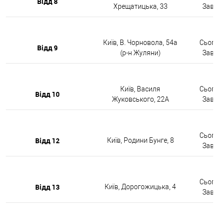
Відд 8
Хрещатицька, 33
Завтр
Київ, В. Чорновола, 54а
Сьогод
Відд 9
(р-н Жуляни)
Завтр
Київ, Василя
Сьогод
Відд 10
Жуковського, 22А
Завтр
Сьогод
Відд 12
Київ, Родини Бунге, 8
Завтр
Сьогод
Відд 13
Київ, Дорогожицька, 4
Завтр