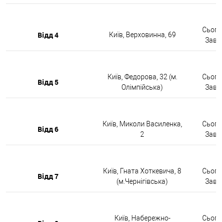
Сьогод
Відд 4
Київ, Верховинна, 69
Завтр
Київ, Федорова, 32 (м.
Сьогод
Відд 5
Олімпійська)
Завтр
Київ, Миколи Василенка,
Сьогод
Відд 6
2
Завтр
Київ, Гната Хоткевича, 8
Сьогод
Відд 7
(м.Чернігівська)
Завтр
Київ, Набережно-
Сьогод