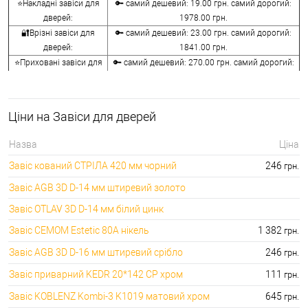
⭐Накладні завіси для
🔑 самий дешевий: 19.00 грн. самий дорогий:
дверей:
1978.00 грн.
🔐Врізні завіси для
🔑 самий дешевий: 23.00 грн. самий дорогий:
дверей:
1841.00 грн.
⭐Приховані завіси для
🔑 самий дешевий: 270.00 грн. самий дорогий:
дверей:
5954.00 грн.
🔐Барні завіси для
🔑 самий дешевий: 726.00 грн. самий дорогий:
дверей:
7775.00 грн.
Ціни на Завіси для дверей
⭐Приварні завіси для
🔑 самий дешевий: 29.00 грн. самий дорогий:
дверей:
1758.00 грн.
Назва
Ціна
🔐Ковпачки на врізні
🔑 самий дешевий: 27.00 грн. самий дорогий:
Завіс кований СТРІЛА 420 мм чорний
246
грн.
завіси:
1796.00 грн.
Завіс AGB 3D D-14 мм штиревий золото
Завіс OTLAV 3D D-14 мм білий цинк
Завіс CEMOM Estetic 80A нікель
1 382
грн.
Завіс AGB 3D D-16 мм штиревий срібло
246
грн.
Завіс приварний KEDR 20*142 CP хром
111
грн.
Завіс KOBLENZ Kombi-3 K1019 матовий хром
645
грн.