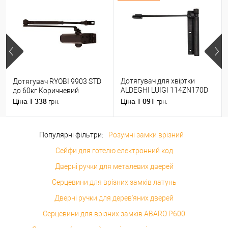
Дотягувач для хвіртки
Дотягувач RYOBI 9903 STD
ALDEGHI LUIGI 114ZN170D
до 60кг Коричневий
правий ZN чорний цинк
1 338
1 091
Ціна
Ціна
грн.
грн.
Популярні фільтри:
Розумні замки врізний
Сейфи для готелю електронний код
Дверні ручки для металевих дверей
Серцевини для врізних замків латунь
Дверні ручки для дерев'яних дверей
Серцевини для врізних замків ABARO P600