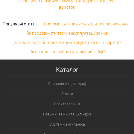
Серцевини (личинки) замків, тип відкриття ключ -
вороток
Популярні статті:
Системи антипаніки – види та призначення
Як продовжити термін експлуатації замка
Для чого потрібні приховані дотягувачі та як їх обрати?
Як правильно вибрати надійний сейф?
Каталог
Серцевини (циліндри)
Замки
Електрозамки
Розумні замки та циліндри
Системи антипаніка