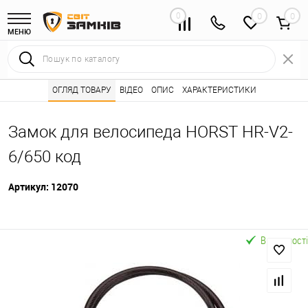
0
0
МЕНЮ
Інтернет магазин замків
ОГЛЯД ТОВАРУ
ВІДЕО
Каталог товарів ⭐
ОПИС
ХАРАКТЕРИСТИКИ
Дверні замки 🌟
•
•
•
Замок для велосипеда HORST HR-V2-
6/650 код
Артикул:
12070
В наявності