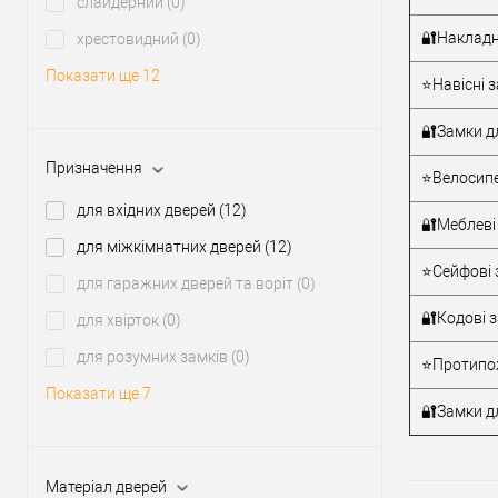
слайдерний
(0)
Виробник
🔐Накладн
хрестовидний
(0)
Тип товару
Показати ще 12
⭐Навісні з
🔐Замки д
Матеріал д
Призначення
⭐Велосипе
Країна вир
Міжосьова
для вхідних дверей
(12)
🔐Меблеві
відстань
для міжкімнатних дверей
(12)
⭐Сейфові 
для гаражних дверей та воріт
(0)
🔐Кодові 
для хвірток
(0)
для розумних замків
(0)
⭐Протипож
Показати ще 7
🔐Замки дл
Матеріал дверей