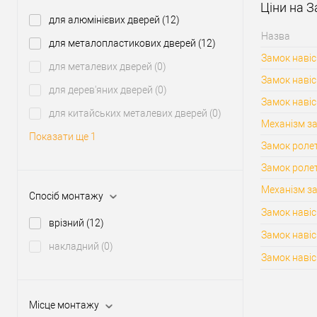
Ціни на 
для алюмінієвих дверей
(12)
Назва
для металопластикових дверей
(12)
Замок навіс
для металевих дверей
(0)
Замок навіс
для дерев'яних дверей
(0)
Замок навіс
для китайських металевих дверей
(0)
Механізм з
Показати ще 1
Замок ролет
Замок роле
Механізм за
Спосіб монтажу
Замок навіс
врізний
(12)
Замок наві
накладний
(0)
Замок навіс
Місце монтажу