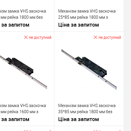
ізм замка VHS заскочка
Механізм замка VHS заскочка
 мм рейка 1800 мм без
25*85 мм рейка 1800 мм з
я
 за запитом
ригелем
Ціна за запитом
Не доступний
Не доступний
Запитати ціну
Запитати ціну
У обране
У обране
ник
VHS
Виробник
VHS
вару
Врізний замок
Тип товару
Врізний замок
для
для
металопластикових
металопластикових
дверей
/
для
дверей
/
для
ізм замка VHS заскочка
Механізм замка VHS заскочка
алюмінієвих
алюмінієвих
 мм рейка 1600 мм з
35*85 мм рейка 1800 мм без
ал дверей
дверей
Матеріал дверей
дверей
ем
 за запитом
ригеля
Ціна за запитом
 виробник
Туреччина
Країна виробник
Туреччина
ьова
Міжосьова