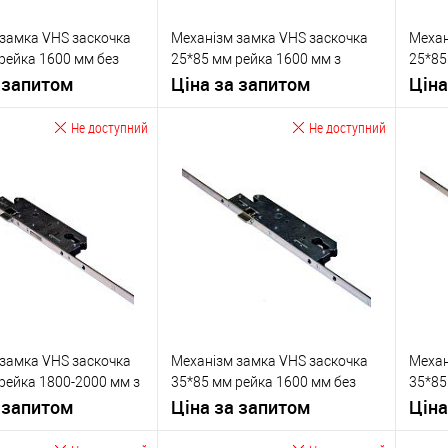
замка VHS заскочка
Механізм замка VHS заскочка
Механ
рейка 1600 мм без
25*85 мм рейка 1600 мм з
25*85
 запитом
ригелем
Ціна за запитом
ригел
Ціна
Не доступний
Не доступний
Запитати ціну
Запитати ціну
бране
У обране
VHS
Виробник
VHS
Вироб
Врізний замок
Тип товару
Врізний замок
Тип то
для
для
металопластикових
металопластикових
дверей
/
для
дверей
/
для
замка VHS заскочка
Механізм замка VHS заскочка
Механ
алюмінієвих
алюмінієвих
рейка 1800-2000 мм з
35*85 мм рейка 1600 мм без
35*85
верей
дверей
Матеріал дверей
дверей
Матері
 запитом
ригеля
Ціна за запитом
ригел
Ціна
обник
Туреччина
Країна виробник
Туреччина
Країна
Міжосьова
Міжос