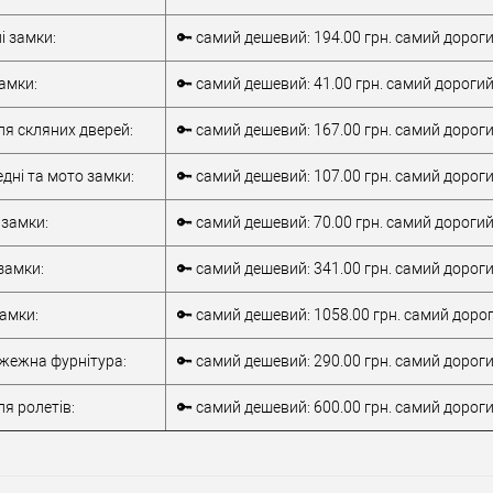
VHS
Виробник
VHS
Вироб
і замки:
🔑 самий дешевий: 194.00 грн. самий дороги
Врізний замок
Тип товару
Врізний замок
Тип то
для
для
амки:
🔑 самий дешевий: 41.00 грн. самий дорогий
металопластикових
металопластикових
дверей
/
для
дверей
/
для
ля скляних дверей:
🔑 самий дешевий: 167.00 грн. самий дороги
алюмінієвих
алюмінієвих
верей
дверей
Матеріал дверей
дверей
Матері
дні та мото замки:
🔑 самий дешевий: 107.00 грн. самий дороги
обник
Туреччина
Країна виробник
Туреччина
Країна
Міжосьова
Міжос
 замки:
🔑 самий дешевий: 70.00 грн. самий дорогий:
85 мм
відстань
85 мм
відста
замки:
🔑 самий дешевий: 341.00 грн. самий дороги
замки:
🔑 самий дешевий: 1058.00 грн. самий дорог
ежна фурнітура:
🔑 самий дешевий: 290.00 грн. самий дороги
я ролетів:
🔑 самий дешевий: 600.00 грн. самий дорогий