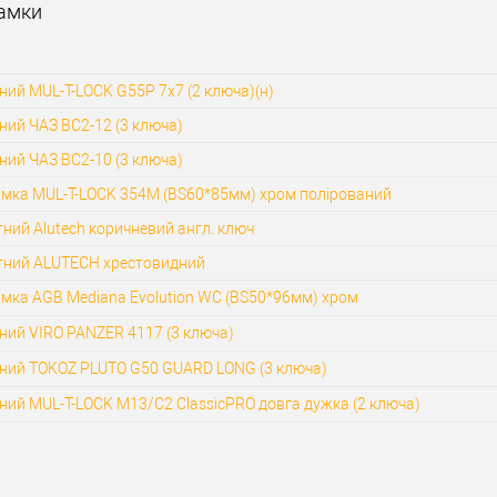
Замки
ний MUL-T-LOCK G55P 7x7 (2 ключа)(н)
ний ЧАЗ ВС2-12 (3 ключа)
ний ЧАЗ ВС2-10 (3 ключа)
амка MUL-T-LOCK 354M (BS60*85мм) хром полірований
ний Alutech коричневий англ. ключ
тний ALUTECH хрестовидний
мка AGB Mediana Evolution WC (BS50*96мм) хром
ний VIRO PANZER 4117 (3 ключа)
сний TOKOZ PLUTO G50 GUARD LONG (3 ключа)
ний MUL-T-LOCK M13/C2 ClassicPRO довга дужка (2 ключа)