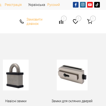
д
Реєстрація
Українська
Русский
0
0
0
Замовити
дзвінок
Навісні замки
Замки для скляних дверей