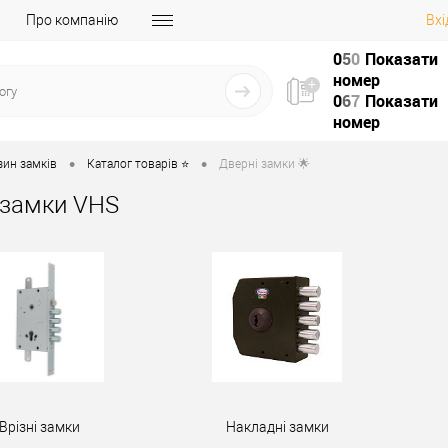
Про компанію
Вхі
0
5
0
Показати
номер
0
6
7
Показати
номер
•
•
зин замків
Каталог товарів ⭐
Дверні замки 🌟
 замки VHS
Врізні замки
Накладні замки