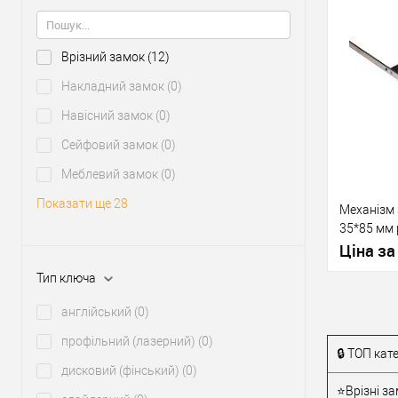
відстань
Врізний замок
(12)
У о
Накладний замок
(0)
Навісний замок
(0)
Виробник
Тип товару
Сейфовий замок
(0)
Меблевий замок
(0)
Показати ще 28
Механізм 
35*85 мм 
Матеріал д
ригелем
Ціна за
Країна вир
Міжосьова
Тип ключа
відстань
англійський
(0)
профільний (лазерний)
(0)
🔒 ТОП кат
У о
дисковий (фінський)
(0)
⭐Врізні за