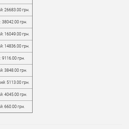
ник
VHS
Виробник
VHS
й: 26683.00 грн.
вару
Врізний замок
Тип товару
Врізний замок
для
для
: 38042.00 грн.
металопластикових
металопластикових
дверей
/
для
дверей
/
для
й: 16049.00 грн.
алюмінієвих
алюмінієвих
ал дверей
дверей
Матеріал дверей
дверей
й: 14836.00 грн.
 виробник
Туреччина
Країна виробник
Туреччина
ьова
Міжосьова
 9116.00 грн.
нь
92 мм
відстань
92 мм
й: 3848.00 грн.
ий: 5113.00 грн.
й: 4045.00 грн.
: 660.00 грн.