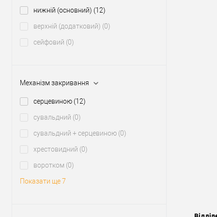
нижній (основний)
(12)
верхній (додатковий)
(0)
сейфовий
(0)
Механізм закривання
серцевиною
(12)
сувальдний
(0)
сувальдний + серцевиною
(0)
хрестовидний
(0)
воротком
(0)
Показати ще 7
Відділ