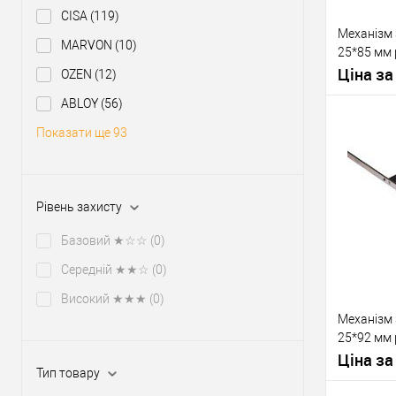
CISA
(119)
Механізм 
MARVON
(10)
25*85 мм 
ригеля
Ціна за
OZEN
(12)
ABLOY
(56)
Показати ще 93
У о
Рівень захисту
Виробник
Базовий ★☆☆
(0)
Тип товару
Середній ★★☆
(0)
Високий ★★★
(0)
Механізм 
25*92 мм 
Матеріал д
ригелем
Ціна за
Країна вир
Тип товару
Міжосьова