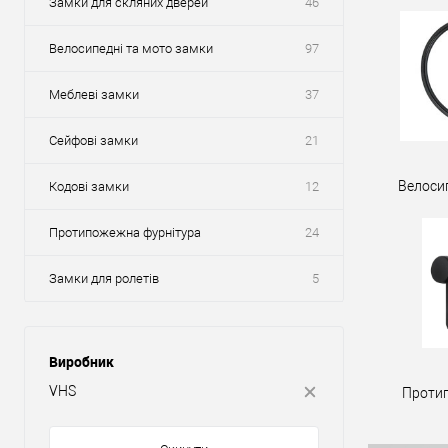
Замки для скляних дверей
46
Велосипедні та мото замки
97
Меблеві замки
37
Сейфові замки
21
Велоси
Кодові замки
12
Протипожежна фурнітура
24
Замки для ролетів
5
Виробник
VHS
Проти