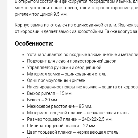
В открытом состоянии фиксируется посредством язычка, дл
«Новой Почтой» по Украине
можно установить как в лево, так и в правосторонние д
Самовывоз
ригелем толщиной 9,5 мм.
Минимальная сумма заказа 400 грн
Корпус замка изготовлен из оцинкованной стали. Язычок
от коррозии и делает замок износостойким. Также корпус з
Доставка наложенным платежом от 400 грн
Особенности:
Устанавливается во входные алюминиевые и металлич
Отправить ссылку другу
Подходит для лево и правосторонней двери.
Управляется ручками и сердцевиной.
Материал замка – оцинкованная сталь.
Один прямоугольный ригель.
Никелированное покрытие язычка – защита от корроз
Выход ригеля – 15 мм.
Бексет – 30 мм.
Межосевое расстояние – 85 мм.
Материал торцевой планки – нержавеющая сталь.
Размер торцевой планки – 240х22х2,5 мм.
Ширина торцевой планки – 22 мм.
Цвет торцевой планки – нержавеющая сталь.