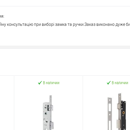
ия:
йну консультацію при виборі замка та ручки.Заказ виконано дуже би
В наличии
В наличии