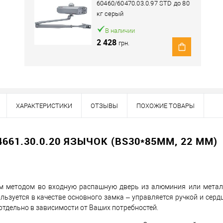
60460/60470.03.0.97 STD до 80
кг серый
В наличии
2 428
грн.
ХАРАКТЕРИСТИКИ
ОТЗЫВЫ
ПОХОЖИЕ ТОВАРЫ
61.30.0.20 ЯЗЫЧОК (BS30*85ММ, 22 ММ)
овар. Подробности спрашивайте у менеджера.
ым методом во входную распашную дверь из алюминия или метал
льзуется в качестве основного замка – управляется ручкой и серд
Оплата
 отдельно в зависимости от Ваших потребностей.