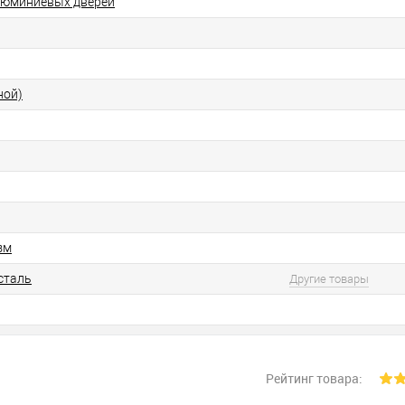
люминиевых дверей
ной)
зм
сталь
Другие товары
Рейтинг товара: