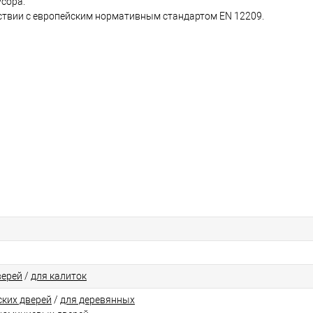
сора.
ствии с европейским нормативным стандартом EN 12209.
верей
/
для калиток
ских дверей
/
для деревянных