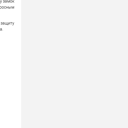
у замок
соосным
 защиту
а.