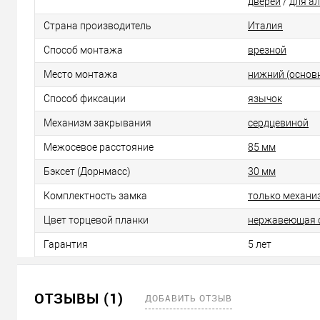
дверей
/
для а
Страна производитель
Италия
Способ монтажа
врезной
Место монтажа
нижний (основ
Способ фиксации
язычок
Механизм закрывания
сердцевиной
Межосевое расстояние
85 мм
Бэксет (Дорнмасс)
30 мм
Комплектность замка
только механи
Цвет торцевой планки
нержавеющая 
Гарантия
5 лет
ОТЗЫВЫ (1)
ДОБАВИТЬ ОТЗЫВ