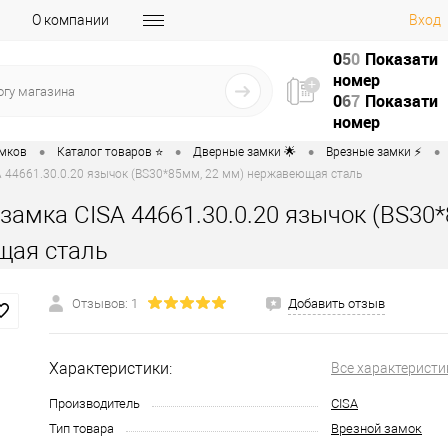
О компании
Вход
0
5
0
Показати
номер
0
6
7
Показати
номер
•
•
•
•
амков
Каталог товаров ⭐
Дверные замки 🌟
Врезные замки ⚡️
 44661.30.0.20 язычок (BS30*85мм, 22 мм) нержавеющая сталь
замка CISA 44661.30.0.20 язычок (BS30
щая сталь
Отзывов: 1
Добавить отзыв
Характеристики:
Все характеристи
Производитель
CISA
Тип товара
Врезной замок