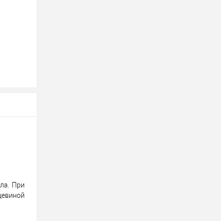
ла. При
цевиной