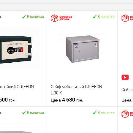
В наличии
В наличии
естойкий GRIFFON
Сейф мебельный GRIFFON
Сейф 
L.30.K
 600
4 680
Цена
Цена
грн.
грн.
В наличии
В наличии
В корзину
В корзину