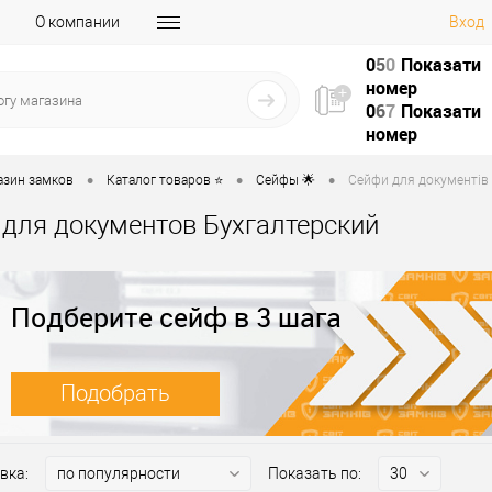
О компании
Вход
0
5
0
Показати
номер
0
6
7
Показати
номер
•
•
•
азин замков
Каталог товаров ⭐
Сейфы 🌟
Сейфи для документів 
для документов Бухгалтерский
Подберите сейф в 3 шага
Подобрать
вка:
Показать по: