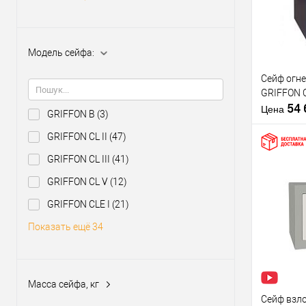
В из
Производи
Модель сейфа:
Тип защит
Сейф огн
сейфа
GRIFFON CL
Тип устано
54
сейфа:
Цена
GRIFFON B
(3)
GRIFFON CL II
(47)
Особеннос
сейфа:
GRIFFON CL III
(41)
Тип замка 
GRIFFON CL V
(12)
Купить
GRIFFON CLE I
(21)
клик
Показать ещё 34
В из
Производи
Масса сейфа, кг
Тип защит
Сейф взл
сейфа