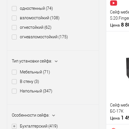
Производи
Тип защит
одностенный
(74)
Сейф меб
сейфа
взломостойкий
(108)
S.20.Finge
Тип устано
8 
сейфа:
Цена
огнестойкий
(62)
огневзломостойкий
(175)
Особеннос
сейфа:
Тип замка 
Тип установки сейфа:
Купить
клик
Мебельный
(71)
В из
В стену
(3)
Напольный
(347)
Производи
Тип защит
Сейф меб
сейфа
БС-17К
Тип устано
Особенности сейфа:
1 
сейфа:
Цена
Бухгалтерский
(419)