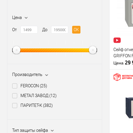
Купить
клик
Цена
В из
От
До
OK
Производи
Тип защит
Сейф огн
сейфа
GRIFFON F
Тип устано
29
сейфа:
Цена
Производитель
Особеннос
FEROCON
(25)
сейфа:
Тип замка 
МЕТАЛ ЗАВОД
(12)
Купить
ПАРИТЕТ-К
(382)
клик
В из
Тип защиты сейфа