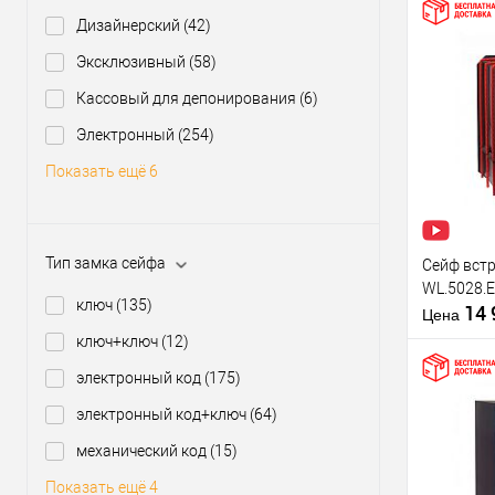
Дизайнерский
(42)
Эксклюзивный
(58)
Особеннос
сейфа:
Кассовый для депонирования
(6)
Купить
Тип замка 
клик
Электронный
(254)
В из
Показать ещё 6
Производи
Тип защит
Тип замка сейфа
Сейф вст
сейфа
WL.5028.E
Тип устано
ключ
(135)
14
сейфа:
Цена
ключ+ключ
(12)
Особеннос
электронный код
(175)
сейфа:
Тип замка 
электронный код+ключ
(64)
механический код
(15)
Купить
клик
Показать ещё 4