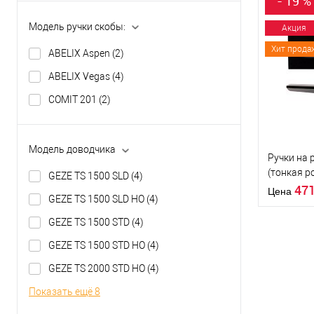
- 19 %
Межосевое
расстояние
Модель ручки скобы:
Акция
Хит прода
ABELIX Aspen
(2)
Купить
клик
ABELIX Vegas
(4)
В из
COMIT 201
(2)
Производи
Тип товара
Модель доводчика
Ручки на 
(тонкая р
GEZE TS 1500 SLD
(4)
Материал д
черный
47
Страна
Цена
GEZE TS 1500 SLD HO
(4)
производи
Колір завіс
GEZE TS 1500 STD
(4)
GEZE TS 1500 STD HO
(4)
GEZE TS 2000 STD HO
(4)
Купить
Показать ещё 8
клик