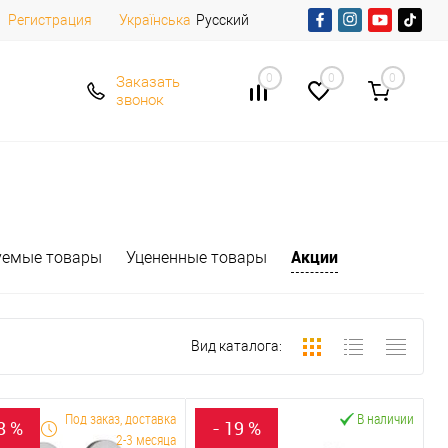
Регистрация
Русский
Українська
0
0
0
Заказать
звонок
Акции
уемые товары
Уцененные товары
Вид каталога:
Под заказ, доставка
В наличии
8 %
- 19 %
2-3 месяца