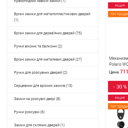
Крабоподібні навісні замки (1)
Акция
Врізні замки для металопластикових дверей
Хит прода
(1)
Врізні замки для дерев'яних дверей (75)
Ручки віконні та балконні (2)
Механизм
Врізні замки для металевих дверей (27)
Polaris W
черный
71
Цена
Ручки для розсувних дверей (2)
- 30 %
Серцевини для врізних замків (15)
Акция
Замки на розсувні двері (8)
Хит прода
Купить
Ручки розсувні (6)
клик
В из
Замки для скляних дверей (1)