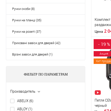
Ручки скоби (8)
Производи
Тип товара
Комплект
Ручки на планці (35)
раздвижн
Материал д
Scivola Tr
2 
Страна
Цена
Ручки на розеті (37)
производи
Межосевое
Приховані завіси для дверей (42)
- 19 %
расстояние
Акция
Врізні завіси для дверей (1)
Хит прода
Купить
клик
ФИЛЬТР ПО ПАРАМЕТРАМ
В из
Производи
Производитель
Страна
Петля CEM
ABELIX
(6)
производи
черный
Цветовой
ABLOY
(1)