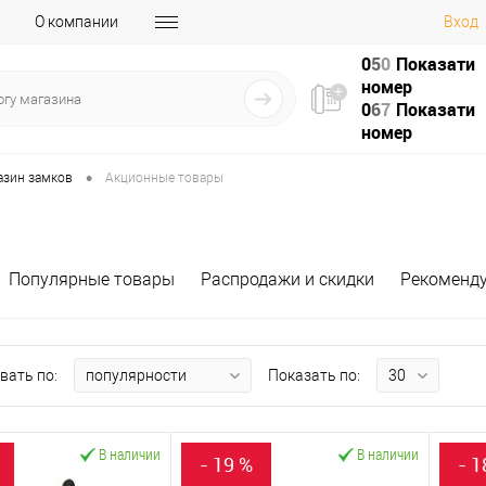
О компании
Вход
0
5
0
Показати
номер
0
6
7
Показати
номер
•
азин замков
Акционные товары
Популярные товары
Распродажи и скидки
Рекоменд
вать по:
Показать по:
В наличии
В наличии
- 19 %
- 1