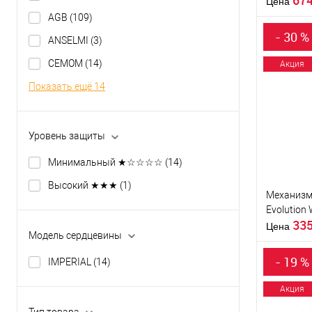
67
оттенок
Цена
Статус (гур
AGB
(109)
Гарантия
- 30 %
ANSELMI
(3)
CEMOM
(14)
Акция
Показать ещё 14
Купить
клик
В из
Уровень защиты
Минимальный ★☆☆☆☆
(14)
Производи
Тип товара
Высокий ★★★
(1)
Механизм
Evolution
Материал д
33
Страна
Цена
Модель сердцевины
производи
Цветовой
- 19 %
IMPERIAL
(14)
оттенок
Акция
Тип товара