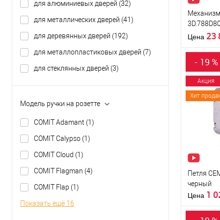
для алюминиевых дверей
(32)
Механизм
Тип товара
для металлических дверей
(41)
3D.788D8
Страна
правый
23
для деревянных дверей
(192)
производи
Цена
Модель
для металлопластиковых дверей
(7)
доводчика
- 19 %
Цвет довод
для стеклянных дверей
(3)
Акция
Хит прода
Купить
Модель ручки на розетте
клик
COMIT Adamant
(1)
В из
COMIT Calypso
(1)
Производи
COMIT Cloud
(1)
Тип товара
COMIT Flagman
(4)
Петля CEM
черный
COMIT Flap
(1)
1 
Материал д
Цена
Показать ещё 16
Страна
производи