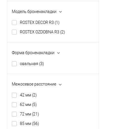
В из
Модель броненакладки
Производи
ROSTEX DECOR R3
(1)
Тип товара
ROSTEX OZDOBNA R3
(2)
Материал д
Страна
производи
Форма броненакладки
Модель руч
розетте
овальная
(3)
Межосевое расстояние
42 мм
(2)
62 мм
(5)
72 мм
(21)
85 мм
(56)