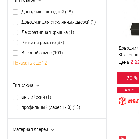
Купить
клик
Доводчик накладной
(48)
В из
Доводчик для стеклянных дверей
(1)
Декоративная крышка
(1)
Производи
Тип товара
Ручки на розетте
(37)
Доводчик 
Врезной замок
(101)
80кг Чер
Материал д
2 
Страна
Цена
Показать ещё 12
производи
Межосевое
- 20 %
расстояние
Тип ключа
Акция
английский
(1)
Купить
профильный (лазерный)
(15)
клик
В из
Материал дверей
Производи