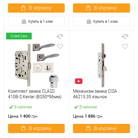
В корзину
В корзину
Купить в 1 клик
Купить в 1 клик
Советуем
Комплект замка CLASS
Механизм замка CISA
410B-S Kevlar (BS50*96мм)
46215.35 язычок
WC с ручками, воротком и
(BS35*85мм, 22 мм)
В наличии
В наличии
стопором никель
нержавеющая сталь
1 400
1 886
Цена
Цена
грн.
грн.
В корзину
В корзину