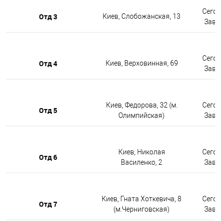
Сегод
Отд 3
Киев, Слобожанская, 13
Завтр
Сегод
Отд 4
Киев, Верховинная, 69
Завтр
Киев, Федорова, 32 (м.
Сегод
Отд 5
Олимпийская)
Завтр
Киев, Николая
Сегод
Отд 6
Василенко, 2
Завтр
Киев, Гната Хоткевича, 8
Сегод
Отд 7
(м.Черниговская)
Завтр