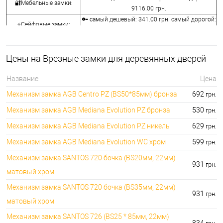
🔐Мебельные замки:
9116.00 грн.
🔑 самый дешевый: 341.00 грн. самый дорогой:
⭐Сейфовые замки:
3848.00 грн.
🔑 самый дешевый: 1058.00 грн. самый
🔐Кодовые замки:
дорогой: 5113.00 грн.
Цены на Врезные замки для деревянных дверей
⭐Противопожарная
🔑 самый дешевый: 290.00 грн. самый дорогой:
фурнитура:
4045.00 грн.
Название
Цена
🔑 самый дешевый: 600.00 грн. самый дорогой:
🔐Замки для ролетов:
Механизм замка AGB Centro PZ (BS50*85мм) бронза
692
грн.
660.00 грн.
Механизм замка AGB Mediana Evolution PZ бронза
530
грн.
Механизм замка AGB Mediana Evolution PZ никель
629
грн.
Механизм замка AGB Mediana Evolution WC хром
599
грн.
Механизм замка SANTOS 720 бочка (BS20мм, 22мм)
931
грн.
матовый хром
Механизм замка SANTOS 720 бочка (BS35мм, 22мм)
931
грн.
матовый хром
Механизм замка SANTOS 726 (BS25 * 85мм, 22мм)
834