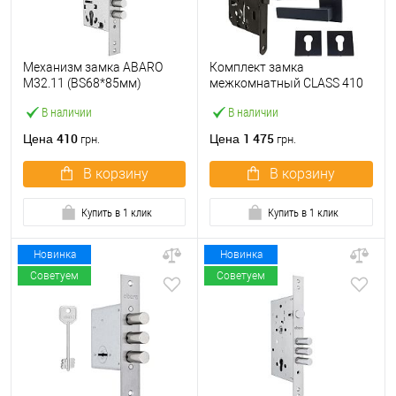
Механизм замка ABARO
Комплект замка
M32.11 (BS68*85мм)
межкомнатный CLASS 410
матовый никель
Kevlar (BS50*85мм) с
В наличии
В наличии
цилиндром ABARO и
ручками KEDR черный
410
1 475
Цена
Цена
грн.
грн.
В корзину
В корзину
Купить в 1 клик
Купить в 1 клик
Новинка
Новинка
Советуем
Советуем