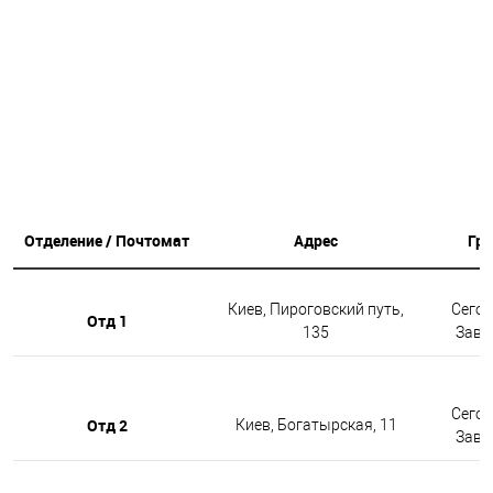
Отделение / Почтомат
Адрес
Гр
Киев, Пироговский путь,
Сегод
Отд 1
135
Завтр
Сегод
Отд 2
Киев, Богатырская, 11
Завтр