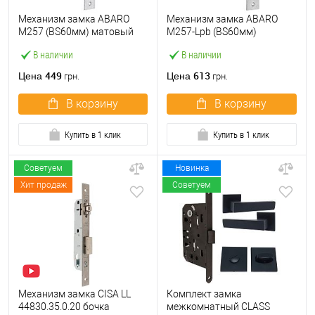
Механизм замка ABARO
Механизм замка ABARO
M257 (BS60мм) матовый
M257-Lpb (BS60мм)
никель
матовый никель 5 ключей
В наличии
В наличии
тех.упаковки.без отв.
планки
449
613
Цена
Цена
грн.
грн.
В корзину
В корзину
Купить в 1 клик
Купить в 1 клик
Советуем
Новинка
Хит продаж
Советуем
Механизм замка CISA LL
Комплект замка
44830.35.0.20 бочка
межкомнатный CLASS