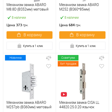
Механизм замка ABARO
Механизм замка ABARO
M8.8D (BS52мм) матовый
M252 (BS60*85мм)
никель 5 ключей
матовый никель
В наличии
В наличии
373
684
Цена
Цена
грн.
грн.
В корзину
В корзину
Купить в 1 клик
Купить в 1 клик
Новинка
Советуем
Хит продаж
Механизм замка ABARO
Механизм замка CISA LL
M257pb (BS60мм) матовый
44820.25.0.20 язычок
никель тех.упаковки без
(BS25*85мм, 22 мм)