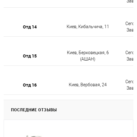
Завтр
Сегод
Отд 14
Киев, Кибальчича, 11
Завтр
Киев, Берковецкая, 6
Сегод
Отд 15
(АШАН)
Завтр
Сегод
Отд 16
Киев, Вербовая, 24
Завтр
ПОСЛЕДНИЕ ОТЗЫВЫ