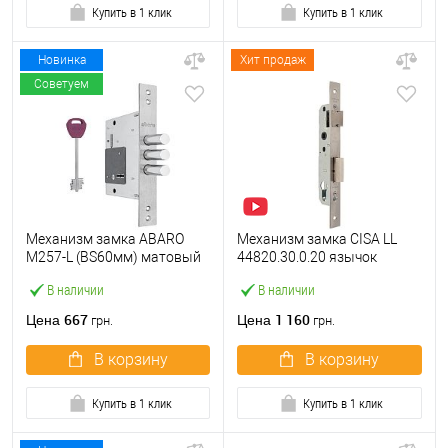
Купить в 1 клик
Купить в 1 клик
Новинка
Хит продаж
Советуем
Механизм замка ABARO
Механизм замка CISA LL
M257-L (BS60мм) матовый
44820.30.0.20 язычок
никель 5 ключей
(BS30*85мм, 22 мм)
В наличии
В наличии
нержавеющая сталь
667
1 160
Цена
Цена
грн.
грн.
В корзину
В корзину
Купить в 1 клик
Купить в 1 клик