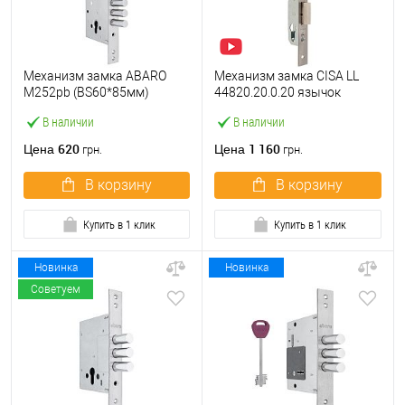
Механизм замка ABARO
Механизм замка CISA LL
M252pb (BS60*85мм)
44820.20.0.20 язычок
матовый никель тех
(BS20*85мм, 22 мм)
В наличии
В наличии
упаковки без отв.планки
нержавеющая сталь
620
1 160
Цена
Цена
грн.
грн.
В корзину
В корзину
Купить в 1 клик
Купить в 1 клик
Новинка
Новинка
Советуем