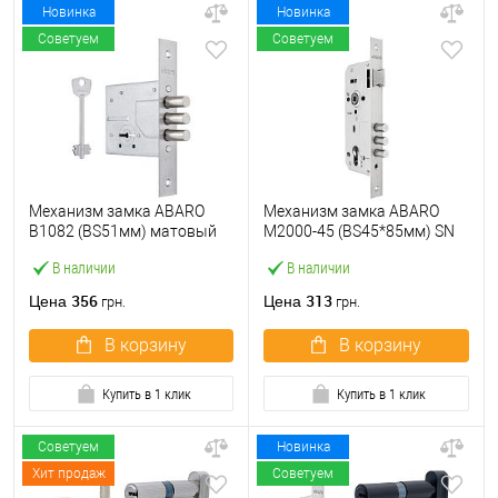
Новинка
Новинка
Советуем
Советуем
Механизм замка ABARO
Механизм замка ABARO
B1082 (BS51мм) матовый
M2000-45 (BS45*85мм) SN
никель 5 ключей
матовый никель
В наличии
В наличии
356
313
Цена
Цена
грн.
грн.
В корзину
В корзину
Купить в 1 клик
Купить в 1 клик
Советуем
Новинка
Хит продаж
Советуем