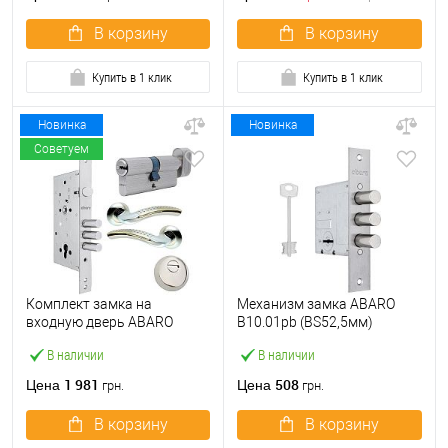
В корзину
В корзину
Купить в 1 клик
Купить в 1 клик
Новинка
Новинка
Советуем
Комплект замка на
Механизм замка ABARO
входную дверь ABARO
B10.01pb (BS52,5мм)
M252 (BS60*85мм) с
матовый никель 5 ключей
В наличии
В наличии
цилиндром B100,
тех.упаковки.без отв.
протектором и ручками
планки
1 981
508
Цена
Цена
грн.
грн.
никель
В корзину
В корзину