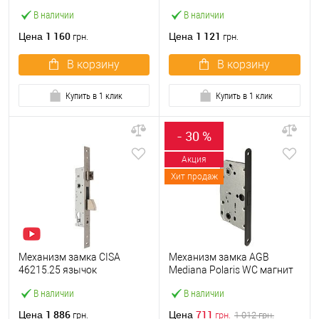
(BS35мм, 22 мм)
410B-S Kevlar (BS50*96мм)
В наличии
В наличии
нержавеющая сталь
WC с ручками и воротком
KEDR черный
1 160
1 121
Цена
Цена
грн.
грн.
В корзину
В корзину
Купить в 1 клик
Купить в 1 клик
- 30 %
Акция
Хит продаж
Механизм замка CISA
Механизм замка AGB
46215.25 язычок
Mediana Polaris WC магнит
(BS25*85мм, 22 мм)
(BS50*96мм) черный
В наличии
В наличии
нержавеющая сталь
1 886
711
Цена
Цена
грн.
грн.
1 012
грн.