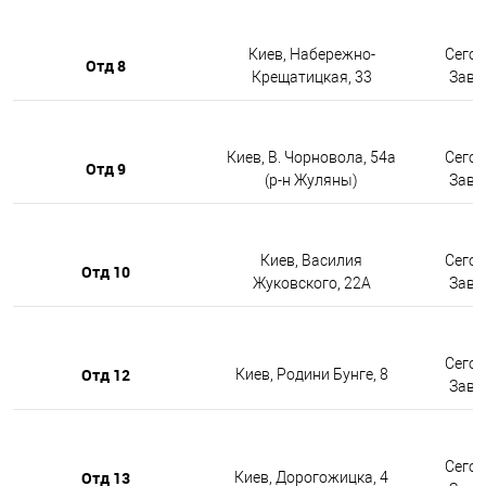
Киев, Набережно-
Сегод
Отд 8
Крещатицкая, 33
Завтр
Киев, В. Чорновола, 54а
Сегод
Отд 9
(р-н Жуляны)
Завтр
Киев, Василия
Сегод
Отд 10
Жуковского, 22А
Завтр
Сегод
Отд 12
Киев, Родини Бунге, 8
Завтр
Сегод
Отд 13
Киев, Дорогожицка, 4