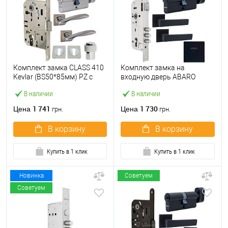
Комплект замка CLASS 410
Комплект замка на
Kevlar (BS50*85мм) PZ с
входную дверь ABARO
цилиндром, ручками и
M2000-45 (BS45*85мм) с
В наличии
В наличии
стопором никель
цилиндром, ручками,
протектором черный
1 741
1 730
Цена
Цена
грн.
грн.
В корзину
В корзину
Купить в 1 клик
Купить в 1 клик
Новинка
Советуем
Советуем