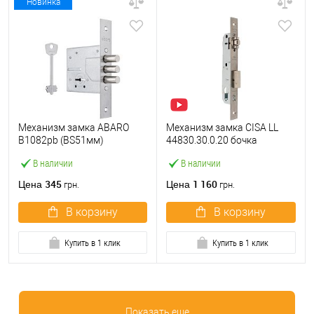
Новинка
Механизм замка ABARO
Механизм замка CISA LL
B1082pb (BS51мм)
44830.30.0.20 бочка
матовый никель 5 ключей
(BS30мм, 22 мм)
В наличии
В наличии
тех.упаковки.без отв.
нержавеющая сталь
планки
345
1 160
Цена
Цена
грн.
грн.
В корзину
В корзину
Купить в 1 клик
Купить в 1 клик
Показать еще