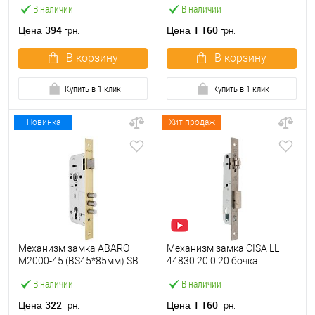
В наличии
В наличии
отв. планки
нержавеющая сталь
394
1 160
Цена
Цена
грн.
грн.
В корзину
В корзину
Купить в 1 клик
Купить в 1 клик
Новинка
Хит продаж
Механизм замка ABARO
Механизм замка CISA LL
M2000-45 (BS45*85мм) SB
44830.20.0.20 бочка
латунь матовая
(BS20мм, 22 мм)
В наличии
В наличии
нержавеющая сталь
322
1 160
Цена
Цена
грн.
грн.