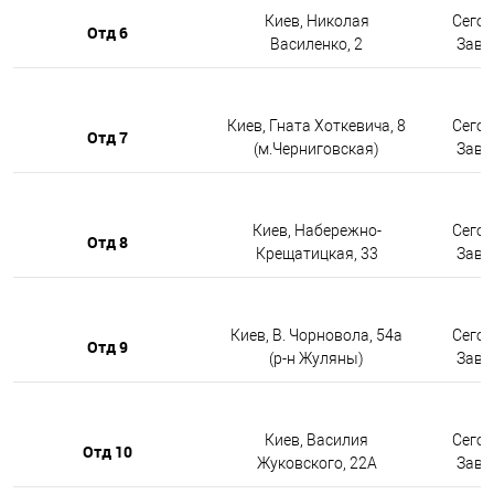
Киев, Николая
Сегод
Отд 6
Василенко, 2
Завтр
Киев, Гната Хоткевича, 8
Сегод
Отд 7
(м.Черниговская)
Завтр
Киев, Набережно-
Сегод
Отд 8
Крещатицкая, 33
Завтр
Киев, В. Чорновола, 54а
Сегод
Отд 9
(р-н Жуляны)
Завтр
Киев, Василия
Сегод
Отд 10
Жуковского, 22А
Завтр