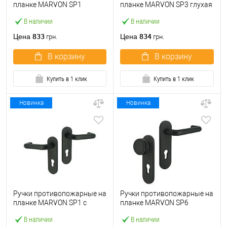
планке MARVON SP1
планке MARVON SP3 глухая
нажимная-нажимная 72мм
нажимная-нажимная
В наличии
В наличии
черный матовый
черный матовый
833
834
Цена
Цена
грн.
грн.
В корзину
В корзину
Купить в 1 клик
Купить в 1 клик
Новинка
Новинка
Ручки противопожарные на
Ручки противопожарные на
планке MARVON SP1 с
планке MARVON SP6
пружиной нажимная-
нажимная-фиксированная
В наличии
В наличии
нажимная 72 мм черный
72 мм черный матовый