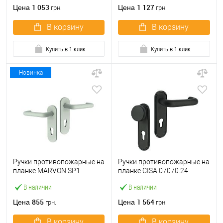
матовый
1 053
1 127
Цена
Цена
грн.
грн.
В корзину
В корзину
Купить в 1 клик
Купить в 1 клик
Новинка
Ручки противопожарные на
Ручки противопожарные на
планке MARVON SP1
планке CISA 07070.24
нажимная-нажимная 72мм
фиксированная-нажимная
В наличии
В наличии
серый матовый
72 мм черный
855
1 564
Цена
Цена
грн.
грн.
В корзину
В корзину