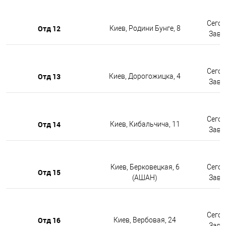
Сегод
Отд 12
Киев, Родини Бунге, 8
Завтр
Сегод
Отд 13
Киев, Дорогожицка, 4
Завтр
Сегод
Отд 14
Киев, Кибальчича, 11
Завтр
Киев, Берковецкая, 6
Сегод
Отд 15
(АШАН)
Завтр
Сегод
Отд 16
Киев, Вербовая, 24
Завтр