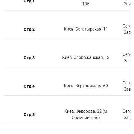
Отд 1
135
Завтр
Сегод
Отд 2
Киев, Богатырская, 11
Завтр
Сегод
Отд 3
Киев, Слобожанская, 13
Завтр
Сегод
Отд 4
Киев, Верховинная, 69
Завтр
Киев, Федорова, 32 (м.
Сегод
Отд 5
Олимпийская)
Завтр