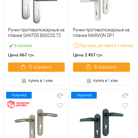
Ручки противопожарные на
Ручки противопожарные на
планке SANTOS B002SS 72
планке MARVON SP1
мм нержавеющая сталь.
нажимная-нажимная 72мм
В наличии
Под заказ, доставка 2-3 месяца
белый глянец
667
2 457
Цена
Цена
грн.
грн.
В корзину
В корзину
Купить в 1 клик
Купить в 1 клик
Новинка
Новинка