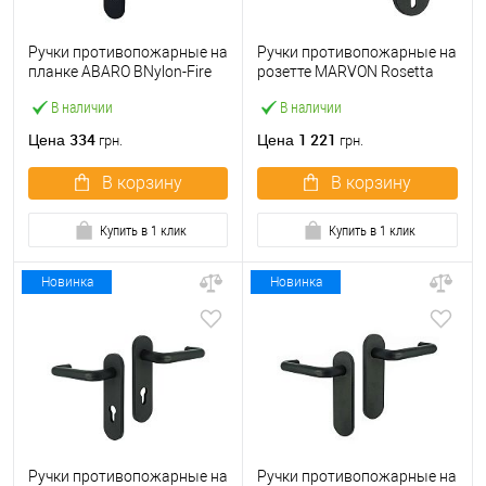
Ручки противопожарные на
Ручки противопожарные на
планке ABARO BNylon-Fire
розетте MARVON Rosetta
Black нажимная-нажимная
черный матовый
В наличии
В наличии
72 мм черный
334
1 221
Цена
Цена
грн.
грн.
В корзину
В корзину
Купить в 1 клик
Купить в 1 клик
Новинка
Новинка
Ручки противопожарные на
Ручки противопожарные на