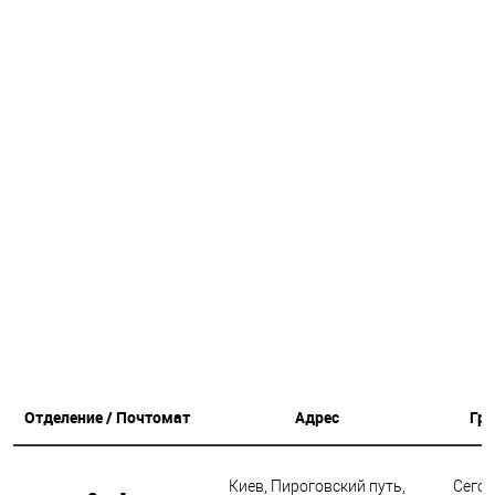
дорогой: 660.00 грн.
Отделение / Почтомат
Адрес
Гр
Киев, Пироговский путь,
Сегод