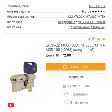
Производитель
MUL-T-LOCK
Уровень защиты
Экстра ★★★★☆
Модель сердцевины
MUL-T-LOCK MTL800/MT5+
Тип товара
Сердцевина для ВРЕЗНОГО замка
Тип ключа
профильный (лазерный)
В наличии
Цилиндр MUL-T-LOCK MTL800/MT5 +
MOD 105 (40*65) (модульный)
никель сатин
10 172.00
Цена
В корзину
Подробнее
Купить в 1 клик
К сравнению
В избранное