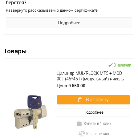
берется?
Развернуто рассказываем о данном сертификате
Подробнее
Товары
В наличии
Цилиндр MUL-T-LOCK MT5 + MOD
90T (45*45T) (модульный) никель
сатин
9 650.00
Цена
В корзину
Подробнее
Купить в 1 клик
К сравнению