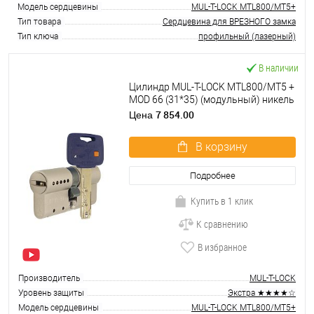
Модель сердцевины
MUL-T-LOCK MTL800/MT5+
Тип товара
Сердцевина для ВРЕЗНОГО замка
Тип ключа
профильный (лазерный)
В наличии
Цилиндр MUL-T-LOCK MTL800/MT5 +
MOD 66 (31*35) (модульный) никель
сатин
7 854.00
Цена
В корзину
Подробнее
Купить в 1 клик
К сравнению
В избранное
Производитель
MUL-T-LOCK
Уровень защиты
Экстра ★★★★☆
Модель сердцевины
MUL-T-LOCK MTL800/MT5+