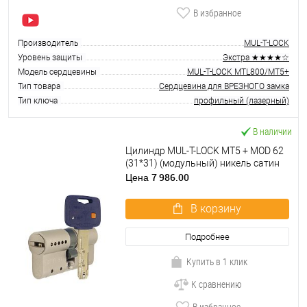
В избранное
Производитель
MUL-T-LOCK
Уровень защиты
Экстра ★★★★☆
Модель сердцевины
MUL-T-LOCK MTL800/MT5+
Тип товара
Сердцевина для ВРЕЗНОГО замка
Тип ключа
профильный (лазерный)
В наличии
Цилиндр MUL-T-LOCK MT5 + MOD 62
(31*31) (модульный) никель сатин
7 986.00
Цена
В корзину
Подробнее
Купить в 1 клик
К сравнению
В избранное