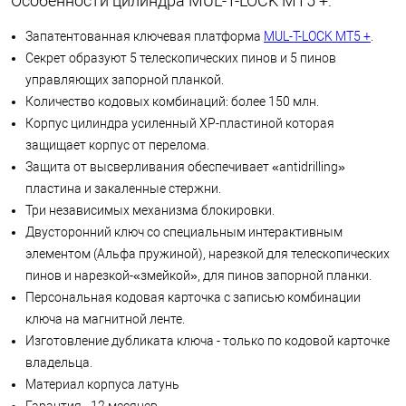
Особенности цилиндра MUL-T-LOCK МТ5 +:
Запатентованная ключевая платформа
MUL-T-LOCK МТ5 +
.
Секрет образуют 5 телескопических пинов и 5 пинов
управляющих запорной планкой.
Количество кодовых комбинаций: более 150 млн.
Корпус цилиндра усиленный XP-пластиной которая
защищает корпус от перелома.
Защита от высверливания обеспечивает «antidrilling»
пластина и закаленные стержни.
Три независимых механизма блокировки.
Двусторонний ключ со специальным интерактивным
элементом (Альфа пружиной), нарезкой для телескопических
пинов и нарезкой-«змейкой», для пинов запорной планки.
Персональная кодовая карточка с записью комбинации
ключа на магнитной ленте.
Изготовление дубликата ключа - только по кодовой карточке
владельца.
Материал корпуса латунь
Гарантия - 12 месяцев