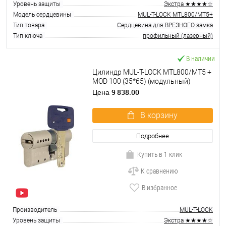
Уровень защиты
Экстра ★★★★☆
Модель сердцевины
MUL-T-LOCK MTL800/MT5+
Тип товара
Сердцевина для ВРЕЗНОГО замка
Тип ключа
профильный (лазерный)
В наличии
Цилиндр MUL-T-LOCK MTL800/MT5 +
MOD 100 (35*65) (модульный)
никель сатин
9 838.00
Цена
В корзину
Подробнее
Купить в 1 клик
К сравнению
В избранное
Производитель
MUL-T-LOCK
Уровень защиты
Экстра ★★★★☆