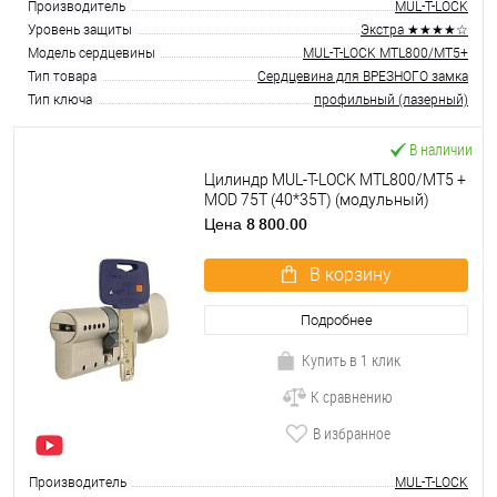
Производитель
MUL-T-LOCK
Уровень защиты
Экстра ★★★★☆
Модель сердцевины
MUL-T-LOCK MTL800/MT5+
Тип товара
Сердцевина для ВРЕЗНОГО замка
Тип ключа
профильный (лазерный)
В наличии
Цилиндр MUL-T-LOCK MTL800/MT5 +
MOD 75T (40*35T) (модульный)
никель сатин
8 800.00
Цена
В корзину
Подробнее
Купить в 1 клик
К сравнению
В избранное
Производитель
MUL-T-LOCK