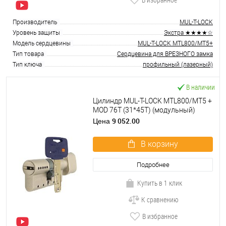
Производитель
MUL-T-LOCK
Уровень защиты
Экстра ★★★★☆
Модель сердцевины
MUL-T-LOCK MTL800/MT5+
Тип товара
Сердцевина для ВРЕЗНОГО замка
Тип ключа
профильный (лазерный)
В наличии
Цилиндр MUL-T-LOCK MTL800/MT5 +
MOD 76T (31*45T) (модульный)
никель сатин
9 052.00
Цена
В корзину
Подробнее
Купить в 1 клик
К сравнению
В избранное