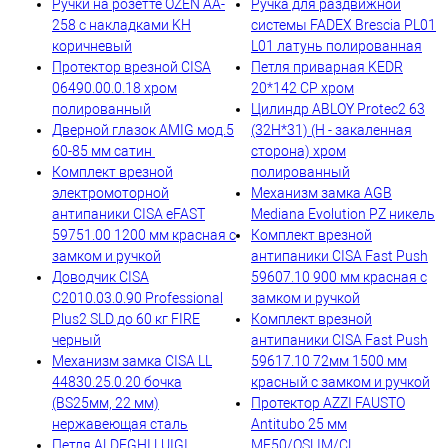
Ручки на розетте OZEN AA-
Ручка для раздвижной
258 с накладками KH
системы FADEX Brescia PL01
коричневый
L01 латунь полированная
Протектор врезной CISA
Петля приварная KEDR
06490.00.0.18 хром
20*142 CP хром
полированный
Цилиндр ABLOY Protec2 63
Дверной глазок AMIG мод.5
(32H*31) (H - закаленная
60-85 мм сатин
сторона) хром
Комплект врезной
полированный
электромоторной
Механизм замка AGB
антипаники CISA eFAST
Mediana Evolution PZ никель
59751.00 1200 мм красная с
Комплект врезной
замком и ручкой
антипаники CISA Fast Push
Доводчик CISA
59607.10 900 мм красная с
C2010.03.0.90 Professional
замком и ручкой
Plus2 SLD до 60 кг FIRE
Комплект врезной
черный
антипаники CISA Fast Push
Механизм замка CISA LL
59617.10 72мм 1500 мм
44830.25.0.20 бочка
красный с замком и ручкой
(BS25мм, 22 мм)
Протектор AZZI FAUSTO
нержавеющая сталь
Antitubo 25 мм
Петля ALDEGHI LUIGI
ME50/QSLIM/CL