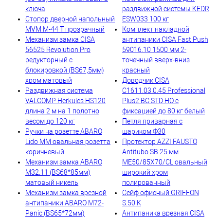
ключа
раздвижной системы KEDR
Стопор дверной напольный
ESW033 100 кг
MVM M-44 T прозрачный
Комплект накладной
Механизм замка CISA
антипаники CISA Fast Push
56525 Revolution Pro
59016.10 1500 мм 2-
редукторный с
точечный вверх-вниз
блокировкой (BS67,5мм)
красный
хром матовый
Доводчик CISA
Раздвижная система
C1611.03.0.45 Professional
VALCOMP Herkules HS120
Plus2 BC STD HO с
длина 2 м на 1 полотно
фиксацией до 80 кг белый
весом до 120 кг
Петля приварная с
Ручки на розетте ABARO
шариком Ф30
Lido MM овальная розетта
Протектор AZZI FAUSTO
коричневый
Antitubo SB 25 мм
Механизм замка ABARO
ME50/85X70/CL овальный
M32.11 (BS68*85мм)
широкий хром
матовый никель
полированный
Механизм замка врезной
Сейф офисный GRIFFON
антипаники ABARO M72-
S.50.K
Panic (BS65*72мм)
Антипаника врезная CISA