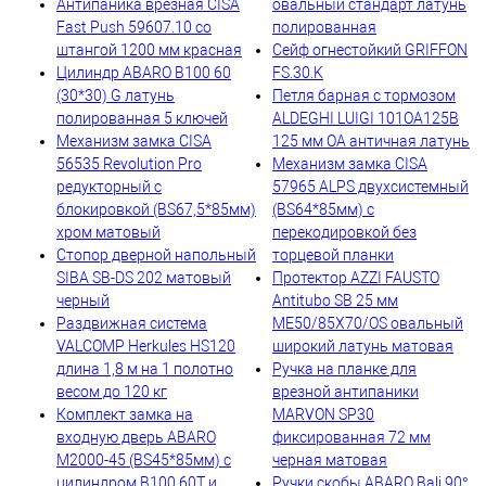
Антипаника врезная CISA
овальный стандарт латунь
Fast Push 59607.10 со
полированная
штангой 1200 мм красная
Сейф огнестойкий GRIFFON
Цилиндр ABARO B100 60
FS.30.K
(30*30) G латунь
Петля барная с тормозом
полированная 5 ключей
ALDEGHI LUIGI 101OA125B
Механизм замка CISA
125 мм OA античная латунь
56535 Revolution Pro
Механизм замка CISA
редукторный с
57965 ALPS двухсистемный
блокировкой (BS67,5*85мм)
(BS64*85мм) с
хром матовый
перекодировкой без
Стопор дверной напольный
торцевой планки
SIBA SB-DS 202 матовый
Протектор AZZI FAUSTO
черный
Antitubo SB 25 мм
Раздвижная система
ME50/85X70/OS овальный
VALCOMP Herkules HS120
широкий латунь матовая
длина 1,8 м на 1 полотно
Ручка на планке для
весом до 120 кг
врезной антипаники
Комплект замка на
MARVON SP30
входную дверь ABARO
фиксированная 72 мм
M2000-45 (BS45*85мм) с
черная матовая
цилиндром B100 60T и
Ручки скобы ABARO Bali 90°