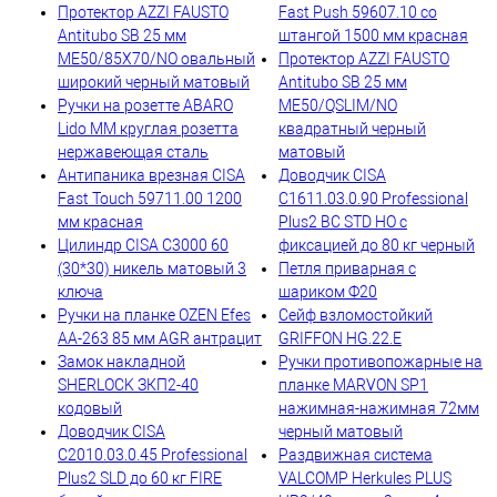
Протектор AZZI FAUSTO
Fast Push 59607.10 со
Antitubo SB 25 мм
штангой 1500 мм красная
ME50/85X70/NO овальный
Протектор AZZI FAUSTO
широкий черный матовый
Antitubo SB 25 мм
Ручки на розетте ABARO
ME50/QSLIM/NO
Lido MM круглая розетта
квадратный черный
нержавеющая сталь
матовый
Антипаника врезная CISA
Доводчик CISA
Fast Touch 59711.00 1200
C1611.03.0.90 Professional
мм красная
Plus2 BC STD HO с
Цилиндр CISA C3000 60
фиксацией до 80 кг черный
(30*30) никель матовый 3
Петля приварная с
ключа
шариком Ф20
Ручки на планке OZEN Efes
Сейф взломостойкий
AA-263 85 мм AGR антрацит
GRIFFON HG.22.E
Замок накладной
Ручки противопожарные на
SHERLOCK ЗКП2-40
планке MARVON SP1
кодовый
нажимная-нажимная 72мм
Доводчик CISA
черный матовый
C2010.03.0.45 Professional
Раздвижная система
Plus2 SLD до 60 кг FIRE
VALCOMP Herkules PLUS