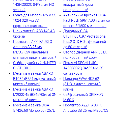
143NO032Q 84*32 мм NO
квадратный хром
черный
полированный
Ручка для мебели MVM SS-
Антипаника врезная CISA
1024 320 мм SS
Fast Push 59617.00 72 мм со
нержавеющая сталь
штангой 1500 мм красная
Шпингалет CLASS 140 AB
Доводчик CISA
бронза
C1511.03.0.97 Professional
Протектор AZZI FAUSTO
Plus2 STD HO с фиксацией
Antitubo SB 25 мм
до 80 кг серый
ME50/KSV овальный
Стопор дверной APRILE LC
стандарт никель матовый
полированный хром
Сейф оружейный HUNTER
Петля ALDEGHI LUIGI
GLST.130.K
143CS032Q 84*32 мм CS
Механизм замка ABARO
сатин хром
B1082 (BS51мм) матовый
Цилиндр EVVA 4KS 62
никель 5 ключей
(31*31) никель сатин 3
Механизм замка ABARO
ключа
M2000-45 (BS45*85мм) SN
Сейф офисный GRIFFON
матовый никель
M.60.K
Механизм замка CISA
Протектор AZZI FAUSTO
57426.60 Monoblock 257L
Antitubo SB 25 мм ME50/OS