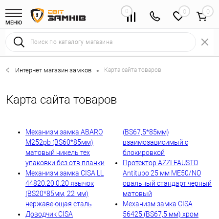
0
0
МЕНЮ
Интернет магазин замков
Карта сайта товаров
•
Карта сайта товаров
Механизм замка ABARO
(BS67,5*85мм)
M252pb (BS60*85мм)
взаимозависимый с
матовый никель тех
блокировкой
упаковки без отв.планки
Протектор AZZI FAUSTO
Механизм замка CISA LL
Antitubo 25 мм ME50/NO
44820.20.0.20 язычок
овальный стандарт черный
(BS20*85мм, 22 мм)
матовый
нержавеющая сталь
Механизм замка CISA
Доводчик CISA
56425 (BS67,5 мм) хром