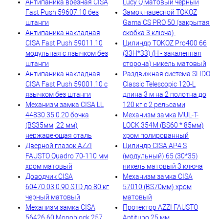
Антипаника врезная CISA
Lucy Q матовый черный
Fast Push 59607.10 без
Замок навесной TOKOZ
штанги
Gama CS PRO 50 (закрытая
Антипаника накладная
скобка 3 ключа)
CISA Fast Push 59011.10
Цилиндр TOKOZ Pro400 66
модульная с язычком без
(33H*33) (H - закаленная
штанги
сторона) никель матовый
Антипаника накладная
Раздвижная система SLIDO
CISA Fast Push 59001.10 с
Classic Telescopic 120-L
язычком без штанги
длина 3 м на 2 полотна до
Механизм замка CISA LL
120 кг с 2 рельсами
44830.35.0.20 бочка
Механизм замка MUL-T-
(BS35мм, 22 мм)
LOCK 354M (BS60 * 85мм)
нержавеющая сталь
хром полированный
Дверной глазок AZZI
Цилиндр CISA AP4 S
FAUSTO Quadro 70-110 мм
(модульный) 65 (30*35)
хром матовый
никель матовый 3 ключа
Доводчик CISA
Механизм замка CISA
60470.03.0.90 STD до 80 кг
57010 (BS70мм) хром
черный матовый
матовый
Механизм замка CISA
Протектор AZZI FAUSTO
56426.60 Monoblock 257
Antitubo 25 мм