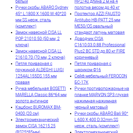
белый
HP2/40 длина 2 м на 4
Ручки скобы ABARO Sydney
полотна весом до 40 кг
45° L:1800 X:1600 W:40*20
Протектор AZZI FAUSTO
мм SS нерж. сталь
Antitubo HB-PATT 25 мм
(комплект)
ME50/OS овальный
Замок навесной CISA LL
стандарт латунь матовая
POP 21010.50 (50 мм, 2
Доводчик CISA
ключа)
C1610.03.0.88 Professional
Замок навесной CISA LL
Plus2 BC STD до 80 кг FIRE
21610.70 (70 мм, 2 ключа)
коричневый
Петля приварная c
Петля приварная с
пружиной ALDEGHI LUIGI
шариком Ф16
1254AL155DS 155 мм
Сейф мебельный FEROCON
правая
БС-17К
Ручка мебельная BOSETTI
Ручки противопожарные на
MARELLA Classic 86*64 мм
планке MARVON SP3 глухая
золото античное
нажимная-нажимная
Кэшбокс BUROMAX BM-
черный матовый
0400 (20 см)
Ручки скобы ABARO Bali 90°
Электромеханический
L:600 X:400 D:32mm SS
замок CISA 16215.25
нерж. сталь (комплект)
(BS25*85мм)
Электромеханический