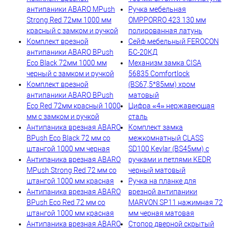
антипаники ABARO МPush
Ручка мебельная
Strong Red 72мм 1000 мм
OMPPORRO 423 130 мм
красный с замком и ручкой
полированная латунь
Комплект врезной
Сейф мебельный FEROCON
антипаники ABARO BPush
БС-20КД
Eco Black 72мм 1000 мм
Механизм замка CISA
черный с замком и ручкой
56835 Comfortlock
Комплект врезной
(BS67,5*85мм) хром
антипаники ABARO BPush
матовый
Eco Red 72мм красный 1000
Цифра «4» нержавеющая
мм с замком и ручкой
сталь
Антипаника врезная ABARO
Комплект замка
BPush Eco Black 72 мм со
межкомнатный CLASS
штангой 1000 мм черная
SD100 Kevlar (BS45мм) с
Антипаника врезная ABARO
ручками и петлями KEDR
МPush Strong Red 72 мм со
черный матовый
штангой 1000 мм красная
Ручка на планке для
Антипаника врезная ABARO
врезной антипаники
BPush Eco Red 72 мм со
MARVON SP11 нажимная 72
штангой 1000 мм красная
мм черная матовая
Антипаника врезная ABARO
Стопор дверной скрытый