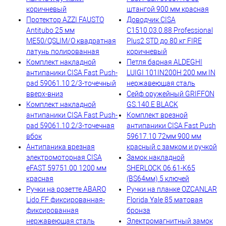
коричневый
штангой 900 мм красная
Протектор AZZI FAUSTO
Доводчик CISA
Antitubo 25 мм
C1510.03.0.88 Professional
ME50/QSLIM/O квадратная
Plus2 STD до 80 кг FIRE
латунь полированная
коричневый
Комплект накладной
Петля барная ALDEGHI
антипаники CISA Fast Push-
LUIGI 101IN200H 200 мм IN
pad 59061.10 2/3-точечный
нержавеющая сталь
вверх-вниз
Сейф оружейный GRIFFON
Комплект накладной
GS.140.E BLACK
антипаники CISA Fast Push-
Комплект врезной
pad 59061.10 2/3-точечная
антипаники CISA Fast Push
вбок
59617.10 72мм 900 мм
Антипаника врезная
красный с замком и ручкой
электромоторная CISA
Замок накладной
eFAST 59751.00 1200 мм
SHERLOCK 06.61-K65
красная
(BS64мм) 5 ключей
Ручки на розетте ABARO
Ручки на планке OZCANLAR
Lido FF фиксированная-
Florida Yale 85 матовая
фиксированная
бронза
нержавеющая сталь
Электромагнитный замок