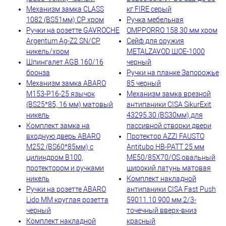
Механизм замка CLASS
кг FIRE серый
1082 (BS51мм) CP хром
Ручка мебельная
Ручки на розетте GAVROCHE
OMPPORRO 158 30 мм хром
Argentum Ag-Z2 SN/CP
Сейф для оружия
никель/хром
METALZAVOD ШОЕ-1000
Шпингалет AGB 160/16
черный
бронза
Ручки на планке Запорожье
Механизм замка ABARO
85 черный
M153-P16-25 язычок
Механизм замка врезной
(BS25*85, 16 мм) матовый
антипаники CISA SikurExit
никель
43295.30 (BS30мм) для
Комплект замка на
пассивной створки двери
входную дверь ABARO
Протектор AZZI FAUSTO
M252 (BS60*85мм) с
Antitubo HB-PATT 25 мм
цилиндром B100,
ME50/85X70/OS овальный
протектором и ручками
широкий латунь матовая
никель
Комплект накладной
Ручки на розетте ABARO
антипаники CISA Fast Push
Lido MM круглая розетта
59011.10 900 мм 2/3-
черный
точечный вверх-вниз
Комплект накладной
красный