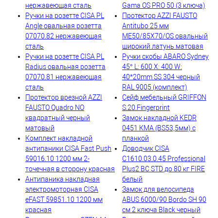
нержавеющая сталь
Gama OS PRO 50 (3 ключа)
Ручки на розетте CISA PL
Протектор AZZI FAUSTO
Angle овальная розетта
Antitubo 25 мм
07070.82 нержавеющая
ME50/85X70/OS овальный
сталь
широкий латунь матовая
Ручки на розетте CISA PL
Ручки скобы ABARO Sydney
Radius овальная розетта
45° L: 600 X: 400 W:
07070.81 нержавеющая
40*20mm SS 304 черный
сталь
RAL 9005 (комплект)
Протектор врезной AZZI
Сейф мебельный GRIFFON
FAUSTO Quadro NO
S.20.Fingerprint
квадратный черный
Замок накладной KEDR
матовый
0451 КМА (BS53,5мм) с
Комплект накладной
планкой
антипаники CISA Fast Push
Доводчик CISA
59016.10 1200 мм 2-
C1610.03.0.45 Professional
точечная в сторону красная
Plus2 BC STD до 80 кг FIRE
Антипаника накладная
белый
электромоторная CISA
Замок для велосипеда
eFAST 59851.10 1200 мм
ABUS 6000/90 Bordo SH 90
красная
см 2 ключа Black черный