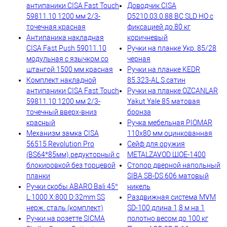
антипаники CISA Fast Touch
Доводчик CISA
59811.10 1200 мм 2/3-
D5210.03.0.88 BC SLD HO с
точечная красная
фиксацией до 80 кг
Антипаника накладная
коричневый
CISA Fast Push 59011.10
Ручки на планке Укр. 85/28
модульная с язычком со
черная
штангой 1500 мм красная
Ручки на планке KEDR
Комплект накладной
85.323-AL S сатин
антипаники CISA Fast Touch
Ручки на планке OZCANLAR
59811.10 1200 мм 2/3-
Yakut Yale 85 матовая
точечный вверх-вниз
бронза
красный
Ручка мебельная PIOMAR
Механизм замка CISA
110х80 мм оцинкованная
56515 Revolution Pro
Сейф для оружия
(BS64*85мм) редукторный с
METALZAVOD ШОЕ-1400
блокировкой без торцевой
Стопор дверной напольный
планки
SIBA SB-DS 606 матовый
Ручки скобы ABARO Bali 45°
никель
L:1000 X:800 D:32mm SS
Раздвижная система MVM
нерж. сталь (комплект)
SD-100 длина 1,8 м на 1
Ручки на розетте SICMA
полотно весом до 100 кг