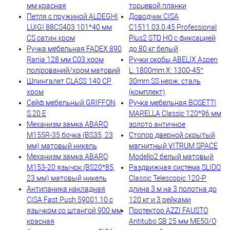
мм красная
торцевой планки
Петля с пружиной ALDEGHI
Доводчик CISA
LUIGI 88CS403 101*40 мм
C1511.03.0.45 Professional
CS сатин хром
Plus2 STD HO с фиксацией
Ручка мебельная FADEX 890
до 80 кг белый
Rania 128 мм C03 хром
Ручки скобы ABELIX Aspen
полірований/хром матовий
L: 1800mm X: 1300-45°
Шпингалет CLASS 140 CP
30mm SS нерж. сталь
хром
(комплект)
Сейф мебельный GRIFFON
Ручка мебельная BOSETTI
S.20.E
MARELLA Classic 120*96 мм
Механизм замка ABARO
золото античное
M155R-35 бочка (BS35, 23
Стопор дверной скрытый
мм) матовый никель
магнитный VITRUM SPACE
Механизм замка ABARO
Modello2 белый матовый
M153-20 язычок (BS20*85,
Раздвижная система SLIDO
23 мм) матовый никель
Classic Telescopic 120-P
Антипаника накладная
длина 3 м на 3 полотна до
CISA Fast Push 59001.10 с
120 кг и 3 рейками
язычком со штангой 900 мм
Протектор AZZI FAUSTO
красная
Antitubo SB 25 мм ME50/O