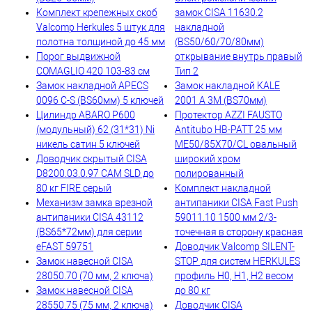
Комплект крепежных скоб
замок CISA 11630.2
Valcomp Herkules 5 штук для
накладной
полотна толщиной до 45 мм
(BS50/60/70/80мм)
Порог выдвижной
открывание внутрь правый
COMAGLIO 420 103-83 см
Тип 2
Замок накладной APECS
Замок накладной KALE
0096 C-S (BS60мм) 5 ключей
2001 A 3M (BS70мм)
Цилиндр ABARO P600
Протектор AZZI FAUSTO
(модульный) 62 (31*31) Ni
Antitubo HB-PATT 25 мм
никель сатин 5 ключей
ME50/85X70/CL овальный
Доводчик скрытый CISA
широкий хром
D8200.03.0.97 CAM SLD до
полированный
80 кг FIRE серый
Комплект накладной
Механизм замка врезной
антипаники CISA Fast Push
антипаники CISA 43112
59011.10 1500 мм 2/3-
(BS65*72мм) для серии
точечная в сторону красная
eFAST 59751
Доводчик Valcomp SILENT-
Замок навесной CISA
STOP для систем HERKULES
28050.70 (70 мм, 2 ключа)
профиль H0, H1, H2 весом
Замок навесной CISA
до 80 кг
28550.75 (75 мм, 2 ключа)
Доводчик CISA