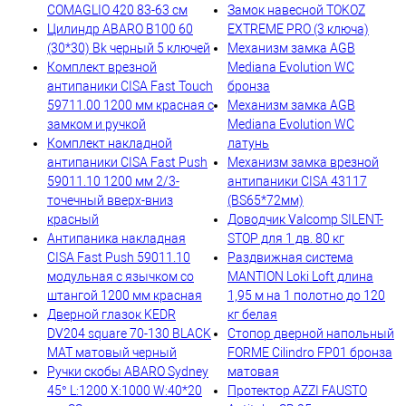
COMAGLIO 420 83-63 см
Замок навесной TOKOZ
Цилиндр ABARO B100 60
EXTREME PRO (3 ключа)
(30*30) Bk черный 5 ключей
Механизм замка AGB
Комплект врезной
Mediana Evolution WC
антипаники CISA Fast Touch
бронза
59711.00 1200 мм красная с
Механизм замка AGB
замком и ручкой
Mediana Evolution WC
Комплект накладной
латунь
антипаники CISA Fast Push
Механизм замка врезной
59011.10 1200 мм 2/3-
антипаники CISA 43117
точечный вверх-вниз
(BS65*72мм)
красный
Доводчик Valcomp SILENT-
Антипаника накладная
STOP для 1 дв. 80 кг
CISA Fast Push 59011.10
Раздвижная система
модульная с язычком со
MANTION Loki Loft длина
штангой 1200 мм красная
1,95 м на 1 полотно до 120
Дверной глазок KEDR
кг белая
DV204 square 70-130 BLACK
Стопор дверной напольный
MAT матовый черный
FORME Cilindro FP01 бронза
Ручки скобы ABARO Sydney
матовая
45° L:1200 X:1000 W:40*20
Протектор AZZI FAUSTO