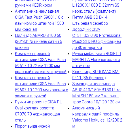
ручками KEDR хром
L:1200 X:1000 D:32mm SS
Антипаника накладная
нерж. сталь (комплект)
CISA Fast Push 59001.10 с
Петля AGB 3D D-14
язычком со штангой 1500
штыревая серебро
мм красная
Доводчик CISA
Цилиндр ABARO B100 60
C1511.03.0.90 Professional
(30*30) Ni никель сатин 5
Plus2 STD HO с фиксацией
ключей
до 80 кг черный
Комплект врезной
Ручка мебельная BOSETTI
антипаники CISA Fast Push
MARELLA Florence золото
59617.10 72мм 1200 мм
античное
красный с замком и ручкой
Ключница BUROMAX BM-
Комплект врезной
0411 (36 брелков)
антипаники CISA Fast Push
Замок для велосипеда
59607.10 1200 мм красная с
ABUS 410/150HB180 Ultra
замком и ручкой
Mini SH 180 мм 2 ключа +
Ручки на розетте CISA PL
трос Cobra 10/120 120 см
Oval круглая розетта
Алюминиевый
07070.70 нержавеющая
направляющий профиль
сталь
Valcomp Herkules H2/200 2
Порог выдвижной
м