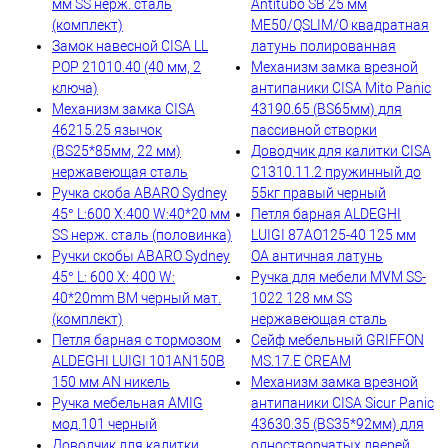
мм SS нерж. сталь
Antitubo SB 25 мм
(комплект)
ME50/QSLIM/O квадратная
Замок навесной CISA LL
латунь полированная
POP 21010.40 (40 мм, 2
Механизм замка врезной
ключа)
антипаники CISA Mito Panic
Механизм замка CISA
43190.65 (BS65мм) для
46215.25 язычок
пассивной створки
(BS25*85мм, 22 мм)
Доводчик для калитки CISA
нержавеющая сталь
C1310.11.2 пружинный до
Ручка скоба ABARO Sydney
55кг правый черный
45° L:600 X:400 W:40*20 мм
Петля барная ALDEGHI
SS нерж. сталь (половинка)
LUIGI 87AO125-40 125 мм
Ручки скобы ABARO Sydney
ОА античная латунь
45° L: 600 X: 400 W:
Ручка для мебели MVM SS-
40*20mm BM черный мат.
1022 128 мм SS
(комплект)
нержавеющая сталь
Петля барная с тормозом
Сейф мебельный GRIFFON
ALDEGHI LUIGI 101AN150B
MS.17.E CREAM
150 мм AN никель
Механизм замка врезной
Ручка мебельная AMIG
антипаники CISA Sicur Panic
мод.101 черный
43630.35 (BS35*92мм) для
Доводчик для калитки
одностворчатых дверей