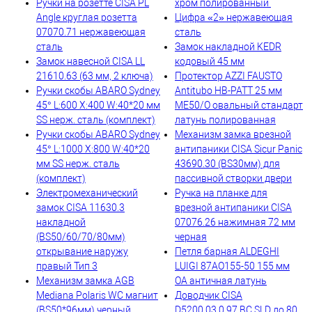
Ручки на розетте CISA PL
хром полированный
Angle круглая розетта
Цифра «2» нержавеющая
07070.71 нержавеющая
сталь
сталь
Замок накладной KEDR
Замок навесной CISA LL
кодовый 45 мм
21610.63 (63 мм, 2 ключа)
Протектор AZZI FAUSTO
Ручки скобы ABARO Sydney
Antitubo HB-PATT 25 мм
45° L:600 X:400 W:40*20 мм
ME50/O овальный стандарт
SS нерж. сталь (комплект)
латунь полированная
Ручки скобы ABARO Sydney
Механизм замка врезной
45° L:1000 X:800 W:40*20
антипаники CISA Sicur Panic
мм SS нерж. сталь
43690.30 (BS30мм) для
(комплект)
пассивной створки двери
Электромеханический
Ручка на планке для
замок CISA 11630.3
врезной антипаники CISA
накладной
07076.26 нажимная 72 мм
(BS50/60/70/80мм)
черная
открывание наружу
Петля барная ALDEGHI
правый Тип 3
LUIGI 87AO155-50 155 мм
Механизм замка AGB
ОА античная латунь
Mediana Polaris WC магнит
Доводчик CISA
(BS50*96мм) черный
D5200.03.0.97 BC SLD до 80