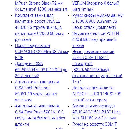
МPush Strong Black 72 мм
VERUM Stoppino X белый
со штангой 1000 мм черная
магнитный
Комплект замка для
Ручки скобы ABARO Bali 90°
калитки и ворот CISA LL
L:1000 X:800 D:32mm SS
44820.25 (труба 40×40) с
нерж. сталь (комплект)
цилиндром C2000 60 мм и
Замок накладной POTENT
ручками
420 (BS60мм) правый 3
Порог выдвижной
ключа
COMAGLIO 422 Mini 93-73 cм
Электромеханический
FIRE
замок CISA 11630.1
Доводчик CISA
накладной
60460/60470.03.0.44 STD до
(BS50/60/70/80мм)
80 кг черный
открывание внутрь левый
Антипаника накладная
Тип 1
CISA Fast Push-pad
Доводчик для калитки
59061.10 модульная с
ALDEGHI LUIGI 114CS170S
язычком
левый сатин хром
Антипаника накладная
Замок для велосипеда
CISA Fast Push 59016.10.0
ABUS 410/150HB180 Ultra
модульная без язычка без
Mini SH 180 мм 2 ключа
штанги
Ручки на розетте COMIT