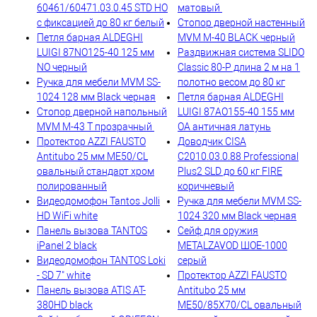
60461/60471.03.0.45 STD HO
матовый
с фиксацией до 80 кг белый
Стопор дверной настенный
Петля барная ALDEGHI
MVM M-40 BLACK черный
LUIGI 87NO125-40 125 мм
Раздвижная система SLIDO
NO черный
Classic 80-P длина 2 м на 1
Ручка для мебели MVM SS-
полотно весом до 80 кг
1024 128 мм Black черная
Петля барная ALDEGHI
Стопор дверной напольный
LUIGI 87AO155-40 155 мм
MVM M-43 T прозрачный
OА античная латунь
Протектор AZZI FAUSTO
Доводчик CISA
Antitubo 25 мм ME50/CL
C2010.03.0.88 Professional
овальный стандарт хром
Plus2 SLD до 60 кг FIRE
полированный
коричневый
Видеодомофон Tantos Jolli
Ручка для мебели MVM SS-
HD WiFi white
1024 320 мм Black черная
Панель вызова TANTOS
Сейф для оружия
iPanel 2 black
METALZAVOD ШОЕ-1000
Видеодомофон TANTOS Loki
серый
- SD 7" white
Протектор AZZI FAUSTO
Панель вызова ATIS AT-
Antitubo 25 мм
380HD black
ME50/85X70/CL овальный