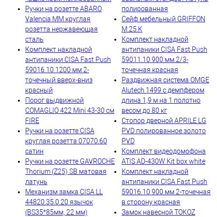
Ручки на розетте ABARO
полированная
Valencia MM круглая
Сейф мебельный GRIFFON
розетта нержавеющая
M.25.K
сталь
Комплект накладной
Комплект накладной
антипаники CISA Fast Push
антипаники CISA Fast Push
59011.10 900 мм 2/3-
59016.10 1200 мм 2-
точечная красная
точечный вверх-вниз
Раздвижная система OMGE
красный
Alutech 1499 с демпфером
Порог выдвижной
длина 1,9 м на 1 полотно
COMAGLIO 422 Mini 43-30 cм
весом до 80 кг
FIRE
Стопор дверной APRILE LG
Ручки на розетте CISA
PVD полированное золото
круглая розетта 07070.60
PVD
сатин
Комплект видеодомофона
Ручки на розетте GAVROCHE
ATIS AD-430W Kit box white
Thorium (Z25) SB матовая
Комплект накладной
латунь
антипаники CISA Fast Push
Механизм замка CISA LL
59016.10 900 мм 2-точечная
44820.35.0.20 язычок
в сторону красная
(BS35*85мм, 22 мм)
Замок навесной TOKOZ