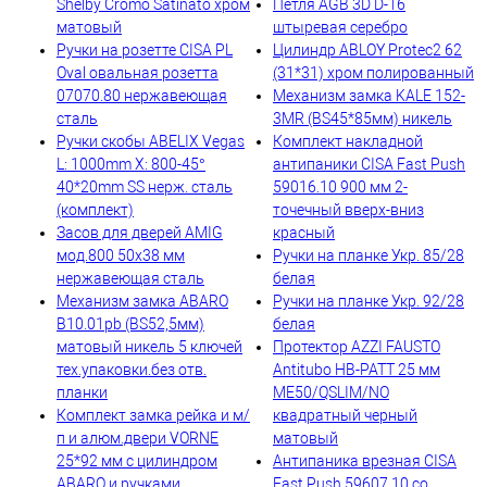
Shelby Cromo Satinato хром
Петля AGB 3D D-16
матовый
штыревая серебро
Ручки на розетте CISA PL
Цилиндр ABLOY Protec2 62
Oval овальная розетта
(31*31) хром полированный
07070.80 нержавеющая
Механизм замка KALE 152-
сталь
3MR (BS45*85мм) никель
Ручки скобы ABELIX Vegas
Комплект накладной
L: 1000mm X: 800-45°
антипаники CISA Fast Push
40*20mm SS нерж. сталь
59016.10 900 мм 2-
(комплект)
точечный вверх-вниз
Засов для дверей AMIG
красный
мод.800 50x38 мм
Ручки на планке Укр. 85/28
нержавеющая сталь
белая
Механизм замка ABARO
Ручки на планке Укр. 92/28
B10.01pb (BS52,5мм)
белая
матовый никель 5 ключей
Протектор AZZI FAUSTO
тех.упаковки.без отв.
Antitubo HB-PATT 25 мм
планки
ME50/QSLIM/NO
Комплект замка рейка и м/
квадратный черный
п и алюм.двери VORNE
матовый
25*92 мм с цилиндром
Антипаника врезная CISA
ABARO и ручками
Fast Push 59607.10 со