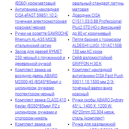
(BS60) хром матовый
овальный стандарт латунь
Антипаника накладная
матовая
CISA eFAST 59851.10 2-
Доводчик CISA
точечная электромоторная
C1511.03.0.88 Professional
красная/черная
Plus2 STD HO с фиксацией
Ручки на розетте GAVROCHE
до 80 кг коричневый
Rhenium AL-A35 MSCB
Петля барная с тормозом
итальянский сатин
ALDEGHI LUIGI 101AC150B
Засов для дверей RYMET
150 мм AC хром
250 черный с пружинной и
Сейф взломостойкий
деревянной ручкой
GRIFFON H.30.K
Комплект замка на
Комплект накладной
входную дверь ABARO
антипаники CISA Fast Push
M2000-45 (BS45*85мм) с
59011.10 1500 мм 2/3-
цилиндром, ручками,
точечный вверх-вниз
протектором черный
красный
Комплект замка CLASS 410
Ручки скобы ABARO Sydney
Kevlar (BS50*85мм) PZ с
45° L: 1400 X: 1200 W:
цилиндром, ручками и
40*20mm SS 304 нерж.
стопором никель
сталь (комплект)
Комплект замка на
Ручка для раздвижной