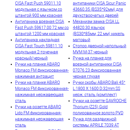
CISA Fast Push 59011.10
антипаники CISA Sicur Panic
модульная с язычком со
43660.35 (BS35*92мм) для
штангой 900 мм красная
двухстворчатых дверей
Антипаника врезная CISA
Механизм замка CISA LL
Fast Push 59617.00 72 мм со
44820.30 язычок
штангой 1200 мм красная
(BS30*85мм, 22 мм) никель
Антипаника накладная
матовый
CISA Fast Touch 59811.10
Стопор дверной напольный
модульная 2-точечная
MVM M-37 черный
красный/черный
Ручка на планке для
Ручки на планке ABARO
врезной антипаники CISA
Monaco FM фиксированная-
07076.23 фиксированная
нажимная антрацит
черная глухая
Ручки на планке ABARO
Ручки скобы ABARO Bali 45°
Monaco FM фиксированная-
L:1800 X:1600 D:32mm SS
нажимная нержавеющая
нерж. сталь (комплект)
сталь
Ручки на розетте GAVROCHE
Ручки на розетте ABARO
Thorium (Z25) Gold
Lido FM фиксированная-
полированное золото PVD
нажимная нержавеющая
Ручка для раздвижной
сталь
системы APRILE 7039 AT