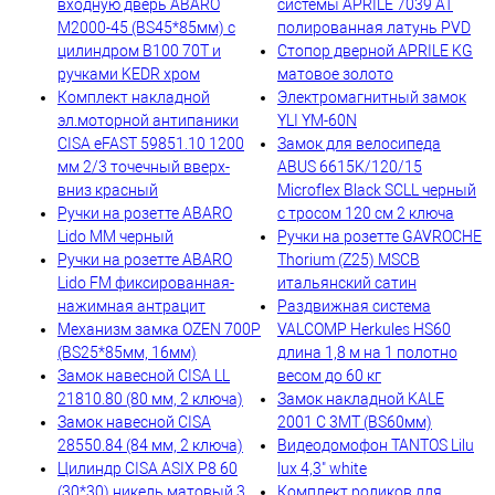
входную дверь ABARO
системы APRILE 7039 AT
M2000-45 (BS45*85мм) с
полированная латунь PVD
цилиндром B100 70T и
Стопор дверной APRILE KG
ручками KEDR хром
матовое золото
Комплект накладной
Электромагнитный замок
эл.моторной антипаники
YLI YM-60N
CISA eFAST 59851.10 1200
Замок для велосипеда
мм 2/3 точечный вверх-
ABUS 6615K/120/15
вниз красный
Microflex Black SCLL черный
Ручки на розетте ABARO
с тросом 120 см 2 ключа
Lido MM черный
Ручки на розетте GAVROCHE
Ручки на розетте ABARO
Thorium (Z25) MSCB
Lido FM фиксированная-
итальянский сатин
нажимная антрацит
Раздвижная система
Механизм замка OZEN 700P
VALCOMP Herkules HS60
(BS25*85мм, 16мм)
длина 1,8 м на 1 полотно
Замок навесной CISA LL
весом до 60 кг
21810.80 (80 мм, 2 ключа)
Замок накладной KALE
Замок навесной CISA
2001 C 3MT (BS60мм)
28550.84 (84 мм, 2 ключа)
Видеодомофон TANTOS Lilu
Цилиндр CISA ASIX P8 60
lux 4,3" white
(30*30) никель матовый 3
Комплект роликов для