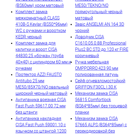
(BS60мм) хром матовый
ME50/TEKNO/NO
Комплект замка
прямоугольный черный
межкомнатный CLASS
матовый
410B-S Kevlar (BS50*96мм)
Завіс ANSELMI AN 164 3D
WC с ручками и воротком
чорний
KEDR черный
Доводчик CISA
Комплект замка для
C1610.05.0.88 Professional
калитки и ворот CISA
Plus2 BC STD до 120 кг FIRE
44830.25 «бочка» (труба
коричневый
40×40) с цилиндром 60 мм и
Ручка мебельная
ручками
OMPPORRO 423 90 мм
Протектор AZZI FAUSTO
полированная латунь
Antitubo 25 мм
Сейф огневзломостойкий
ME50/85X70/NO овальный
GRIFFON F30CL I.30.K
широкий черный матовый
Механизм замка CISA
Антипаника врезная CISA
56815 Comfortlock
Fast Push 59617.00 72 мм
(BS64*85мм) без торцевой
без штанги
планки
Антипаника накладная
Механизм замка CISA
CISA Fast Push 59001.10 с
57665 ALPS (BS64*85мм) с
язычком со штангой 1200
перекодировкой без