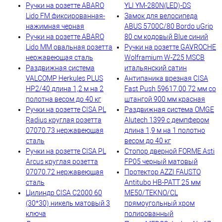
Ручки на розетте ABARO
YLI YM-280N(LED)-DS
Lido FM фиксированная-
Замок для велосипеда
нажимная черная
ABUS 5700C/80 Bordo uGrip
Ручки на розетте ABARO
80 см кодовый Blue синий
Lido MM овальная розетта
Ручки на розетте GAVROCHE
нержавеющая сталь
Wolframium W-Z25 MSCB
Раздвижная система
итальянский сатин
VALCOMP Herkules PLUS
Антипаника врезная CISA
HP2/40 длина 1,2 м на 2
Fast Push 59617.00 72 мм со
полотна весом до 40 кг
штангой 900 мм красная
Ручки на розетте CISA PL
Раздвижная система OMGE
Radius круглая розетта
Alutech 1399 с демпфером
07070.73 нержавеющая
длина 1,9 м на 1 полотно
сталь
весом до 40 кг
Ручки на розетте CISA PL
Стопор дверной FORME Asti
Arcus круглая розетта
FP05 черный матовый
07070.72 нержавеющая
Протектор AZZI FAUSTO
сталь
Antitubo HB-PATT 25 мм
Цилиндр CISA C2000 60
ME50/TEKNO/CL
(30*30) никель матовый 3
прямоугольный хром
ключа
полированный