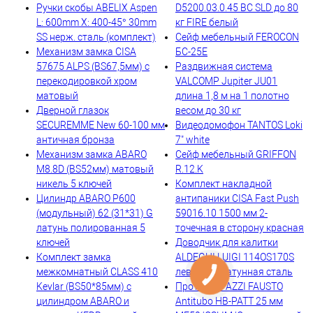
Ручки скобы ABELIX Aspen
D5200.03.0.45 BC SLD до 80
L: 600mm X: 400-45° 30mm
кг FIRE белый
SS нерж. сталь (комплект)
Сейф мебельный FEROCON
Механизм замка CISA
БС-25Е
57675 ALPS (BS67,5мм) с
Раздвижная система
перекодировкой хром
VALCOMP Jupiter JU01
матовый
длина 1,8 м на 1 полотно
Дверной глазок
весом до 30 кг
SECUREMME New 60-100 мм
Видеодомофон TANTOS Loki
античная бронза
7" white
Механизм замка ABARO
Сейф мебельный GRIFFON
M8.8D (BS52мм) матовый
R.12.K
никель 5 ключей
Комплект накладной
Цилиндр ABARO P600
антипаники CISA Fast Push
(модульный) 62 (31*31) G
59016.10 1500 мм 2-
латунь полированная 5
точечная в сторону красная
ключей
Доводчик для калитки
Комплект замка
ALDEGHI LUIGI 114OS170S
межкомнатный CLASS 410
левый OS латунная сталь
Kevlar (BS50*85мм) с
Протектор AZZI FAUSTO
цилиндром ABARO и
Antitubo HB-PATT 25 мм