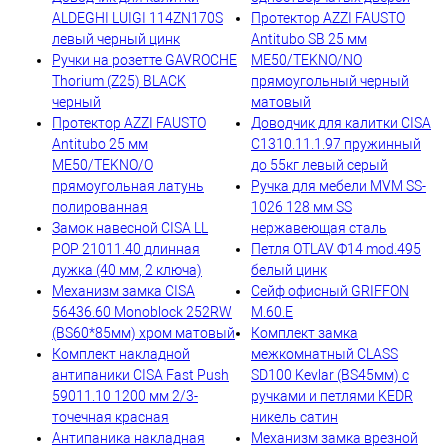
ALDEGHI LUIGI 114ZN170S
Протектор AZZI FAUSTO
левый черный цинк
Antitubo SB 25 мм
Ручки на розетте GAVROCHE
ME50/TEKNO/NO
Thorium (Z25) BLACK
прямоугольный черный
черный
матовый
Протектор AZZI FAUSTO
Доводчик для калитки CISA
Antitubo 25 мм
C1310.11.1.97 пружинный
ME50/TEKNO/O
до 55кг левый серый
прямоугольная латунь
Ручка для мебели MVM SS-
полированная
1026 128 мм SS
Замок навесной CISA LL
нержавеющая сталь
POP 21011.40 длинная
Петля OTLAV Ф14 mod.495
дужка (40 мм, 2 ключа)
белый цинк
Механизм замка CISA
Сейф офисный GRIFFON
56436.60 Monoblock 252RW
M.60.E
(BS60*85мм) хром матовый
Комплект замка
Комплект накладной
межкомнатный CLASS
антипаники CISA Fast Push
SD100 Kevlar (BS45мм) с
59011.10 1200 мм 2/3-
ручками и петлями KEDR
точечная красная
никель сатин
Антипаника накладная
Механизм замка врезной