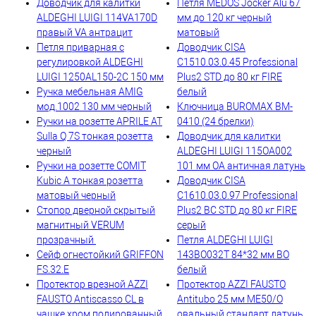
Доводчик для калитки
Петля MEDOS Jocker Alu 67
ALDEGHI LUIGI 114VA170D
мм до 120 кг черный
правый VA антрацит
матовый
Петля приварная с
Доводчик CISA
регулировкой ALDEGHI
C1510.03.0.45 Professional
LUIGI 1250AL150-2C 150 мм
Plus2 STD до 80 кг FIRE
Ручка мебельная AMIG
белый
мод.1002 130 мм черный
Ключница BUROMAX BM-
Ручки на розетте APRILE AT
0410 (24 брелки)
Sulla Q 7S тонкая розетта
Доводчик для калитки
черный
ALDEGHI LUIGI 115OA002
Ручки на розетте COMIT
101 мм OA античная латунь
Kubic A тонкая розетта
Доводчик CISA
матовый черный
C1610.03.0.97 Professional
Стопор дверной скрытый
Plus2 BC STD до 80 кг FIRE
магнитный VERUM
серый
прозрачный
Петля ALDEGHI LUIGI
Сейф огнестойкий GRIFFON
143BO032T 84*32 мм BO
FS.32.E
белый
Протектор врезной AZZI
Протектор AZZI FAUSTO
FAUSTO Antiscasso CL в
Antitubo 25 мм ME50/O
чашке хром полированный
овальный стандарт латунь