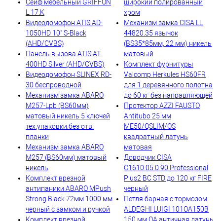
Сейф мебельный GRIFFON
широкий полированный
L.17.K
хром
Видеодомофон ATIS AD-
Механизм замка CISA LL
1050HD 10" S-Black
44820.35 язычок
(AHD/CVBS)
(BS35*85мм, 22 мм) никель
Панель вызова ATIS AT-
матовый
400HD Silver (AHD/CVBS)
Комплект фурнитуры
Видеодомофон SLINEX RD-
Valcomp Herkules HS60FR
30 беспроводной
для 1 деревянного полотна
Механизм замка ABARO
до 60 кг без направляющей
M257-Lpb (BS60мм)
Протектор AZZI FAUSTO
матовый никель 5 ключей
Antitubo 25 мм
тех.упаковки.без отв.
ME50/QSLIM/OS
планки
квадратный латунь
Механизм замка ABARO
матовая
M257 (BS60мм) матовый
Доводчик CISA
никель
C1610.05.0.90 Professional
Комплект врезной
Plus2 BC STD до 120 кг FIRE
антипаники ABARO МPush
черный
Strong Black 72мм 1000 мм
Петля барная с тормозом
черный с замком и ручкой
ALDEGHI LUIGI 101OA150B
Комплект врезной
150 мм OA античная латунь