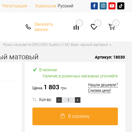
Регистрация
Русский
Українська
0
0
0
Заказать
звонок
Ручки на розетте ORO/ORO Quattro (15E) Black черный матовый ⭐
ный матовый
Артикул:
18030
В наличии
Наличие в розничных магазинах уточняйте
Нашли дешевле?
1 803
Цена
грн.
Снизим цену!
Кол-во:
В корзину