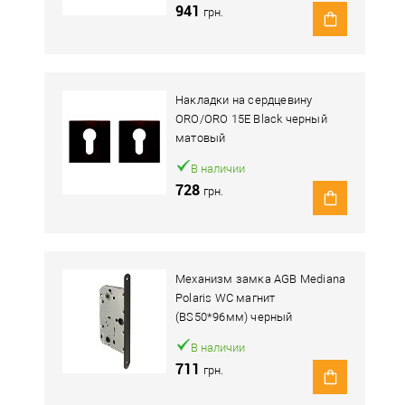
941
грн.
Накладки на сердцевину
ORO/ORO 15E Black черный
матовый
В наличии
728
грн.
Механизм замка AGB Mediana
Polaris WC магнит
(BS50*96мм) черный
В наличии
711
грн.