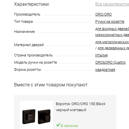
Характеристики:
Все характеристи
Производитель
ORO/ORO
Тип товара
Ручки на розетте
для входных двере
Назначение
межкомнатных дв
для металлических
Материал дверей
/
для деревянных д
Страна производитель
Италия
Модель ручки на розетте
ORO&ORO Quattro
Форма розетты
квадратная
Вместе с этим товаром покупают:
Вороток ORO/ORO 15E Black
черный матовый
В наличии