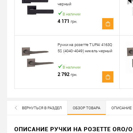
черный
Можем установить этот т
В наличии
4 171
грн.
Доставка
«Новой Почтой» по Украине
Ручки на розетте TUPAI 4163Q
5S (4040-4049) никель черный
Самовывоз
Минимальная сумма заказа 400 грн
В наличии
Доставка наложенным платежом от 400 грн
2 792
грн.
Отправить ссылку другу
ВЕРНУТЬСЯ В РАЗДЕЛ
ОБЗОР ТОВАРА
ОПИСАНИЕ
ВСЕ БРЕНДЫ ДАННОЙ КАТЕГОРИИ
ОПИСАНИЕ РУЧКИ НА РОЗЕТТЕ ORO/O