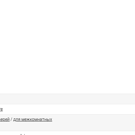
те
верей
/
для межкомнатных