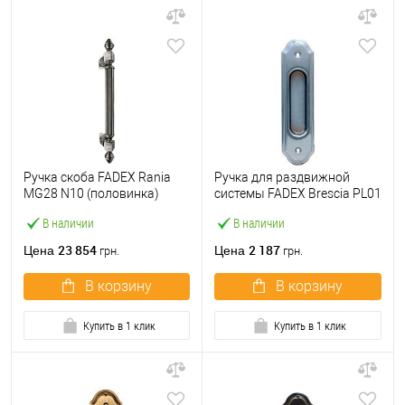
Ручка скоба FADEX Rania
Ручка для раздвижной
MG28 N10 (половинка)
системы FADEX Brescia PL01
античное железо
C02 хром матовый
В наличии
В наличии
23 854
2 187
Цена
Цена
грн.
грн.
В корзину
В корзину
Купить в 1 клик
Купить в 1 клик