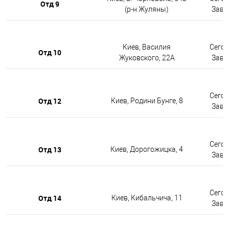
Отд 9
(р-н Жуляны)
Завтр
Киев, Василия
Сегод
Отд 10
Жуковского, 22А
Завтр
Сегод
Отд 12
Киев, Родини Бунге, 8
Завтр
Сегод
Отд 13
Киев, Дорогожицка, 4
Завтр
Сегод
Отд 14
Киев, Кибальчича, 11
Завтр