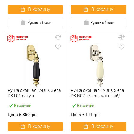
В корзину
В корзину
Купить в 1 клик
Купить в 1 клик
Ручка оконная FADEX Siena
Ручка оконная FADEX Siena
DK L01 латунь
DK N02 никель матовый/
полированная/черная
бежевая керамика
В наличии
В наличии
керамика
5 860
6 111
Цена
Цена
грн.
грн.
В корзину
В корзину