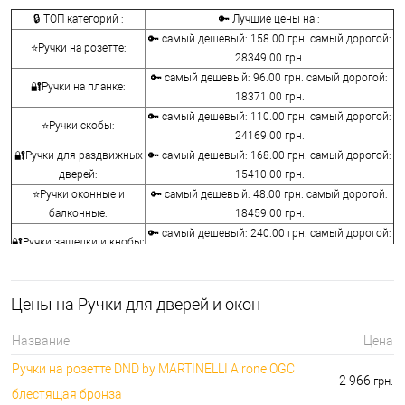
🔒 ТОП категорий :
🔑 Лучшие цены на :
🔑 самый дешевый: 158.00 грн. самый дорогой:
⭐Ручки на розетте:
28349.00 грн.
🔑 самый дешевый: 96.00 грн. самый дорогой:
🔐Ручки на планке:
18371.00 грн.
🔑 самый дешевый: 110.00 грн. самый дорогой:
⭐Ручки скобы:
24169.00 грн.
🔐Ручки для раздвижных
🔑 самый дешевый: 168.00 грн. самый дорогой:
дверей:
15410.00 грн.
⭐Ручки оконные и
🔑 самый дешевый: 48.00 грн. самый дорогой:
балконные:
18459.00 грн.
🔑 самый дешевый: 240.00 грн. самый дорогой:
🔐Ручки защелки и кнобы:
10440.00 грн.
⭐Воротки для ванной и
🔑 самый дешевый: 76.00 грн. самый дорогой:
туалета:
12236.00 грн.
Цены на Ручки для дверей и окон
🔐Накладки на
🔑 самый дешевый: 76.00 грн. самый дорогой:
сердцевины:
7276.00 грн.
Название
Цена
🔑 самый дешевый: 50.00 грн. самый дорогой:
⭐Аксессуары для ручек:
Ручки на розетте DND by MARTINELLI Aironе OGC
1442.00 грн.
2 966
грн.
блестящая бронза