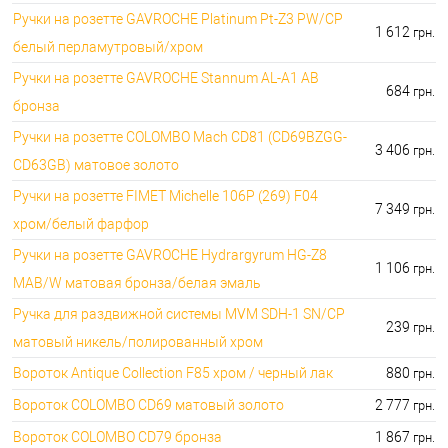
Ручки на розетте GAVROCHE Platinum Pt-Z3 PW/CP
1 612
грн.
белый перламутровый/хром
Ручки на розетте GAVROCHE Stannum AL-A1 AB
684
грн.
бронза
Ручки на розетте COLOMBO Mach CD81 (CD69BZGG-
3 406
грн.
CD63GB) матовое золото
Ручки на розетте FIMET Michelle 106P (269) F04
7 349
грн.
хром/белый фарфор
Ручки на розетте GAVROCHE Hydrargyrum HG-Z8
1 106
грн.
MAB/W матовая бронза/белая эмаль
Ручка для раздвижной системы MVM SDH-1 SN/CP
239
грн.
матовый никель/полированный хром
Вороток Antique Collection F85 хром / черный лак
880
грн.
Вороток COLOMBO CD69 матовый золото
2 777
грн.
Вороток COLOMBO CD79 бронза
1 867
грн.