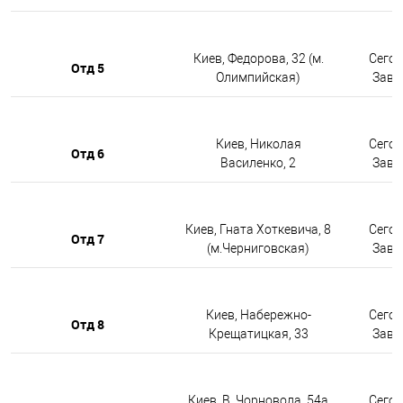
Киев, Федорова, 32 (м.
Сегод
Отд 5
Олимпийская)
Завтр
Киев, Николая
Сегод
Отд 6
Василенко, 2
Завтр
Киев, Гната Хоткевича, 8
Сегод
Отд 7
(м.Черниговская)
Завтр
Киев, Набережно-
Сегод
Отд 8
Крещатицкая, 33
Завтр
Киев, В. Чорновола, 54а
Сегод