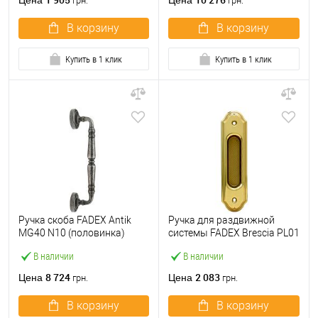
Цена
Цена
грн.
грн.
В корзину
В корзину
Купить в 1 клик
Купить в 1 клик
Ручка скоба FADEX Antik
Ручка для раздвижной
MG40 N10 (половинка)
системы FADEX Brescia PL01
античное железо
S01 матовая латунь
В наличии
В наличии
8 724
2 083
Цена
Цена
грн.
грн.
В корзину
В корзину