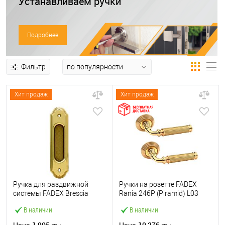
Устанавливаем ручки
Подробнее
Фильтр
Хит продаж
Хит продаж
Ручка для раздвижной
Ручки на розетте FADEX
системы FADEX Brescia
Rania 246P (Piramid) L03
PL01 L01 латунь
латунь полированная/
В наличии
В наличии
полированная
латунь матовая
1 905
10 276