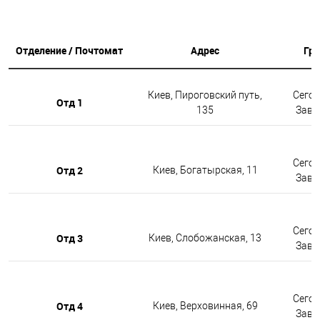
Отделение / Почтомат
Адрес
Гр
Киев, Пироговский путь,
Сегод
Отд 1
135
Завтр
Сегод
Отд 2
Киев, Богатырская, 11
Завтр
Сегод
Отд 3
Киев, Слобожанская, 13
Завтр
Сегод
Отд 4
Киев, Верховинная, 69
Завтр