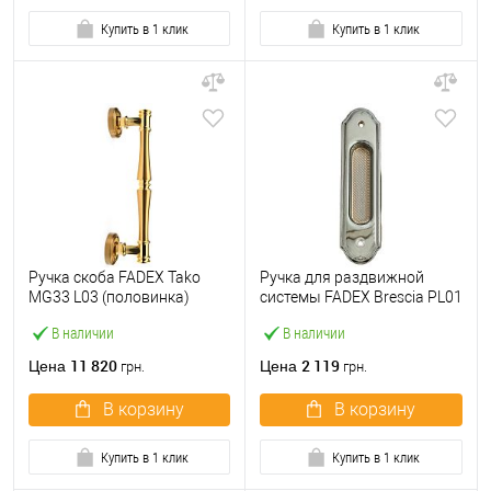
Купить в 1 клик
Купить в 1 клик
Ручка скоба FADEX Tako
Ручка для раздвижной
MG33 L03 (половинка)
системы FADEX Brescia PL01
латунь полированная/
C01 хром полированный
В наличии
В наличии
латунь матовая
11 820
2 119
Цена
Цена
грн.
грн.
В корзину
В корзину
Купить в 1 клик
Купить в 1 клик