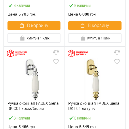
потрескавшаяся керамика
бежевая керамика
В наличии
В наличии
5 703
6 080
Цена
Цена
грн.
грн.
В корзину
В корзину
Купить в 1 клик
Купить в 1 клик
Ручка оконная FADEX Siena
Ручка оконная FADEX Siena
DK C01 хром/белая
DK L01 латунь
керамика
полированная/белая
В наличии
В наличии
керамика
5 466
5 549
Цена
Цена
грн.
грн.