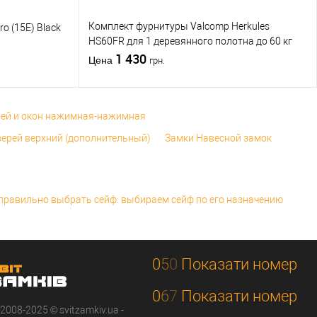
Комплект фурнитуры Valcomp Herkules
o (15E) Black
HS60FR для 1 деревянного полотна до 60 кг
без направляющей
1 430
Цена
грн.
рей и окон нажимная-нажимная
верей верхний (дополнительный)
Замки Навесной замок
правильно выбрать сейф: выбираем сейф по его назначению
0
5
0
Показати номер
0
6
7
Показати номер
 2008-2025 © svitzamkiv.ua -