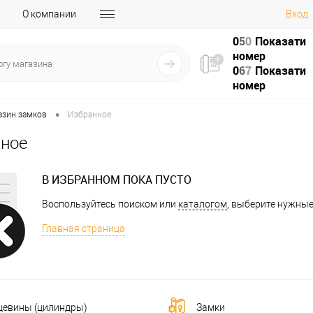
О компании
Вход
0
5
0
Показати
номер
0
6
7
Показати
номер
•
азин замков
Избранное
ное
В ИЗБРАННОМ ПОКА ПУСТО
Воспользуйтесь поиском или
каталогом
, выберите нужные
Главная страница
цевины (цилиндры)
Замки