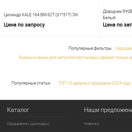
Доводчик RYOBI
Цилиндр KALE 164 BM 62T (31*31T) SN
Белый
Цена по запросу
Цена по за
Популярные фильтры:
Сердцев
Врезные замки для металлопластиковых дверей только 
Популярные статьи:
ТОП-10 дверных сердцевин 2024 года
Каталог
Наши предложен
Сердцевины (цилиндры)
Новинки