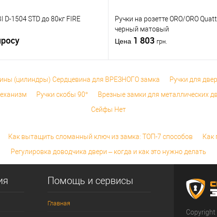
 D-1504 STD до 80кг FIRE
Ручки на розетте ORO/ORO Quattr
черный матовый
просу
1 803
Цена
грн.
ины (цилиндры) Сердцевина для ВРЕЗНОГО замка
Ручки для две
механизм
Ручки скобы 90°
Врезные замки для металлических д
Сейфы Нет
Как вытащить сломанный ключ из замка: ТОП-7 способов
Как 
Регулировка доводчика двери – когда и как это нужно делать
ия
Помощь и сервисы
Главная
Copyright