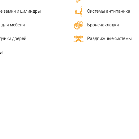
е замки и цилиндры
Системы антипаника
и для мебели
Броненакладки
дчики дверей
Раздвижные системы
ы