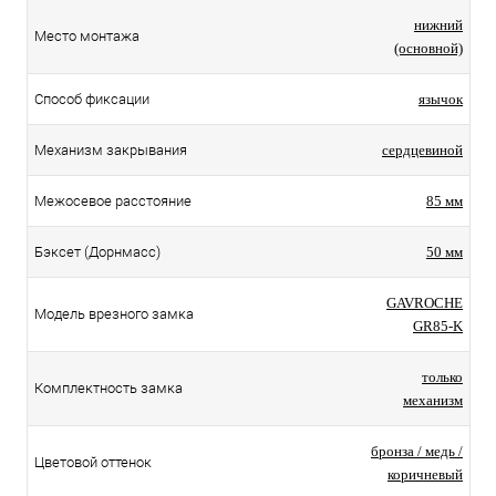
нижний
Место монтажа
(основной)
Способ фиксации
язычок
Механизм закрывания
сердцевиной
Межосевое расстояние
85 мм
Бэксет (Дорнмасс)
50 мм
GAVROCHE
Модель врезного замка
GR85-K
только
Комплектность замка
механизм
бронза / медь /
Цветовой оттенок
коричневый