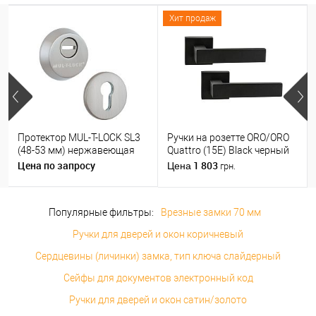
Хит продаж
Протектор MUL-T-LOCK SL3
Ручки на розетте ORO/ORO
(48-53 мм) нержавеющая
Quattro (15E) Black черный
сталь
матовый
Цена по запросу
1 803
Цена
грн.
Популярные фильтры:
Врезные замки 70 мм
Ручки для дверей и окон коричневый
Сердцевины (личинки) замка, тип ключа слайдерный
Сейфы для документов электронный код
Ручки для дверей и окон сатин/золото