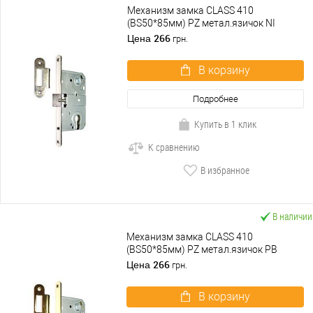
Механизм замка CLASS 410
(BS50*85мм) PZ метал.язичок NI
никель полированный
266
Цена
грн.
В корзину
Подробнее
Купить в 1 клик
К сравнению
В избранное
В наличии
Механизм замка CLASS 410
(BS50*85мм) PZ метал.язичок PB
полированная латунь
266
Цена
грн.
В корзину