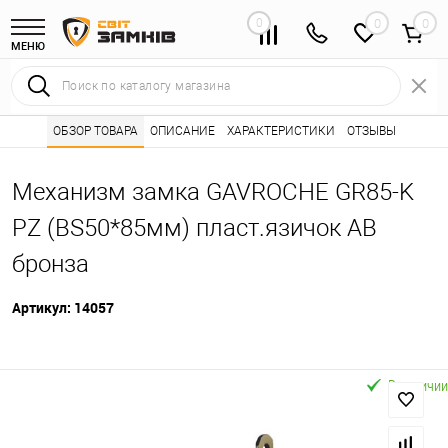
0
0
МЕНЮ
Интернет магазин замков
ОБЗОР ТОВАРА
ОПИСАНИЕ
Каталог товаров ⭐
ХАРАКТЕРИСТИКИ
ОТЗЫВЫ
Дверные замки 
•
•
Механизм замка GAVROCHE GR85-K
PZ (BS50*85мм) пласт.язичок AB
бронза
Артикул:
14057
В наличии