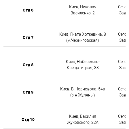
Киев, Николая
Сегод
Отд 6
Василенко, 2
Завтр
Киев, Гната Хоткевича, 8
Сегод
Отд 7
(м.Черниговская)
Завтр
Киев, Набережно-
Сегод
Отд 8
Крещатицкая, 33
Завтр
Киев, В. Чорновола, 54а
Сегод
Отд 9
(р-н Жуляны)
Завтр
Киев, Василия
Сегод
Отд 10
Жуковского, 22А
Завтр