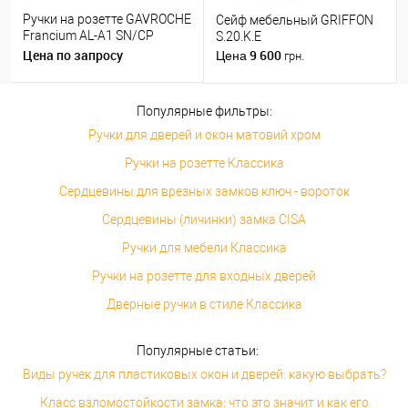
Ручки на розетте GAVROCHE
Сейф мебельный GRIFFON
Francium AL-A1 SN/CP
S.20.K.E
никель/хром
Цена по запросу
9 600
Цена
грн.
Популярные фильтры:
Ручки для дверей и окон матовий хром
Ручки на розетте Классика
Сердцевины для врезных замков ключ - вороток
Сердцевины (личинки) замка CISA
Ручки для мебели Классика
Ручки на розетте для входных дверей
Дверные ручки в стиле Классика
Популярные статьи:
Виды ручек для пластиковых окон и дверей: какую выбрать?
Класс взломостойкости замка: что это значит и как его