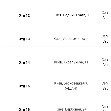
Сегод
Отд 12
Киев, Родини Бунге, 8
Завтр
Сегод
Отд 13
Киев, Дорогожицка, 4
Завтр
Сегод
Отд 14
Киев, Кибальчича, 11
Завтр
Киев, Берковецкая, 6
Сегод
Отд 15
(АШАН)
Завтр
Сегод
Отд 16
Киев, Вербовая, 24