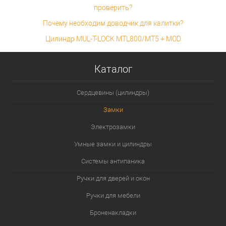
проверить?
Почему необходим доводчик для калитки?
Цилиндр MUL-T-LOCK MTL800/MT5 + MOD
Каталог
Сердцевины (цилиндры)
Замки
Электрозамки
Умные замки и цилиндры
Системы антипаника
Ручки для дверей и окон
Ручки для мебели
Броненакладки