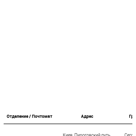
Отделение / Почтомат
Адрес
Гр
Киев, Пироговский путь,
Сегод