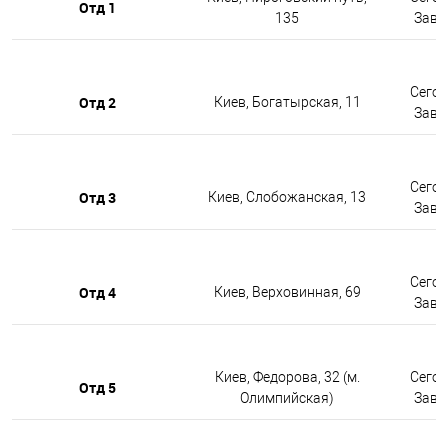
Отд 1
135
Завтр
Сегод
Отд 2
Киев, Богатырская, 11
Завтр
Сегод
Отд 3
Киев, Слобожанская, 13
Завтр
Сегод
Отд 4
Киев, Верховинная, 69
Завтр
Киев, Федорова, 32 (м.
Сегод
Отд 5
Олимпийская)
Завтр