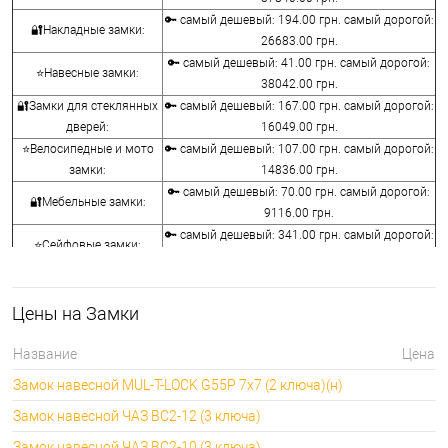
🔑 самый дешевый: 194.00 грн. самый дорогой:
🔐Накладные замки:
26683.00 грн.
🔑 самый дешевый: 41.00 грн. самый дорогой:
⭐Навесные замки:
38042.00 грн.
🔐Замки для стеклянных
🔑 самый дешевый: 167.00 грн. самый дорогой:
дверей:
16049.00 грн.
⭐Велосипедные и мото
🔑 самый дешевый: 107.00 грн. самый дорогой:
замки:
14836.00 грн.
🔑 самый дешевый: 70.00 грн. самый дорогой:
🔐Мебельные замки:
9116.00 грн.
🔑 самый дешевый: 341.00 грн. самый дорогой:
⭐Сейфовые замки:
3848.00 грн.
🔑 самый дешевый: 1058.00 грн. самый
🔐Кодовые замки:
дорогой: 5113.00 грн.
Цены на Замки
⭐Противопожарная
🔑 самый дешевый: 290.00 грн. самый дорогой:
фурнитура:
4045.00 грн.
Название
Цена
🔑 самый дешевый: 600.00 грн. самый дорогой:
🔐Замки для ролетов:
Замок навесной MUL-T-LOCK G55P 7x7 (2 ключа)(н)
660.00 грн.
Замок навесной ЧАЗ ВС2-12 (3 ключа)
Замок навесной ЧАЗ ВС2-10 (3 ключа)