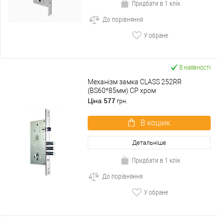
Придбати в 1 клік
До порівняння
У обране
В наявності
Механізм замка CLASS 252RR
(BS60*85мм) CP хром
577
Ціна
грн.
В кошик
Детальніше
Придбати в 1 клік
До порівняння
У обране