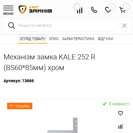
0
0
МЕНЮ
Інтернет магазин замків
ОГЛЯД ТОВАРУ
ОПИС
Каталог товарів ⭐
ХАРАКТЕРИСТИКИ
ВІДГУКИ
Дверні замки 🌟
•
•
•
Механізм замка KALE 252 R
(BS60*85мм) хром
Артикул:
13666
В наявності
Хіт продажу