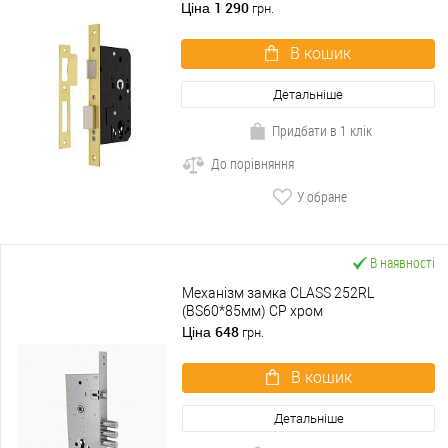
1 290
Ціна
грн.
В кошик
Детальніше
Придбати в 1 клік
До порівняння
У обране
В наявності
Механізм замка CLASS 252RL
(BS60*85мм) CP хром
648
Ціна
грн.
В кошик
Детальніше