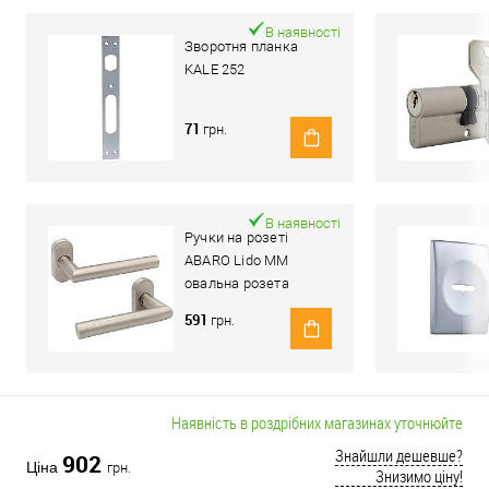
В наявності
Зворотня планка
KALE 252
71
грн.
В наявності
Ручки на розеті
ABARO Lido MM
овальна розета
нержавіюча сталь
591
грн.
Наявність в роздрібних магазинах уточнюйте
Знайшли дешевше?
902
Ціна
грн.
Знизимо ціну!