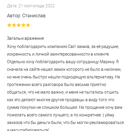
Дата:
21 листопада 2022
Автор:
Станислав
Загальні враження:
Хочу поблагодарить компанию Світ замків, за её радушие,
искренность и личной заинтересованности в клиенте.
Отдельно хочу поблагодарить вашу сотрудницу Марину. Я
сначала на сайте нашел замок которого не было в наличии,
но мне очень быстро нашли подходящую альтернативу, На
протяжении всего разговора было весьма приятно
общаться, что не мало важно, и меня не пытались отшить
как это делают многие другие продавцы в виду того что
сумма покупки не слишком большая. На прощание хочу вам
пожелать всего самого лучшего, а по конкретнее :) уйму
заказов что бы деньги были, что бы могли рекламироваться
и масштабироваться!