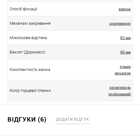
Спосіб фіксації
язичок
Механізм закривання
серцевиною
Міжосьова відстань
85 мм
Бексет (Дорнмасс)
60 мм
тільки
Комплектність замка
механізм
хром/нікель
Колір торцевої планки
полірований
ВІДГУКИ (6)
ДОДАТИ ВІДГУК