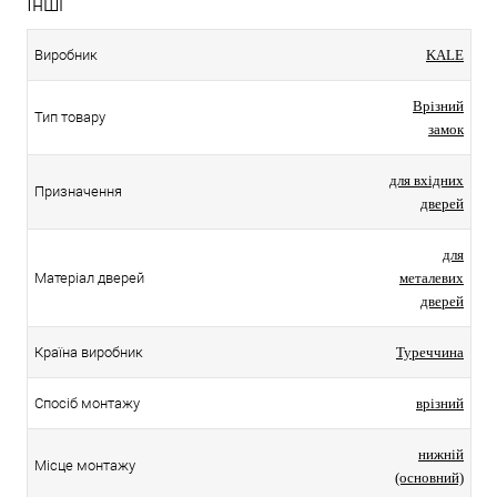
Інші
Виробник
KALE
Врізний
Тип товару
замок
для вхідних
Призначення
дверей
для
Матеріал дверей
металевих
дверей
Країна виробник
Туреччина
Спосіб монтажу
врізний
нижній
Місце монтажу
(основний)