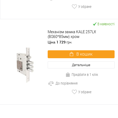
У обране
В наявності
Механізм замка KALE 257LX
(BS60*85мм) хром
1 729
Ціна
грн.
В кошик
Детальніше
Придбати в 1 клік
До порівняння
У обране