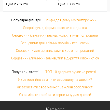
м на 1 полотно вагою до 60
2 797
1 338
Ціна
Ціна
грн.
грн.
кг
Популярні фільтри:
Сейфи для дому Бухгалтерський
Дверні ручки, форма розетки квадратна
Серцевини (личинки) замків, колір латунь полірована
Серцевини для врізних замків нікель сатин
Серцевини для врізних замків хром полірований
Серцевини (личинки) замків, тип відкриття ключ - ключ
Популярні статті:
ТОП-10 дверних ручок на розеті
Як самостійно замінити серцевину на дверях?
Як захистити своє майно? Важливі особливості
Як заміряти та обрати серцевину для дверей
Каталог