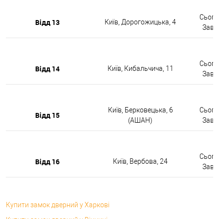
Сьогод
Відд 13
Київ, Дорогожицька, 4
Завтр
Сьогод
Відд 14
Київ, Кибальчича, 11
Завтр
Київ, Берковецька, 6
Сьогод
Відд 15
(АШАН)
Завтр
Сьогод
Відд 16
Київ, Вербова, 24
Завтр
Купити замок дверний у Харкові