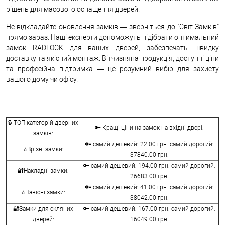
рішень для масового оснащення дверей.
Не відкладайте оновлення замків — зверніться до "Світ Замків"
прямо зараз. Наші експерти допоможуть підібрати оптимальний
замок RADLOCK для ваших дверей, забезпечать швидку
доставку та якісний монтаж. Вітчизняна продукція, доступні ціни
та професійна підтримка — це розумний вибір для захисту
вашого дому чи офісу.
🔒 ТОП категорій дверних
🔑 Кращі ціни на замок на вхідні двері:
замків:
🔑 самий дешевий: 22.00 грн. самий дорогий:
⭐Врізні замки:
37840.00 грн.
🔑 самий дешевий: 194.00 грн. самий дорогий:
🔐Накладні замки:
26683.00 грн.
🔑 самий дешевий: 41.00 грн. самий дорогий:
⭐Навісні замки:
38042.00 грн.
🔐Замки для скляних
🔑 самий дешевий: 167.00 грн. самий дорогий:
дверей:
16049.00 грн.