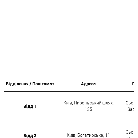
Відділення / Поштомат
Адреса
Гр
Київ, Пирогівський шлях,
Сьогод
Відд 1
135
Завтр
Сьогод
Відд 2
Київ, Богатирська, 11