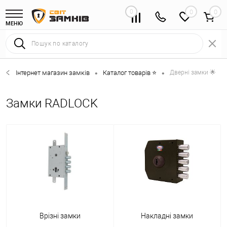
0
0
МЕНЮ
Інтернет магазин замків
Каталог товарів ⭐
Дверні замки 🌟
•
•
Замки RADLOCK
Врізні замки
Накладні замки