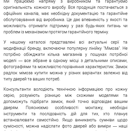
Ми працюємо напряму з виробником та гарантуємо
оригінальність кожного виробу. Вся продукція постачається з
офіційних каналів, має необхідну документацію та гарантійне
обслуговування від виробника. Це дає впевненість у якості та
можливість отримати підтримку у разі будь-яких питань чи
проблем із механізмом протягом гарантійного терміну.
У нашому каталозі представлені всі актуальні серії та
модифікації бренду, включаючи популярну лінійку "Мімоза". Не
потрібно обїжджати кілька магазинів у пошуках потрібної
моделі — все зібране в одному місці з детальними описами,
фотографіями та можливістю порівняння характеристик. Замок
радлок мімоза купити можна у різних варіантах залежно від
типу дверей та ваших потреб.
Консультанти володіють технічною інформацією про кожну
серію, розуміють різницю між схожими моделями та
допоможуть підібрати замок, який точно відповідає вашим
дверям. Пояснюємо особливості монтажу, необхідні
інструменти та послідовність дій для тих, хто планує
встановлювати самостійно. Якщо виникають сумніви щодо
сумісності, можна надіслати фото дверей або виміри — наші