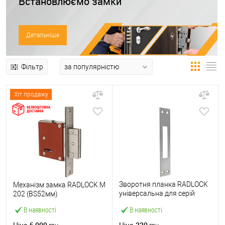
Встановлюємо замки
Детальніше
Фільтр
Хіт продажу
Зворотня планка RADLOCK
Механізм замка RADLOCK M
універсальна для серій
202 (BS52мм)
M200, M300
В наявності
В наявності
6 000
220