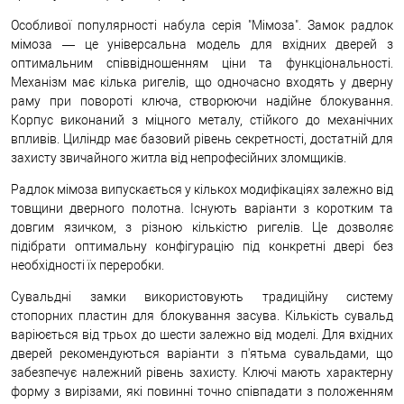
Особливої популярності набула серія "Мімоза". Замок радлок
мімоза — це універсальна модель для вхідних дверей з
оптимальним співвідношенням ціни та функціональності.
Механізм має кілька ригелів, що одночасно входять у дверну
раму при повороті ключа, створюючи надійне блокування.
Корпус виконаний з міцного металу, стійкого до механічних
впливів. Циліндр має базовий рівень секретності, достатній для
захисту звичайного житла від непрофесійних зломщиків.
Радлок мімоза випускається у кількох модифікаціях залежно від
товщини дверного полотна. Існують варіанти з коротким та
довгим язичком, з різною кількістю ригелів. Це дозволяє
підібрати оптимальну конфігурацію під конкретні двері без
необхідності їх переробки.
Сувальдні замки використовують традиційну систему
стопорних пластин для блокування засува. Кількість сувальд
варіюється від трьох до шести залежно від моделі. Для вхідних
дверей рекомендуються варіанти з п'ятьма сувальдами, що
забезпечує належний рівень захисту. Ключі мають характерну
форму з вирізами, які повинні точно співпадати з положенням