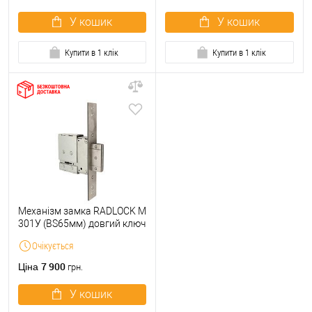
У кошик
У кошик
Купити в 1 клік
Купити в 1 клік
Механізм замка RADLOCK M
301У (BS65мм) довгий ключ
Очікується
7 900
Ціна
грн.
У кошик