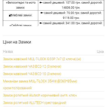
⭐Велосипедні та мото
🔑 самий дешевий: 107.00 грн. самий дорогий:
замки:
14836.00 грн.
🔑 самий дешевий: 70.00 грн. самий дорогий:
🔐Меблеві замки:
9116.00 грн.
🔑 самий дешевий: 341.00 грн. самий дорогий:
⭐Сейфові замки:
3848.00 грн.
🔑 самий дешевий: 1058.00 грн. самий дорогий:
🔐Кодові замки:
5113.00 грн.
Ціни на Замки
⭐Протипожежна
🔑 самий дешевий: 290.00 грн. самий дорогий:
фурнітура:
4045.00 грн.
Назва
Ціна
🔑 самий дешевий: 600.00 грн. самий дорогий:
🔐Замки для ролетів:
Замок навісний MUL-T-LOCK G55P 7x7 (2 ключа)(н)
660.00 грн.
Замок навісний ЧАЗ ВС2-12 (3 ключа)
Замок навісний ЧАЗ ВС2-10 (3 ключа)
Механізм замка MUL-T-LOCK 354M (BS60*85мм)
хром полірований
Замок ролетний Alutech коричневий англ. ключ
Замок ролетний ALUTECH хрестовидний