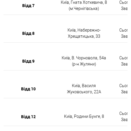
Київ, Гната Хоткевича, 8
Сьогод
Відд 7
(м.Чернігівська)
Завтр
Київ, Набережно-
Сьогод
Відд 8
Хрещатицька, 33
Завтр
Київ, В. Чорновола, 54а
Сьогод
Відд 9
(р-н Жуляни)
Завтр
Київ, Василя
Сьогод
Відд 10
Жуковського, 22А
Завтр
Сьогод
Відд 12
Київ, Родини Бунге, 8
Завтр