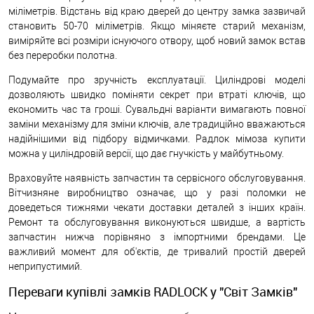
міліметрів. Відстань від краю дверей до центру замка зазвичай
становить 50-70 міліметрів. Якщо міняєте старий механізм,
виміряйте всі розміри існуючого отвору, щоб новий замок встав
без переробки полотна.
Подумайте про зручність експлуатації. Циліндрові моделі
дозволяють швидко поміняти секрет при втраті ключів, що
економить час та гроші. Сувальдні варіанти вимагають повної
заміни механізму для зміни ключів, але традиційно вважаються
надійнішими від підбору відмичками. Радлок мімоза купити
можна у циліндровій версії, що дає гнучкість у майбутньому.
Враховуйте наявність запчастин та сервісного обслуговування.
Вітчизняне виробництво означає, що у разі поломки не
доведеться тижнями чекати доставки деталей з інших країн.
Ремонт та обслуговування виконуються швидше, а вартість
запчастин нижча порівняно з імпортними брендами. Це
важливий момент для об'єктів, де тривалий простій дверей
неприпустимий.
Переваги купівлі замків RADLOCK у "Світ Замків"