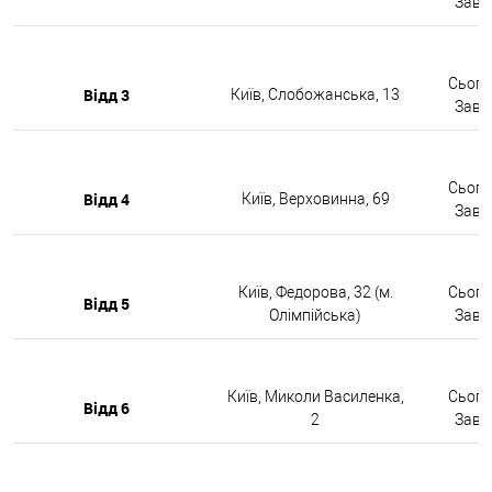
Завтр
Сьогод
Відд 3
Київ, Слобожанська, 13
Завтр
Сьогод
Відд 4
Київ, Верховинна, 69
Завтр
Київ, Федорова, 32 (м.
Сьогод
Відд 5
Олімпійська)
Завтр
Київ, Миколи Василенка,
Сьогод
Відд 6
2
Завтр