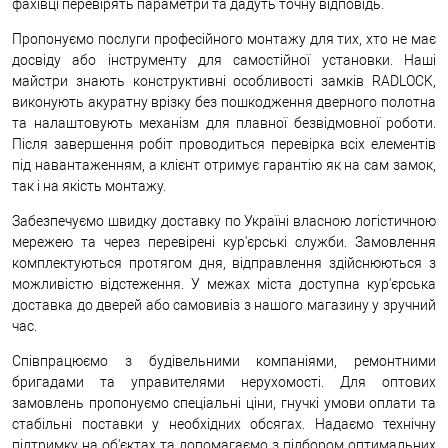
фахівці перевірять параметри та дадуть точну відповідь.
Пропонуємо послуги професійного монтажу для тих, хто не має
досвіду або інструменту для самостійної установки. Наші
майстри знають конструктивні особливості замків RADLOCK,
виконують акуратну врізку без пошкодження дверного полотна
та налаштовують механізм для плавної безвідмовної роботи.
Після завершення робіт проводиться перевірка всіх елементів
під навантаженням, а клієнт отримує гарантію як на сам замок,
так і на якість монтажу.
Забезпечуємо швидку доставку по Україні власною логістичною
мережею та через перевірені кур'єрські служби. Замовлення
комплектуються протягом дня, відправлення здійснюються з
можливістю відстеження. У межах міста доступна кур'єрська
доставка до дверей або самовивіз з нашого магазину у зручний
час.
Співпрацюємо з будівельними компаніями, ремонтними
бригадами та управителями нерухомості. Для оптових
замовлень пропонуємо спеціальні ціни, гнучкі умови оплати та
стабільні поставки у необхідних обсягах. Надаємо технічну
підтримку на об'єктах та допомагаємо з підбором оптимальних