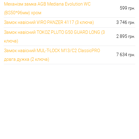
Механізм замка AGB Mediana Evolution WC
599
грн.
(BS50*96мм) хром
Замок навісний VIRO PANZER 4117 (3 ключа)
3 746
грн.
Замок навісний TOKOZ PLUTO G50 GUARD LONG (3
2 895
грн.
ключа)
Замок навісний MUL-T-LOCK M13/C2 ClassicPRO
7 634
грн.
довга дужка (2 ключа)