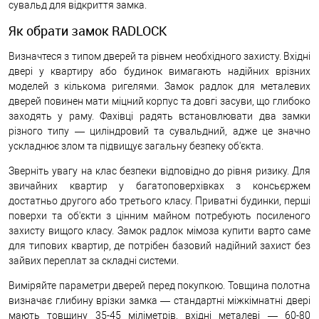
сувальд для відкриття замка.
Як обрати замок RADLOCK
Визначтеся з типом дверей та рівнем необхідного захисту. Вхідні
двері у квартиру або будинок вимагають надійних врізних
моделей з кількома ригелями. Замок радлок для металевих
дверей повинен мати міцний корпус та довгі засуви, що глибоко
заходять у раму. Фахівці радять встановлювати два замки
різного типу — циліндровий та сувальдний, адже це значно
ускладнює злом та підвищує загальну безпеку об'єкта.
Зверніть увагу на клас безпеки відповідно до рівня ризику. Для
звичайних квартир у багатоповерхівках з консьєржем
достатньо другого або третього класу. Приватні будинки, перші
поверхи та об'єкти з цінним майном потребують посиленого
захисту вищого класу. Замок радлок мімоза купити варто саме
для типових квартир, де потрібен базовий надійний захист без
зайвих переплат за складні системи.
Виміряйте параметри дверей перед покупкою. Товщина полотна
визначає глибину врізки замка — стандартні міжкімнатні двері
мають товщину 35-45 міліметрів, вхідні металеві — 60-80