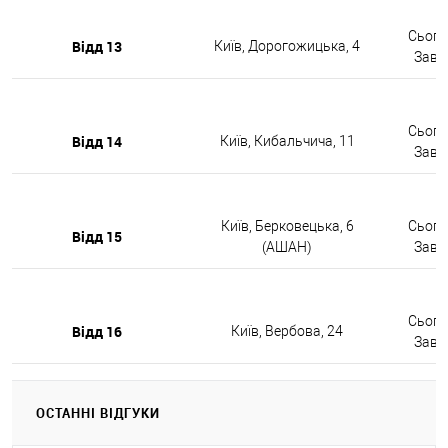
Сьогод
Відд 13
Київ, Дорогожицька, 4
Завтр
Сьогод
Відд 14
Київ, Кибальчича, 11
Завтр
Київ, Берковецька, 6
Сьогод
Відд 15
(АШАН)
Завтр
Сьогод
Відд 16
Київ, Вербова, 24
Завтр
ОСТАННІ ВІДГУКИ