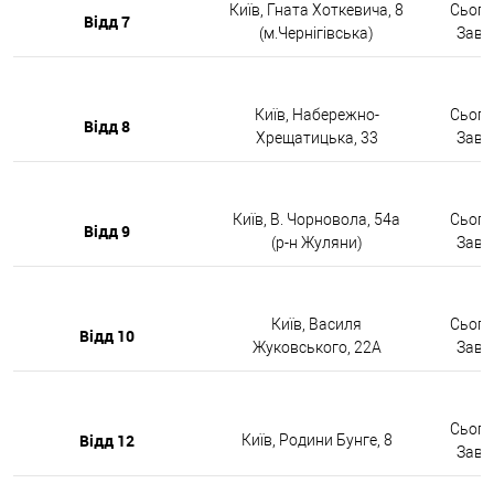
Київ, Гната Хоткевича, 8
Сьогод
Відд 7
(м.Чернігівська)
Завтр
Київ, Набережно-
Сьогод
Відд 8
Хрещатицька, 33
Завтр
Київ, В. Чорновола, 54а
Сьогод
Відд 9
(р-н Жуляни)
Завтр
Київ, Василя
Сьогод
Відд 10
Жуковського, 22А
Завтр
Сьогод
Відд 12
Київ, Родини Бунге, 8
Завтр