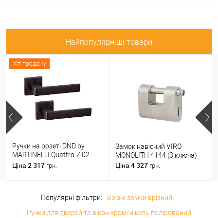
Найпопулярніші товари
Хіт продажу
Ручки на розеті DND by
Замок навісний VIRO
MARTINELLI Quattro-Z 02
MONOLITH 4144 (3 ключа)
ZNE чорний
2 317
4 327
Ціна
Ціна
грн.
грн.
Популярні фільтри:
Врізні замки врізний
Ручки для дверей та вікон хром/нікель полірований