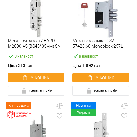
Механізм замка ABARO
Механізм замка CISA
M2000-45 (BS45*85мм) SN
57426.60 Monoblock 257L
матовий нікель
(BS60) хром матовий
В наявності
В наявності
313
1 892
Ціна
Ціна
грн.
грн.
У кошик
У кошик
Купити в 1 клік
Купити в 1 клік
Хіт продажу
Новинка
Радимо