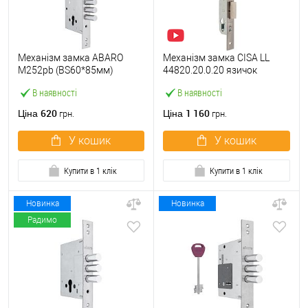
Механізм замка ABARO
Механізм замка CISA LL
M252pb (BS60*85мм)
44820.20.0.20 язичок
матовий нікель тех
(BS20*85мм, 22 мм)
В наявності
В наявності
пакування без зв.планки
нержавіюча сталь
620
1 160
Ціна
Ціна
грн.
грн.
У кошик
У кошик
Купити в 1 клік
Купити в 1 клік
Новинка
Новинка
Радимо