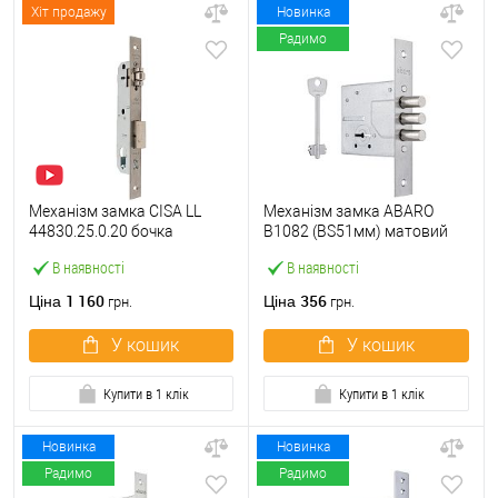
Хіт продажу
Новинка
Радимо
Механізм замка CISA LL
Механізм замка ABARO
44830.25.0.20 бочка
B1082 (BS51мм) матовий
(BS25мм, 22 мм)
нікель 5 ключів
В наявності
В наявності
нержавіюча сталь
1 160
356
Ціна
Ціна
грн.
грн.
У кошик
У кошик
Купити в 1 клік
Купити в 1 клік
Новинка
Новинка
Радимо
Радимо