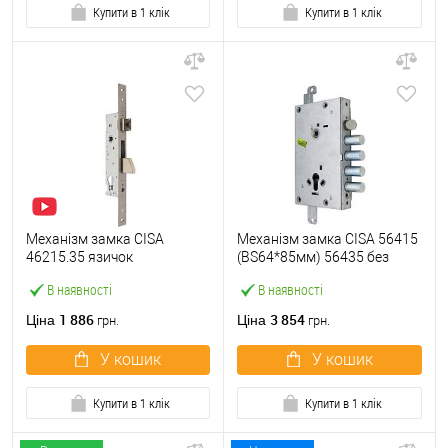
Купити в 1 клік
Купити в 1 клік
Механізм замка CISA
Механізм замка CISA 56415
46215.35 язичок
(BS64*85мм) 56435 без
(BS35*85мм, 22 мм)
торцевої планки
В наявності
В наявності
нержавіюча сталь
1 886
3 854
Ціна
Ціна
грн.
грн.
У кошик
У кошик
Купити в 1 клік
Купити в 1 клік