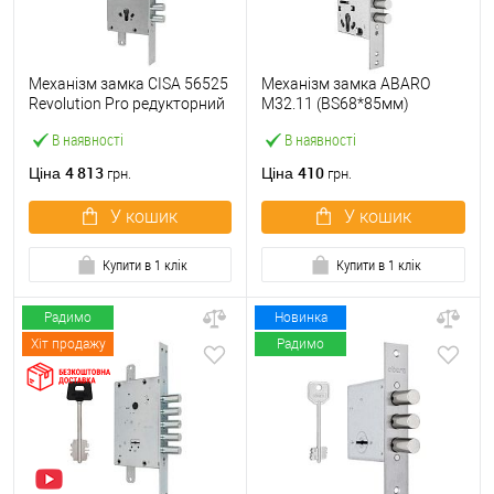
Механізм замка CISA 56525
Механізм замка ABARO
Revolution Pro редукторний
M32.11 (BS68*85мм)
з блокуванням (BS67,5мм)
матовий нікель
В наявності
В наявності
хром матовий
4 813
410
Ціна
Ціна
грн.
грн.
У кошик
У кошик
Купити в 1 клік
Купити в 1 клік
Радимо
Новинка
Хіт продажу
Радимо