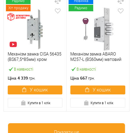
Радимо
Новинка
Хіт продажу
Радимо
Механізм замка CISA 56435
Механізм замка ABARO
(BS67,5*85мм) хром
M257-L (BS60мм) матовий
матовий
нікель 5 ключів
В наявності
В наявності
4 339
667
Ціна
Ціна
грн.
грн.
У кошик
У кошик
Купити в 1 клік
Купити в 1 клік
Показати ще