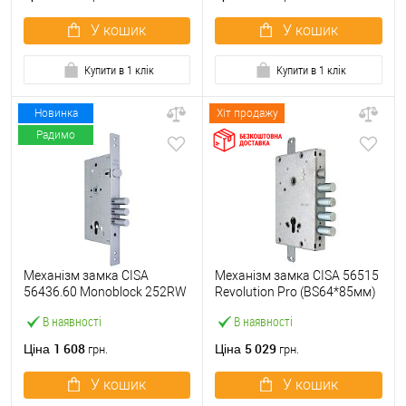
У кошик
У кошик
Купити в 1 клік
Купити в 1 клік
Новинка
Хіт продажу
Радимо
Механізм замка CISA
Механізм замка CISA 56515
56436.60 Monoblock 252RW
Revolution Pro (BS64*85мм)
(BS60*85мм) хром матовий
56535 з блокуванням без
В наявності
В наявності
торцевої планки
1 608
5 029
Ціна
Ціна
грн.
грн.
У кошик
У кошик