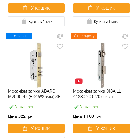
У кошик
У кошик
Купити в 1 клік
Купити в 1 клік
Новинка
Хіт продажу
Механізм замка ABARO
Механізм замка CISA LL
M2000-45 (BS45*85мм) SB
44830.20.0.20 бочка
латунь матова
(BS20мм, 22 мм)
В наявності
В наявності
нержавіюча сталь
322
1 160
Ціна
Ціна
грн.
грн.
У кошик
У кошик