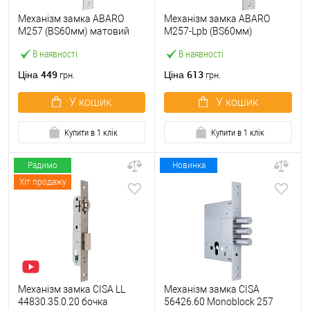
Механізм замка ABARO
Механізм замка ABARO
M257 (BS60мм) матовий
M257-Lpb (BS60мм)
нікель
матовий нікель 5 ключів
В наявності
В наявності
тех.пакування.без
зв.планки
449
613
Ціна
Ціна
грн.
грн.
У кошик
У кошик
Купити в 1 клік
Купити в 1 клік
Радимо
Новинка
Хіт продажу
Механізм замка CISA LL
Механізм замка CISA
44830.35.0.20 бочка
56426.60 Monoblock 257