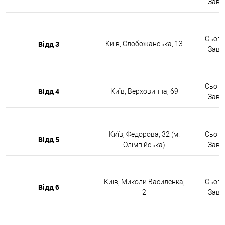
Завтр
Сьогод
Відд 3
Київ, Слобожанська, 13
Завтр
Сьогод
Відд 4
Київ, Верховинна, 69
Завтр
Київ, Федорова, 32 (м.
Сьогод
Відд 5
Олімпійська)
Завтр
Київ, Миколи Василенка,
Сьогод
Відд 6
2
Завтр