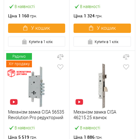
(BS35мм, 22 мм)
(BS60мм) хром матовий
В наявності
В наявності
нержавіюча сталь
1 160
1 324
Ціна
Ціна
грн.
грн.
У кошик
У кошик
Купити в 1 клік
Купити в 1 клік
Радимо
Хіт продажу
Механізм замка CISA 56535
Механізм замка CISA
Revolution Pro редукторний
46215.25 язичок
з блокуванням
(BS25*85мм, 22 мм)
В наявності
В наявності
(BS67,5*85мм) хром
нержавіюча сталь
матовий
5 519
1 886
Ціна
Ціна
грн.
грн.