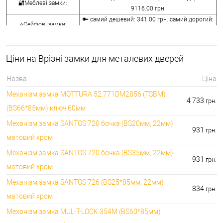
🔐Меблеві замки:
9116.00 грн.
🔑 самий дешевий: 341.00 грн. самий дорогий:
⭐Сейфові замки:
3848.00 грн.
🔑 самий дешевий: 1058.00 грн. самий дорогий:
🔐Кодові замки:
5113.00 грн.
Ціни на Врізні замки для металевих дверей
⭐Протипожежна
🔑 самий дешевий: 290.00 грн. самий дорогий:
фурнітура:
4045.00 грн.
Назва
Ціна
🔑 самий дешевий: 600.00 грн. самий дорогий:
🔐Замки для ролетів:
Механізм замка MOTTURA 52.771DM2856 (TSBM)
660.00 грн.
4 733
грн.
(BS66*85мм) ключ 60мм
Механізм замка SANTOS 720 бочка (BS20мм, 22мм)
931
грн.
матовий хром
Механізм замка SANTOS 720 бочка (BS35мм, 22мм)
931
грн.
матовий хром
Механізм замка SANTOS 726 (BS25*85мм, 22мм)
834
грн.
матовий хром
Механізм замка MUL-T-LOCK 354M (BS60*85мм)