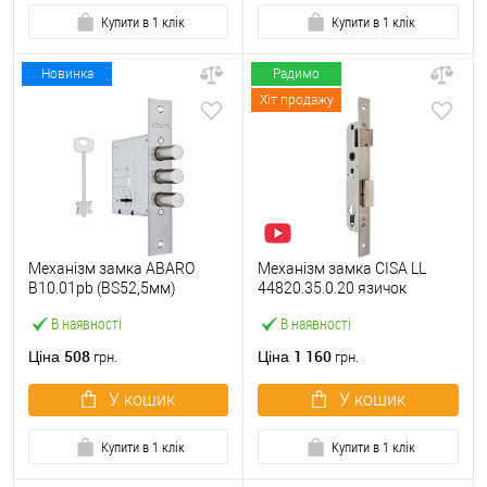
Купити в 1 клік
Купити в 1 клік
Новинка
Радимо
Хіт продажу
Механізм замка ABARO
Механізм замка CISA LL
B10.01pb (BS52,5мм)
44820.35.0.20 язичок
матовий нікель 5 ключів
(BS35*85мм, 22 мм)
В наявності
В наявності
тех.пакування.без
нержавіюча сталь
зв.планки
508
1 160
Ціна
Ціна
грн.
грн.
У кошик
У кошик
Купити в 1 клік
Купити в 1 клік