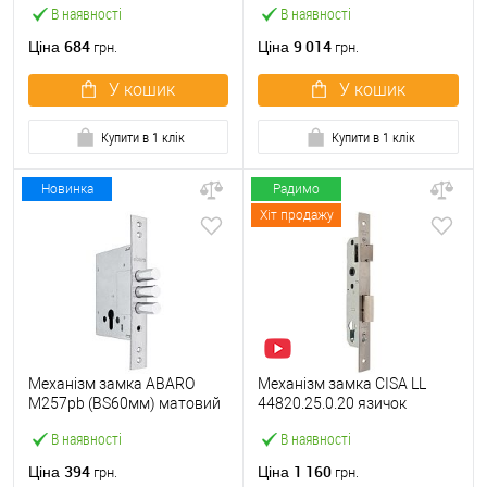
В наявності
В наявності
матовий
684
9 014
Ціна
Ціна
грн.
грн.
У кошик
У кошик
Купити в 1 клік
Купити в 1 клік
Новинка
Радимо
Хіт продажу
Механізм замка ABARO
Механізм замка CISA LL
M257pb (BS60мм) матовий
44820.25.0.20 язичок
нікель тех.пакування без зв.
(BS25*85мм, 22 мм)
В наявності
В наявності
планки
нержавіюча сталь
394
1 160
Ціна
Ціна
грн.
грн.