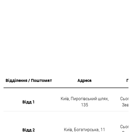
Відділення / Поштомат
Адреса
Гр
Київ, Пирогівський шлях,
Сьогод
Відд 1
135
Завтр
Сьогод
Відд 2
Київ, Богатирська, 11