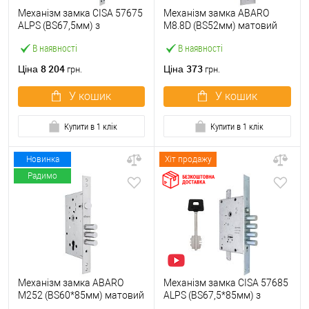
Механізм замка CISA 57675
Механізм замка ABARO
ALPS (BS67,5мм) з
M8.8D (BS52мм) матовий
перекодуванням хром
нікель 5 ключів
В наявності
В наявності
матовий
8 204
373
Ціна
Ціна
грн.
грн.
У кошик
У кошик
Купити в 1 клік
Купити в 1 клік
Новинка
Хіт продажу
Радимо
Механізм замка ABARO
Механізм замка CISA 57685
M252 (BS60*85мм) матовий
ALPS (BS67,5*85мм) з
нікель
перекодуванням хром