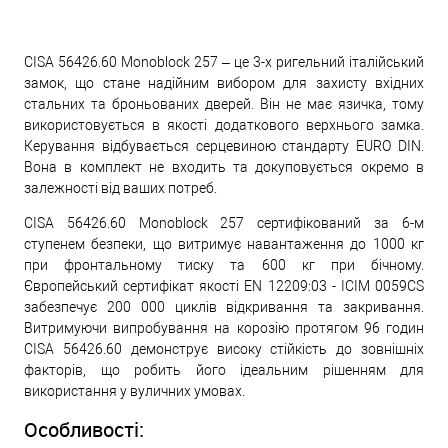
CISA 56426.60 Monoblock 257 – це 3-х ригельний італійський
замок, що стане надійним вибором для захисту вхідних
стальних та броньованих дверей. Він не має язичка, тому
використовується в якості додаткового верхнього замка.
Керування відбувається серцевиною стандарту EURO DIN.
Вона в комплект не входить та докуповується окремо в
залежності від ваших потреб.
CISA 56426.60 Monoblock 257 cертифікований за 6-м
ступенем безпеки, що витримує навантаження до 1000 кг
при фронтальному тиску та 600 кг при бічному.
Європейський сертифікат якості EN 12209:03 - ICIM 0059CS
забезпечує 200 000 циклів відкривання та закривання.
Витримуючи випробування на корозію протягом 96 годин
CISA 56426.60 демонструє високу стійкість до зовнішніх
факторів, що робить його ідеальним рішенням для
використання у вуличних умовах.
Особливості: