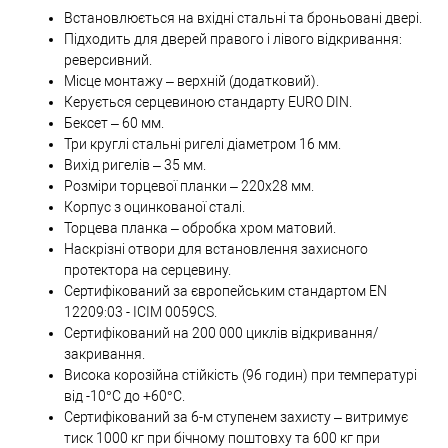
Встановлюється на вхідні стальні та броньовані двері.
Підходить для дверей правого і лівого відкривання:
реверсивний.
Місце монтажу – верхній (додатковий).
Керується серцевиною стандарту EURO DIN.
Бексет – 60 мм.
Три круглі стальні ригелі діаметром 16 мм.
Вихід ригелів – 35 мм.
Розміри торцевої планки – 220х28 мм.
Корпус з оцинкованої сталі.
Торцева планка – обробка хром матовий.
Наскрізні отвори для встановлення захисного
протектора на серцевину.
Сертифікований за європейським стандартом EN
12209:03 - ICIM 0059CS.
Сертифікований на 200 000 циклів відкривання/
закривання.
Висока корозійна стійкість (96 годин) при температурі
від -10°C до +60°C.
Сертифікований за 6-м ступенем захисту – витримує
тиск 1000 кг при бічному поштовху та 600 кг при