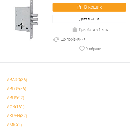
В кошик
Детальніше
Придбати в 1 клік
До порівняння
У обране
ABARO(36)
ABLOY(56)
ABUS(92)
AGB(161)
AKPEN(32)
AMIG(2)