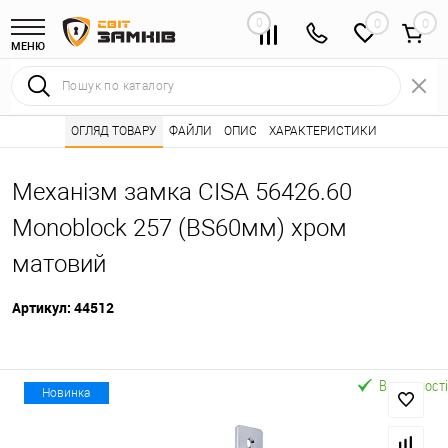
0
0
МЕНЮ
Інтернет магазин замків
ОГЛЯД ТОВАРУ
ФАЙЛИ
Каталог товарів ⭐
ОПИС
ХАРАКТЕРИСТИКИ
Дверні замки 🌟
•
•
•
Механізм замка CISA 56426.60
Monoblock 257 (BS60мм) хром
матовий
Артикул:
44512
В наявності
Новинка