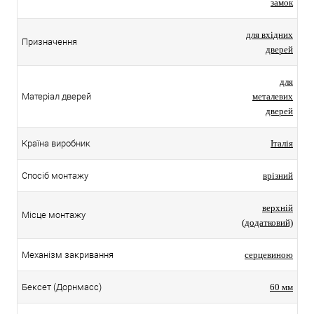
замок
для вхідних
Призначення
дверей
для
Матеріал дверей
металевих
дверей
Країна виробник
Італія
Спосіб монтажу
врізний
верхній
Місце монтажу
(додатковий)
Механізм закривання
серцевиною
Бексет (Дорнмасс)
60 мм