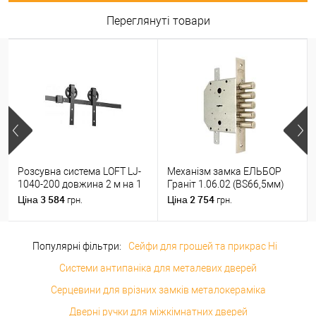
Переглянуті товари
Розсувна система LOFT LJ-
Механізм замка ЕЛЬБОР
1040-200 довжина 2 м на 1
Граніт 1.06.02 (BS66,5мм)
полотно вагою до 100 кг
(н)
3 584
2 754
Ціна
Ціна
грн.
грн.
Популярні фільтри:
Сейфи для грошей та прикрас Ні
Системи антипаніка для металевих дверей
Серцевини для врізних замків металокераміка
Дверні ручки для міжкімнатних дверей