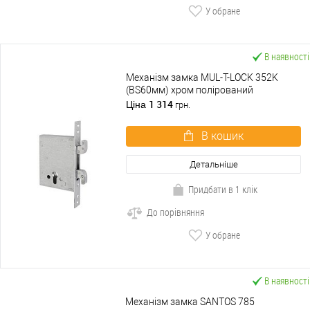
У обране
В наявності
Механізм замка MUL-T-LOCK 352K
(BS60мм) хром полірований
1 314
Ціна
грн.
В кошик
Детальніше
Придбати в 1 клік
До порівняння
У обране
В наявності
Механізм замка SANTOS 785