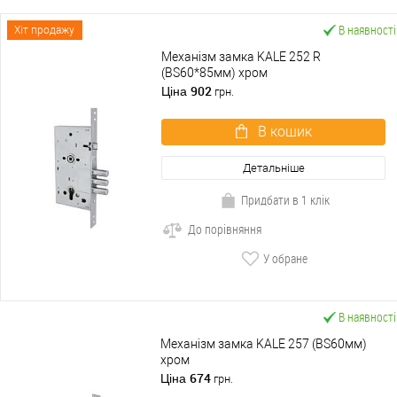
В наявності
Хіт продажу
Механізм замка KALE 252 R
(BS60*85мм) хром
902
Ціна
грн.
В кошик
Детальніше
Придбати в 1 клік
До порівняння
У обране
В наявності
Механізм замка KALE 257 (BS60мм)
хром
674
Ціна
грн.