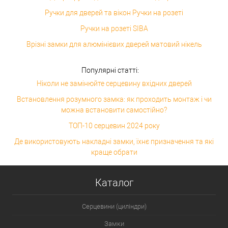
Ручки для дверей та вікон Ручки на розеті
Ручки на розеті SIBA
Врізні замки для алюмінієвих дверей матовий нікель
Популярні статті:
Ніколи не замінюйте серцевину вхідних дверей
Встановлення розумного замка: як проходить монтаж і чи
можна встановити самостійно?
ТОП-10 серцевин 2024 року
Де використовують накладні замки, їхнє призначення та які
краще обрати
Каталог
Серцевини (циліндри)
Замки