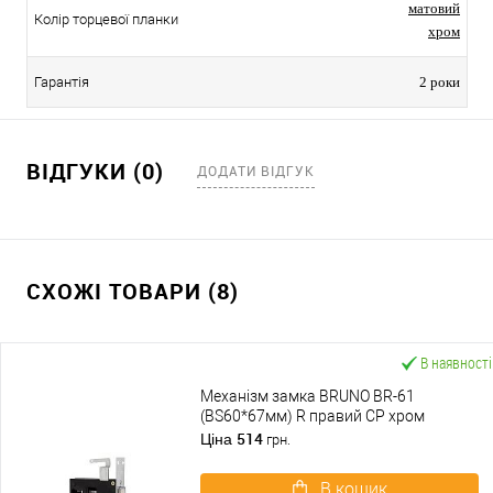
матовий
Колір торцевої планки
хром
Гарантія
2 роки
ВІДГУКИ (0)
ДОДАТИ ВІДГУК
СХОЖІ ТОВАРИ (8)
В наявності
Механізм замка BRUNO BR-61
(BS60*67мм) R правий CP хром
514
Ціна
грн.
В кошик