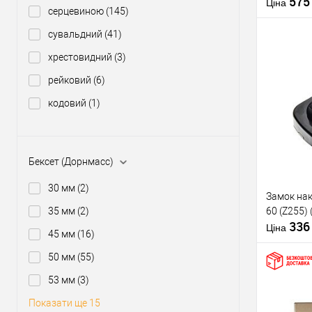
57
Матеріал д
Ціна
серцевиною
(145)
Країна вир
сувальдний
(41)
хрестовидний
(3)
рейковий
(6)
Купити
кодовий
(1)
У о
Бексет (Дорнмасс)
Виробник
Тип товару
30 мм
(2)
Замок нак
Тип ключа
60 (Z255)
35 мм
(2)
33
Ціна
45 мм
(16)
Матеріал д
Країна вир
50 мм
(55)
53 мм
(3)
Показати ще 15