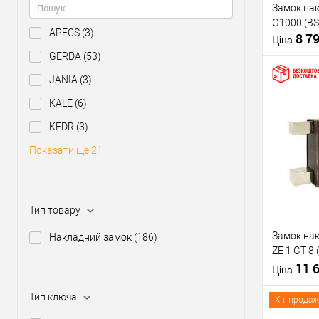
Замок на
Тип ключа
G1000 (BS
APECS
(3)
8 7
Матеріал д
Ціна
Країна вир
GERDA
(53)
JANIA
(3)
KALE
(6)
KEDR
(3)
Купити
Показати ще 21
У о
Виробник
Тип товару
Тип товару
Замок на
Накладний замок
(186)
Тип ключа
ZE 1 GT 8
4 ключа
11 
Ціна
Матеріал д
Тип ключа
Країна вир
Хіт продаж