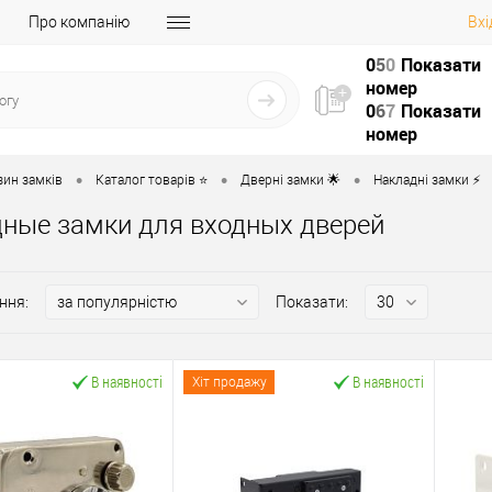
Про компанію
Вхі
0
5
0
Показати
номер
0
6
7
Показати
номер
•
•
•
зин замків
Каталог товарів ⭐
Дверні замки 🌟
Накладні замки ⚡️
ные замки для входных дверей
ння:
Показати:
В наявності
В наявності
Хіт продажу