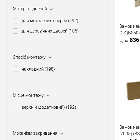
Матеріал дверей
Виробник
Тип товару
для металевих дверей
(192)
Замок на
для дерев'яних дверей
(185)
C-S (BS50
Тип ключа
83
Ціна
Матеріал д
Спосіб монтажу
Країна вир
накладний
(198)
Купити
Місце монтажу
У о
верхній (додатковий)
(192)
Виробник
Тип товару
Замок нак
Тип ключа
Механізм закривання
(Z005) (B