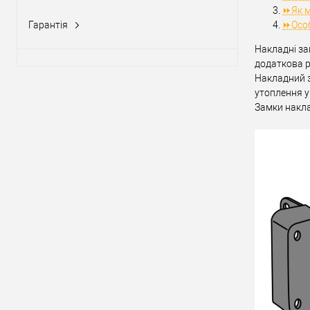
Тип товару
⏩Як м
Тип ключа
Гарантія
⏩Особ
1 рік
(7)
Накладні за
додаткова р
Матеріал д
Накладний з
Країна вир
утоплення у
Замки накла