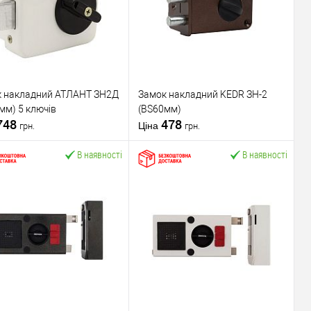
 накладний АТЛАНТ ЗН2Д
Замок накладний KEDR ЗН-2
мм) 5 ключів
(BS60мм)
748
478
Ціна
грн.
грн.
В наявності
В наявності
У кошик
У кошик
упити в 1 клік
До
Купити в 1 клік
До
порівняння
порівняння
У обране
У обране
ник
АТЛАНТ
Виробник
KEDR
вару
Накладний замок
Тип товару
Накладний замок