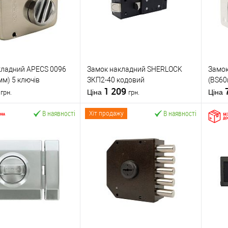
кладний APECS 0096
Замок накладний SHERLOCK
Замок
мм) 5 ключів
ЗКП2-40 кодовий
(BS60
7
1 209
Ціна
Ціна
грн.
грн.
В наявності
В наявності
Хіт продажу
У кошик
У кошик
 в 1 клік
До
Купити в 1 клік
До
К
порівняння
порівняння
бране
У обране
APECS
Виробник
SHERLOCK
Вироб
Накладний замок
Тип товару
Накладний замок
Тип то