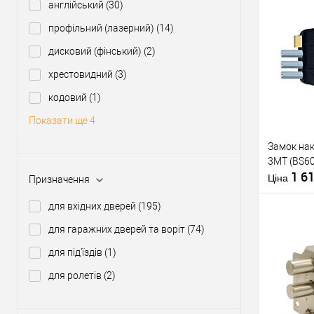
англійський
(30)
профільний (лазерний)
(14)
Купити
дисковий (фінський)
(2)
хрестовидний
(3)
У о
кодовий
(1)
Виробник
Показати ще 4
Тип товару
Замок нак
Тип ключа
3MT (BS6
1 6
Ціна
Призначення
Матеріал д
для вхідних дверей
(195)
Країна вир
для гаражних дверей та воріт
(74)
для під'їздів
(1)
Купити
для ролетів
(2)
У о