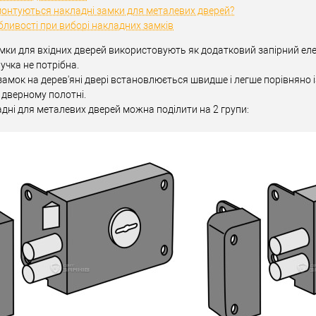
Накладний замок
Тип товару
Накладний замок
онтуються накладні замки для металевих дверей?
трубчастий
Тип ключа
англійський
ливості при виборі накладних замків
для металевих
для металевих
мки для вхідних дверей використовують як додатковий запірний еле
дверей
/
для
дверей
/
для
учка не потрібна.
верей
дерев'яних дверей
Матеріал дверей
дерев'яних дверей
амок на дерев'яні двері встановлюється швидше і легше порівняно і
обник
Польща
Країна виробник
Польща
 дверному полотні.
дні для металевих дверей можна поділити на 2 групи: