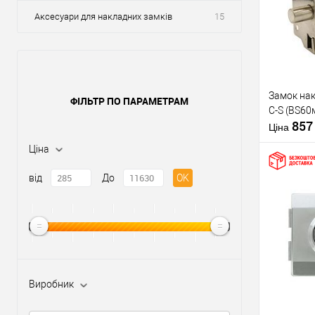
Аксесуари для накладних замків
15
Замок на
ФІЛЬТР ПО ПАРАМЕТРАМ
C-S (BS60
85
Ціна
Ціна
від
До
OK
Купити
У о
Виробник
Виробник
Тип товару