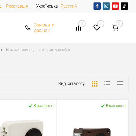
д
Реєстрація
Українська
Русский
0
0
0
Замовити
дзвінок
•
Накладні замки для вхідних дверей ⭐
Вид каталогу:
В наявності
В наявності