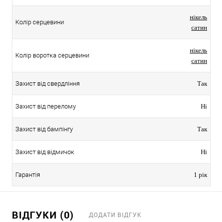
нікель
Колір серцевини
сатин
нікель
Колір воротка серцевини
сатин
Захист від свердління
Так
Захист від перелому
Ні
Захист від бампінгу
Так
Захист від відмичок
Ні
Гарантія
1 рік
ВІДГУКИ (0)
ДОДАТИ ВІДГУК