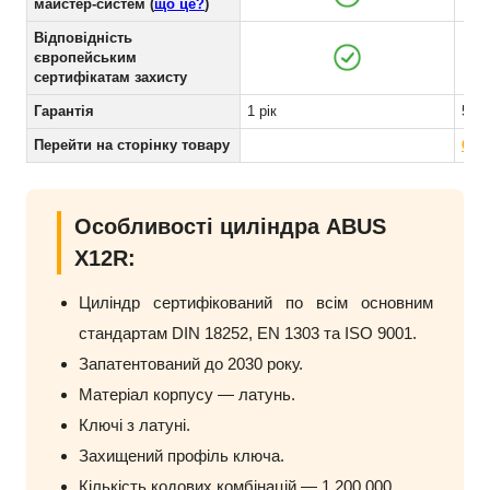
майстер-систем (
що це?
)
Відповідність
європейським
сертифікатам захисту
Гарантія
1 рік
5 ро
Перейти на сторінку товару
CIS
Особливості циліндра ABUS
X12R:
Циліндр сертифікований по всім основним
стандартам DIN 18252, EN 1303 та ISO 9001.
Запатентований до 2030 року.
Матеріал корпусу — латунь.
Ключі з латуні.
Захищений профіль ключа.
Кількість кодових комбінацій — 1 200 000.