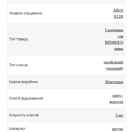
ABUS
Модель серцевини
X12R
Серцевина
для
Тип товару
ВРІЗНОГО
замка
профільний
Тип ключа
(лазерний)
Країна виробник
Німеччина
ключ -
Спосіб відкривання
вороток
Кількість ключів
5 шт
Матеріал
латунь