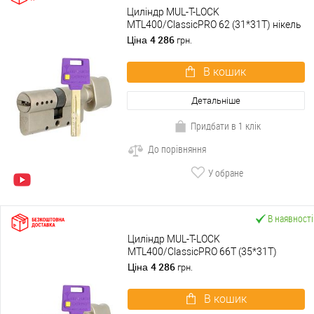
Циліндр MUL-T-LOCK
MTL400/ClassicPRO 62 (31*31T) нікель
сатин
4 286
Ціна
грн.
В кошик
Детальніше
Придбати в 1 клік
До порівняння
У обране
В наявності
Циліндр MUL-T-LOCK
MTL400/ClassicPRO 66T (35*31T)
нікель сатин
4 286
Ціна
грн.
В кошик