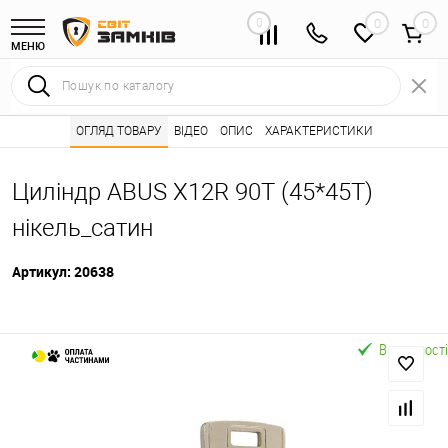
0
0
МЕНЮ
Інтернет магазин замків
ОГЛЯД ТОВАРУ
ВІДЕО
Каталог товарів ⭐
ОПИС
ХАРАКТЕРИСТИКИ
Серцевини (личинк
•
•
Циліндр ABUS X12R 90T (45*45T)
нікель_сатин
Артикул:
20638
В наявності