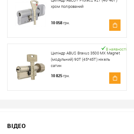
Циліндр ABLOY Protec2 92T (46*46T)
хром полірований
10 058
грн.
В наявності
Циліндр ABUS Bravus 3500 MX Magnet
(модульний) 90T (45*45T) нікель
сатин
10 825
грн.
ВІДЕО