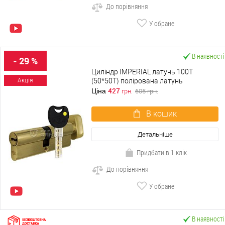
До порівняння
У обране
В наявності
- 29 %
Циліндр IMPERIAL латунь 100T
(50*50T) полірована латунь
Акція
427
Ціна
грн.
605
грн.
В кошик
Детальніше
Придбати в 1 клік
До порівняння
У обране
В наявності