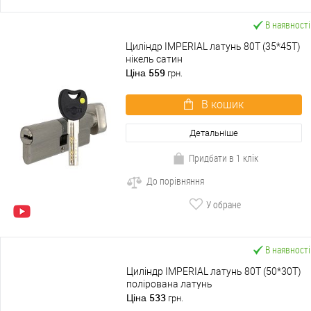
В наявності
Циліндр IMPERIAL латунь 80T (35*45T)
нікель сатин
559
Ціна
грн.
В кошик
Детальніше
Придбати в 1 клік
До порівняння
У обране
В наявності
Циліндр IMPERIAL латунь 80T (50*30T)
полірована латунь
533
Ціна
грн.