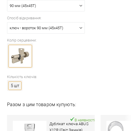
90 мм (45x45T)
Спосіб відкривання:
ключ - вороток 90 мм (45x45T)
Колір серцевини:
Кількість ключів:
5 шт
Разом з цим товаром купують:
В наявності
Дублікат ключа ABUS
X12R (Світ Замків)