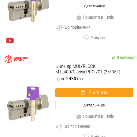
Детальніше
Придбати в 1 клік
До порівняння
У обране
В наявності
Циліндр MUL-T-LOCK
MTL400/ClassicPRO 70T (35*35T)
нікель сатин
4 430
Ціна
грн.
В кошик
Детальніше
Придбати в 1 клік
До порівняння
У обране