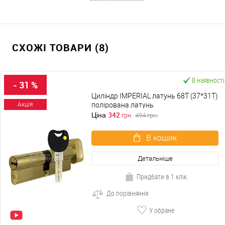
СХОЖІ ТОВАРИ (8)
В наявності
- 31 %
Циліндр IMPERIAL латунь 68T (37*31T)
полірована латунь
Акція
342
Ціна
грн.
494
грн.
В кошик
Детальніше
Придбати в 1 клік
До порівняння
У обране