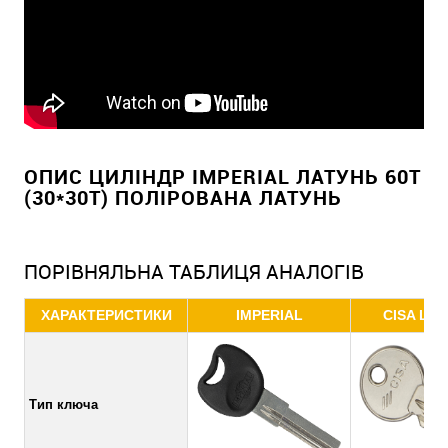
ОПИС ЦИЛІНДР IMPERIAL ЛАТУНЬ 60T
(30*30T) ПОЛІРОВАНА ЛАТУНЬ
ПОРІВНЯЛЬНА ТАБЛИЦЯ АНАЛОГІВ
ХАРАКТЕРИСТИКИ
IMPERIAL
CISA LL 
Тип ключа