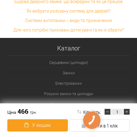
Будова дверного замка: що всередині та як це працює
Як вибрати розсувну систему для дверей?
Системи антипаніки – види та призначення
Для чого потрібні приховані дотягувачі та як їх обрати?
Каталог
Серцевини (циліндри)
Замки
Електрозамки
Розумні замки та циліндри
Системи антипаніка
466
Кількість:
Ціна
грн.
Ручки для дверей та вікон
У кошик
Купити в 1 клік
Ручки для меблів
Броненакладки