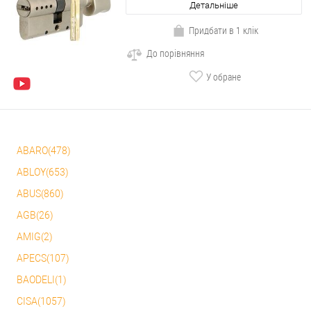
Детальніше
Придбати в 1 клік
До порівняння
У обране
ABARO(478)
ABLOY(653)
ABUS(860)
AGB(26)
AMIG(2)
APECS(107)
BAODELI(1)
CISA(1057)