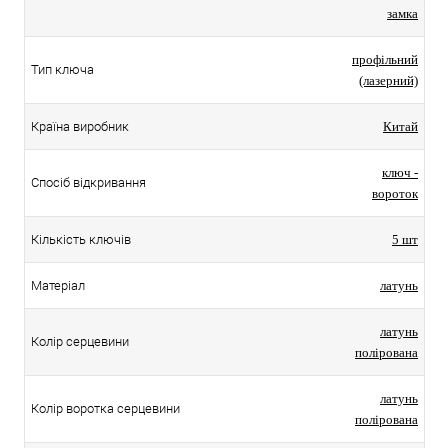
замка
профільний
Тип ключа
(лазерний)
Країна виробник
Китай
ключ -
Спосіб відкривання
вороток
Кількість ключів
5 шт
Матеріал
латунь
латунь
Колір серцевини
полірована
латунь
Колір воротка серцевини
полірована