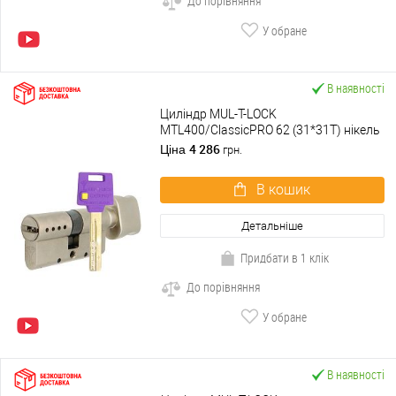
До порівняння
У обране
В наявності
Циліндр MUL-T-LOCK
MTL400/ClassicPRO 62 (31*31T) нікель
сатин
4 286
Ціна
грн.
В кошик
Детальніше
Придбати в 1 клік
До порівняння
У обране
В наявності