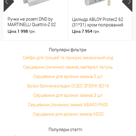
Ручки на розеті DND by
Циліндр ABLOY Protec2 62
MARTINELLI Quattro-Z 02
(31*31) хром полірований
ZCS матовий хром
1 998
7 954
Ціна
Ціна
грн.
грн.
Популярні фільтри:
Сейфи для грошей та прикрас механічний код
Серцевини (личинки) замків, матеріал латунь
Серцевини для врізних замків 5 шт
Врізні броненакладки DISEC SFERIK BD16
Серцевини для врізних замків 3 шт
Серцевини (личинки) замка ABARO P600
Серцевини для врізних замків KESO
Популярні статті: