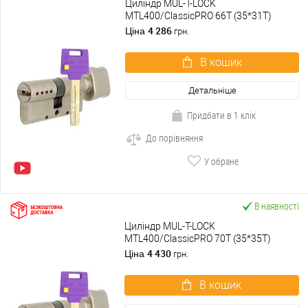
Циліндр MUL-T-LOCK
MTL400/ClassicPRO 66T (35*31T)
нікель сатин
4 286
Ціна
грн.
В кошик
Детальніше
Придбати в 1 клік
До порівняння
У обране
В наявності
Циліндр MUL-T-LOCK
MTL400/ClassicPRO 70T (35*35T)
нікель сатин
4 430
Ціна
грн.
В кошик