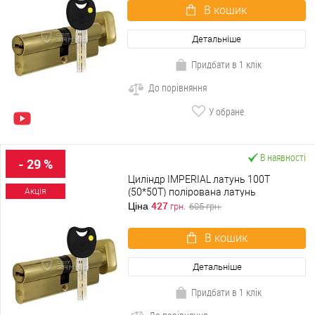
В кошик
Детальніше
Придбати в 1 клік
До порівняння
У обране
В наявності
- 29 %
Циліндр IMPERIAL латунь 100T
(50*50T) полірована латунь
Акція
427
Ціна
грн.
605
грн.
В кошик
Детальніше
Придбати в 1 клік