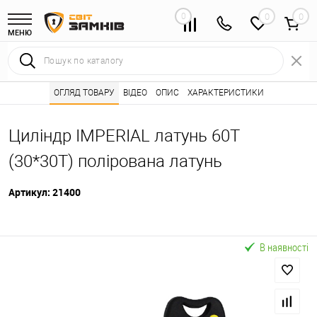
0
0
МЕНЮ
Інтернет магазин замків
ОГЛЯД ТОВАРУ
ВІДЕО
Каталог товарів ⭐
ОПИС
ХАРАКТЕРИСТИКИ
Серцевини (личинк
•
•
Циліндр IMPERIAL латунь 60T
(30*30T) полірована латунь
Артикул:
21400
В наявності