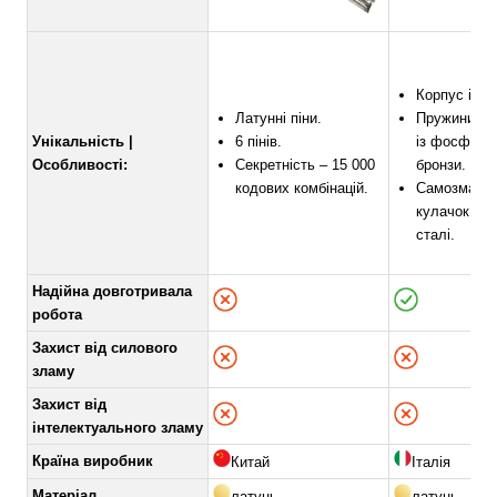
Корпус із ла
Латунні піни.
Пружини ви
Унікальність |
6 пінів.
із фосфори
Особливості:
Секретність – 15 000
бронзи.
кодових комбінацій.
Самозмащу
кулачок із 
сталі.
Надійна довготривала
робота
Захист від силового
зламу
Захист від
інтелектуального зламу
Країна виробник
Китай
Італія
Матеріал
латунь
латунь