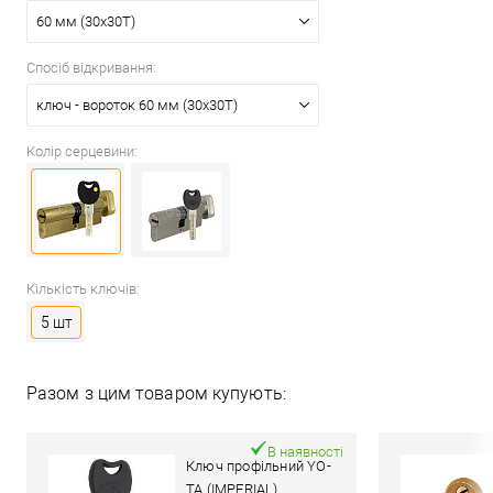
60 мм (30x30T)
Спосіб відкривання:
ключ - вороток 60 мм (30x30T)
Колір серцевини:
Кількість ключів:
5 шт
Разом з цим товаром купують:
В наявності
Ключ профільний YO-
TA (IMPERIAL)