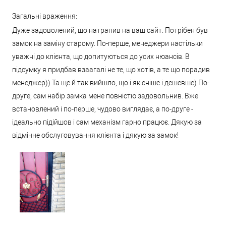
Загальні враження:
Дуже задоволений, що натрапив на ваш сайт. Потрібен був
замок на заміну старому. По-перше, менеджери настільки
уважні до клієнта, що допитуються до усих нюансів. В
підсумку я придбав взаагалі не те, що хотів, а те що порадив
менеджер)) Та ще й так вийшло, що і якісніше і дешевше) По-
друге, сам набір замка мене повністю задовольнив. Вже
встановлений і по-перше, чудово виглядає, а по-друге -
ідеально підійшов і сам механізм гарно працює. Дякую за
відмінне обслуговування клієнта і дякую за замок!