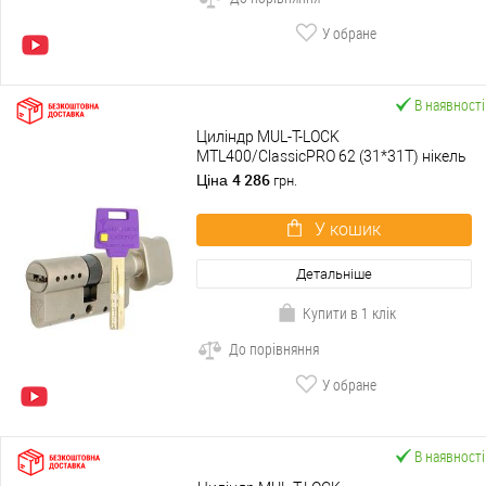
У обране
В наявності
Циліндр MUL-T-LOCK
MTL400/ClassicPRO 62 (31*31T) нікель
сатин
4 286
Ціна
грн.
У кошик
Детальніше
Купити в 1 клік
До порівняння
У обране
В наявності