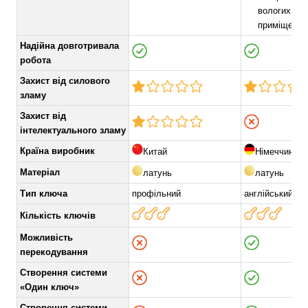
вологих
приміщення
Надійна довготривала
робота
Захист від силового
зламу
Захист від
інтелектуального зламу
Країна виробник
Китай
Німеччина
Матеріал
латунь
латунь
Тип ключа
профільний
англійський
Кількість ключів
Можливість
перекодування
Створення системи
«Один ключ»
Створення системи