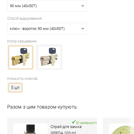
90 мм (40x50T)
Спосіб відкривання:
ключ - вороток 90 мм (40x50T)
Колір серцевини:
Кількість ключів:
5 шт
Разом з цим товаром купують:
В наявності
Спрей для замка
GERDA 100 ml