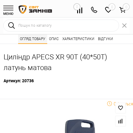
0
0
МЕНЮ
Інтернет магазин замків
ОГЛЯД ТОВАРУ
ОПИС
Каталог товарів ⭐
ХАРАКТЕРИСТИКИ
ВІДГУКИ
Серцевини (личинк
•
•
Циліндр APECS XR 90T (40*50T)
латунь матова
Артикул:
20736
Очікується