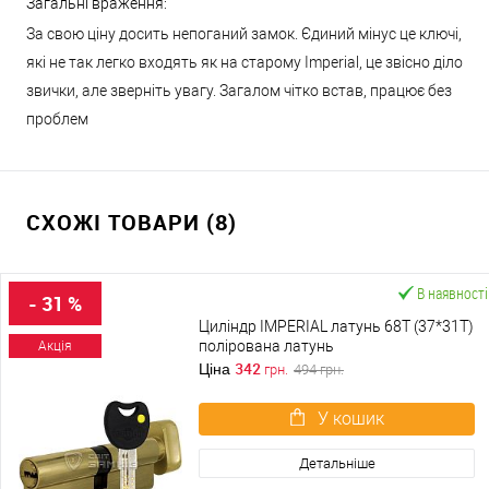
Загальні враження:
За свою ціну досить непоганий замок. Єдиний мінус це ключі,
які не так легко входять як на старому Imperial, це звісно діло
звички, але зверніть увагу. Загалом чітко встав, працює без
проблем
СХОЖІ ТОВАРИ (8)
В наявності
- 31 %
Циліндр IMPERIAL латунь 68T (37*31T)
полірована латунь
Акція
342
Ціна
грн.
494
грн.
У кошик
Детальніше