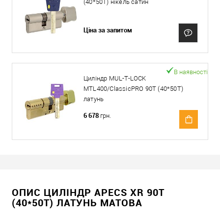
(40*50T) нікель сатин
Ціна за запитом
В наявності
Циліндр MUL-T-LOCK
MTL400/ClassicPRO 90T (40*50T)
латунь
6 678
грн.
ОПИС ЦИЛІНДР APECS XR 90T
(40*50T) ЛАТУНЬ МАТОВА