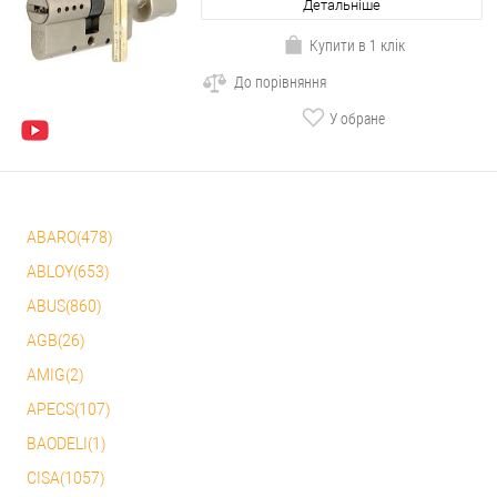
Детальніше
Купити в 1 клік
До порівняння
У обране
ABARO(478)
ABLOY(653)
ABUS(860)
AGB(26)
AMIG(2)
APECS(107)
BAODELI(1)
CISA(1057)