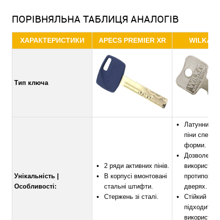
ПОРІВНЯЛЬНА ТАБЛИЦЯ АНАЛОГІВ
ХАРАКТЕРИСТИКИ
APECS PREMIER XR
WILKA 14
Тип ключа
Латунний ко
піни спеціа
форми.
Дозволено 
2 ряди активних пінів.
використан
Унікальність |
В корпусі вмонтовані
протипожеж
Особливості:
стальні штифти.
дверях.
Стержень зі сталі.
Стійкий до 
підходить 
використан