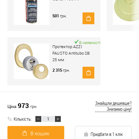
501
грн.
В наявності
Протектор AZZI
FAUSTO Antitubo SB
25 мм
ME50/85X70/OS
2 315
грн.
овальний широкий
латунь матова
Знайшли дешевше?
973
Ціна
грн.
Знизимо ціну!
Кількість:
В кошик
Придбати в 1 клік