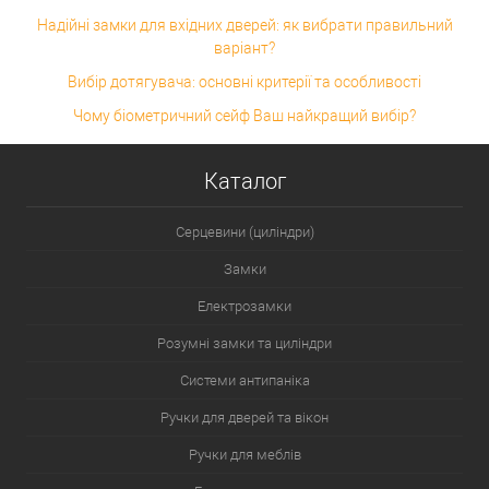
Надійні замки для вхідних дверей: як вибрати правильний
варіант?
Вибір дотягувача: основні критерії та особливості
Чому біометричний сейф Ваш найкращий вибір?
Каталог
Серцевини (циліндри)
Замки
Електрозамки
Розумні замки та циліндри
Системи антипаніка
Ручки для дверей та вікон
Ручки для меблів