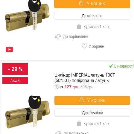
У кошик
Детальніше
Купити в 1 клік
До порівняння
У обране
В наявності
- 29 %
Циліндр IMPERIAL латунь 100T
(50*50T) полірована латунь
Акція
427
Ціна
грн.
605
грн.
У кошик
Детальніше
Купити в 1 клік
До порівняння