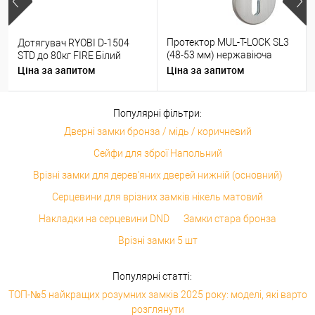
Протектор MUL-T-LOCK SL3
Дотягувач RYOBI D-1504
(48-53 мм) нержавіюча
STD до 80кг FIRE Білий
сталь
Ціна за запитом
Ціна за запитом
Популярні фільтри:
Дверні замки бронза / мідь / коричневий
Сейфи для зброї Напольний
Врізні замки для дерев'яних дверей нижній (основний)
Серцевини для врізних замків нікель матовий
Накладки на серцевини DND
Замки стара бронза
Врізні замки 5 шт
Популярні статті:
ТОП-№5 найкращих розумних замків 2025 року: моделі, які варто
розглянути