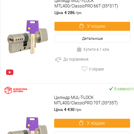
Циліндр MUL-T-LOCK
MTL400/ClassicPRO 66T (35*31T)
нікель сатин
4 286
Ціна
грн.
У кошик
Детальніше
Купити в 1 клік
До порівняння
У обране
В наявності
Циліндр MUL-T-LOCK
MTL400/ClassicPRO 70T (35*35T)
нікель сатин
4 430
Ціна
грн.
У кошик