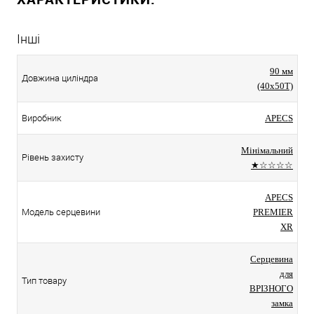
Інші
90 мм
Довжина циліндра
(40x50T)
Виробник
APECS
Мінімальний
Рівень захисту
★☆☆☆☆
APECS
Модель серцевини
PREMIER
XR
Серцевина
для
Тип товару
ВРІЗНОГО
замка