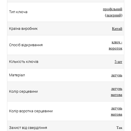
профільний
Тип ключа
(лазерний)
Країна виробник
Китай
ключ -
Спосіб відкривання
вороток
Кількість ключів
5 шт
Матеріал
латунь
латунь
Колір серцевини
матова
латунь
Колір воротка серцевини
матова
Захист від свердління
Так