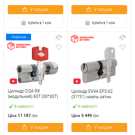
У кошик
У кошик
Купити в 1 клік
Купити в 1 клік
Новинка
Циліндр CISA RX
Циліндр EVVA EPS 62
(модульний) 60T (30*30T)
(31*31) нікель сатин
нікель матовий 3 ключі
В наявності
В наявності
11 187
5 449
Ціна
Ціна
грн.
грн.
У кошик
У кошик