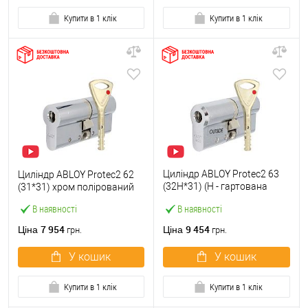
Купити в 1 клік
Купити в 1 клік
Циліндр ABLOY Protec2 63
Циліндр ABLOY Protec2 62
(32H*31) (H - гартована
(31*31) хром полірований
сторона) хром полірований
В наявності
В наявності
7 954
9 454
Ціна
Ціна
грн.
грн.
У кошик
У кошик
Купити в 1 клік
Купити в 1 клік