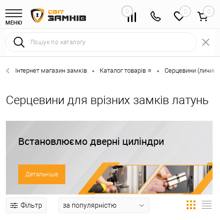
0
0
МЕНЮ
Інтернет магазин замків
Каталог товарів ⭐
Серцевини (личинк
•
•
Серцевини для врізних замків латунь
Встановлюємо дверні циліндри
Детальніше
Фільтр