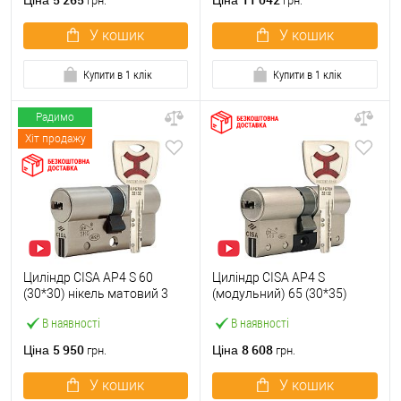
Ціна
Ціна
грн.
грн.
У кошик
У кошик
Купити в 1 клік
Купити в 1 клік
Радимо
Хіт продажу
Циліндр CISA AP4 S 60
Циліндр CISA AP4 S
(30*30) нікель матовий 3
(модульний) 65 (30*35)
ключі
нікель матовий 3 ключі
В наявності
В наявності
5 950
8 608
Ціна
Ціна
грн.
грн.
У кошик
У кошик