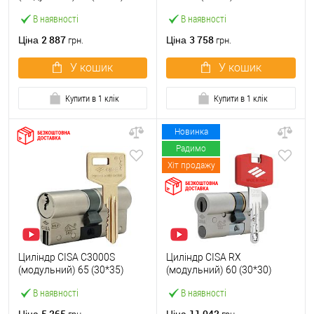
чорний 5 ключів
матовий 3 ключі
В наявності
В наявності
2 887
3 758
Ціна
Ціна
грн.
грн.
У кошик
У кошик
Купити в 1 клік
Купити в 1 клік
Новинка
Радимо
Хіт продажу
Циліндр CISA C3000S
Циліндр CISA RX
(модульний) 65 (30*35)
(модульний) 60 (30*30)
нікель матовий 3 ключі
нікель матовий 3 ключі
В наявності
В наявності
5 265
11 042