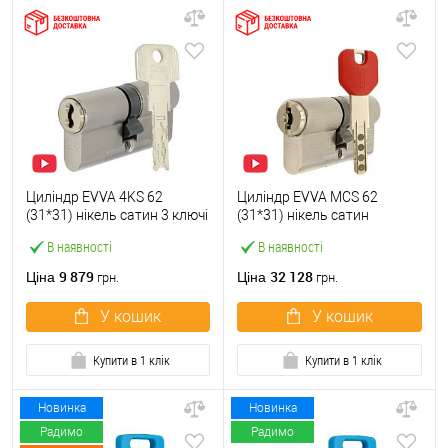
Циліндр EVVA 4KS 62
Циліндр EVVA MCS 62
(31*31) нікель сатин 3 ключі
(31*31) нікель сатин
В наявності
В наявності
9 879
32 128
Ціна
Ціна
грн.
грн.
У кошик
У кошик
Купити в 1 клік
Купити в 1 клік
Новинка
Новинка
Радимо
Радимо