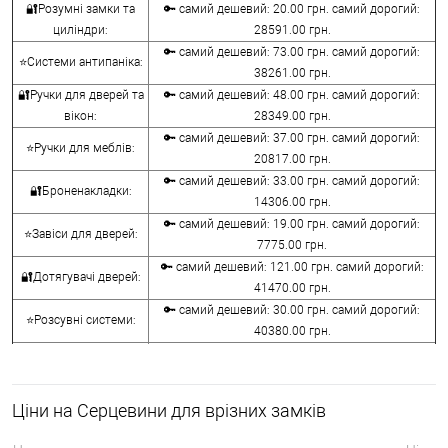
🔐Розумні замки та
🔑 самий дешевий: 20.00 грн. самий дорогий:
циліндри:
28591.00 грн.
🔑 самий дешевий: 73.00 грн. самий дорогий:
⭐Системи антипаніка:
38261.00 грн.
🔐Ручки для дверей та
🔑 самий дешевий: 48.00 грн. самий дорогий:
вікон:
28349.00 грн.
🔑 самий дешевий: 37.00 грн. самий дорогий:
⭐Ручки для меблів:
20817.00 грн.
🔑 самий дешевий: 33.00 грн. самий дорогий:
🔐Броненакладки:
14306.00 грн.
🔑 самий дешевий: 19.00 грн. самий дорогий:
⭐Завіси для дверей:
7775.00 грн.
🔑 самий дешевий: 121.00 грн. самий дорогий:
🔐Дотягувачі дверей:
41470.00 грн.
🔑 самий дешевий: 30.00 грн. самий дорогий:
⭐Розсувні системи:
40380.00 грн.
🔑 самий дешевий: 15.00 грн. самий дорогий:
🔐Аксесуари:
8645.00 грн.
🔑 самий дешевий: 780.00 грн. самий дорогий:
⭐Сейфи:
Ціни на Серцевини для врізних замків
396000.00 грн.
🔑 самий дешевий: 1050.00 грн. самий дорогий: