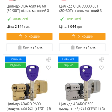
Циліндр CISA ASIX P8 60T
Циліндр CISA C3000 60T
(30*30T) нікель матовий 3
(30*30T) нікель матовий 3
ключі
ключі
В наявності
В наявності
2 144
3 044
Ціна
Ціна
грн.
грн.
У кошик
У кошик
Купити в 1 клік
Купити в 1 клік
Новинка
Новинка
Радимо
Радимо
Циліндр ABARO P600
Циліндр ABARO P600
(модульний) 62T (31*31T) G
(модульний) 62T (31*31T) Ni