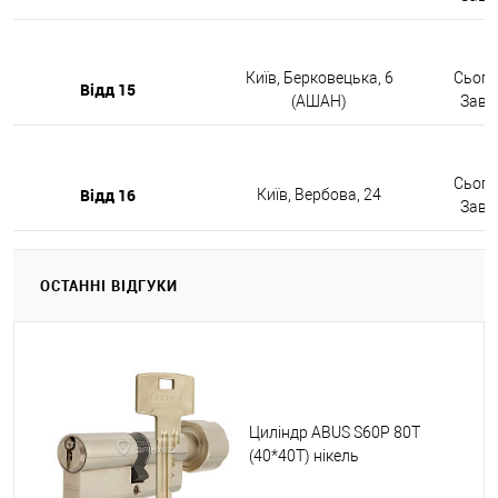
Київ, Берковецька, 6
Сьогод
Відд 15
(АШАН)
Завтр
Сьогод
Відд 16
Київ, Вербова, 24
Завтр
ОСТАННІ ВІДГУКИ
Циліндр ABUS S60P 80T
(40*40T) нікель