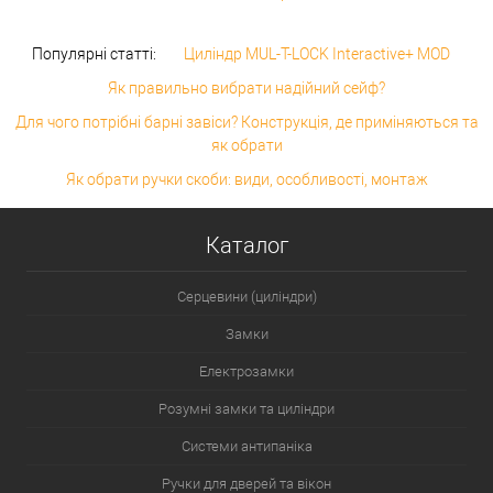
Популярні статті:
Циліндр MUL-T-LOCK Interactive+ MOD
Як правильно вибрати надійний сейф?
Для чого потрібні барні завіси? Конструкція, де приміняються та
як обрати
Як обрати ручки скоби: види, особливості, монтаж
Каталог
Серцевини (циліндри)
Замки
Електрозамки
Розумні замки та циліндри
Системи антипаніка
Ручки для дверей та вікон