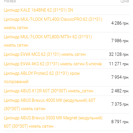
🔐Домофони:
Назва
Ціна
11100.00 грн.
Циліндр KALE 164BNE 62 (31*31) SN
⭐Сигналізація AJAX:
🔑 самий дешевий: грн. самий дорогий: грн.
Циліндр MUL-T-LOCK MTL400/ClassicPRO 62 (31*31)
4 286
грн.
нікель сатин
Циліндр MUL-T-LOCK MTL800/MT5+ 62 (31*31)
7 986
грн.
нікель сатин
Циліндр EVVA MCS 62 (31*31) нікель сатин
32 128
грн.
Циліндр EVVA 4KS 62 (31*31) нікель сатин 5 ключів
11 271
грн.
Циліндр ABLOY Protec2 62 (31*31) хром
7 954
грн.
полірований
Циліндр ABUS X12R 60T (30*30T) нікель_сатин
2 482
грн.
Циліндр ABUS Bravus 4000 MX (модульний) 60T
7 375
грн.
(30*30T) нікель сатин
Циліндр ABUS Bravus 3500 MX Magnet (модульний)
8 791
грн.
60T (30*30T) нікель сатин