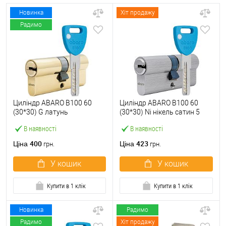
Новинка
Хіт продажу
Радимо
Циліндр ABARO B100 60
Циліндр ABARO B100 60
(30*30) G латунь
(30*30) Ni нікель сатин 5
полірована 5 ключів
ключів
В наявності
В наявності
400
423
Ціна
Ціна
грн.
грн.
У кошик
У кошик
Купити в 1 клік
Купити в 1 клік
Новинка
Радимо
Радимо
Хіт продажу