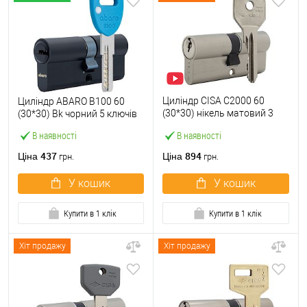
Циліндр CISA C2000 60
Циліндр ABARO B100 60
(30*30) нікель матовий 3
(30*30) Bk чорний 5 ключів
ключі
В наявності
В наявності
437
894
Ціна
Ціна
грн.
грн.
У кошик
У кошик
Купити в 1 клік
Купити в 1 клік
Хіт продажу
Хіт продажу