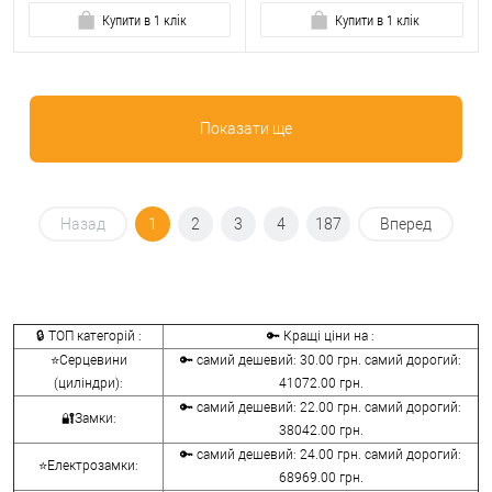
Купити в 1 клік
Купити в 1 клік
Показати ще
Назад
1
2
3
4
187
Вперед
🔒 ТОП категорій :
🔑 Кращі ціни на :
⭐Серцевини
🔑 самий дешевий: 30.00 грн. самий дорогий:
(циліндри):
41072.00 грн.
🔑 самий дешевий: 22.00 грн. самий дорогий:
🔐Замки:
38042.00 грн.
🔑 самий дешевий: 24.00 грн. самий дорогий:
⭐Електрозамки:
68969.00 грн.