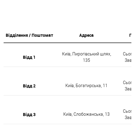
Відділення / Поштомат
Адреса
Гр
Київ, Пирогівський шлях,
Сьогод
Відд 1
135
Завтр
Сьогод
Відд 2
Київ, Богатирська, 11
Завтр
Сьогод
Відд 3
Київ, Слобожанська, 13
Завтр