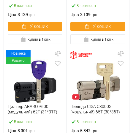
латунь полірована 5 ключів
нікель сатин 5 ключів
В наявності
В наявності
3 139
3 139
Ціна
Ціна
грн.
грн.
У кошик
У кошик
Купити в 1 клік
Купити в 1 клік
Новинка
Радимо
Циліндр ABARO P600
Циліндр CISA C3000S
(модульний) 62T (31*31T)
(модульний) 65T (30*35T)
Bk чорний 5 ключів
нікель матовий 3 ключі
В наявності
В наявності
3 301
5 342
Ціна
Ціна
грн.
грн.