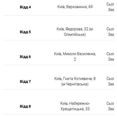
Сьогод
Відд 4
Київ, Верховинна, 69
Завтр
Київ, Федорова, 32 (м.
Сьогод
Відд 5
Олімпійська)
Завтр
Київ, Миколи Василенка,
Сьогод
Відд 6
2
Завтр
Київ, Гната Хоткевича, 8
Сьогод
Відд 7
(м.Чернігівська)
Завтр
Київ, Набережно-
Сьогод
Відд 8
Хрещатицька, 33
Завтр