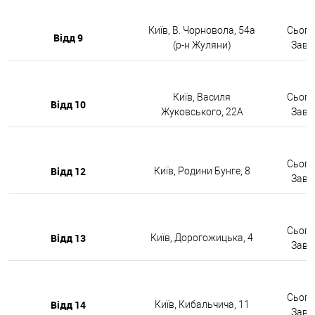
Київ, В. Чорновола, 54а
Сьогод
Відд 9
(р-н Жуляни)
Завтр
Київ, Василя
Сьогод
Відд 10
Жуковського, 22А
Завтр
Сьогод
Відд 12
Київ, Родини Бунге, 8
Завтр
Сьогод
Відд 13
Київ, Дорогожицька, 4
Завтр
Сьогод
Відд 14
Київ, Кибальчича, 11
Завтр