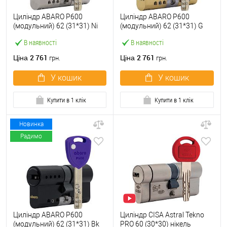
Циліндр ABARO P600
Циліндр ABARO P600
(модульний) 62 (31*31) Ni
(модульний) 62 (31*31) G
нікель сатин 5 ключів
латунь полірована 5 ключів
В наявності
В наявності
2 761
2 761
Ціна
Ціна
грн.
грн.
У кошик
У кошик
Купити в 1 клік
Купити в 1 клік
Новинка
Радимо
Циліндр ABARO P600
Циліндр CISA Astral Tekno
(модульний) 62 (31*31) Bk
PRO 60 (30*30) нікель