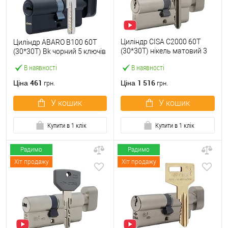
Циліндр CISA C2000 60T
Циліндр ABARO B100 60T
(30*30T) нікель матовий 3
(30*30T) Bk чорний 5 ключів
ключі
В наявності
В наявності
461
1 516
Ціна
Ціна
грн.
грн.
У кошик
У кошик
Купити в 1 клік
Купити в 1 клік
Радимо
Радимо
Хіт продажу
Хіт продажу