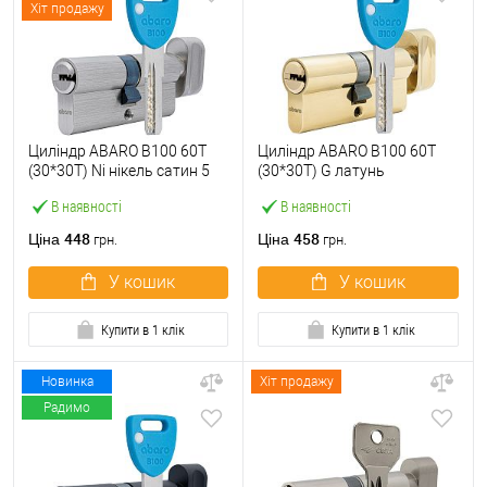
Хіт продажу
Циліндр ABARO B100 60T
Циліндр ABARO B100 60T
(30*30T) Ni нікель сатин 5
(30*30T) G латунь
ключів
полірована 5 ключів
В наявності
В наявності
448
458
Ціна
Ціна
грн.
грн.
У кошик
У кошик
Купити в 1 клік
Купити в 1 клік
Новинка
Хіт продажу
Радимо