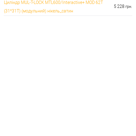
Циліндр MUL-T-LOCK MTL600/Interactive+ MOD 62T
5 228
грн.
(31*31T) (модульний) нікель_сатин