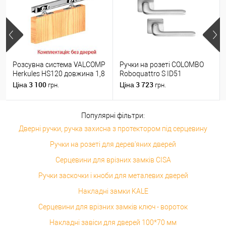
Розсувна система VALCOMP
Ручки на розеті COLOMBO
Herkules HS120 довжина 1,8
Roboquattro S ID51
м на 1 полотно вагою до
(PT19BZG-PT13) матовий
3 100
3 723
Ціна
Ціна
грн.
грн.
120 кг
хром
Популярні фільтри:
Дверні ручки, ручка захисна з протектором під серцевину
Ручки на розеті для дерев'яних дверей
Серцевини для врізних замків CISA
Ручки заскочки і кноби для металевих дверей
Накладні замки KALE
Серцевини для врізних замків ключ - вороток
Накладні завіси для дверей 100*70 мм