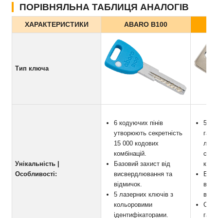
ПОРІВНЯЛЬНА ТАБЛИЦЯ АНАЛОГІВ
ХАРАКТЕРИСТИКИ
ABARO B100
Тип ключа
6 кодуючих пінів
5 код
утворюють секретність
гарто
15 000 кодових
лату
комбінацій.
секр
Унікальність |
Базовий захист від
кодо
Особливості:
висвердлювання та
Базо
відмичок.
висв
5 лазерних ключів з
відм
кольоровими
Серт
ідентифікаторами.
гара