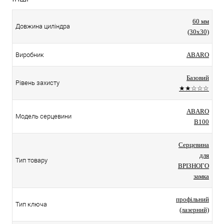
60 мм
Довжина циліндра
(30x30)
Виробник
ABARO
Базовий
Рівень захисту
★★☆☆☆
ABARO
Модель серцевини
B100
Серцевина
для
Тип товару
ВРІЗНОГО
замка
профільний
Тип ключа
(лазерний)