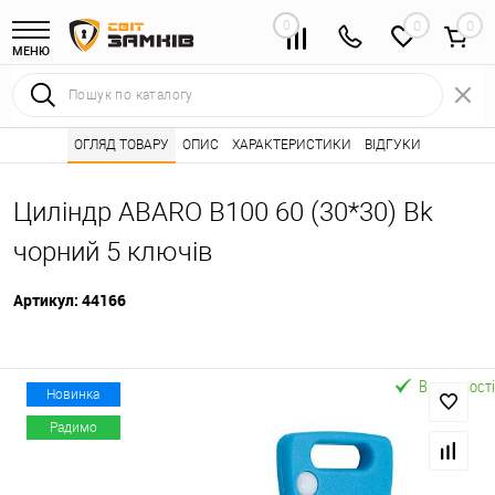
0
0
МЕНЮ
Інтернет магазин замків
ОГЛЯД ТОВАРУ
ОПИС
Каталог товарів ⭐
ХАРАКТЕРИСТИКИ
ВІДГУКИ
Серцевини (личинк
•
•
Циліндр ABARO B100 60 (30*30) Bk
чорний 5 ключів
Артикул:
44166
В наявності
Новинка
Радимо