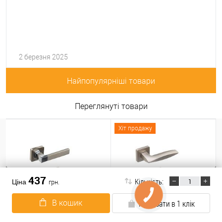
2 березня 2025
Найпопулярніші товари
Переглянуті товари
Хіт продажу
437
Кількість:
Ціна
грн.
В кошик
Придбати в 1 клік
Ручки на розеті GAVROCHE
Ручки на розеті GAVROCHE
Stannum AL-A1 SN/CP
Cobaltum Co-Z3 MSN