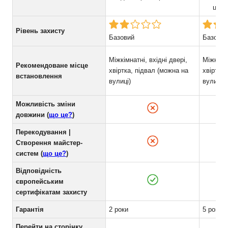
цикл
Рівень захисту
Базовий
Базовий
Міжкімнатні, вхідні двері,
Міжкімна
Рекомендоване місце
хвіртка, підвал (можна на
хвіртка,
встановлення
вулиці)
вулиці)
Можливість зміни
довжини (
що це?
)
Перекодування |
Створення майстер-
систем (
що це?
)
Відповідність
європейським
сертифікатам захисту
Гарантія
2 роки
5 років
Перейти на сторінку