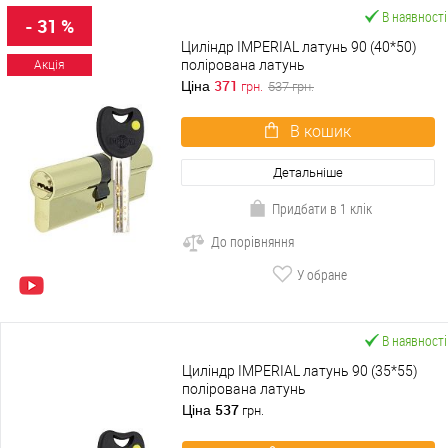
В наявності
- 31 %
Циліндр IMPERIAL латунь 90 (40*50)
полірована латунь
Акція
371
Ціна
грн.
537
грн.
В кошик
Детальніше
Придбати в 1 клік
До порівняння
У обране
В наявності
Циліндр IMPERIAL латунь 90 (35*55)
полірована латунь
537
Ціна
грн.