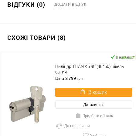
ВІДГУКИ (0)
ДОДАТИ ВІДГУК
СХОЖІ ТОВАРИ (8)
В наявності
Циліндр TITAN K5 90 (40*50) нікель
сатин
2 799
Ціна
грн.
В кошик
Детальніше
Придбати в 1 клік
До порівняння
У обране