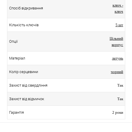
ключ -
Спосіб відкривання
ключ
Кількість ключів
5 шт
Цільний
Опції
корпус
Матеріал
латунь
Колір серцевини
чорний
Захист від свердління
Так
Захист від відмичок
Так
Гарантія
2 роки