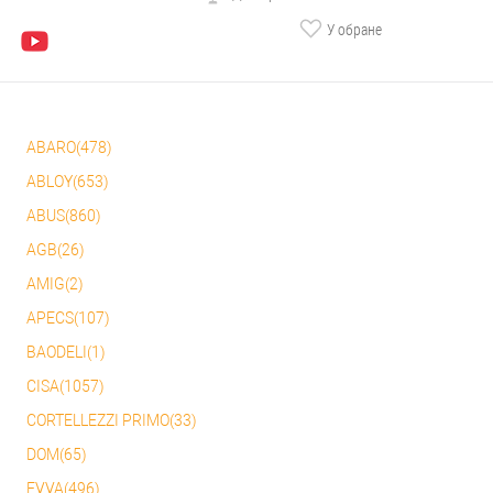
У обране
ABARO(478)
ABLOY(653)
ABUS(860)
AGB(26)
AMIG(2)
APECS(107)
BAODELI(1)
CISA(1057)
CORTELLEZZI PRIMO(33)
DOM(65)
EVVA(496)