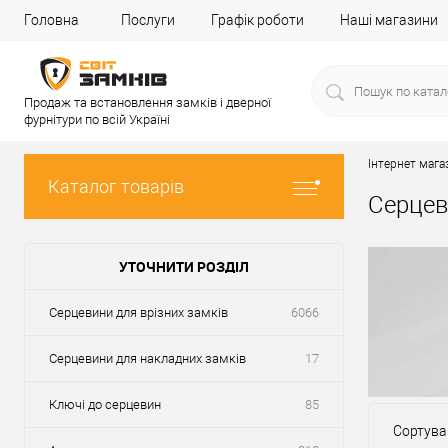
Головна
Послуги
Графік роботи
Наші магазини
Продаж та встановлення замків і дверної
фурнітури по всій Україні
Інтернет мага
Каталог товарів
Серцев
УТОЧНИТИ РОЗДІЛ
Серцевини для врізних замків
6066
Серцевини для накладних замків
17
Ключі до серцевин
85
Сортува