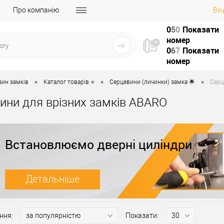
Про компанію
Вхі
0
5
0
Показати
номер
0
6
7
Показати
номер
•
•
•
зин замків
Каталог товарів ⭐
Серцевини (личинки) замка 🌟
Серц
ини для врізних замків ABARO
Встановлюємо дверні циліндри
Детальніше
ння:
Показати: