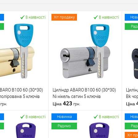
В наявності
В наявності
Хіт продажу
Нов
Рад
BARO B100 60 (30*30)
Циліндр ABARO B100 60 (30*30)
Цилін
полірована 5 ключів
Ni нікель сатин 5 ключів
Bk чо
0
423
Ціна
Ціна
грн.
грн.
В наявності
В наявності
Новинка
Нов
Радимо
Рад
У кошик
У кошик
Хіт п