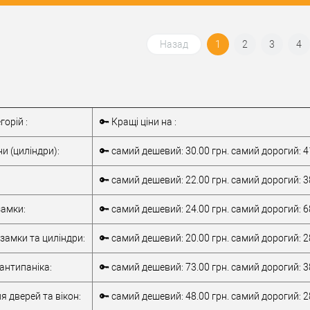
 в 1 клік
До
Купити в 1 клік
До
порівняння
порівняння
Назад
1
2
3
4
бране
У обране
ABARO
Виробник
ABARO
сту
Екстра ★★★★☆
Рівень захисту
Екстра ★★★★☆
горій :
🔑 Кращі ціни на :
Модель
ABARO P600
серцевини
ABARO P600
и (циліндри):
🔑 самий дешевий: 30.00 грн. самий дорогий: 4
Серцевина для
Серцевина для
ВРІЗНОГО замка
Тип товару
ВРІЗНОГО замка
🔑 самий дешевий: 22.00 грн. самий дорогий: 3
профільний
профільний
(лазерний)
Тип ключа
(лазерний)
амки:
🔑 самий дешевий: 24.00 грн. самий дорогий: 6
замки та циліндри:
🔑 самий дешевий: 20.00 грн. самий дорогий: 2
антипаніка:
🔑 самий дешевий: 73.00 грн. самий дорогий: 3
я дверей та вікон:
🔑 самий дешевий: 48.00 грн. самий дорогий: 2