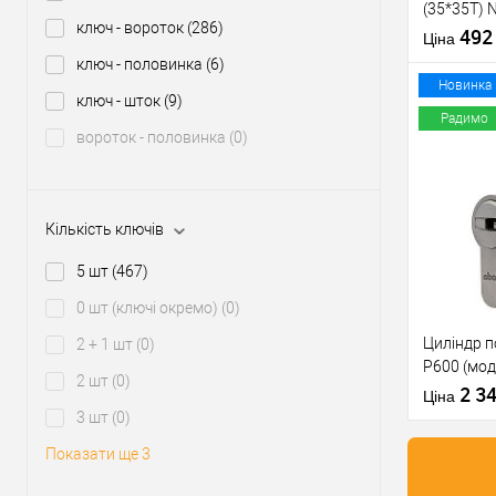
(35*35T) N
серцевини
ключ - вороток
(286)
ключів
49
Ціна
Тип товару
ключ - половинка
(6)
Новинка
ключ - шток
(9)
Тип ключа
Радимо
вороток - половинка
(0)
Купити
Кількість ключів
У о
5 шт
(467)
Виробник
0 шт (ключі окремо)
(0)
Циліндр 
2 + 1 шт
(0)
Рівень захи
P600 (мод
Модель
2 шт
(0)
нікель са
2 3
серцевини
Ціна
3 шт
(0)
Тип товару
Показати ще 3
Тип ключа