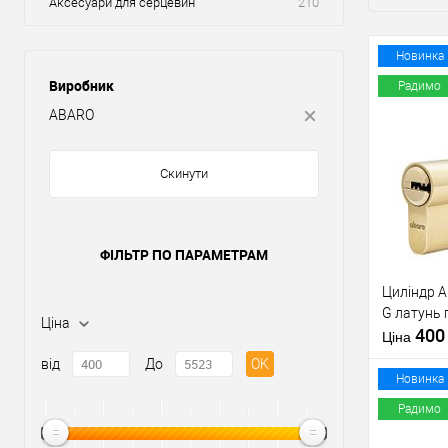
Аксесуари для серцевин
210
Новинка
Виробник
Радимо
ABARO
Скинути
ФІЛЬТР ПО ПАРАМЕТРАМ
Циліндр A
G латунь 
Ціна
40
Ціна
від
До
OK
Новинка
Радимо