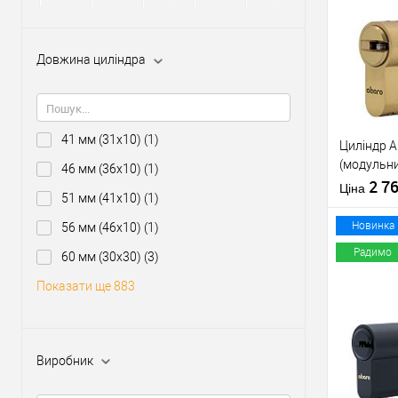
Купити
Довжина циліндра
У о
Виробник
41 мм (31x10)
(1)
Циліндр 
Рівень захи
(модульни
46 мм (36x10)
(1)
Модель
латунь по
2 7
серцевини
Ціна
51 мм (41x10)
(1)
Тип товару
Новинка
56 мм (46x10)
(1)
Радимо
60 мм (30x30)
(3)
Тип ключа
Показати ще 883
Купити
У о
Виробник