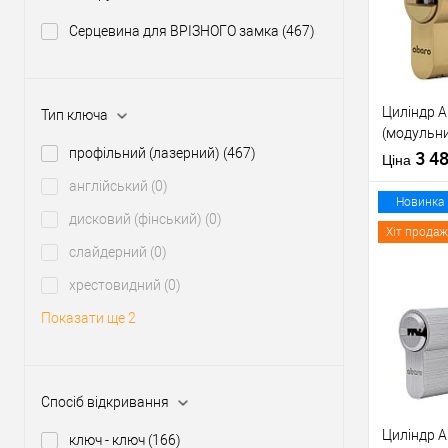
У о
Серцевина для ВРІЗНОГО замка
(467)
Виробник
Рівень захи
Циліндр 
Тип ключа
Модель
(модульни
серцевини
профільний (лазерний)
(467)
латунь по
3 4
Ціна
Тип товару
англійський
(0)
Новинка
дисковий (фінський)
(0)
Тип ключа
Хіт продаж
слайдерний
(0)
хрестовидний
(0)
Купити
Показати ще 2
У о
Виробник
Спосіб відкривання
Рівень захи
Циліндр 
ключ - ключ
(166)
Модель