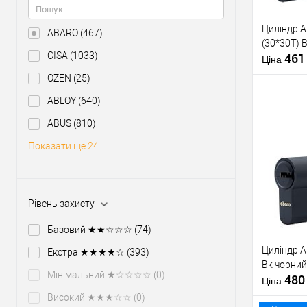
Виробник
Рівень захи
Циліндр 
Модель
ABARO
(467)
(30*30T) 
серцевини
CISA
(1033)
46
Ціна
Тип товару
OZEN
(25)
ABLOY
(640)
Тип ключа
ABUS
(810)
Показати ще 24
Купити
У о
Рівень захисту
Виробник
Базовий ★★☆☆☆
(74)
Циліндр A
Рівень захи
Екстра ★★★★☆
(393)
Bk чорний
Модель
Мінімальний ★☆☆☆☆
(0)
48
серцевини
Ціна
Високий ★★★☆☆
(0)