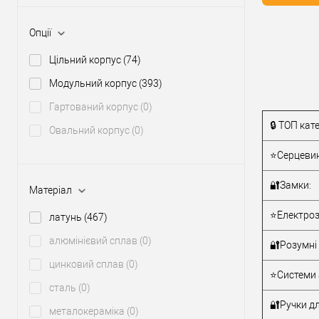
Купити
Опції
Цільний корпус
(74)
У о
Модульний корпус
(393)
Виробник
Гартований корпус
(0)
Рівень захи
🔒 ТОП кате
Овальний корпус
(0)
Модель
серцевини
⭐Серцевин
Тип товару
🔐Замки:
Матеріал
Тип ключа
⭐Електроз
латунь
(467)
алюмінієвий сплав
(0)
🔐Розумні 
цинковий сплав
(0)
⭐Системи 
сталь
(0)
🔐Ручки дл
металокераміка
(0)