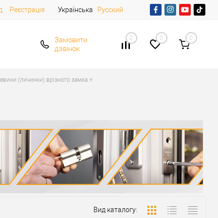
д
Реєстрація
Українська
Русский
0
0
0
Замовити
дзвінок
евини (личинки) врізного замка ⚡️
Вид каталогу: