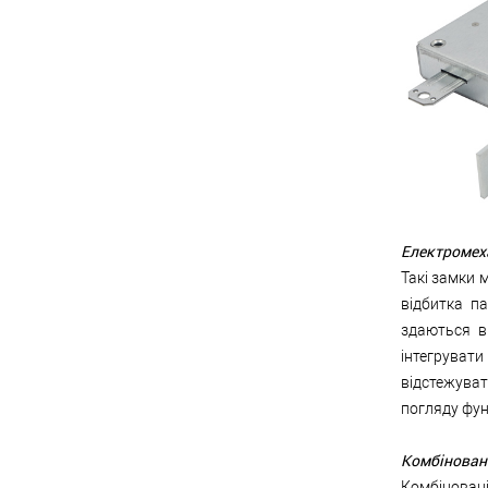
Електромех
Такі замки 
відбитка п
здаються в
інтегруват
відстежуват
погляду фун
Комбінован
Комбінован