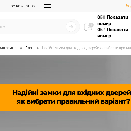
Про компанію
Вхі
0
5
0
Показати
номер
0
6
7
Показати
номер
•
•
зин замків
Блог
Надійні замки для вхідних дверей: як вибрати правил