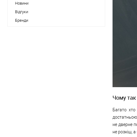
Новини
Відгуки
Бренди
Чому так
Багато хто
достатньою
не дверне п
не розкіш, а