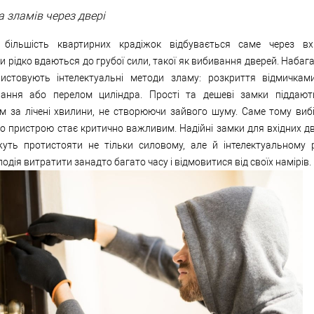
 зламів через двері
більшість квартирних крадіжок відбувається саме через вхі
 рідко вдаються до грубої сили, такої як вибивання дверей. Набаг
истовують інтелектуальні методи зламу: розкриття відмичками
ання або перелом циліндра. Прості та дешеві замки піддают
м за лічені хвилини, не створюючи зайвого шуму. Саме тому вибі
о пристрою стає критично важливим. Надійні замки для вхідних д
жуть протистояти не тільки силовому, але й інтелектуальному 
одія витратити занадто багато часу і відмовитися від своїх намірів.