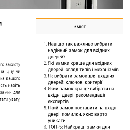
и
Зміст
Навіщо так важливо вибрати
надійний замок для вхідних
дверей?
Які замки краще для вхідних
ого захисту
дверей: огляд типів і механізмів
на ціну чи
Як вибрати замок для вхідних
ека вашого
дверей: ключові критерії
сть навіть
Який замок краще вибрати на
 замки для
вхідні двері: рекомендації
тати увагу,
експертів
Який замок поставити на вхідні
двері: помилки, яких варто
уникати
ТОП-5: Найкращі замки для