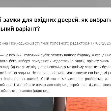
і замки для вхідних дверей: як вибрат
ьний варіант?
рина Приходько
Заступник головного редактора
17/06/2025
і — це перший і головний рубіж захисту вашого будинку. А серце ць
Часто його вибору приділяють недостатньо уваги, орієнтуючись 
игляд. Однак саме від цього невеликого механізму залежить безп
окій вашої родини. Неправильний вибір може звести нанівець міцні
х броньованих дверей. У цій статті ми детально розберемо, які
рей кращі, як вибрати замок для вхідних дверей і на які деталі звер
 дійсно став вашою фортецею.