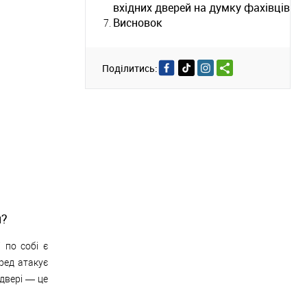
вхідних дверей на думку фахівців
Висновок
Поділитись:
й?
 по собі є
ред атакує
 двері — це