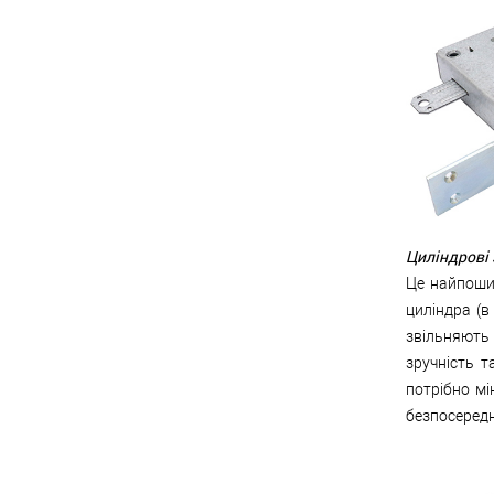
Циліндрові
Це найпоши
циліндра (в
звільняють
зручність 
потрібно мі
безпосередн