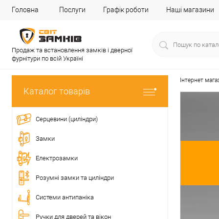
Головна
Послуги
Графік роботи
Наші магазини
Продаж та встановлення замків і дверної
фурнітури по всій Україні
Інтернет мага
Каталог товарів
Серцевини (циліндри)
Замки
Електрозамки
Розумні замки та циліндри
Системи антипаніка
Ручки для дверей та вікон