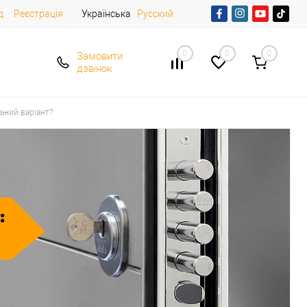
д
Реєстрація
Українська
Русский
0
0
0
Замовити
дзвінок
ьний варіант?