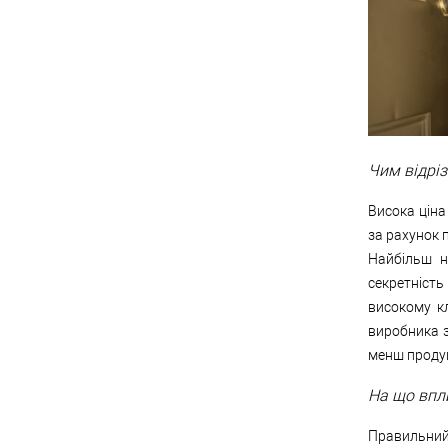
Чим відрі
Висока ціна
за рахунок 
Найбільш н
секретність
високому кл
виробника з
менш проду
На що впл
Правильний