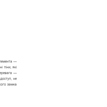
елемента —
і піни, які
перевага —
доступ, не
кого замка