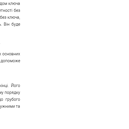
одом ключа
тності без
 без ключа,
ь. Він буде
в
їх основних
й допоможе
інці. Його
му порядку
до грубого
тужними та