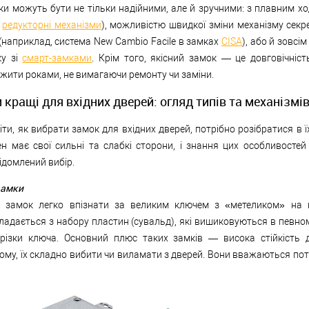
ки можуть бути не тільки надійними, але й зручними: з плавним х
,
редукторні механізми
), можливістю швидкої зміни механізму секре
наприклад, система New Cambio Facile в замках
CISA
), або й зовсім
ку зі
смарт-замками
. Крім того, якісний замок — це довговічніст
жити роками, не вимагаючи ремонту чи заміни.
 кращі для вхідних дверей: огляд типів та механізмі
ти, як вибрати замок для вхідних дверей, потрібно розібратися в 
ен має свої сильні та слабкі сторони, і знання цих особливосте
ідомлений вибір.
замки
 замок легко впізнати за великим ключем з «метеликом» на к
ладається з набору пластин (сувальд), які вишиковуються в певно
арізки ключа. Основний плюс таких замків — висока стійкість 
ому, їх складно вибити чи виламати з дверей. Вони вважаються по