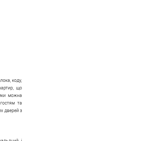
лока, коду,
вартир, що
амки можна
 гостям та
их дверей з
вальдний і