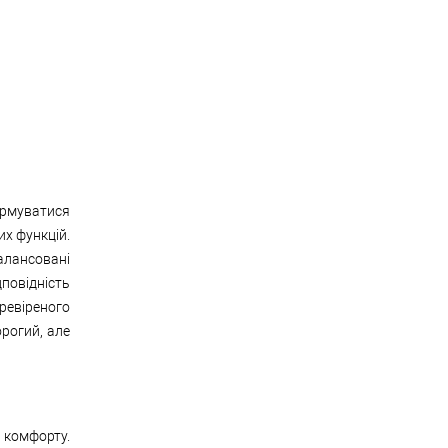
ормуватися
их функцій.
алансовані
дповідність
еревіреного
рогий, але
 комфорту.