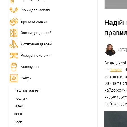
Ручки для меблів
Надійн
Броненакладки
правил
Завіси для дверей
Дотягувачі дверей
Кате
Розсувні системи
Вхідні двер
Аксесуари
—
замок
. 
зовнішній в
Сейфи
майна та сп
найдорожчи
Наші магазини
вхідних две
Послуги
щоб ваш дім
Відео
Акції
Блог