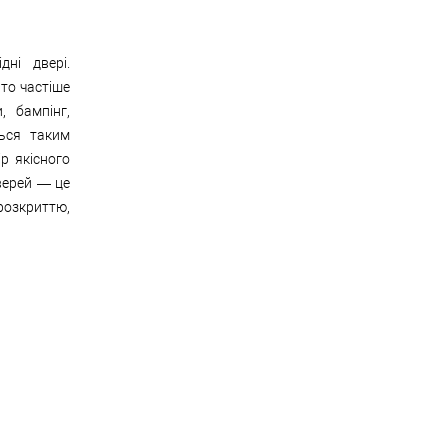
дні двері.
ато частіше
, бампінг,
ься таким
р якісного
верей — це
розкриттю,