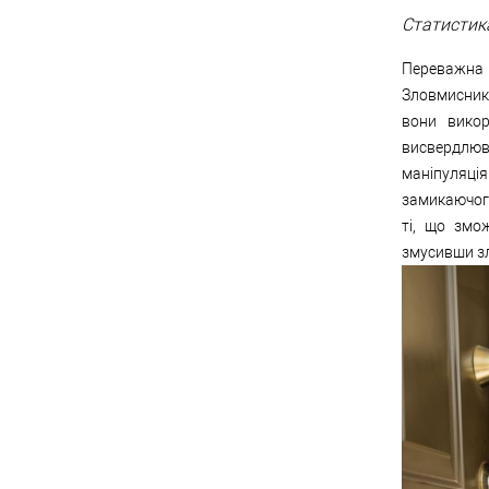
Статистика
Переважна 
Зловмисники
вони викор
висвердлюв
маніпуляція
замикаючог
ті, що змо
змусивши зл