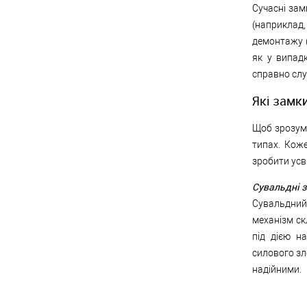
Сучасні зам
(наприклад
демонтажу (
як у випад
справно слу
Які замки
Щоб зрозумі
типах. Кож
зробити усв
Сувальдні 
Сувальдний
механізм ск
під дією н
силового зл
надійними.