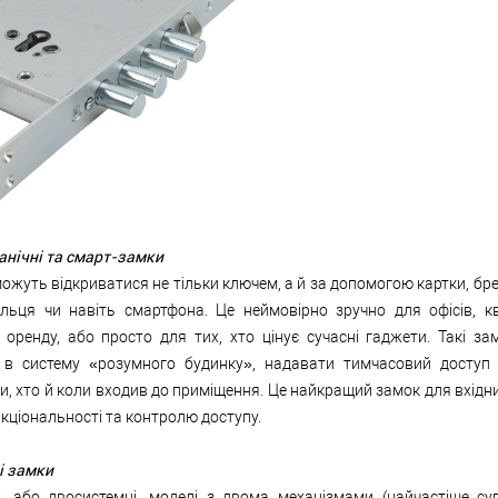
анічні та смарт-замки
можуть відкриватися не тільки ключем, а й за допомогою картки, бре
альця чи навіть смартфона. Це неймовірно зручно для офісів, к
 оренду, або просто для тих, хто цінує сучасні гаджети. Такі з
и в систему «розумного будинку», надавати тимчасовий доступ
и, хто й коли входив до приміщення. Це найкращий замок для вхідн
кціональності та контролю доступу.
і замки
і, або двосистемні, моделі з двома механізмами (найчастіше су