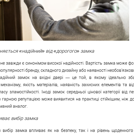
зняється «надійний» від «дорогого» замка
 не завжди є синонімом високої надійності. Вартість замка може ф
популярності бренду, складного дизайну або наявності необов'язков
адійний замок на вхідні двері — це той, в якому ідеально зб
 механізму, якість матеріалів, наявність захисних елементів та ві
асу зламостійкості. Іноді замок середньої цінової категорії від п
 гарною репутацією може виявитися на практиці стійкішим, ніж до
маний аналог.
иває вибір замка
 вибір замка впливає як на безпеку, так і на рівень щоденного