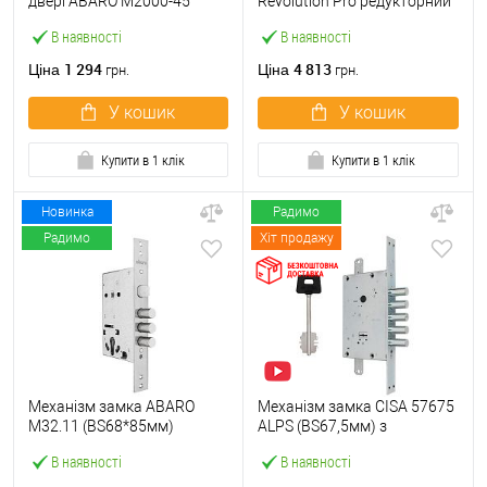
двері ABARO M2000-45
Revolution Pro редукторний
(BS45*85мм) з циліндром
з блокуванням (BS67,5мм)
В наявності
В наявності
B100 70T і ручками KEDR
хром матовий
хром
1 294
4 813
Ціна
Ціна
грн.
грн.
У кошик
У кошик
Купити в 1 клік
Купити в 1 клік
Новинка
Радимо
Радимо
Хіт продажу
Механізм замка ABARO
Механізм замка CISA 57675
M32.11 (BS68*85мм)
ALPS (BS67,5мм) з
матовий нікель
перекодуванням хром
В наявності
В наявності
матовий