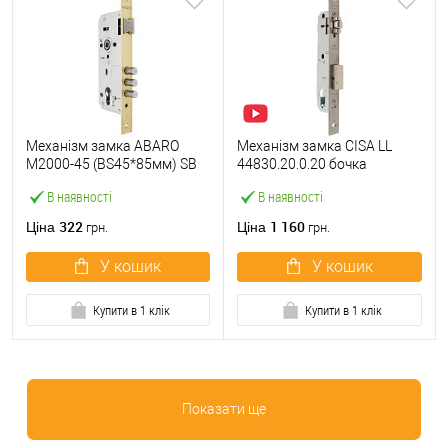
Механізм замка ABARO
Механізм замка CISA LL
M2000-45 (BS45*85мм) SB
44830.20.0.20 бочка
латунь матова
(BS20мм, 22 мм)
В наявності
В наявності
нержавіюча сталь
322
1 160
Ціна
Ціна
грн.
грн.
У кошик
У кошик
Купити в 1 клік
Купити в 1 клік
Показати ще