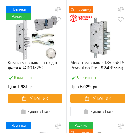
Новинка
Хіт продажу
Радимо
Комплект замка на вхідні
Механізм замка CISA 56515
двері ABARO M252
Revolution Pro (BS64*85мм)
(BS60*85мм) з циліндром
56535 з блокуванням без
В наявності
В наявності
B100, протектором і
торцевої планки
ручками нікель
1 981
5 029
Ціна
Ціна
грн.
грн.
У кошик
У кошик
Купити в 1 клік
Купити в 1 клік
Новинка
Радимо
Хіт продажу