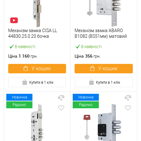
Механізм замка CISA LL
Механізм замка ABARO
44830.25.0.20 бочка
B1082 (BS51мм) матовий
(BS25мм, 22 мм)
нікель 5 ключів
В наявності
В наявності
нержавіюча сталь
1 160
356
Ціна
Ціна
грн.
грн.
У кошик
У кошик
Купити в 1 клік
Купити в 1 клік
Новинка
Новинка
Радимо
Радимо