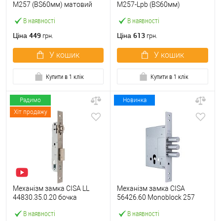
M257 (BS60мм) матовий
M257-Lpb (BS60мм)
нікель
матовий нікель 5 ключів
В наявності
В наявності
тех.пакування.без
зв.планки
449
613
Ціна
Ціна
грн.
грн.
У кошик
У кошик
Купити в 1 клік
Купити в 1 клік
Радимо
Новинка
Хіт продажу
Механізм замка CISA LL
Механізм замка CISA
44830.35.0.20 бочка
56426.60 Monoblock 257
(BS35мм, 22 мм)
(BS60мм) хром матовий
В наявності
В наявності
нержавіюча сталь