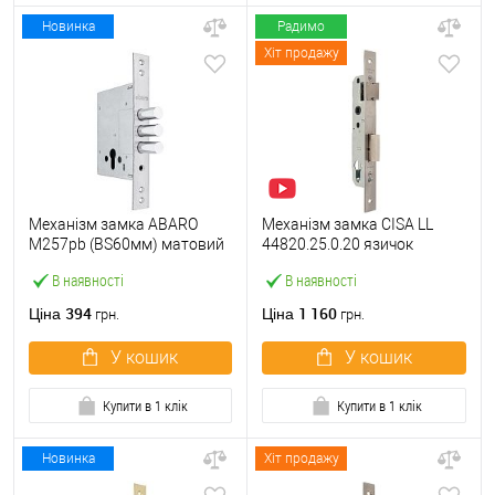
Новинка
Радимо
Хіт продажу
Механізм замка ABARO
Механізм замка CISA LL
M257pb (BS60мм) матовий
44820.25.0.20 язичок
нікель тех.пакування без зв.
(BS25*85мм, 22 мм)
В наявності
В наявності
планки
нержавіюча сталь
394
1 160
Ціна
Ціна
грн.
грн.
У кошик
У кошик
Купити в 1 клік
Купити в 1 клік
Новинка
Хіт продажу