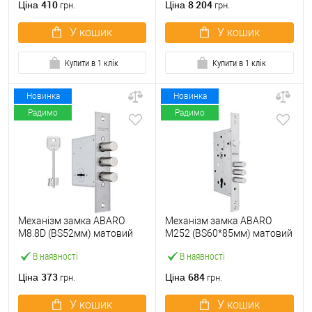
410
8 204
Ціна
Ціна
грн.
грн.
У кошик
У кошик
Купити в 1 клік
Купити в 1 клік
Новинка
Новинка
Радимо
Радимо
Механізм замка ABARO
Механізм замка ABARO
M8.8D (BS52мм) матовий
M252 (BS60*85мм) матовий
нікель 5 ключів
нікель
В наявності
В наявності
373
684
Ціна
Ціна
грн.
грн.
У кошик
У кошик