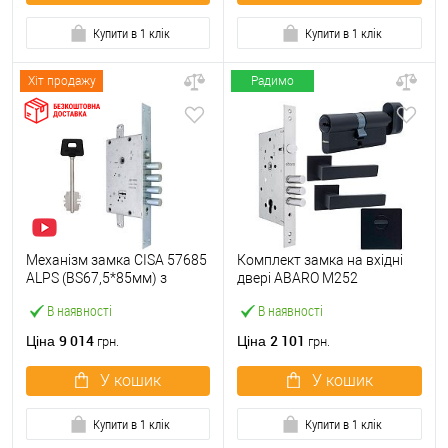
Купити в 1 клік
Купити в 1 клік
Хіт продажу
Радимо
Механізм замка CISA 57685
Комплект замка на вхідні
ALPS (BS67,5*85мм) з
двері ABARO M252
перекодуванням хром
(BS60*85мм) з циліндром,
В наявності
В наявності
матовий
ручками, протектором
чорний
9 014
2 101
Ціна
Ціна
грн.
грн.
У кошик
У кошик
Купити в 1 клік
Купити в 1 клік