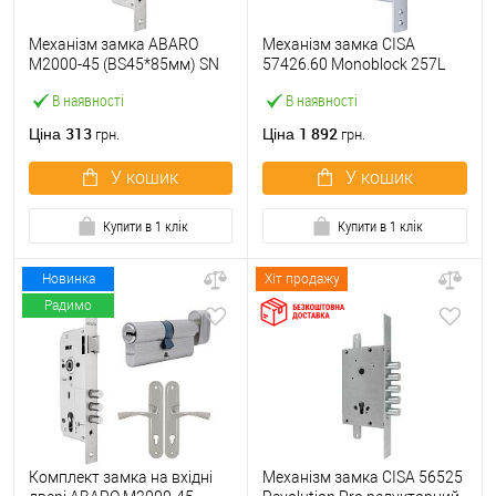
Механізм замка ABARO
Механізм замка CISA
M2000-45 (BS45*85мм) SN
57426.60 Monoblock 257L
матовий нікель
(BS60) хром матовий
В наявності
В наявності
313
1 892
Ціна
Ціна
грн.
грн.
У кошик
У кошик
Купити в 1 клік
Купити в 1 клік
Новинка
Хіт продажу
Радимо
Комплект замка на вхідні
Механізм замка CISA 56525