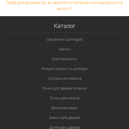
Сейф для документів: як захистити паперові носії від вогню та
вологи?
Каталог
Серцевини (циліндри)
Замки
Електрозамки
Розумні замки та циліндри
Системи антипаніка
Ручки для дверей та вікон
Ручки для меблів
Броненакладки
Завіси для дверей
Дотягувачі дверей