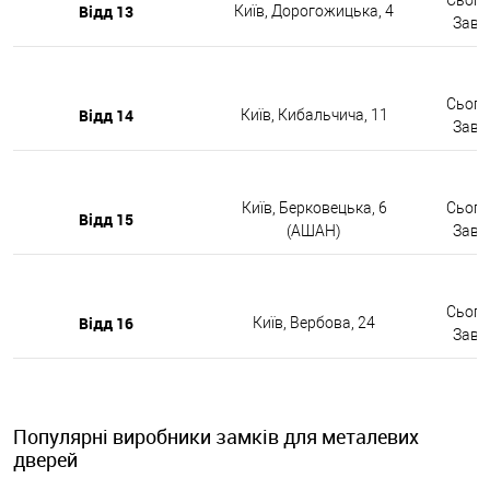
Відд 13
Київ, Дорогожицька, 4
Завтр
Сьогод
Відд 14
Київ, Кибальчича, 11
Завтр
Київ, Берковецька, 6
Сьогод
Відд 15
(АШАН)
Завтр
Сьогод
Відд 16
Київ, Вербова, 24
Завтр
Популярні виробники замків для металевих
дверей