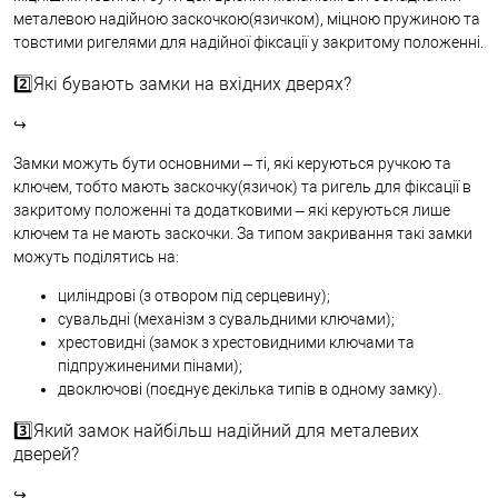
металевою надійною заскочкою(язичком), міцною пружиною та
товстими ригелями для надійної фіксації у закритому положенні.
2️⃣Які бувають замки на вхідних дверях?
↪
Замки можуть бути основними – ті, які керуються ручкою та
ключем, тобто мають заскочку(язичок) та ригель для фіксації в
закритому положенні та додатковими – які керуються лише
ключем та не мають заскочки. За типом закривання такі замки
можуть поділятись на:
циліндрові (з отвором під серцевину);
сувальдні (механізм з сувальдними ключами);
хрестовидні (замок з хрестовидними ключами та
підпружиненими пінами);
двоключові (поєднує декілька типів в одному замку).
3️⃣Який замок найбільш надійний для металевих
дверей?
↪