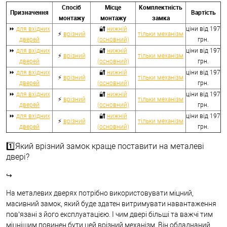
Спосіб
Місце
Комплектність
Призначення
Вартість
монтажу
монтажу
замка
⏩
для вхідних
🔐
нижній
ціни від 197
⚡
врізний
тільки механізм
дверей
(основний)
грн.
⏩
для вхідних
🔐
нижній
ціни від 197
⚡
врізний
тільки механізм
дверей
(основний)
грн.
⏩
для вхідних
🔐
нижній
ціни від 197
⚡
врізний
тільки механізм
дверей
(основний)
грн.
⏩
для вхідних
🔐
нижній
ціни від 197
⚡
врізний
тільки механізм
дверей
(основний)
грн.
⏩
для вхідних
🔐
нижній
ціни від 197
⚡
врізний
тільки механізм
дверей
(основний)
грн.
1️⃣Який врізний замок краще поставити на металеві
двері?
↪
На металевих дверях потрібно використовувати міцний,
масивний замок, який буде здатен витримувати навантаження
пов’язані з його експлуатацією. І чим двері більші та важчі тим
міцнішим повинен бути цей врізний механізм. Він обладнаний