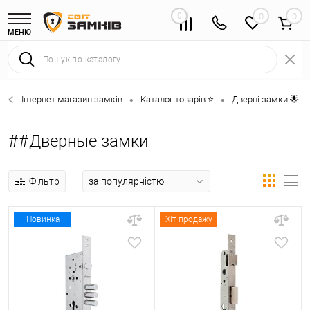
0
0
МЕНЮ
Інтернет магазин замків
Каталог товарів ⭐
Дверні замки 🌟
•
•
•
##Дверные замки
Фільтр
Новинка
Хіт продажу