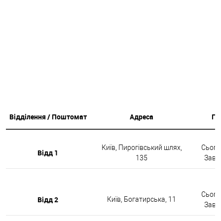
Відділення / Поштомат
Адреса
Гр
Київ, Пирогівський шлях,
Сьогод
Відд 1
135
Завтр
Сьогод
Відд 2
Київ, Богатирська, 11
Завтр