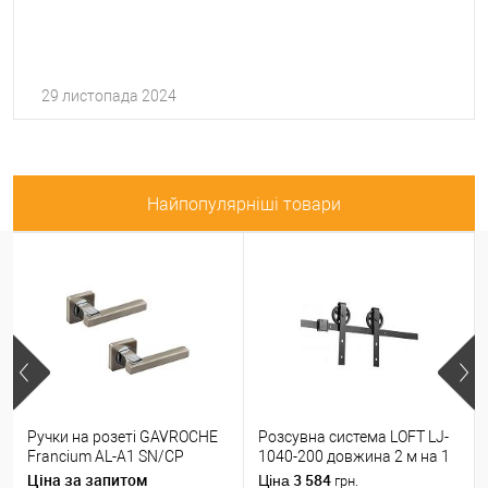
29 листопада 2024
Найпопулярніші товари
Ручки на розеті GAVROCHE
Розсувна система LOFT LJ-
Francium AL-A1 SN/CP
1040-200 довжина 2 м на 1
нікель/хром
полотно вагою до 100 кг
Ціна за запитом
3 584
Ціна
грн.