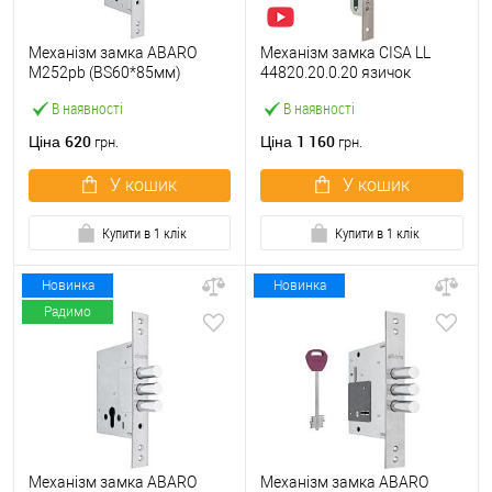
Механізм замка ABARO
Механізм замка CISA LL
M252pb (BS60*85мм)
44820.20.0.20 язичок
матовий нікель тех
(BS20*85мм, 22 мм)
В наявності
В наявності
пакування без зв.планки
нержавіюча сталь
620
1 160
Ціна
Ціна
грн.
грн.
У кошик
У кошик
Купити в 1 клік
Купити в 1 клік
Новинка
Новинка
Радимо
Механізм замка ABARO
Механізм замка ABARO