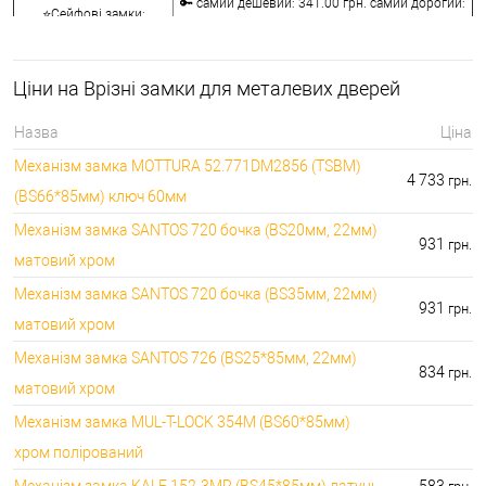
🔑 самий дешевий: 341.00 грн. самий дорогий:
⭐Сейфові замки:
3848.00 грн.
🔑 самий дешевий: 1058.00 грн. самий дорогий:
🔐Кодові замки:
5113.00 грн.
Ціни на Врізні замки для металевих дверей
⭐Протипожежна
🔑 самий дешевий: 290.00 грн. самий дорогий:
фурнітура:
4045.00 грн.
Назва
Ціна
🔑 самий дешевий: 600.00 грн. самий дорогий:
🔐Замки для ролетів:
Механізм замка MOTTURA 52.771DM2856 (TSBM)
660.00 грн.
4 733
грн.
(BS66*85мм) ключ 60мм
Механізм замка SANTOS 720 бочка (BS20мм, 22мм)
931
грн.
матовий хром
Механізм замка SANTOS 720 бочка (BS35мм, 22мм)
931
грн.
матовий хром
Механізм замка SANTOS 726 (BS25*85мм, 22мм)
834
грн.
матовий хром
Механізм замка MUL-T-LOCK 354M (BS60*85мм)
хром полірований
Механізм замка KALE 152-3MR (BS45*85мм) латунь
583