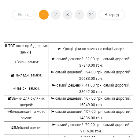
Назад
1
2
3
4
24
Вперед
🔒 ТОП категорій дверних
🔑 Кращі ціни на замок на вхідні двері:
замків:
🔑 самий дешевий: 22.00 грн. самий дорогий:
⭐Врізні замки:
37840.00 грн.
🔑 самий дешевий: 194.00 грн. самий дорогий:
🔐Накладні замки:
26683.00 грн.
🔑 самий дешевий: 41.00 грн. самий дорогий:
⭐Навісні замки:
38042.00 грн.
🔐Замки для скляних
🔑 самий дешевий: 167.00 грн. самий дорогий:
дверей:
16049.00 грн.
⭐Велосипедні та мото
🔑 самий дешевий: 107.00 грн. самий дорогий:
замки:
14836.00 грн.
🔑 самий дешевий: 70.00 грн. самий дорогий:
🔐Меблеві замки:
9116.00 грн.