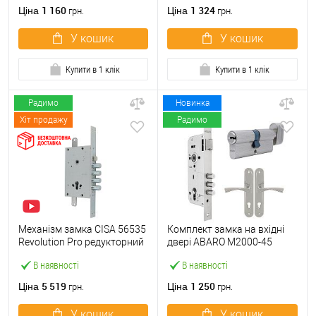
1 160
1 324
Ціна
Ціна
грн.
грн.
У кошик
У кошик
Купити в 1 клік
Купити в 1 клік
Радимо
Новинка
Хіт продажу
Радимо
Механізм замка CISA 56535
Комплект замка на вхідні
Revolution Pro редукторний
двері ABARO M2000-45
з блокуванням
(BS45*85мм) з циліндром
В наявності
В наявності
(BS67,5*85мм) хром
B100 60T і ручками KEDR
матовий
хром
5 519
1 250
Ціна
Ціна
грн.
грн.
У кошик
У кошик