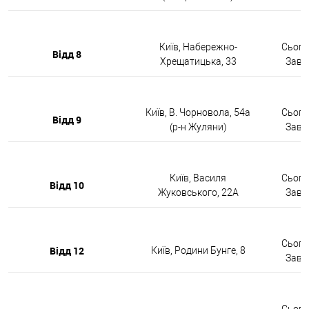
Київ, Набережно-
Сьогод
Відд 8
Хрещатицька, 33
Завтр
Київ, В. Чорновола, 54а
Сьогод
Відд 9
(р-н Жуляни)
Завтр
Київ, Василя
Сьогод
Відд 10
Жуковського, 22А
Завтр
Сьогод
Відд 12
Київ, Родини Бунге, 8
Завтр
Сьогод