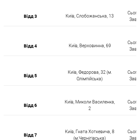
Сьогод
Відд 3
Київ, Слобожанська, 13
Завтр
Сьогод
Відд 4
Київ, Верховинна, 69
Завтр
Київ, Федорова, 32 (м.
Сьогод
Відд 5
Олімпійська)
Завтр
Київ, Миколи Василенка,
Сьогод
Відд 6
2
Завтр
Київ, Гната Хоткевича, 8
Сьогод
Відд 7
(м.Чернігівська)
Завтр