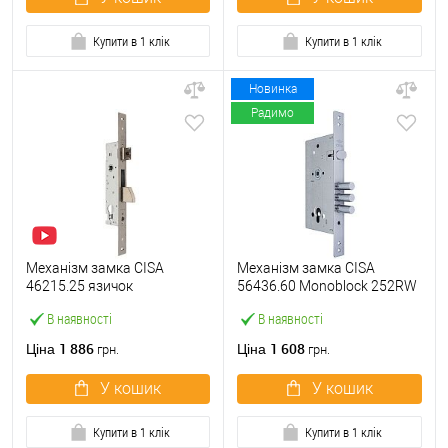
Купити в 1 клік
Купити в 1 клік
Новинка
Радимо
Механізм замка CISA
Механізм замка CISA
46215.25 язичок
56436.60 Monoblock 252RW
(BS25*85мм, 22 мм)
(BS60*85мм) хром матовий
В наявності
В наявності
нержавіюча сталь
1 886
1 608
Ціна
Ціна
грн.
грн.
У кошик
У кошик
Купити в 1 клік
Купити в 1 клік