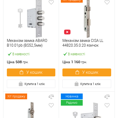
Механізм замка ABARO
Механізм замка CISA LL
B10.01pb (BS52,5мм)
44820.35.0.20 язичок
матовий нікель 5 ключів
(BS35*85мм, 22 мм)
В наявності
В наявності
тех.пакування.без
нержавіюча сталь
зв.планки
508
1 160
Ціна
Ціна
грн.
грн.
У кошик
У кошик
Купити в 1 клік
Купити в 1 клік
Хіт продажу
Новинка
Радимо