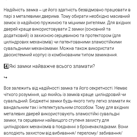
Надійність замка – це його здатність безвідмовно працювати в
парі з металевими дверима. Тому обирати необхідно масивний
замок із надійною пружиною та міцними ригелями. Для вхідних
дверей краще використовувати 2 замки (основний та
додатковий) із захисною серцевиною та протектором (для
циліндрових механізмів) чи патентованими зламостійкими
сувальдними механізмами. Можна також використати
двосистемний корпус із комбінованим типом замикання.
4️⃣Які замки найважче всього зламати?
↪
Все залежить від надійності замка та його секретності. Немає
чіткого розуміння, що якийсь із замків краще: циліндровий чи
сувальдний. Бюджетні замки будь-якого типу легко зламати як
вандальним так і інтелектуальним способом. Тому для вхідних
металевих дверей використовують зламостійкі сувальдні
замки, та серцевини найвищого ступеня захисту для
циліндрових механізмів в поєднанні з броненакладками. Вони
володіють захистом від вибивання/ перелому/ забивання/