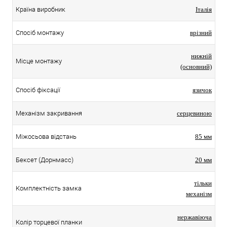
Країна виробник
Італія
Спосіб монтажу
врізний
нижній
Місце монтажу
(основний)
Спосіб фіксації
язичок
Механізм закривання
серцевиною
Міжосьова відстань
85 мм
Бексет (Дорнмасс)
20 мм
тільки
Комплектність замка
механізм
нержавіюча
Колір торцевої планки