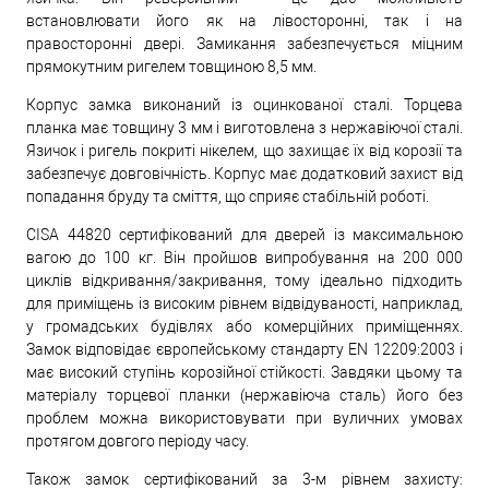
встановлювати його як на лівосторонні, так і на
правосторонні двері. Замикання забезпечується міцним
прямокутним ригелем товщиною 8,5 мм.
Корпус замка виконаний із оцинкованої сталі. Торцева
планка має товщину 3 мм і виготовлена з нержавіючої сталі.
Язичок і ригель покриті нікелем, що захищає їх від корозії та
забезпечує довговічність. Корпус має додатковий захист від
попадання бруду та сміття, що сприяє стабільній роботі.
CISA 44820 сертифікований для дверей із максимальною
вагою до 100 кг. Він пройшов випробування на 200 000
циклів відкривання/закривання, тому ідеально підходить
для приміщень із високим рівнем відвідуваності, наприклад,
у громадських будівлях або комерційних приміщеннях.
Замок відповідає європейському стандарту EN 12209:2003 і
має високий ступінь корозійної стійкості. Завдяки цьому та
матеріалу торцевої планки (нержавіюча сталь) його без
проблем можна використовувати при вуличних умовах
протягом довгого періоду часу.
Також замок сертифікований за 3-м рівнем захисту: