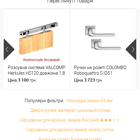
Переглянуті товари
Розсувна система VALCOMP
Ручки на розеті COLOMBO
Herkules HS120 довжина 1,8
Roboquattro S ID51
м на 1 полотно вагою до
(PT19BZG-PT13) матовий
3 100
3 723
Ціна
Ціна
грн.
грн.
120 кг
хром
Популярні фільтри:
Накладні замки 63 мм
Дверні ручки, матеріал цинковий сплав
Серцевини для врізних замків Високий ★★★☆☆
Серцевини для врізних замків нікель сатин
Ручки на розеті Ручки на розеті