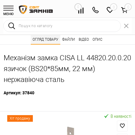
0
0
МЕНЮ
Інтернет магазин замків
ОГЛЯД ТОВАРУ
Каталог товарів ⭐
ФАЙЛИ
ВІДЕО
ОПИС
Дверні замки 🌟
•
•
•
Механізм замка CISA LL 44820.20.0.20
язичок (BS20*85мм, 22 мм)
нержавіюча сталь
Артикул:
37840
В наявності
Хіт продажу