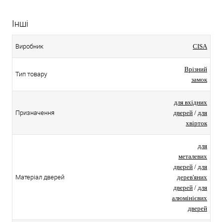
Інші
Виробник
CISA
Врізний
Тип товару
замок
для вхідних
Призначення
дверей
/
для
хвірток
для
металевих
дверей
/
для
Матеріал дверей
дерев'яних
дверей
/
для
алюмінієвих
дверей