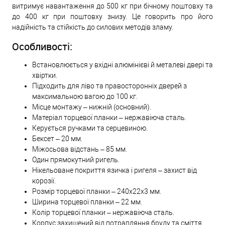
витримує навантаження до 500 кг при бічному поштовху та
до 400 кг при поштовху знизу. Це говорить про його
надійність та стійкість до силових методів зламу.
Особливості:
Встановлюється у вхідні алюмінієві й металеві двері та
хвіртки.
Підходить для ліво та правосторонніх дверей з
максимальною вагою до 100 кг.
Місце монтажу – нижній (основний).
Матеріал торцевої планки – нержавіюча сталь.
Керується ручками та серцевиною.
Бексет – 20 мм.
Міжосьова відстань – 85 мм.
Один прямокутний ригель.
Нікельоване покриття язичка і ригеля – захист від
корозії.
Розмір торцевої планки – 240х22х3 мм.
Ширина торцевої планки – 22 мм.
Колір торцевої планки – нержавіюча сталь.
Корпус захищений від потрапляння бруду та сміття.