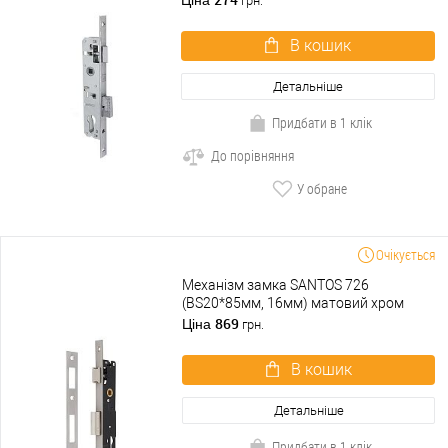
Ціна
грн.
В кошик
Детальніше
Придбати в 1 клік
До порівняння
У обране
Очікується
Механізм замка SANTOS 726
(BS20*85мм, 16мм) матовий хром
869
Ціна
грн.
В кошик
Детальніше
Придбати в 1 клік