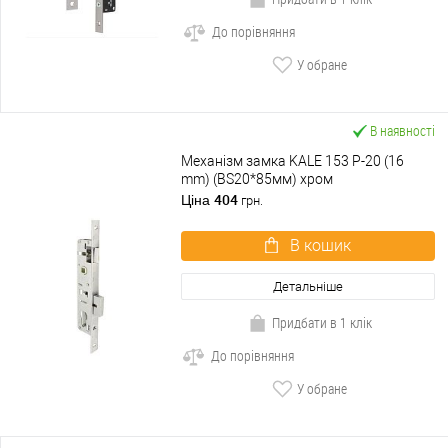
До порівняння
У обране
В наявності
Механізм замка KALE 153 P-20 (16
mm) (BS20*85мм) хром
404
Ціна
грн.
В кошик
Детальніше
Придбати в 1 клік
До порівняння
У обране