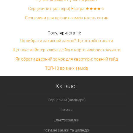
Серцевини (циліндри) Екстра ★★★★☆
Серцевини для врізних замків нікель сатин
Популярні статті:
Як вибрати захисний замок? Що потрібно знати
Що таке майстер-ключ і де його варто використовувати
Як обрати дверний замок для квартири: повний гайд
ТОП-10 врізних замків
Каталог
Серцевини (циліндри)
Замки
Електрозамки
Розумні замки та циліндри