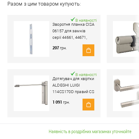
Разом з цим товаром купують:
В наявності
Зворотня планка CISA
06157 для замків
серії 44661, 44671,
44820, 44830
207
грн.
В наявності
Дотягувач для хвіртки
ALDEGHI LUIGI
114CS170D правий CS
сатин хром
1 091
грн.
Наявність в роздрібних магазинах уточнюйте