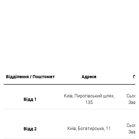
Відділення / Поштомат
Адреса
Гр
Київ, Пирогівський шлях,
Сьогод
Відд 1
135
Завтр
Сьогод
Відд 2
Київ, Богатирська, 11
Завтр