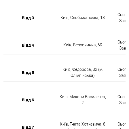
Сьогод
Відд 3
Київ, Слобожанська, 13
Завтр
Сьогод
Відд 4
Київ, Верховинна, 69
Завтр
Київ, Федорова, 32 (м.
Сьогод
Відд 5
Олімпійська)
Завтр
Київ, Миколи Василенка,
Сьогод
Відд 6
2
Завтр
Київ, Гната Хоткевича, 8
Сьогод
Відд 7