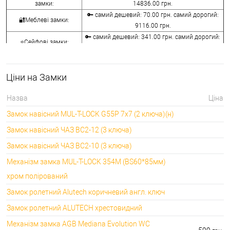
замки:
14836.00 грн.
🔑 самий дешевий: 70.00 грн. самий дорогий:
🔐Меблеві замки:
9116.00 грн.
🔑 самий дешевий: 341.00 грн. самий дорогий:
⭐Сейфові замки:
3848.00 грн.
🔑 самий дешевий: 1058.00 грн. самий дорогий:
🔐Кодові замки:
5113.00 грн.
Ціни на Замки
⭐Протипожежна
🔑 самий дешевий: 290.00 грн. самий дорогий:
фурнітура:
4045.00 грн.
Назва
Ціна
🔑 самий дешевий: 600.00 грн. самий дорогий:
🔐Замки для ролетів:
Замок навісний MUL-T-LOCK G55P 7x7 (2 ключа)(н)
660.00 грн.
Замок навісний ЧАЗ ВС2-12 (3 ключа)
Замок навісний ЧАЗ ВС2-10 (3 ключа)
Механізм замка MUL-T-LOCK 354M (BS60*85мм)
хром полірований
Замок ролетний Alutech коричневий англ. ключ
Замок ролетний ALUTECH хрестовидний
Механізм замка AGB Mediana Evolution WC