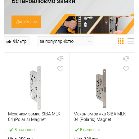
Встановлюємо замки
Детальніше
Фільтр
Механізм замка SIBA MLK-
Механізм замка SIBA MLK-
04 (Polaris) Magnet
04 (Polaris) Magnet
(BS50*96мм) WC
(BS50*96мм) WC
В наявності
В наявності
магніт.язичок SN матовий
магніт.язичок матовий
білий
нікель
356
320