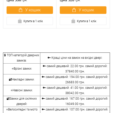
Ціна
Ціна
грн.
грн.
У кошик
У кошик
Купити в 1 клік
Купити в 1 клік
🔒 ТОП категорій дверних
🔑 Кращі ціни на замок на вхідні двері:
замків:
🔑 самий дешевий: 22.00 грн. самий дорогий:
⭐Врізні замки:
37840.00 грн.
🔑 самий дешевий: 194.00 грн. самий дорогий:
🔐Накладні замки:
26683.00 грн.
🔑 самий дешевий: 41.00 грн. самий дорогий:
⭐Навісні замки:
38042.00 грн.
🔐Замки для скляних
🔑 самий дешевий: 167.00 грн. самий дорогий:
дверей:
16049.00 грн.
⭐Велосипедні та мото
🔑 самий дешевий: 107.00 грн. самий дорогий: