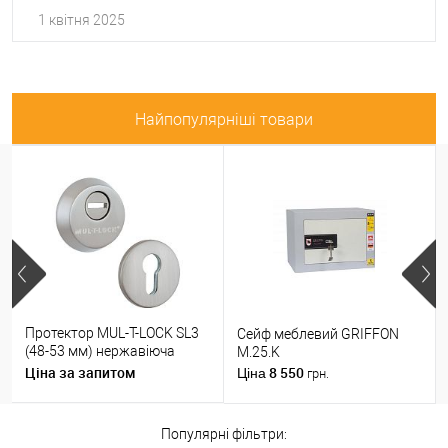
1 квітня 2025
Найпопулярніші товари
Протектор MUL-T-LOCK SL3
Сейф меблевий GRIFFON
(48-53 мм) нержавіюча
M.25.K
сталь
Ціна за запитом
8 550
Ціна
грн.
Популярні фільтри: