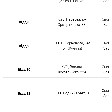
(м.Чернігівська)
Завтр
Київ, Набережно-
Сьогод
Відд 8
Хрещатицька, 33
Завтр
Київ, В. Чорновола, 54а
Сьогод
Відд 9
(р-н Жуляни)
Завтр
Київ, Василя
Сьогод
Відд 10
Жуковського, 22А
Завтр
Сьогод
Відд 12
Київ, Родини Бунге, 8
Завтр