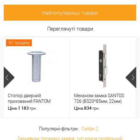
Найпопулярніші товари
Переглянуті товари
Хіт продажу
Стопор дверний
Механізм замка SANTOS
прихований FANTOM
726 (BS20*85мм, 22мм)
PREMIUM магнітний
матовий хром
1 183
834
Ціна
Ціна
грн.
грн.
прозорий
Популярні фільтри:
Сейфи 2
Серцевини (личинки) замків, тип ключа профільний