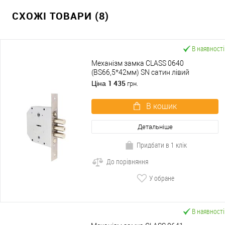
СХОЖІ ТОВАРИ (8)
В наявності
Механізм замка CLASS 0640
(BS66,5*42мм) SN сатин лівий
(латунний ключ)
1 435
Ціна
грн.
В кошик
Детальніше
Придбати в 1 клік
До порівняння
У обране
В наявності