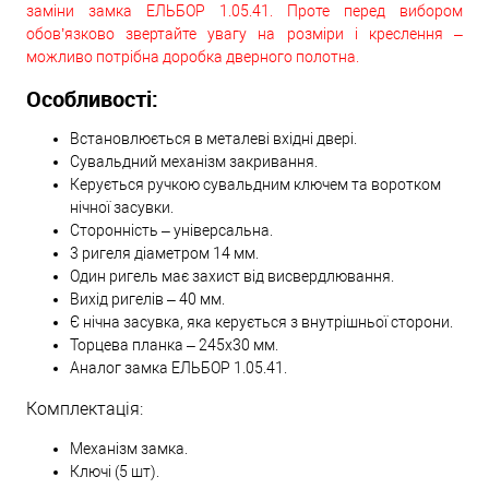
заміни замка ЕЛЬБОР 1.05.41. Проте перед вибором
обов’язково звертайте увагу на розміри і креслення –
можливо потрібна доробка дверного полотна.
Особливості:
Встановлюється в металеві вхідні двері.
Сувальдний механізм закривання.
Керується ручкою сувальдним ключем та воротком
нічної засувки.
Сторонність – універсальна.
3 ригеля діаметром 14 мм.
Один ригель має захист від висвердлювання.
Вихід ригелів – 40 мм.
Є нічна засувка, яка керується з внутрішньої сторони.
Торцева планка – 245x30 мм.
Аналог замка ЕЛЬБОР 1.05.41.
Комплектація:
Механізм замка.
Ключі (5 шт).