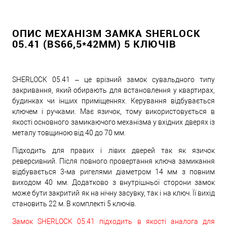
ОПИС МЕХАНІЗМ ЗАМКА SHERLOCK
05.41 (BS66,5*42ММ) 5 КЛЮЧІВ
SHERLOCK 05.41 – це врізний замок сувальдного типу
закривання, який обирають для встановлення у квартирах,
будинках чи інших приміщеннях. Керування відбувається
ключем і ручками. Має язичок, тому використовується в
якості основного замикаючого механізма у вхідних дверях із
металу товщиною від 40 до 70 мм.
Підходить для правих і лівих дверей так як язичок
реверсивний. Після повного провертання ключа замикання
відбувається 3-ма ригелями діаметром 14 мм з повним
виходом 40 мм. Додатково з внутрішньої сторони замок
може бути закритий як на нічну засувку, так і на ключ. Її вихід
становить 22 м. В комплекті 5 ключів.
Замок SHERLOCK 05.41 підходить в якості аналога для