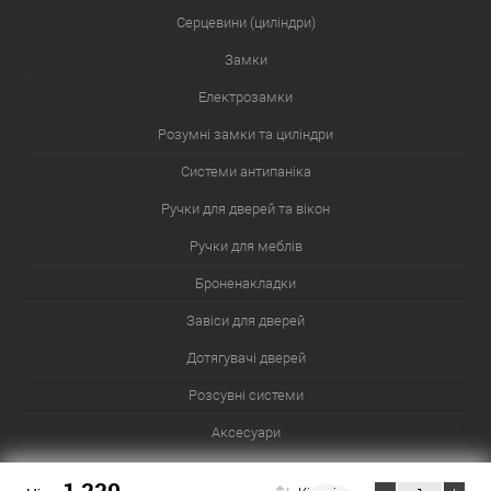
Серцевини (циліндри)
Замки
Електрозамки
Розумні замки та циліндри
Системи антипаніка
Ручки для дверей та вікон
Ручки для меблів
Броненакладки
Завіси для дверей
Дотягувачі дверей
Розсувні системи
Аксесуари
Сейфи