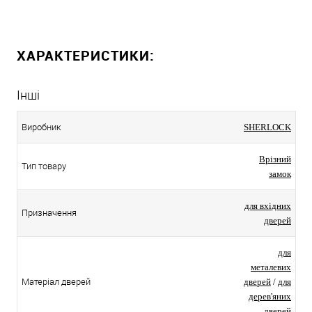
ХАРАКТЕРИСТИКИ:
Інші
Виробник
SHERLOCK
Врізний
Тип товару
замок
для вхідних
Призначення
дверей
для
металевих
Матеріал дверей
дверей
/
для
дерев'яних
дверей