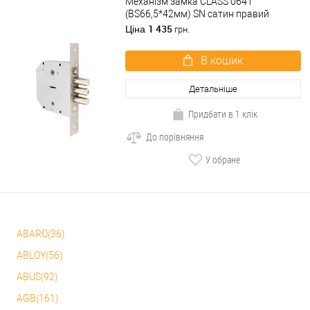
Механізм замка CLASS 0641
(BS66,5*42мм) SN сатин правий
(латунний ключ)
1 435
Ціна
грн.
В кошик
Детальніше
Придбати в 1 клік
До порівняння
У обране
ABARO(36)
ABLOY(56)
ABUS(92)
AGB(161)