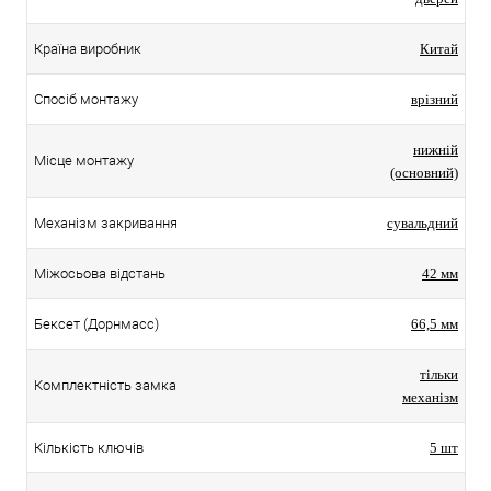
Країна виробник
Китай
Спосіб монтажу
врізний
нижній
Місце монтажу
(основний)
Механізм закривання
сувальдний
Міжосьова відстань
42 мм
Бексет (Дорнмасс)
66,5 мм
тільки
Комплектність замка
механізм
Кількість ключів
5 шт