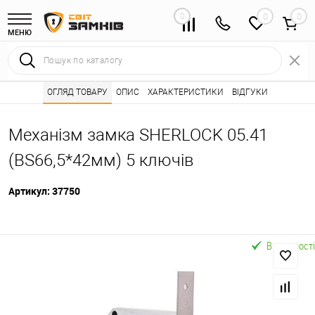
0
0
МЕНЮ
Інтернет магазин замків
ОГЛЯД ТОВАРУ
ОПИС
Каталог товарів ⭐
ХАРАКТЕРИСТИКИ
ВІДГУКИ
Дверні замки 🌟
•
•
•
Механізм замка SHERLOCK 05.41
(BS66,5*42мм) 5 ключів
Артикул:
37750
В наявності