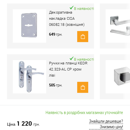
В наявності
Декоративна
накладка CISA
06082.18 (зовнішня)
хром полірований
649
грн.
В наявності
Ручки на планці KEDR
42.323-AL CP хром
ліві
505
грн.
Наявність в роздрібних магазинах уточнюйте
Знайшли дешевше?
1 220
Ціна
грн.
Знизимо ціну!